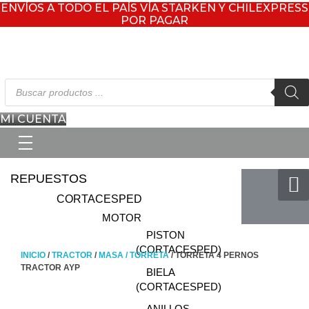
ENVÍOS A TODO EL PAÍS VÍA STARKEN Y CHILEXPRESS
POR PAGAR
Búsqueda
de
productos
MI CUENTA
REPUESTOS
CORTACESPED
MOTOR
PISTON
(CORTACESPED)
INICIO
/
TRACTOR
/
MASA / TORRETA
/ TORRETA 4 PERNOS
TRACTOR AYP
BIELA
(CORTACESPED)