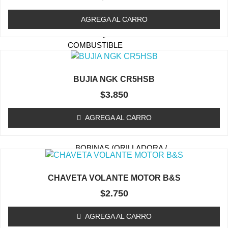
TAPA DE ARRANQUE
(ORILLADORA/DESMALEZADORA)
AGREGA AL CARRO
ESTANQUE DE
COMBUSTIBLE
EMBRAGUE / TAMBOR
(ORILLADORA/DESMALEZADORA)
BUJIA NGK CR5HSB
CARBURADOR
$
3.850
(ORILLADORA/DESMALEZADORA)
AGREGA AL CARRO
KIT MEMBRANA
CARBURADOR
BOBINAS (ORILLADORA /
DESMALEZADORA)
ACCESORIOS
CHAVETA VOLANTE MOTOR B&S
(ORILLADORA/DESMALEZADORA)
$
2.750
OTROS (ORILLADORA
DESMALEZADORA)
AGREGA AL CARRO