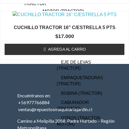
TRACTOR
MOTOR (TRACTOR)
PISTON (TRACTOR)
CUCHILLO TRACTOR 16" C/ESTRELLA 5 PTS
ANILLOS (TRACTOR)
$
17.000
BIELA (TRACTOR)
MOTOR DE PARTIDA
AGREGA AL CARRO
(TRACTOR)
EJE DE LEVAS
(TRACTOR)
EMPAQUETADURAS
(TRACTOR)
BOBINA (TRACTOR)
Encuéntranos en:
+56977766884
CABURADOR
(TRACTOR)
ventas@repuestosmaquinariajardin.cl
OTROS (TRACTOR
Camino a Melipilla 2058, Padre Hurtado – Región
MOTOR)
Metropolitana