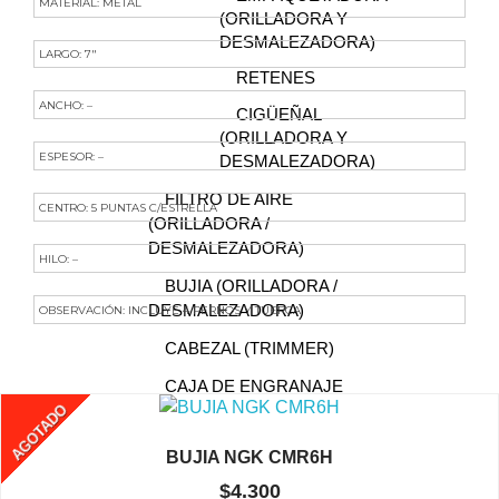
MATERIAL: METAL
(ORILLADORA Y
DESMALEZADORA)
LARGO: 7″
RETENES
ANCHO: –
CIGÜEÑAL
(ORILLADORA Y
ESPESOR: –
DESMALEZADORA)
FILTRO DE AIRE
CENTRO: 5 PUNTAS C/ESTRELLA
(ORILLADORA /
DESMALEZADORA)
HILO: –
BUJIA (ORILLADORA /
DESMALEZADORA)
OBSERVACIÓN: INCLUYE 4 PERNOS Y TUERCA
Te Podría Interesar
CABEZAL (TRIMMER)
CAJA DE ENGRANAJE
AGOTADO
FILTRO DE COMBUSTIBLE
(ORILLADORA /
BUJIA NGK CMR6H
DESMALEZADORA)
$
4.300