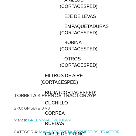
ANILLOS
(CORTACESPED)
EJE DE LEVAS
EMPAQUETADURAS
(CORTACESPED)
BOBINA
(CORTACESPED)
OTROS
(CORTACESPED)
FILTROS DE AIRE
(CORTACESPED)
BUJIA (CORTACESPED)
TORRETA 4 PERNOS TRACTOR AYP
CUCHILLO
SKU: GM5878197-01
CORREA
Marca:
GREENMAQ
,
POULAN
RUEDAS
CATEGORÍA:
MASA / TORRETA
,
REPUESTOS
,
TRACTOR
CABLE DE FRENO