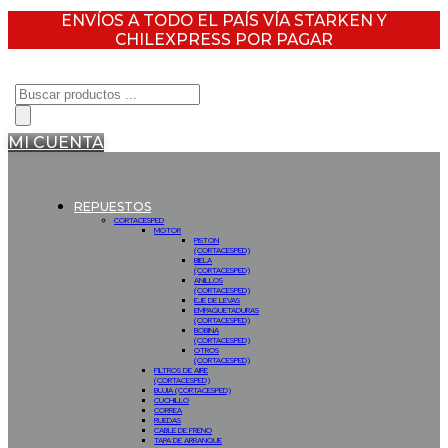
ENVÍOS A TODO EL PAÍS VÍA STARKEN Y
CHILEXPRESS POR PAGAR
Búsqueda
de
productos
MI CUENTA
REPUESTOS
CORTACESPED
MOTOR
PISTON
(CORTACESPED)
BIELA
(CORTACESPED)
ANILLOS
(CORTACESPED)
EJE DE LEVAS
EMPAQUETADURAS
(CORTACESPED)
BOBINA
(CORTACESPED)
OTROS
(CORTACESPED)
FILTROS DE AIRE
(CORTACESPED)
BUJIA (CORTACESPED)
CUCHILLO
CORREA
RUEDAS
CABLE DE FRENO
TAPA DE ARRANQUE