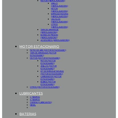
MOTOR (HIDROLAVADORA)
ANILLO
(HIDROLAVADORA)
PISTON
(HIDROLAVADORA)
EMPAQUETADURAS
(HIDROLAVADORA)
VALVULAS
(HIDROLAVADORA)
OTROS
(HIDROLAVADORA)
TAPA DE ARRANQUE
(HIDROLAVADORA)
BOMBA DE PRESION
(HIDROLAVADORA)
ACCESORIOS (HIDROLAVADORA)
MOTOR ESTACIONARIO
FILTRO DE AIRE (MOTOR ESTACIONARIO)
TAPA DE ARRANQUE (MOTOR
ESTACIONARIO)
MOTOR (MOTOR ESTACIONARIO)
PISTON (MOTOR
ESTACIONARIO)
ANILLOS (MOTOR
ESTACIONARIO)
KIT DE EMPAQUETADURAS
(MOTOR ESTACIONARIO)
CARBURADOR (MOTOR
ESTACIONARIO)
BOBINA (MOTOR
ESTACIONARIO)
OTROS (MOTOR ESTACIONARIO)
LUBRICANTES
2 TIEMPOS
4 TIEMPOS
CADENA (LUBRICANTES)
DIESEL
BATERIAS