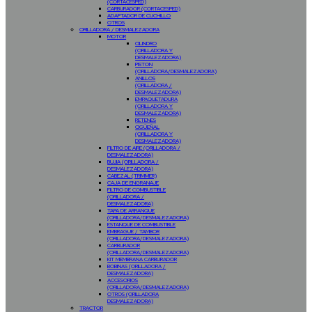
(CORTACESPED)
CARBURADOR (CORTACESPED)
ADAPTADOR DE CUCHILLO
OTROS
ORILLADORA / DESMALEZADORA
MOTOR
CILINDRO
(ORILLADORA Y
DESMALEZADORA)
PISTON
(ORILLADORA/DESMALEZADORA)
ANILLOS
(ORILLADORA /
DESMALEZADORA)
EMPAQUETADURA
(ORILLADORA Y
DESMALEZADORA)
RETENES
CIGÜEÑAL
(ORILLADORA Y
DESMALEZADORA)
FILTRO DE AIRE (ORILLADORA /
DESMALEZADORA)
BUJIA (ORILLADORA /
DESMALEZADORA)
CABEZAL (TRIMMER)
CAJA DE ENGRANAJE
FILTRO DE COMBUSTIBLE
(ORILLADORA /
DESMALEZADORA)
TAPA DE ARRANQUE
(ORILLADORA/DESMALEZADORA)
ESTANQUE DE COMBUSTIBLE
EMBRAGUE / TAMBOR
(ORILLADORA/DESMALEZADORA)
CARBURADOR
(ORILLADORA/DESMALEZADORA)
KIT MEMBRANA CARBURADOR
BOBINAS (ORILLADORA /
DESMALEZADORA)
ACCESORIOS
(ORILLADORA/DESMALEZADORA)
OTROS (ORILLADORA
DESMALEZADORA)
TRACTOR