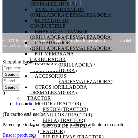
DESMALEZADORA)
TAPA DE ARRANQUE
(ORILLADORA/DESMALEZADORA)
ESTANQUE DE
COMBUSTIBLE
EMBRAGUE / TAMBOR
(ORILLADORA/DESMALEZADORA)
©2023. Repuestos Maquinaria Jardín. Derechos Reservados. Una empresa del
CARBURADOR
Grupo GreenMaq
(ORILLADORA/DESMALEZADORA)
KIT MEMBRANA
CARBURADOR
Shopping Basket
BOBINAS (ORILLADORA /
DESMALEZADORA)
ACCESORIOS
(ORILLADORA/DESMALEZADORA)
OTROS (ORILLADORA
DESMALEZADORA)
0
TRACTOR
MOTOR (TRACTOR)
Tu carrito
PISTON (TRACTOR)
¡Tu carrito está vacío!
ANILLOS (TRACTOR)
BIELA (TRACTOR)
Parece que todavía no has agregado ningún artículo a tu carrito.
MOTOR DE PARTIDA
(TRACTOR)
Buscar productos
EJE DE LEVAS (TRACTOR)