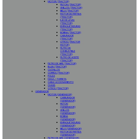
MOTOR (TRACTOR)
PISTON (TRACTOR)
ANILLOS (TRACTOR)
BIELA (TRACTOR)
MOTOR DE PARTIDA
(TRACTOR)
EJE DE LEVAS
(TRACTOR)
EMPAQUETADURAS
(TRACTOR)
BOBINA (TRACTOR)
CABURADOR
(TRACTOR)
OTROS (TRACTOR
MOTOR)
FILTRO DE
COMBUSTIBLE
(TRACTOR)
FILTRO DE ACEITE
(TRACTOR)
FILTRO DE AIRE (TRACTOR)
BUJIA (TRACTOR)
CUCHILLOS
CORREA (TRACTOR)
POLEA
MASA / TORRETA
CABLE ACCIONAMIENTO
CHASIS
OTROS (TRACTOR)
GENERADOR
MOTOR (GENERADOR)
CARBURADOR
(GENERADOR)
PISTON
(GENERADOR)
ANILLOS
(GENERADOR)
BOBINA
(GENERADOR)
EMPAQUETADURAS
(GENERADOR)
BIELA (GENERADOR)
MOTOR DE PARTIDA
(GENERADOR)
FILTRO DE AIRE (GENERADOR)