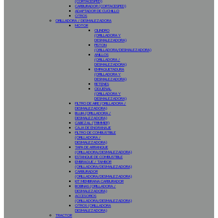
(CORTACESPED)
CARBURADOR (CORTACESPED)
ADAPTADOR DE CUCHILLO
OTROS
ORILLADORA / DESMALEZADORA
MOTOR
CILINDRO
(ORILLADORA Y
DESMALEZADORA)
PISTON
(ORILLADORA/DESMALEZADORA)
ANILLOS
(ORILLADORA /
DESMALEZADORA)
EMPAQUETADURA
(ORILLADORA Y
DESMALEZADORA)
RETENES
CIGÜEÑAL
(ORILLADORA Y
DESMALEZADORA)
FILTRO DE AIRE (ORILLADORA /
DESMALEZADORA)
BUJIA (ORILLADORA /
DESMALEZADORA)
CABEZAL (TRIMMER)
CAJA DE ENGRANAJE
FILTRO DE COMBUSTIBLE
(ORILLADORA /
DESMALEZADORA)
TAPA DE ARRANQUE
(ORILLADORA/DESMALEZADORA)
ESTANQUE DE COMBUSTIBLE
EMBRAGUE / TAMBOR
(ORILLADORA/DESMALEZADORA)
CARBURADOR
(ORILLADORA/DESMALEZADORA)
KIT MEMBRANA CARBURADOR
BOBINAS (ORILLADORA /
DESMALEZADORA)
ACCESORIOS
(ORILLADORA/DESMALEZADORA)
OTROS (ORILLADORA
DESMALEZADORA)
TRACTOR