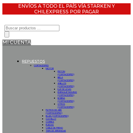
ENVÍOS A TODO EL PAÍS VÍA STARKEN Y
CHILEXPRESS POR PAGAR
Búsqueda
de
productos
MI CUENTA
REPUESTOS
CORTACESPED
MOTOR
PISTON
(CORTACESPED)
BIELA
(CORTACESPED)
ANILLOS
(CORTACESPED)
EJE DE LEVAS
EMPAQUETADURAS
(CORTACESPED)
BOBINA
(CORTACESPED)
OTROS
(CORTACESPED)
FILTROS DE AIRE
(CORTACESPED)
BUJIA (CORTACESPED)
CUCHILLO
CORREA
RUEDAS
CABLE DE FRENO
TAPA DE ARRANQUE