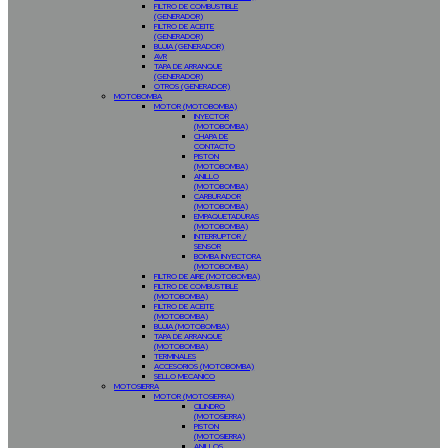
FILTRO DE COMBUSTIBLE
(GENERADOR)
FILTRO DE ACEITE
(GENERADOR)
BUJIA (GENERADOR)
AVR
TAPA DE ARRANQUE
(GENERADOR)
OTROS (GENERADOR)
MOTOBOMBA
MOTOR (MOTOBOMBA)
INYECTOR
(MOTOBOMBA)
CHAPA DE
CONTACTO
PISTON
(MOTOBOMBA)
ANILLO
(MOTOBOMBA)
CARBURADOR
(MOTOBOMBA)
EMPAQUETADURAS
(MOTOBOMBA)
INTERRUPTOR /
SENSOR
BOMBA INYECTORA
(MOTOBOMBA)
FILTRO DE AIRE (MOTOBOMBA)
FILTRO DE COMBUSTIBLE
(MOTOBOMBA)
FILTRO DE ACEITE
(MOTOBOMBA)
BUJIA (MOTOBOMBA)
TAPA DE ARRANQUE
(MOTOBOMBA)
TERMINALES
ACCESORIOS (MOTOBOMBA)
SELLO MECANICO
MOTOSIERRA
MOTOR (MOTOSIERRA)
CILINDRO
(MOTOSIERRA)
PISTON
(MOTOSIERRA)
ANILLOS