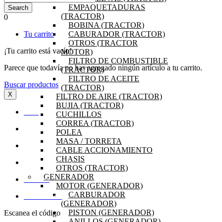
EMPAQUETADURAS
(TRACTOR)
0
BOBINA (TRACTOR)
Tu carrito
CABURADOR (TRACTOR)
OTROS (TRACTOR
¡Tu carrito está vacío!
MOTOR)
FILTRO DE COMBUSTIBLE
Parece que todavía no has agregado ningún artículo a tu carrito.
(TRACTOR)
FILTRO DE ACEITE
Buscar productos
(TRACTOR)
X
FILTRO DE AIRE (TRACTOR)
BUJIA (TRACTOR)
INICIO
CUCHILLOS
CORREA (TRACTOR)
OFERTAS
POLEA
MASA / TORRETA
PRODUCTOS
CABLE ACCIONAMIENTO
CHASIS
PREGUNTAS FRECUENTES
OTROS (TRACTOR)
GENERADOR
MI CUENTA
MOTOR (GENERADOR)
CARBURADOR
DISTRIBUIDORES
(GENERADOR)
PISTON (GENERADOR)
Escanea el código
ANILLOS (GENERADOR)