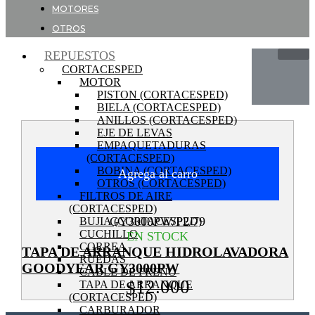
MOTORES
OTROS
REPUESTOS
CORTACESPED
MOTOR
PISTON (CORTACESPED)
BIELA (CORTACESPED)
ANILLOS (CORTACESPED)
EJE DE LEVAS
EMPAQUETADURAS
(CORTACESPED)
BOBINA (CORTACESPED)
Agrega al carro
OTROS (CORTACESPED)
FILTROS DE AIRE
(CORTACESPED)
GY3000PW/P2/79
BUJIA (CORTACESPED)
CUCHILLO
EN STOCK
CORREA
TAPA DE ARRANQUE HIDROLAVADORA
RUEDAS
GOODYEAR GY3000PW
CABLE DE FRENO
12.000
$
TAPA DE ARRANQUE
(CORTACESPED)
CARBURADOR