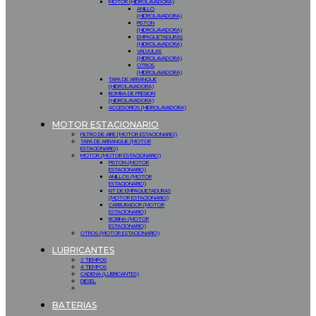
MOTOR (HIDROLAVADORA)
ANILLO
(HIDROLAVADORA)
PISTON
(HIDROLAVADORA)
EMPAQUETADURAS
(HIDROLAVADORA)
VALVULAS
(HIDROLAVADORA)
OTROS
(HIDROLAVADORA)
TAPA DE ARRANQUE
(HIDROLAVADORA)
BOMBA DE PRESION
(HIDROLAVADORA)
ACCESORIOS (HIDROLAVADORA)
MOTOR ESTACIONARIO
FILTRO DE AIRE (MOTOR ESTACIONARIO)
TAPA DE ARRANQUE (MOTOR
ESTACIONARIO)
MOTOR (MOTOR ESTACIONARIO)
PISTON (MOTOR
ESTACIONARIO)
ANILLOS (MOTOR
ESTACIONARIO)
KIT DE EMPAQUETADURAS
(MOTOR ESTACIONARIO)
CARBURADOR (MOTOR
ESTACIONARIO)
BOBINA (MOTOR
ESTACIONARIO)
OTROS (MOTOR ESTACIONARIO)
LUBRICANTES
2 TIEMPOS
4 TIEMPOS
CADENA (LUBRICANTES)
DIESEL
BATERIAS