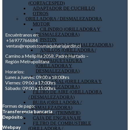
(CORTACESPED)
ADAPTADOR DE CUCHILLO
OTROS
ORILLADORA / DESMALEZADORA
MOTOR
CILINDRO (ORILLADORA Y
DESMALEZADORA)
Encuéntranos en:
PISTON
+56977766884
(ORILLADORA/DESMALEZADORA)
ventas@repuestosmaquinariajardin.cl
ANILLOS (ORILLADORA /
DESMALEZADORA)
Camino a Melipilla 2058, Padre Hurtado –
EMPAQUETADURA
Región Metropolitana
(ORILLADORA Y
DESMALEZADORA)
Horarios:
RETENES
Lunes a Jueves: 09:00 a 18:00hrs
CIGÜEÑAL (ORILLADORA Y
Viernes: 09:00 a 17:00hrs
DESMALEZADORA)
Sábado: 09:00 a 15:00hrs
FILTRO DE AIRE (ORILLADORA
/ DESMALEZADORA)
BUJIA (ORILLADORA /
Formas de pago:
DESMALEZADORA)
Transferencia bancaria
CABEZAL (TRIMMER)
Depósito
CAJA DE ENGRANAJE
FILTRO DE COMBUSTIBLE
Webpay
(ORILLADORA /