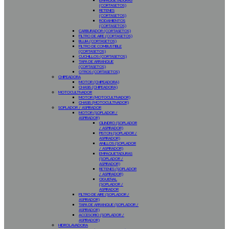
EMPAQUETADURAS
(CORTASETOS)
RETENES
(CORTASETOS)
RODAMIENTOS
(CORTASETOS)
CARBURADOR (CORTASETOS)
FILTRO DE AIRE (CORTASETOS)
BUJIA (CORTASETOS)
FILTRO DE COMBUSTIBLE
(CORTASETOS)
CUCHILLOS (CORTASETOS)
TAPA DE ARRANQUE
(CORTASETOS)
OTROS (CORTASETOS)
CHIPEADORA
MOTOR (CHIPEADORA)
CHASIS (CHIPEADORA)
MOTOCULTIVADOR
MOTOR (MOTOCULTIVADOR)
CHASIS (MOTOCULTIVADOR)
SOPLADOR / ASPIRADOR
MOTOR (SOPLADOR /
ASPIRADOR)
CILINDRO (SOPLADOR
/ ASPIRADOR)
PISTON (SOPLADOR /
ASPIRADOR)
ANILLOS (SOPLADOR
/ ASPIRADOR)
EMPAQUETADURAS
(SOPLADOR /
ASPIRADOR)
RETENES (SOPLADOR
/ ASPIRADOR)
CIGUEÑAL
(SOPLADOR /
ASPIRADOR
FILTRO DE AIRE (SOPLADOR /
ASPIRADOR)
TAPA DE ARRANQUE (SOPLADOR /
ASPIRADOR)
ACCESORIO (SOPLADOR /
ASPIRADOR)
HIDROLAVADORA