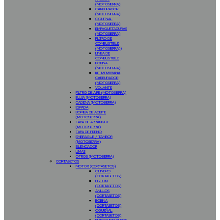
(MOTOSIERRA)
CARBURADOR
(MOTOSIERRA)
CIGÜEÑAL
(MOTOSIERRA)
EMPAQUETADURAS
(MOTOSIERRA)
FILTRO DE
COMBUSTIBLE
(MOTOSIERRA))
LINEA DE
COMBUSTIBLE
BOBINA
(MOTOSIERRA)
KIT MEMBRANA
CARBURADOR
(MOTOSIERRA)
VOLANTE
FILTRO DE AIRE (MOTOSIERRA)
BUJIA (MOTOSIERRA)
CADENA (MOTOSIERRA)
ESPADA
BOMBA DE ACEITE
(MOTOSIERRA)
TAPA DE ARRANQUE
(MOTOSIERRA)
TAPA DE FRENO
EMBRAGUE / TAMBOR
(MOTOSIERRA)
SILENCIADOR
LIMAS
OTROS (MOTOSIERRA)
CORTASETOS
MOTOR (CORTASETOS)
CILINDRO
(CORTASETOS)
PISTON
(CORTASETOS)
ANILLOS
(CORTASETOS)
BOBINA
(CORTASETOS)
CIGUEÑAL
(CORTASETOS)