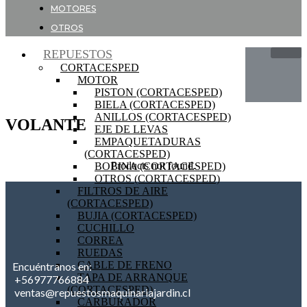
MOTORES
OTROS
REPUESTOS
CORTACESPED
MOTOR
PISTON (CORTACESPED)
BIELA (CORTACESPED)
ANILLOS (CORTACESPED)
VOLANTE
EJE DE LEVAS
EMPAQUETADURAS
(CORTACESPED)
Products not found.
BOBINA (CORTACESPED)
OTROS (CORTACESPED)
FILTROS DE AIRE
(CORTACESPED)
BUJIA (CORTACESPED)
CUCHILLO
CORREA
RUEDAS
CABLE DE FRENO
Encuéntranos en:
TAPA DE ARRANQUE
+56977766884
(CORTACESPED)
ventas@repuestosmaquinariajardin.cl
CARBURADOR