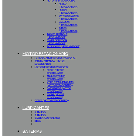
MOTOR (HIDROLAVADORA)
ANILLO
(HIDROLAVADORA)
PISTON
(HIDROLAVADORA)
EMPAQUETADURAS
(HIDROLAVADORA)
VALVULAS
(HIDROLAVADORA)
OTROS
(HIDROLAVADORA)
TAPA DE ARRANQUE
(HIDROLAVADORA)
BOMBA DE PRESION
(HIDROLAVADORA)
ACCESORIOS (HIDROLAVADORA)
MOTOR ESTACIONARIO
FILTRO DE AIRE (MOTOR ESTACIONARIO)
TAPA DE ARRANQUE (MOTOR
ESTACIONARIO)
MOTOR (MOTOR ESTACIONARIO)
PISTON (MOTOR
ESTACIONARIO)
ANILLOS (MOTOR
ESTACIONARIO)
KIT DE EMPAQUETADURAS
(MOTOR ESTACIONARIO)
CARBURADOR (MOTOR
ESTACIONARIO)
BOBINA (MOTOR
ESTACIONARIO)
OTROS (MOTOR ESTACIONARIO)
LUBRICANTES
2 TIEMPOS
4 TIEMPOS
CADENA (LUBRICANTES)
DIESEL
BATERIAS