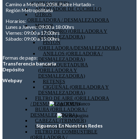
(CORTACESPED)
Camino a Melipilla 2058, Padre Hurtado –
ADAPTADOR DE CUCHILLO
Región Metropolitana
OTROS
ORILLADORA / DESMALEZADORA
Horarios:
MOTOR
Lunes a Jueves: 09:00 a 18:00hrs
CILINDRO (ORILLADORA Y
Viernes: 09:00 a 17:00hrs
DESMALEZADORA)
Sábado: 09:00 a 15:00hrs
PISTON
(ORILLADORA/DESMALEZADORA)
ANILLOS (ORILLADORA /
Formas de pago:
DESMALEZADORA)
Transferencia bancaria
EMPAQUETADURA
Depósito
(ORILLADORA Y
DESMALEZADORA)
Webpay
RETENES
CIGÜEÑAL (ORILLADORA Y
DESMALEZADORA)
FILTRO DE AIRE (ORILLADORA
/ DESMALEZADORA)
BUJIA (ORILLADORA /
DESMALEZADORA)
CABEZAL (TRIMMER)
Síguenos En Nuestras Redes
CAJA DE ENGRANAJE
FILTRO DE COMBUSTIBLE
(ORILLADORA /