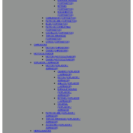
EMPAQUETADURAS
(CORTASETOS)
RETENES
(CORTASETOS)
RODAMIENTOS
(CORTASETOS)
CARBURADOR (CORTASETOS)
FILTRO DE AIRE (CORTASETOS)
BUJIA (CORTASETOS)
FILTRO DE COMBUSTIBLE
(CORTASETOS)
CUCHILLOS (CORTASETOS)
TAPA DE ARRANQUE
(CORTASETOS)
OTROS (CORTASETOS)
CHIPEADORA
MOTOR (CHIPEADORA)
CHASIS (CHIPEADORA)
MOTOCULTIVADOR
MOTOR (MOTOCULTIVADOR)
CHASIS (MOTOCULTIVADOR)
SOPLADOR / ASPIRADOR
MOTOR (SOPLADOR /
ASPIRADOR)
CILINDRO (SOPLADOR
/ ASPIRADOR)
PISTON (SOPLADOR /
ASPIRADOR)
ANILLOS (SOPLADOR
/ ASPIRADOR)
EMPAQUETADURAS
(SOPLADOR /
ASPIRADOR)
RETENES (SOPLADOR
/ ASPIRADOR)
CIGUEÑAL
(SOPLADOR /
ASPIRADOR
FILTRO DE AIRE (SOPLADOR /
ASPIRADOR)
TAPA DE ARRANQUE (SOPLADOR /
ASPIRADOR)
ACCESORIO (SOPLADOR /
ASPIRADOR)
HIDROLAVADORA