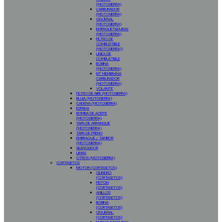
(MOTOSIERRA)
CARBURADOR
(MOTOSIERRA)
CIGÜEÑAL
(MOTOSIERRA)
EMPAQUETADURAS
(MOTOSIERRA)
FILTRO DE
COMBUSTIBLE
(MOTOSIERRA))
LINEA DE
COMBUSTIBLE
BOBINA
(MOTOSIERRA)
KIT MEMBRANA
CARBURADOR
(MOTOSIERRA)
VOLANTE
FILTRO DE AIRE (MOTOSIERRA)
BUJIA (MOTOSIERRA)
CADENA (MOTOSIERRA)
ESPADA
BOMBA DE ACEITE
(MOTOSIERRA)
TAPA DE ARRANQUE
(MOTOSIERRA)
TAPA DE FRENO
EMBRAGUE / TAMBOR
(MOTOSIERRA)
SILENCIADOR
LIMAS
OTROS (MOTOSIERRA)
CORTASETOS
MOTOR (CORTASETOS)
CILINDRO
(CORTASETOS)
PISTON
(CORTASETOS)
ANILLOS
(CORTASETOS)
BOBINA
(CORTASETOS)
CIGUEÑAL
(CORTASETOS)