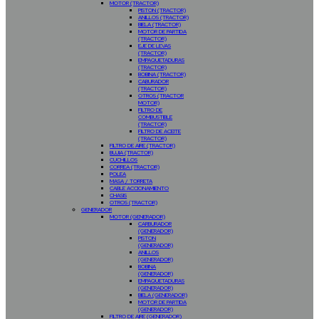
MOTOR (TRACTOR)
PISTON (TRACTOR)
ANILLOS (TRACTOR)
BIELA (TRACTOR)
MOTOR DE PARTIDA
(TRACTOR)
EJE DE LEVAS
(TRACTOR)
EMPAQUETADURAS
(TRACTOR)
BOBINA (TRACTOR)
CABURADOR
(TRACTOR)
OTROS (TRACTOR
MOTOR)
FILTRO DE
COMBUSTIBLE
(TRACTOR)
FILTRO DE ACEITE
(TRACTOR)
FILTRO DE AIRE (TRACTOR)
BUJIA (TRACTOR)
CUCHILLOS
CORREA (TRACTOR)
POLEA
MASA / TORRETA
CABLE ACCIONAMIENTO
CHASIS
OTROS (TRACTOR)
GENERADOR
MOTOR (GENERADOR)
CARBURADOR
(GENERADOR)
PISTON
(GENERADOR)
ANILLOS
(GENERADOR)
BOBINA
(GENERADOR)
EMPAQUETADURAS
(GENERADOR)
BIELA (GENERADOR)
MOTOR DE PARTIDA
(GENERADOR)
FILTRO DE AIRE (GENERADOR)