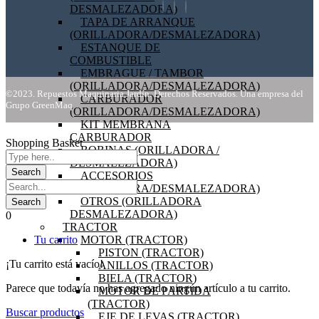
DESMALEZADORA)
TAPA DE ARRANQUE
(ORILLADORA/DESMALEZADORA)
ESTANQUE DE
COMBUSTIBLE
EMBRAGUE / TAMBOR
(ORILLADORA/DESMALEZADORA)
©2023. Repuestos Maquinaria Jardín. Derechos Reservados. Una empresa del
CARBURADOR
Grupo GreenMaq
(ORILLADORA/DESMALEZADORA)
KIT MEMBRANA
CARBURADOR
Shopping Basket
BOBINAS (ORILLADORA /
DESMALEZADORA)
ACCESORIOS
(ORILLADORA/DESMALEZADORA)
OTROS (ORILLADORA
DESMALEZADORA)
0
TRACTOR
MOTOR (TRACTOR)
Tu carrito
PISTON (TRACTOR)
¡Tu carrito está vacío!
ANILLOS (TRACTOR)
BIELA (TRACTOR)
Parece que todavía no has agregado ningún artículo a tu carrito.
MOTOR DE PARTIDA
(TRACTOR)
Buscar productos
EJE DE LEVAS (TRACTOR)