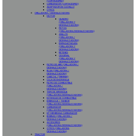
(CORTACESPED)
CARBURADOR (CORTACESPED)
ADAPTADOR DE CUCHILLO
OTROS
ORILLADORA / DESMALEZADORA
MOTOR
CILINDRO
(ORILLADORA Y
DESMALEZADORA)
PISTON
(ORILLADORA/DESMALEZADORA)
ANILLOS
(ORILLADORA /
DESMALEZADORA)
EMPAQUETADURA
(ORILLADORA Y
DESMALEZADORA)
RETENES
CIGÜEÑAL
(ORILLADORA Y
DESMALEZADORA)
FILTRO DE AIRE (ORILLADORA /
DESMALEZADORA)
BUJIA (ORILLADORA /
DESMALEZADORA)
CABEZAL (TRIMMER)
CAJA DE ENGRANAJE
FILTRO DE COMBUSTIBLE
(ORILLADORA /
DESMALEZADORA)
TAPA DE ARRANQUE
(ORILLADORA/DESMALEZADORA)
ESTANQUE DE COMBUSTIBLE
EMBRAGUE / TAMBOR
(ORILLADORA/DESMALEZADORA)
CARBURADOR
(ORILLADORA/DESMALEZADORA)
KIT MEMBRANA CARBURADOR
BOBINAS (ORILLADORA /
DESMALEZADORA)
ACCESORIOS
(ORILLADORA/DESMALEZADORA)
OTROS (ORILLADORA
DESMALEZADORA)
TRACTOR