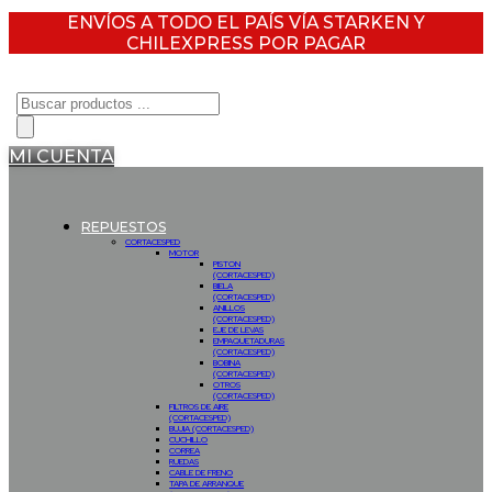
ENVÍOS A TODO EL PAÍS VÍA STARKEN Y
CHILEXPRESS POR PAGAR
Búsqueda
de
productos
MI CUENTA
REPUESTOS
CORTACESPED
MOTOR
PISTON
(CORTACESPED)
BIELA
(CORTACESPED)
ANILLOS
(CORTACESPED)
EJE DE LEVAS
EMPAQUETADURAS
(CORTACESPED)
BOBINA
(CORTACESPED)
OTROS
(CORTACESPED)
FILTROS DE AIRE
(CORTACESPED)
BUJIA (CORTACESPED)
CUCHILLO
CORREA
RUEDAS
CABLE DE FRENO
TAPA DE ARRANQUE