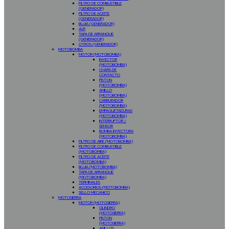
FILTRO DE COMBUSTIBLE
(GENERADOR)
FILTRO DE ACEITE
(GENERADOR)
BUJIA (GENERADOR)
AVR
TAPA DE ARRANQUE
(GENERADOR)
OTROS (GENERADOR)
MOTOBOMBA
MOTOR (MOTOBOMBA)
INYECTOR
(MOTOBOMBA)
CHAPA DE
CONTACTO
PISTON
(MOTOBOMBA)
ANILLO
(MOTOBOMBA)
CARBURADOR
(MOTOBOMBA)
EMPAQUETADURAS
(MOTOBOMBA)
INTERRUPTOR /
SENSOR
BOMBA INYECTORA
(MOTOBOMBA)
FILTRO DE AIRE (MOTOBOMBA)
FILTRO DE COMBUSTIBLE
(MOTOBOMBA)
FILTRO DE ACEITE
(MOTOBOMBA)
BUJIA (MOTOBOMBA)
TAPA DE ARRANQUE
(MOTOBOMBA)
TERMINALES
ACCESORIOS (MOTOBOMBA)
SELLO MECANICO
MOTOSIERRA
MOTOR (MOTOSIERRA)
CILINDRO
(MOTOSIERRA)
PISTON
(MOTOSIERRA)
ANILLOS