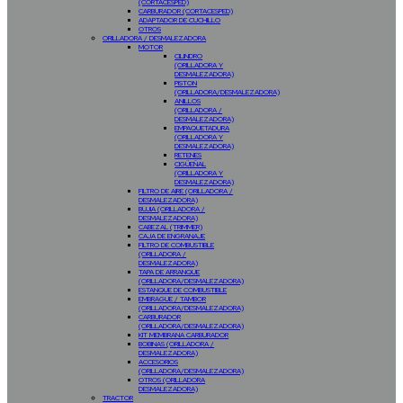
(CORTACESPED)
CARBURADOR (CORTACESPED)
ADAPTADOR DE CUCHILLO
OTROS
ORILLADORA / DESMALEZADORA
MOTOR
CILINDRO
(ORILLADORA Y
DESMALEZADORA)
PISTON
(ORILLADORA/DESMALEZADORA)
ANILLOS
(ORILLADORA /
DESMALEZADORA)
EMPAQUETADURA
(ORILLADORA Y
DESMALEZADORA)
RETENES
CIGÜEÑAL
(ORILLADORA Y
DESMALEZADORA)
FILTRO DE AIRE (ORILLADORA /
DESMALEZADORA)
BUJIA (ORILLADORA /
DESMALEZADORA)
CABEZAL (TRIMMER)
CAJA DE ENGRANAJE
FILTRO DE COMBUSTIBLE
(ORILLADORA /
DESMALEZADORA)
TAPA DE ARRANQUE
(ORILLADORA/DESMALEZADORA)
ESTANQUE DE COMBUSTIBLE
EMBRAGUE / TAMBOR
(ORILLADORA/DESMALEZADORA)
CARBURADOR
(ORILLADORA/DESMALEZADORA)
KIT MEMBRANA CARBURADOR
BOBINAS (ORILLADORA /
DESMALEZADORA)
ACCESORIOS
(ORILLADORA/DESMALEZADORA)
OTROS (ORILLADORA
DESMALEZADORA)
TRACTOR