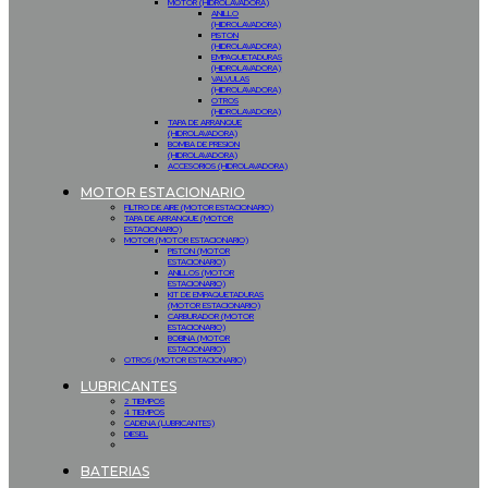
MOTOR (HIDROLAVADORA)
ANILLO
(HIDROLAVADORA)
PISTON
(HIDROLAVADORA)
EMPAQUETADURAS
(HIDROLAVADORA)
VALVULAS
(HIDROLAVADORA)
OTROS
(HIDROLAVADORA)
TAPA DE ARRANQUE
(HIDROLAVADORA)
BOMBA DE PRESION
(HIDROLAVADORA)
ACCESORIOS (HIDROLAVADORA)
MOTOR ESTACIONARIO
FILTRO DE AIRE (MOTOR ESTACIONARIO)
TAPA DE ARRANQUE (MOTOR
ESTACIONARIO)
MOTOR (MOTOR ESTACIONARIO)
PISTON (MOTOR
ESTACIONARIO)
ANILLOS (MOTOR
ESTACIONARIO)
KIT DE EMPAQUETADURAS
(MOTOR ESTACIONARIO)
CARBURADOR (MOTOR
ESTACIONARIO)
BOBINA (MOTOR
ESTACIONARIO)
OTROS (MOTOR ESTACIONARIO)
LUBRICANTES
2 TIEMPOS
4 TIEMPOS
CADENA (LUBRICANTES)
DIESEL
BATERIAS