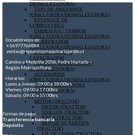
DESMALEZADORA)
TAPA DE ARRANQUE
(ORILLADORA/DESMALEZADORA)
ESTANQUE DE
COMBUSTIBLE
EMBRAGUE / TAMBOR
(ORILLADORA/DESMALEZADORA)
Encuéntranos en:
CARBURADOR
+56977766884
(ORILLADORA/DESMALEZADORA)
ventas@repuestosmaquinariajardin.cl
KIT MEMBRANA
CARBURADOR
Camino a Melipilla 2058, Padre Hurtado –
BOBINAS (ORILLADORA /
Región Metropolitana
DESMALEZADORA)
ACCESORIOS
Horarios:
(ORILLADORA/DESMALEZADORA)
Lunes a Jueves: 09:00 a 18:00hrs
OTROS (ORILLADORA
Viernes: 09:00 a 17:00hrs
DESMALEZADORA)
Sábado: 09:00 a 15:00hrs
TRACTOR
MOTOR (TRACTOR)
PISTON (TRACTOR)
ANILLOS (TRACTOR)
Formas de pago:
BIELA (TRACTOR)
Transferencia bancaria
MOTOR DE PARTIDA
Depósito
(TRACTOR)
EJE DE LEVAS (TRACTOR)