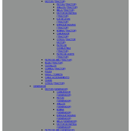
MOTOR (TRACTOR)
PISTON (TRACTOR)
ANILLOS (TRACTOR)
BIELA (TRACTOR)
MOTOR DE PARTIDA
(TRACTOR)
EJE DE LEVAS
(TRACTOR)
EMPAQUETADURAS
(TRACTOR)
BOBINA (TRACTOR)
CABURADOR
(TRACTOR)
OTROS (TRACTOR
MOTOR)
FILTRO DE
COMBUSTIBLE
(TRACTOR)
FILTRO DE ACEITE
(TRACTOR)
FILTRO DE AIRE (TRACTOR)
BUJIA (TRACTOR)
CUCHILLOS
CORREA (TRACTOR)
POLEA
MASA / TORRETA
CABLE ACCIONAMIENTO
CHASIS
OTROS (TRACTOR)
GENERADOR
MOTOR (GENERADOR)
CARBURADOR
(GENERADOR)
PISTON
(GENERADOR)
ANILLOS
(GENERADOR)
BOBINA
(GENERADOR)
EMPAQUETADURAS
(GENERADOR)
BIELA (GENERADOR)
MOTOR DE PARTIDA
(GENERADOR)
FILTRO DE AIRE (GENERADOR)