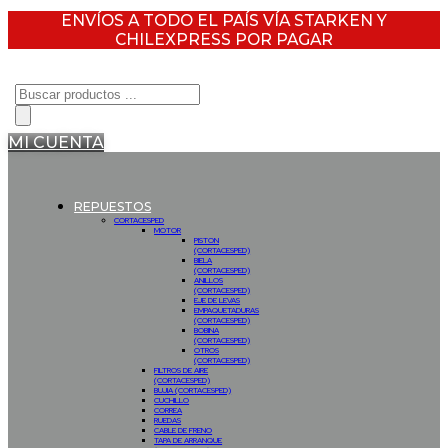
ENVÍOS A TODO EL PAÍS VÍA STARKEN Y
CHILEXPRESS POR PAGAR
Búsqueda
de
productos
MI CUENTA
REPUESTOS
CORTACESPED
MOTOR
PISTON
(CORTACESPED)
BIELA
(CORTACESPED)
ANILLOS
(CORTACESPED)
EJE DE LEVAS
EMPAQUETADURAS
(CORTACESPED)
BOBINA
(CORTACESPED)
OTROS
(CORTACESPED)
FILTROS DE AIRE
(CORTACESPED)
BUJIA (CORTACESPED)
CUCHILLO
CORREA
RUEDAS
CABLE DE FRENO
TAPA DE ARRANQUE