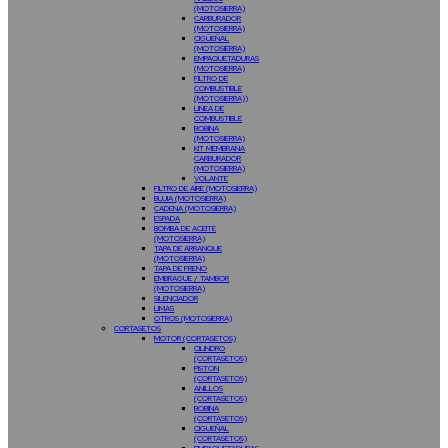
(MOTOSIERRA)
CARBURADOR
(MOTOSIERRA)
CIGÜEÑAL
(MOTOSIERRA)
EMPAQUETADURAS
(MOTOSIERRA)
FILTRO DE
COMBUSTIBLE
(MOTOSIERRA))
LINEA DE
COMBUSTIBLE
BOBINA
(MOTOSIERRA)
KIT MEMBRANA
CARBURADOR
(MOTOSIERRA)
VOLANTE
FILTRO DE AIRE (MOTOSIERRA)
BUJIA (MOTOSIERRA)
CADENA (MOTOSIERRA)
ESPADA
BOMBA DE ACEITE
(MOTOSIERRA)
TAPA DE ARRANQUE
(MOTOSIERRA)
TAPA DE FRENO
EMBRAGUE / TAMBOR
(MOTOSIERRA)
SILENCIADOR
LIMAS
OTROS (MOTOSIERRA)
CORTASETOS
MOTOR (CORTASETOS)
CILINDRO
(CORTASETOS)
PISTON
(CORTASETOS)
ANILLOS
(CORTASETOS)
BOBINA
(CORTASETOS)
CIGUEÑAL
(CORTASETOS)