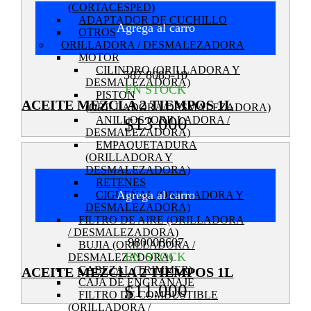
(CORTACESPED)
ADAPTADOR DE CUCHILLO
Agrega al carro
OTROS
ORILLADORA / DESMALEZADORA
MOTOR
CILINDRO (ORILLADORA Y
587 8085-10
DESMALEZADORA)
EN STOCK
PISTON
ACEITE MEZCLA 2 TIEMPOS 1L
(ORILLADORA/DESMALEZADORA)
13.000
ANILLOS (ORILLADORA /
$
DESMALEZADORA)
EMPAQUETADURA
(ORILLADORA Y
DESMALEZADORA)
RETENES
Agrega al carro
CIGÜEÑAL (ORILLADORA Y
DESMALEZADORA)
FILTRO DE AIRE (ORILLADORA
/ DESMALEZADORA)
980008607
BUJIA (ORILLADORA /
EN STOCK
DESMALEZADORA)
CABEZAL (TRIMMER)
ACEITE MEZCLA 2 TIEMPOS 1L
CAJA DE ENGRANAJE
11.000
$
FILTRO DE COMBUSTIBLE
(ORILLADORA /