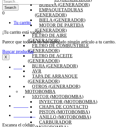
BOBINA (GENERADOR)
EMPAQUETADURAS
0
(GENERADOR)
BIELA (GENERADOR)
Tu carrito
MOTOR DE PARTIDA
(GENERADOR)
¡Tu carrito está vacío!
FILTRO DE AIRE
(GENERADOR)
Parece que todavía no has agregado ningún artículo a tu carrito.
FILTRO DE COMBUSTIBLE
(GENERADOR)
Buscar productos
FILTRO DE ACEITE
X
(GENERADOR)
BUJIA (GENERADOR)
INICIO
AVR
TAPA DE ARRANQUE
OFERTAS
(GENERADOR)
OTROS (GENERADOR)
PRODUCTOS
MOTOBOMBA
MOTOR (MOTOBOMBA)
PREGUNTAS FRECUENTES
INYECTOR (MOTOBOMBA)
CHAPA DE CONTACTO
MI CUENTA
PISTON (MOTOBOMBA)
DISTRIBUIDORES
ANILLO (MOTOBOMBA)
CARBURADOR
Escanea el código