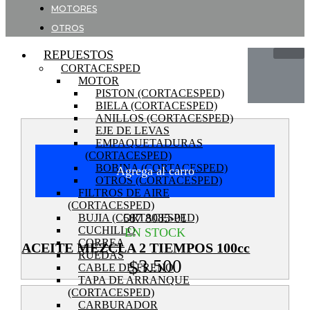
MOTORES
OTROS
REPUESTOS
CORTACESPED
MOTOR
PISTON (CORTACESPED)
BIELA (CORTACESPED)
ANILLOS (CORTACESPED)
EJE DE LEVAS
EMPAQUETADURAS
(CORTACESPED)
BOBINA (CORTACESPED)
Agrega al carro
OTROS (CORTACESPED)
FILTROS DE AIRE
(CORTACESPED)
587 8085-01
BUJIA (CORTACESPED)
CUCHILLO
EN STOCK
CORREA
ACEITE MEZCLA 2 TIEMPOS 100cc
RUEDAS
3.500
$
CABLE DE FRENO
TAPA DE ARRANQUE
(CORTACESPED)
CARBURADOR