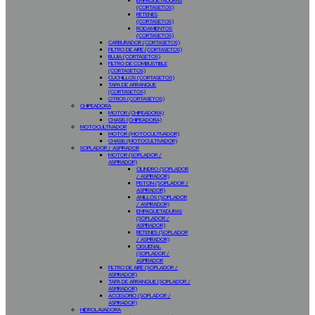
EMPAQUETADURAS
(CORTASETOS)
RETENES
(CORTASETOS)
RODAMIENTOS
(CORTASETOS)
CARBURADOR (CORTASETOS)
FILTRO DE AIRE (CORTASETOS)
BUJIA (CORTASETOS)
FILTRO DE COMBUSTIBLE
(CORTASETOS)
CUCHILLOS (CORTASETOS)
TAPA DE ARRANQUE
(CORTASETOS)
OTROS (CORTASETOS)
CHIPEADORA
MOTOR (CHIPEADORA)
CHASIS (CHIPEADORA)
MOTOCULTIVADOR
MOTOR (MOTOCULTIVADOR)
CHASIS (MOTOCULTIVADOR)
SOPLADOR / ASPIRADOR
MOTOR (SOPLADOR /
ASPIRADOR)
CILINDRO (SOPLADOR
/ ASPIRADOR)
PISTON (SOPLADOR /
ASPIRADOR)
ANILLOS (SOPLADOR
/ ASPIRADOR)
EMPAQUETADURAS
(SOPLADOR /
ASPIRADOR)
RETENES (SOPLADOR
/ ASPIRADOR)
CIGUEÑAL
(SOPLADOR /
ASPIRADOR
FILTRO DE AIRE (SOPLADOR /
ASPIRADOR)
TAPA DE ARRANQUE (SOPLADOR /
ASPIRADOR)
ACCESORIO (SOPLADOR /
ASPIRADOR)
HIDROLAVADORA