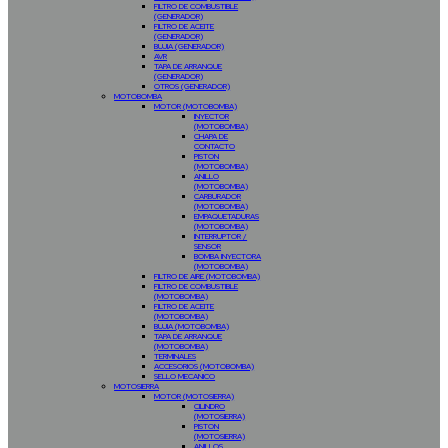
FILTRO DE COMBUSTIBLE
(GENERADOR)
FILTRO DE ACEITE
(GENERADOR)
BUJIA (GENERADOR)
AVR
TAPA DE ARRANQUE
(GENERADOR)
OTROS (GENERADOR)
MOTOBOMBA
MOTOR (MOTOBOMBA)
INYECTOR
(MOTOBOMBA)
CHAPA DE
CONTACTO
PISTON
(MOTOBOMBA)
ANILLO
(MOTOBOMBA)
CARBURADOR
(MOTOBOMBA)
EMPAQUETADURAS
(MOTOBOMBA)
INTERRUPTOR /
SENSOR
BOMBA INYECTORA
(MOTOBOMBA)
FILTRO DE AIRE (MOTOBOMBA)
FILTRO DE COMBUSTIBLE
(MOTOBOMBA)
FILTRO DE ACEITE
(MOTOBOMBA)
BUJIA (MOTOBOMBA)
TAPA DE ARRANQUE
(MOTOBOMBA)
TERMINALES
ACCESORIOS (MOTOBOMBA)
SELLO MECANICO
MOTOSIERRA
MOTOR (MOTOSIERRA)
CILINDRO
(MOTOSIERRA)
PISTON
(MOTOSIERRA)
ANILLOS