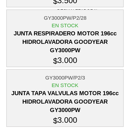
3.500
$
(ORILLADORA Y
DESMALEZADORA)
GY3000PW/P2/28
RETENES
EN STOCK
CIGÜEÑAL
JUNTA RESPIRADERO MOTOR 196cc
(ORILLADORA Y
HIDROLAVADORA GOODYEAR
DESMALEZADORA)
GY3000PW
FILTRO DE AIRE
(ORILLADORA /
3.000
$
DESMALEZADORA)
BUJIA (ORILLADORA /
GY3000PW/P2/3
DESMALEZADORA)
EN STOCK
CABEZAL (TRIMMER)
JUNTA TAPA VALVULAS MOTOR 196cc
CAJA DE ENGRANAJE
HIDROLAVADORA GOODYEAR
GY3000PW
FILTRO DE COMBUSTIBLE
(ORILLADORA /
3.000
$
DESMALEZADORA)