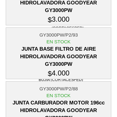
ANILLOS
HIDROLAVADORA GOODYEAR
(CORTACESPED)
GY3000PW
EJE DE LEVAS
3.000
$
EMPAQUETADURAS
(CORTACESPED)
GY3000PW/P2/93
BOBINA
EN STOCK
(CORTACESPED)
JUNTA BASE FILTRO DE AIRE
OTROS
HIDROLAVADORA GOODYEAR
(CORTACESPED)
GY3000PW
FILTROS DE AIRE
(CORTACESPED)
4.000
$
BUJIA (CORTACESPED)
CUCHILLO
GY3000PW/P2/88
EN STOCK
CORREA
JUNTA CARBURADOR MOTOR 196cc
RUEDAS
HIDROLAVADORA GOODYEAR
CABLE DE FRENO