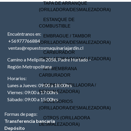
TAPA DE ARRANQUE
(ORILLADORA/DESMALEZADORA)
ESTANQUE DE
COMBUSTIBLE
Encuéntranos en:
EMBRAGUE / TAMBOR
+56977766884
(ORILLADORA/DESMALEZADORA)
ventas@repuestosmaquinariajardin.cl
CARBURADOR
(ORILLADORA/DESMALEZADORA)
Camino a Melipilla 2058, Padre Hurtado –
Región Metropolitana
KIT MEMBRANA
CARBURADOR
Horarios:
Lunes a Jueves: 09:00 a 18:00hrs
BOBINAS (ORILLADORA /
DESMALEZADORA)
Viernes: 09:00 a 17:00hrs
Sábado: 09:00 a 15:00hrs
ACCESORIOS
(ORILLADORA/DESMALEZADORA)
Formas de pago:
OTROS (ORILLADORA
Transferencia bancaria
DESMALEZADORA)
Depósito