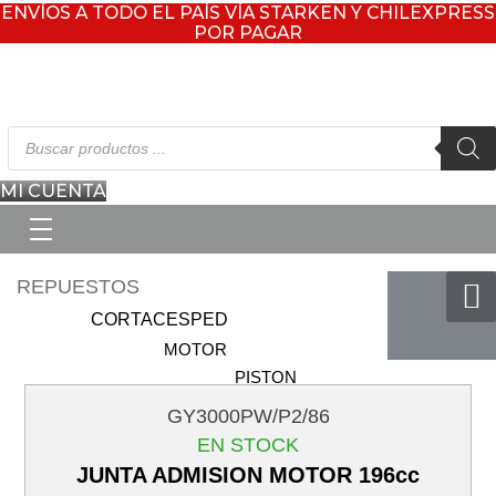
ENVÍOS A TODO EL PAÍS VÍA STARKEN Y CHILEXPRESS
POR PAGAR
Búsqueda
de
productos
MI CUENTA
REPUESTOS
CORTACESPED
MOTOR
PISTON
(CORTACESPED)
GY3000PW/P2/86
BIELA
EN STOCK
(CORTACESPED)
JUNTA ADMISION MOTOR 196cc