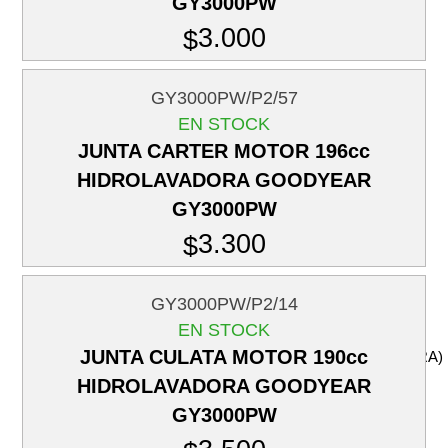
GY3000PW
TAPA DE ARRANQUE
3.000
$
(CORTACESPED)
CARBURADOR
GY3000PW/P2/57
(CORTACESPED)
EN STOCK
ADAPTADOR DE
JUNTA CARTER MOTOR 196cc
CUCHILLO
HIDROLAVADORA GOODYEAR
OTROS
GY3000PW
ORILLADORA / DESMALEZADORA
3.300
$
MOTOR
CILINDRO (ORILLADORA
GY3000PW/P2/14
Y DESMALEZADORA)
EN STOCK
PISTON
JUNTA CULATA MOTOR 190cc
(ORILLADORA/DESMALEZADORA)
HIDROLAVADORA GOODYEAR
ANILLOS (ORILLADORA /
DESMALEZADORA)
GY3000PW
EMPAQUETADURA