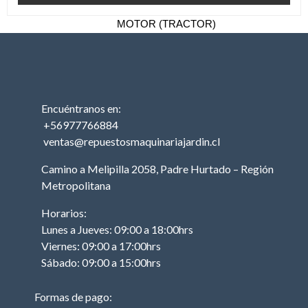
TRACTOR
MOTOR (TRACTOR)
PISTON (TRACTOR)
ANILLOS (TRACTOR)
BIELA (TRACTOR)
Encuéntranos en:
MOTOR DE PARTIDA
(TRACTOR)
+56977766884
ventas@repuestosmaquinariajardin.cl
EJE DE LEVAS
(TRACTOR)
Camino a Melipilla 2058, Padre Hurtado – Región
EMPAQUETADURAS
Metropolitana
(TRACTOR)
Horarios:
BOBINA (TRACTOR)
Lunes a Jueves: 09:00 a 18:00hrs
CABURADOR
Viernes: 09:00 a 17:00hrs
(TRACTOR)
Sábado: 09:00 a 15:00hrs
OTROS (TRACTOR
MOTOR)
Formas de pago: