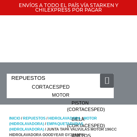
ENVÍOS A TODO EL PAÍS VÍA STARKEN Y
CHILEXPRESS POR PAGAR
REPUESTOS
CORTACESPED
MOTOR
PISTON
(CORTACESPED)
INICIO
/
REPUESTOS
/
HIDROLAVADORA
/
MOTOR
BIELA
(HIDROLAVADORA)
/
EMPAQUETADURAS
(CORTACESPED)
(HIDROLAVADORA)
/ JUNTA TAPA VALVULAS MOTOR 196CC
HIDROLAVADORA GOODYEAR GY3000PW
ANILLOS