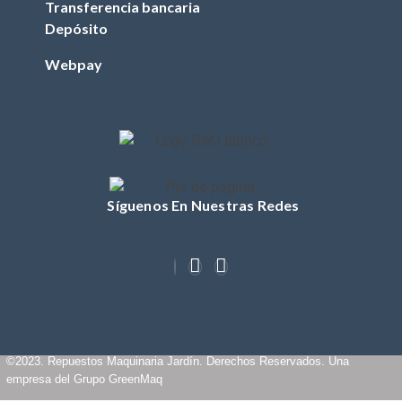
Transferencia bancaria
FILTRO DE
Depósito
COMBUSTIBLE
(TRACTOR)
Webpay
FILTRO DE ACEITE
(TRACTOR)
FILTRO DE AIRE
(TRACTOR)
BUJIA (TRACTOR)
Síguenos En Nuestras Redes
CUCHILLOS
CORREA (TRACTOR)
POLEA
MASA / TORRETA
CABLE ACCIONAMIENTO
CHASIS
©2023. Repuestos Maquinaria Jardín. Derechos Reservados. Una
empresa del Grupo GreenMaq
OTROS (TRACTOR)