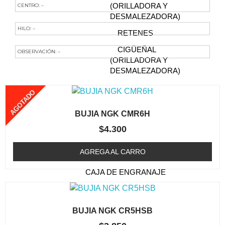
CENTRO: –
(ORILLADORA Y
DESMALEZADORA)
HILO: –
RETENES
CIGÜEÑAL
OBSERVACIÓN: –
(ORILLADORA Y
Te Podría Interesar
DESMALEZADORA)
FILTRO DE AIRE
AGOTADO
(ORILLADORA /
DESMALEZADORA)
BUJIA NGK CMR6H
BUJIA (ORILLADORA /
$
4.300
DESMALEZADORA)
AGREGA AL CARRO
CABEZAL (TRIMMER)
CAJA DE ENGRANAJE
FILTRO DE COMBUSTIBLE
(ORILLADORA /
BUJIA NGK CR5HSB
DESMALEZADORA)