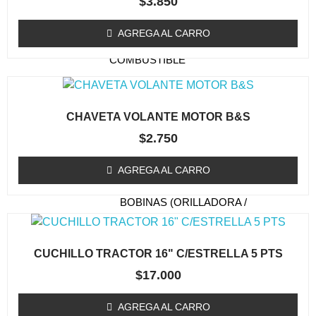
$
3.850
TAPA DE ARRANQUE
(ORILLADORA/DESMALEZADORA)
AGREGA AL CARRO
ESTANQUE DE
COMBUSTIBLE
EMBRAGUE / TAMBOR
(ORILLADORA/DESMALEZADORA)
CHAVETA VOLANTE MOTOR B&S
CARBURADOR
$
2.750
(ORILLADORA/DESMALEZADORA)
KIT MEMBRANA
AGREGA AL CARRO
CARBURADOR
BOBINAS (ORILLADORA /
DESMALEZADORA)
ACCESORIOS
CUCHILLO TRACTOR 16" C/ESTRELLA 5 PTS
(ORILLADORA/DESMALEZADORA)
$
17.000
OTROS (ORILLADORA
DESMALEZADORA)
AGREGA AL CARRO