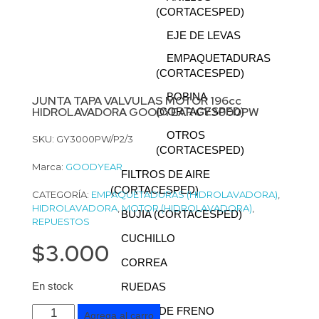
(CORTACESPED)
EJE DE LEVAS
EMPAQUETADURAS
(CORTACESPED)
BOBINA
JUNTA TAPA VALVULAS MOTOR 196cc
HIDROLAVADORA GOODYEAR GY3000PW
(CORTACESPED)
OTROS
SKU: GY3000PW/P2/3
(CORTACESPED)
Marca:
GOODYEAR
FILTROS DE AIRE
(CORTACESPED)
CATEGORÍA:
EMPAQUETADURAS (HIDROLAVADORA)
,
HIDROLAVADORA
,
MOTOR (HIDROLAVADORA)
,
BUJIA (CORTACESPED)
REPUESTOS
CUCHILLO
$
3.000
CORREA
En stock
RUEDAS
CABLE DE FRENO
Agrega al carro