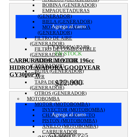
BOBINA (GENERADOR)
EMPAQUETADURAS
(GENERADOR)
BIELA (GENERADOR)
Agrega al carro
MOTOR DE PARTIDA
(GENERADOR)
FILTRO DE AIRE
(GENERADOR)
GY3000PW/P2/89
FILTRO DE COMBUSTIBLE
EN STOCK
(GENERADOR)
CARBURADOR MOTOR 196cc
FILTRO DE ACEITE
(GENERADOR)
HIDROLAVADORA GOODYEAR
BUJIA (GENERADOR)
GY3000PW
AVR
22.000
$
TAPA DE ARRANQUE
(GENERADOR)
OTROS (GENERADOR)
MOTOBOMBA
MOTOR (MOTOBOMBA)
INYECTOR (MOTOBOMBA)
Agrega al carro
CHAPA DE CONTACTO
PISTON (MOTOBOMBA)
ANILLO (MOTOBOMBA)
CARBURADOR
GY3000PW/P2/5