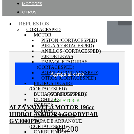
MOTORES
OTROS
REPUESTOS
CORTACESPED
MOTOR
PISTON (CORTACESPED)
BIELA (CORTACESPED)
ANILLOS (CORTACESPED)
EJE DE LEVAS
EMPAQUETADURAS
(CORTACESPED)
BOBINA (CORTACESPED)
Agrega al carro
OTROS (CORTACESPED)
FILTROS DE AIRE
(CORTACESPED)
GY3000PW/P2/16
BUJIA (CORTACESPED)
CUCHILLO
EN STOCK
CORREA
ALZA VALVULA MOTOR 196cc
RUEDAS
HIDROLAVADORA GOODYEAR
CABLE DE FRENO
GY3000PW
TAPA DE ARRANQUE
(CORTACESPED)
4.200
$
CARBURADOR