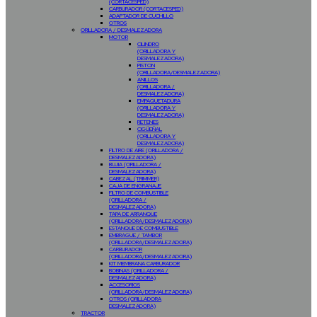
(CORTACESPED)
CARBURADOR (CORTACESPED)
ADAPTADOR DE CUCHILLO
OTROS
ORILLADORA / DESMALEZADORA
MOTOR
CILINDRO
(ORILLADORA Y
DESMALEZADORA)
PISTON
(ORILLADORA/DESMALEZADORA)
ANILLOS
(ORILLADORA /
DESMALEZADORA)
EMPAQUETADURA
(ORILLADORA Y
DESMALEZADORA)
RETENES
CIGÜEÑAL
(ORILLADORA Y
DESMALEZADORA)
FILTRO DE AIRE (ORILLADORA /
DESMALEZADORA)
BUJIA (ORILLADORA /
DESMALEZADORA)
CABEZAL (TRIMMER)
CAJA DE ENGRANAJE
FILTRO DE COMBUSTIBLE
(ORILLADORA /
DESMALEZADORA)
TAPA DE ARRANQUE
(ORILLADORA/DESMALEZADORA)
ESTANQUE DE COMBUSTIBLE
EMBRAGUE / TAMBOR
(ORILLADORA/DESMALEZADORA)
CARBURADOR
(ORILLADORA/DESMALEZADORA)
KIT MEMBRANA CARBURADOR
BOBINAS (ORILLADORA /
DESMALEZADORA)
ACCESORIOS
(ORILLADORA/DESMALEZADORA)
OTROS (ORILLADORA
DESMALEZADORA)
TRACTOR