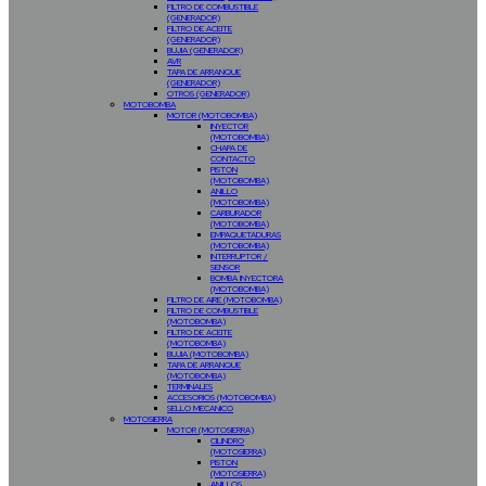
FILTRO DE COMBUSTIBLE
(GENERADOR)
FILTRO DE ACEITE
(GENERADOR)
BUJIA (GENERADOR)
AVR
TAPA DE ARRANQUE
(GENERADOR)
OTROS (GENERADOR)
MOTOBOMBA
MOTOR (MOTOBOMBA)
INYECTOR
(MOTOBOMBA)
CHAPA DE
CONTACTO
PISTON
(MOTOBOMBA)
ANILLO
(MOTOBOMBA)
CARBURADOR
(MOTOBOMBA)
EMPAQUETADURAS
(MOTOBOMBA)
INTERRUPTOR /
SENSOR
BOMBA INYECTORA
(MOTOBOMBA)
FILTRO DE AIRE (MOTOBOMBA)
FILTRO DE COMBUSTIBLE
(MOTOBOMBA)
FILTRO DE ACEITE
(MOTOBOMBA)
BUJIA (MOTOBOMBA)
TAPA DE ARRANQUE
(MOTOBOMBA)
TERMINALES
ACCESORIOS (MOTOBOMBA)
SELLO MECANICO
MOTOSIERRA
MOTOR (MOTOSIERRA)
CILINDRO
(MOTOSIERRA)
PISTON
(MOTOSIERRA)
ANILLOS