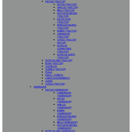
MOTOR (TRACTOR)
PISTON (TRACTOR)
ANILLOS (TRACTOR)
BIELA (TRACTOR)
MOTOR DE PARTIDA
(TRACTOR)
EJE DE LEVAS
(TRACTOR)
EMPAQUETADURAS
(TRACTOR)
BOBINA (TRACTOR)
CABURADOR
(TRACTOR)
OTROS (TRACTOR
MOTOR)
FILTRO DE
COMBUSTIBLE
(TRACTOR)
FILTRO DE ACEITE
(TRACTOR)
FILTRO DE AIRE (TRACTOR)
BUJIA (TRACTOR)
CUCHILLOS
CORREA (TRACTOR)
POLEA
MASA / TORRETA
CABLE ACCIONAMIENTO
CHASIS
OTROS (TRACTOR)
GENERADOR
MOTOR (GENERADOR)
CARBURADOR
(GENERADOR)
PISTON
(GENERADOR)
ANILLOS
(GENERADOR)
BOBINA
(GENERADOR)
EMPAQUETADURAS
(GENERADOR)
BIELA (GENERADOR)
MOTOR DE PARTIDA
(GENERADOR)
FILTRO DE AIRE (GENERADOR)