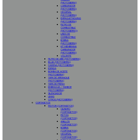
(MOTOSIERRA)
CARBURADOR
(MOTOSIERRA)
CIGÜEÑAL
(MOTOSIERRA)
EMPAQUETADURAS
(MOTOSIERRA)
FILTRO DE
COMBUSTIBLE
(MOTOSIERRA))
LINEA DE
COMBUSTIBLE
BOBINA
(MOTOSIERRA)
KIT MEMBRANA
CARBURADOR
(MOTOSIERRA)
VOLANTE
FILTRO DE AIRE (MOTOSIERRA)
BUJIA (MOTOSIERRA)
CADENA (MOTOSIERRA)
ESPADA
BOMBA DE ACEITE
(MOTOSIERRA)
TAPA DE ARRANQUE
(MOTOSIERRA)
TAPA DE FRENO
EMBRAGUE / TAMBOR
(MOTOSIERRA)
SILENCIADOR
LIMAS
OTROS (MOTOSIERRA)
CORTASETOS
MOTOR (CORTASETOS)
CILINDRO
(CORTASETOS)
PISTON
(CORTASETOS)
ANILLOS
(CORTASETOS)
BOBINA
(CORTASETOS)
CIGUEÑAL
(CORTASETOS)