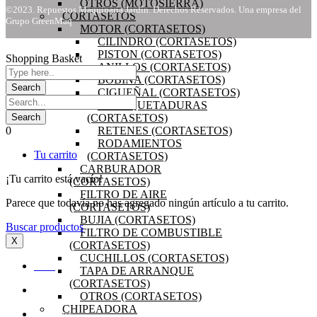
OTROS (MOTOSIERRA)
©2023. Repuestos Maquinaria Jardín. Derechos Reservados. Una empresa del
CORTASETOS
Grupo GreenMaq
MOTOR (CORTASETOS)
CILINDRO (CORTASETOS)
PISTON (CORTASETOS)
Shopping Basket
ANILLOS (CORTASETOS)
BOBINA (CORTASETOS)
CIGUEÑAL (CORTASETOS)
EMPAQUETADURAS
(CORTASETOS)
0
RETENES (CORTASETOS)
RODAMIENTOS
Tu carrito
(CORTASETOS)
CARBURADOR
¡Tu carrito está vacío!
(CORTASETOS)
FILTRO DE AIRE
Parece que todavía no has agregado ningún artículo a tu carrito.
(CORTASETOS)
BUJIA (CORTASETOS)
Buscar productos
FILTRO DE COMBUSTIBLE
X
(CORTASETOS)
CUCHILLOS (CORTASETOS)
INICIO
TAPA DE ARRANQUE
(CORTASETOS)
OFERTAS
OTROS (CORTASETOS)
CHIPEADORA
PRODUCTOS