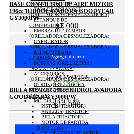
BASE CON FILTRO DE AIRE MOTOR
DESMALEZADORA)
TAPA DE ARRANQUE
196cc HIDROLAVADORA GOODYEAR
(ORILLADORA/DESMALEZADORA)
GY3000PW
ESTANQUE DE
7.000
$
COMBUSTIBLE
EMBRAGUE / TAMBOR
(ORILLADORA/DESMALEZADORA)
CARBURADOR
(ORILLADORA/DESMALEZADORA)
KIT MEMBRANA
Agrega al carro
CARBURADOR
BOBINAS (ORILLADORA /
DESMALEZADORA)
ACCESORIOS
GY3000PW/P2/23
(ORILLADORA/DESMALEZADORA)
EN STOCK
OTROS (ORILLADORA
BIELA MOTOR 196cc HIDROLAVADORA
DESMALEZADORA)
TRACTOR
GOODYEAR GY3000PW
MOTOR (TRACTOR)
12.000
$
PISTON (TRACTOR)
ANILLOS (TRACTOR)
BIELA (TRACTOR)
MOTOR DE PARTIDA
(TRACTOR)
EJE DE LEVAS (TRACTOR)