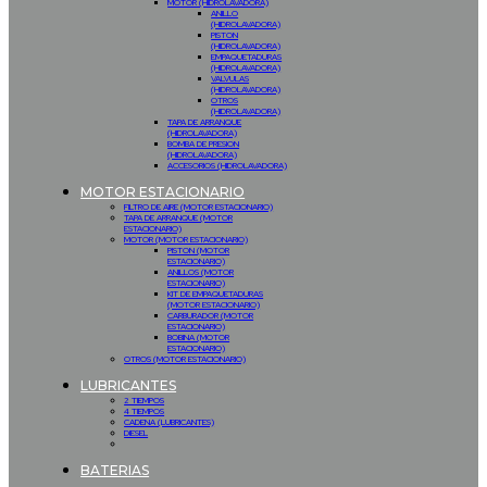
MOTOR (HIDROLAVADORA)
ANILLO
(HIDROLAVADORA)
PISTON
(HIDROLAVADORA)
EMPAQUETADURAS
(HIDROLAVADORA)
VALVULAS
(HIDROLAVADORA)
OTROS
(HIDROLAVADORA)
TAPA DE ARRANQUE
(HIDROLAVADORA)
BOMBA DE PRESION
(HIDROLAVADORA)
ACCESORIOS (HIDROLAVADORA)
MOTOR ESTACIONARIO
FILTRO DE AIRE (MOTOR ESTACIONARIO)
TAPA DE ARRANQUE (MOTOR
ESTACIONARIO)
MOTOR (MOTOR ESTACIONARIO)
PISTON (MOTOR
ESTACIONARIO)
ANILLOS (MOTOR
ESTACIONARIO)
KIT DE EMPAQUETADURAS
(MOTOR ESTACIONARIO)
CARBURADOR (MOTOR
ESTACIONARIO)
BOBINA (MOTOR
ESTACIONARIO)
OTROS (MOTOR ESTACIONARIO)
LUBRICANTES
2 TIEMPOS
4 TIEMPOS
CADENA (LUBRICANTES)
DIESEL
BATERIAS