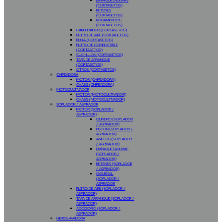
EMPAQUETADURAS
(CORTASETOS)
RETENES
(CORTASETOS)
RODAMIENTOS
(CORTASETOS)
CARBURADOR (CORTASETOS)
FILTRO DE AIRE (CORTASETOS)
BUJIA (CORTASETOS)
FILTRO DE COMBUSTIBLE
(CORTASETOS)
CUCHILLOS (CORTASETOS)
TAPA DE ARRANQUE
(CORTASETOS)
OTROS (CORTASETOS)
CHIPEADORA
MOTOR (CHIPEADORA)
CHASIS (CHIPEADORA)
MOTOCULTIVADOR
MOTOR (MOTOCULTIVADOR)
CHASIS (MOTOCULTIVADOR)
SOPLADOR / ASPIRADOR
MOTOR (SOPLADOR /
ASPIRADOR)
CILINDRO (SOPLADOR
/ ASPIRADOR)
PISTON (SOPLADOR /
ASPIRADOR)
ANILLOS (SOPLADOR
/ ASPIRADOR)
EMPAQUETADURAS
(SOPLADOR /
ASPIRADOR)
RETENES (SOPLADOR
/ ASPIRADOR)
CIGUEÑAL
(SOPLADOR /
ASPIRADOR
FILTRO DE AIRE (SOPLADOR /
ASPIRADOR)
TAPA DE ARRANQUE (SOPLADOR /
ASPIRADOR)
ACCESORIO (SOPLADOR /
ASPIRADOR)
HIDROLAVADORA