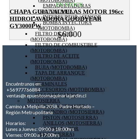
(MOTOBOMBA)
EN STOCK
EMPAQUETADURAS
CHAPA GUIA VALVULAS MOTOR 196cc
(MOTOBOMBA)
INTERRUPTOR / SENSOR
HIDROLAVADORA GOODYEAR
BOMBA INYECTORA
GY3000PW
(MOTOBOMBA)
6.000
$
FILTRO DE AIRE
(MOTOBOMBA)
FILTRO DE COMBUSTIBLE
(MOTOBOMBA)
FILTRO DE ACEITE
(MOTOBOMBA)
BUJIA (MOTOBOMBA)
TAPA DE ARRANQUE
(MOTOBOMBA)
Encuéntranos en:
TERMINALES
+56977766884
ACCESORIOS (MOTOBOMBA)
SELLO MECANICO
ventas@repuestosmaquinariajardin.cl
MOTOSIERRA
Camino a Melipilla 2058, Padre Hurtado –
MOTOR (MOTOSIERRA)
CILINDRO (MOTOSIERRA)
Región Metropolitana
PISTON (MOTOSIERRA)
Horarios:
ANILLOS (MOTOSIERRA)
CARBURADOR
Lunes a Jueves: 09:00 a 18:00hrs
(MOTOSIERRA)
Viernes: 09:00 a 17:00hrs