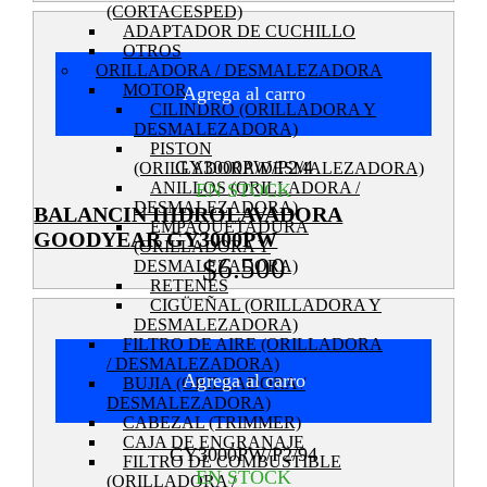
(CORTACESPED)
ADAPTADOR DE CUCHILLO
OTROS
ORILLADORA / DESMALEZADORA
MOTOR
Agrega al carro
CILINDRO (ORILLADORA Y
DESMALEZADORA)
PISTON
GY3000PW/P2/4
(ORILLADORA/DESMALEZADORA)
ANILLOS (ORILLADORA /
EN STOCK
DESMALEZADORA)
BALANCIN HIDROLAVADORA
EMPAQUETADURA
GOODYEAR GY3000PW
(ORILLADORA Y
6.500
$
DESMALEZADORA)
RETENES
CIGÜEÑAL (ORILLADORA Y
DESMALEZADORA)
FILTRO DE AIRE (ORILLADORA
/ DESMALEZADORA)
Agrega al carro
BUJIA (ORILLADORA /
DESMALEZADORA)
CABEZAL (TRIMMER)
CAJA DE ENGRANAJE
GY3000PW/P2/94
FILTRO DE COMBUSTIBLE
EN STOCK
(ORILLADORA /