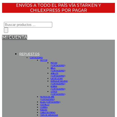
ENVÍOS A TODO EL PAÍS VÍA STARKEN Y
CHILEXPRESS POR PAGAR
Búsqueda
de
productos
MI CUENTA
REPUESTOS
CORTACESPED
MOTOR
PISTON
(CORTACESPED)
BIELA
(CORTACESPED)
ANILLOS
(CORTACESPED)
EJE DE LEVAS
EMPAQUETADURAS
(CORTACESPED)
BOBINA
(CORTACESPED)
OTROS
(CORTACESPED)
FILTROS DE AIRE
(CORTACESPED)
BUJIA (CORTACESPED)
CUCHILLO
CORREA
RUEDAS
CABLE DE FRENO
TAPA DE ARRANQUE