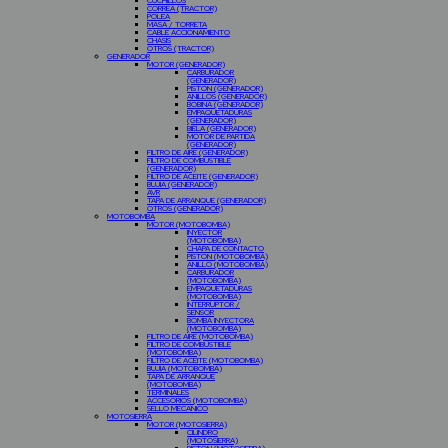
CUCHILLOS
CORREA (TRACTOR)
POLEA
MASA / TORRETA
CABLE ACCIONAMIENTO
CHASIS
OTROS (TRACTOR)
GENERADOR
MOTOR (GENERADOR)
CARBURADOR
(GENERADOR)
PISTON (GENERADOR)
ANILLOS (GENERADOR)
BOBINA (GENERADOR)
EMPAQUETADURAS
(GENERADOR)
BIELA (GENERADOR)
MOTOR DE PARTIDA
(GENERADOR)
FILTRO DE AIRE (GENERADOR)
FILTRO DE COMBUSTIBLE
(GENERADOR)
FILTRO DE ACEITE (GENERADOR)
BUJIA (GENERADOR)
AVR
TAPA DE ARRANQUE (GENERADOR)
OTROS (GENERADOR)
MOTOBOMBA
MOTOR (MOTOBOMBA)
INYECTOR
(MOTOBOMBA)
CHAPA DE CONTACTO
PISTON (MOTOBOMBA)
ANILLO (MOTOBOMBA)
CARBURADOR
(MOTOBOMBA)
EMPAQUETADURAS
(MOTOBOMBA)
INTERRUPTOR /
SENSOR
BOMBA INYECTORA
(MOTOBOMBA)
FILTRO DE AIRE (MOTOBOMBA)
FILTRO DE COMBUSTIBLE
(MOTOBOMBA)
FILTRO DE ACEITE (MOTOBOMBA)
BUJIA (MOTOBOMBA)
TAPA DE ARRANQUE
(MOTOBOMBA)
TERMINALES
ACCESORIOS (MOTOBOMBA)
SELLO MECANICO
MOTOSIERRA
MOTOR (MOTOSIERRA)
CILINDRO
(MOTOSIERRA)