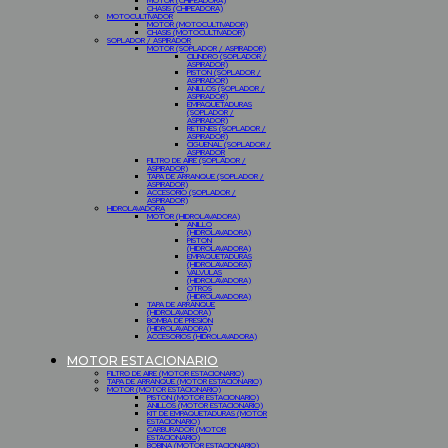
MOTOR (CHIPEADORA)
CHASIS (CHIPEADORA)
MOTOCULTIVADOR
MOTOR (MOTOCULTIVADOR)
CHASIS (MOTOCULTIVADOR)
SOPLADOR / ASPIRADOR
MOTOR (SOPLADOR / ASPIRADOR)
CILINDRO (SOPLADOR /
ASPIRADOR)
PISTON (SOPLADOR /
ASPIRADOR)
ANILLOS (SOPLADOR /
ASPIRADOR)
EMPAQUETADURAS
(SOPLADOR /
ASPIRADOR)
RETENES (SOPLADOR /
ASPIRADOR)
CIGUEÑAL (SOPLADOR /
ASPIRADOR
FILTRO DE AIRE (SOPLADOR /
ASPIRADOR)
TAPA DE ARRANQUE (SOPLADOR /
ASPIRADOR)
ACCESORIO (SOPLADOR /
ASPIRADOR)
HIDROLAVADORA
MOTOR (HIDROLAVADORA)
ANILLO
(HIDROLAVADORA)
PISTON
(HIDROLAVADORA)
EMPAQUETADURAS
(HIDROLAVADORA)
VALVULAS
(HIDROLAVADORA)
OTROS
(HIDROLAVADORA)
TAPA DE ARRANQUE
(HIDROLAVADORA)
BOMBA DE PRESION
(HIDROLAVADORA)
ACCESORIOS (HIDROLAVADORA)
MOTOR ESTACIONARIO
FILTRO DE AIRE (MOTOR ESTACIONARIO)
TAPA DE ARRANQUE (MOTOR ESTACIONARIO)
MOTOR (MOTOR ESTACIONARIO)
PISTON (MOTOR ESTACIONARIO)
ANILLOS (MOTOR ESTACIONARIO)
KIT DE EMPAQUETADURAS (MOTOR
ESTACIONARIO)
CARBURADOR (MOTOR
ESTACIONARIO)
BOBINA (MOTOR ESTACIONARIO)