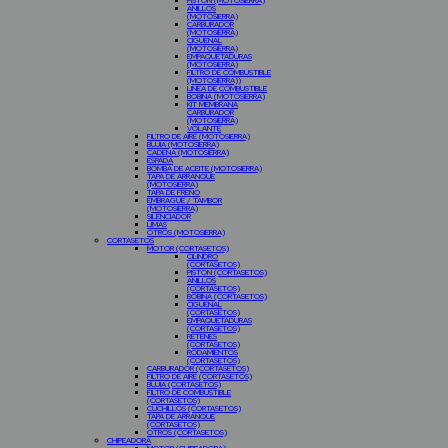
PISTON (MOTOSIERRA)
ANILLOS
(MOTOSIERRA)
CARBURADOR
(MOTOSIERRA)
CIGÜEÑAL
(MOTOSIERRA)
EMPAQUETADURAS
(MOTOSIERRA)
FILTRO DE COMBUSTIBLE
(MOTOSIERRA))
LINEA DE COMBUSTIBLE
BOBINA (MOTOSIERRA)
KIT MEMBRANA
CARBURADOR
(MOTOSIERRA)
VOLANTE
FILTRO DE AIRE (MOTOSIERRA)
BUJIA (MOTOSIERRA)
CADENA (MOTOSIERRA)
ESPADA
BOMBA DE ACEITE (MOTOSIERRA)
TAPA DE ARRANQUE
(MOTOSIERRA)
TAPA DE FRENO
EMBRAGUE / TAMBOR
(MOTOSIERRA)
SILENCIADOR
LIMAS
OTROS (MOTOSIERRA)
CORTASETOS
MOTOR (CORTASETOS)
CILINDRO
(CORTASETOS)
PISTON (CORTASETOS)
ANILLOS
(CORTASETOS)
BOBINA (CORTASETOS)
CIGUEÑAL
(CORTASETOS)
EMPAQUETADURAS
(CORTASETOS)
RETENES
(CORTASETOS)
RODAMIENTOS
(CORTASETOS)
CARBURADOR (CORTASETOS)
FILTRO DE AIRE (CORTASETOS)
BUJIA (CORTASETOS)
FILTRO DE COMBUSTIBLE
(CORTASETOS)
CUCHILLOS (CORTASETOS)
TAPA DE ARRANQUE
(CORTASETOS)
OTROS (CORTASETOS)
CHIPEADORA