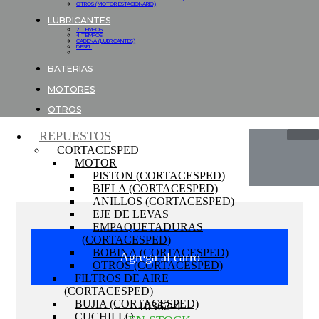
OTROS (MOTOR ESTACIONARIO)
LUBRICANTES
2 TIEMPOS
4 TIEMPOS
CADENA (LUBRICANTES)
DIESEL
BATERIAS
MOTORES
OTROS
REPUESTOS
CORTACESPED
MOTOR
PISTON (CORTACESPED)
BIELA (CORTACESPED)
ANILLOS (CORTACESPED)
EJE DE LEVAS
EMPAQUETADURAS
(CORTACESPED)
BOBINA (CORTACESPED)
Agrega al carro
OTROS (CORTACESPED)
FILTROS DE AIRE
(CORTACESPED)
BUJIA (CORTACESPED)
10362-4
CUCHILLO