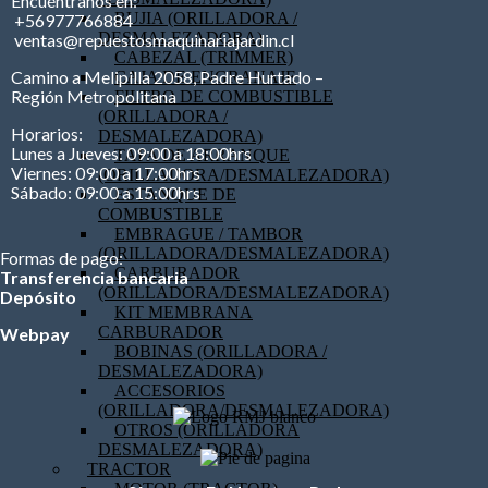
Encuéntranos en:
BUJIA (ORILLADORA /
+56977766884
DESMALEZADORA)
ventas@repuestosmaquinariajardin.cl
CABEZAL (TRIMMER)
Camino a Melipilla 2058, Padre Hurtado –
CAJA DE ENGRANAJE
Región Metropolitana
FILTRO DE COMBUSTIBLE
(ORILLADORA /
Horarios:
DESMALEZADORA)
Lunes a Jueves: 09:00 a 18:00hrs
TAPA DE ARRANQUE
Viernes: 09:00 a 17:00hrs
(ORILLADORA/DESMALEZADORA)
Sábado: 09:00 a 15:00hrs
ESTANQUE DE
COMBUSTIBLE
EMBRAGUE / TAMBOR
(ORILLADORA/DESMALEZADORA)
Formas de pago:
CARBURADOR
Transferencia bancaria
(ORILLADORA/DESMALEZADORA)
Depósito
KIT MEMBRANA
CARBURADOR
Webpay
BOBINAS (ORILLADORA /
DESMALEZADORA)
ACCESORIOS
(ORILLADORA/DESMALEZADORA)
OTROS (ORILLADORA
DESMALEZADORA)
TRACTOR