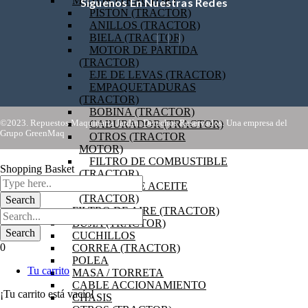
MOTOR (TRACTOR)
Síguenos En Nuestras Redes
PISTON (TRACTOR)
ANILLOS (TRACTOR)
BIELA (TRACTOR)
MOTOR DE PARTIDA
(TRACTOR)
EJE DE LEVAS (TRACTOR)
EMPAQUETADURAS
(TRACTOR)
BOBINA (TRACTOR)
©2023. Repuestos Maquinaria Jardín. Derechos Reservados. Una empresa del
CABURADOR (TRACTOR)
Grupo GreenMaq
OTROS (TRACTOR
MOTOR)
FILTRO DE COMBUSTIBLE
Shopping Basket
(TRACTOR)
FILTRO DE ACEITE
(TRACTOR)
FILTRO DE AIRE (TRACTOR)
BUJIA (TRACTOR)
CUCHILLOS
0
CORREA (TRACTOR)
POLEA
Tu carrito
MASA / TORRETA
CABLE ACCIONAMIENTO
¡Tu carrito está vacío!
CHASIS