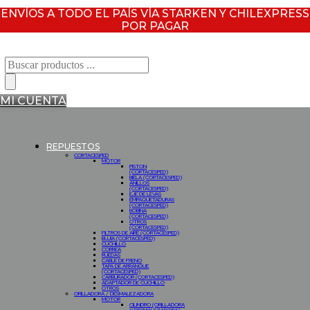
ENVÍOS A TODO EL PAÍS VÍA STARKEN Y CHILEXPRESS
POR PAGAR
Búsqueda
de
productos
MI CUENTA
REPUESTOS
CORTACESPED
MOTOR
PISTON
(CORTACESPED)
BIELA (CORTACESPED)
ANILLOS
(CORTACESPED)
EJE DE LEVAS
EMPAQUETADURAS
(CORTACESPED)
BOBINA
(CORTACESPED)
OTROS
(CORTACESPED)
FILTROS DE AIRE (CORTACESPED)
BUJIA (CORTACESPED)
CUCHILLO
CORREA
RUEDAS
CABLE DE FRENO
TAPA DE ARRANQUE
(CORTACESPED)
CARBURADOR (CORTACESPED)
ADAPTADOR DE CUCHILLO
OTROS
ORILLADORA / DESMALEZADORA
MOTOR
CILINDRO (ORILLADORA