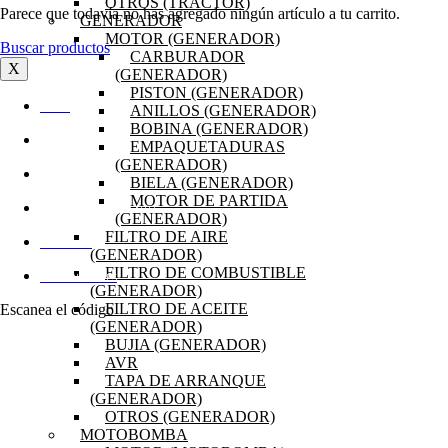
OTROS (TRACTOR)
Parece que todavía no has agregado ningún artículo a tu carrito.
GENERADOR
MOTOR (GENERADOR)
Buscar productos
CARBURADOR
X
(GENERADOR)
PISTON (GENERADOR)
INICIO
ANILLOS (GENERADOR)
BOBINA (GENERADOR)
OFERTAS
EMPAQUETADURAS
(GENERADOR)
PRODUCTOS
BIELA (GENERADOR)
MOTOR DE PARTIDA
PREGUNTAS FRECUENTES
(GENERADOR)
FILTRO DE AIRE
MI CUENTA
(GENERADOR)
FILTRO DE COMBUSTIBLE
DISTRIBUIDORES
(GENERADOR)
FILTRO DE ACEITE
Escanea el código
(GENERADOR)
BUJIA (GENERADOR)
AVR
TAPA DE ARRANQUE
(GENERADOR)
OTROS (GENERADOR)
MOTOBOMBA