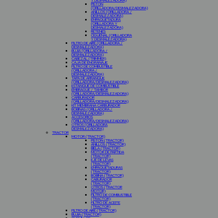
Y DESMALEZADORA)
PISTON
(ORILLADORA/DESMALEZADORA)
ANILLOS (ORILLADORA /
DESMALEZADORA)
EMPAQUETADURA
(ORILLADORA Y
DESMALEZADORA)
RETENES
CIGÜEÑAL (ORILLADORA
Y DESMALEZADORA)
FILTRO DE AIRE (ORILLADORA /
DESMALEZADORA)
BUJIA (ORILLADORA /
DESMALEZADORA)
CABEZAL (TRIMMER)
CAJA DE ENGRANAJE
FILTRO DE COMBUSTIBLE
(ORILLADORA /
DESMALEZADORA)
TAPA DE ARRANQUE
(ORILLADORA/DESMALEZADORA)
ESTANQUE DE COMBUSTIBLE
EMBRAGUE / TAMBOR
(ORILLADORA/DESMALEZADORA)
CARBURADOR
(ORILLADORA/DESMALEZADORA)
KIT MEMBRANA CARBURADOR
BOBINAS (ORILLADORA /
DESMALEZADORA)
ACCESORIOS
(ORILLADORA/DESMALEZADORA)
OTROS (ORILLADORA
DESMALEZADORA)
TRACTOR
MOTOR (TRACTOR)
PISTON (TRACTOR)
ANILLOS (TRACTOR)
BIELA (TRACTOR)
MOTOR DE PARTIDA
(TRACTOR)
EJE DE LEVAS
(TRACTOR)
EMPAQUETADURAS
(TRACTOR)
BOBINA (TRACTOR)
CABURADOR
(TRACTOR)
OTROS (TRACTOR
MOTOR)
FILTRO DE COMBUSTIBLE
(TRACTOR)
FILTRO DE ACEITE
(TRACTOR)
FILTRO DE AIRE (TRACTOR)
BUJIA (TRACTOR)