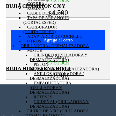
EN STOCK
CORREA
BUJIA CHAMPION CJ8Y
RUEDAS
4.500
$
CABLE DE FRENO
TAPA DE ARRANQUE
(CORTACESPED)
CARBURADOR
(CORTACESPED)
ADAPTADOR DE CUCHILLO
Agrega al carro
OTROS
ORILLADORA / DESMALEZADORA
MOTOR
CILINDRO (ORILLADORA Y
577 4840-01
DESMALEZADORA)
EN STOCK
PISTON
BUJIA HUSQVARNA HQT-1
(ORILLADORA/DESMALEZADORA)
4.300
ANILLOS (ORILLADORA /
$
DESMALEZADORA)
EMPAQUETADURA
(ORILLADORA Y
DESMALEZADORA)
RETENES
CIGÜEÑAL (ORILLADORA Y
DESMALEZADORA)
FILTRO DE AIRE (ORILLADORA
/ DESMALEZADORA)