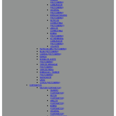
(MOTOSIERRA)
CARBURADOR
(MOTOSIERRA)
CIGÜEÑAL
(MOTOSIERRA)
EMPAQUETADURAS
(MOTOSIERRA)
FILTRO DE
COMBUSTIBLE
(MOTOSIERRA))
LINEA DE
COMBUSTIBLE
BOBINA
(MOTOSIERRA)
KIT MEMBRANA
CARBURADOR
(MOTOSIERRA)
VOLANTE
FILTRO DE AIRE (MOTOSIERRA)
BUJIA (MOTOSIERRA)
CADENA (MOTOSIERRA)
ESPADA
BOMBA DE ACEITE
(MOTOSIERRA)
TAPA DE ARRANQUE
(MOTOSIERRA)
TAPA DE FRENO
EMBRAGUE / TAMBOR
(MOTOSIERRA)
SILENCIADOR
LIMAS
OTROS (MOTOSIERRA)
CORTASETOS
MOTOR (CORTASETOS)
CILINDRO
(CORTASETOS)
PISTON
(CORTASETOS)
ANILLOS
(CORTASETOS)
BOBINA
(CORTASETOS)
CIGUEÑAL
(CORTASETOS)