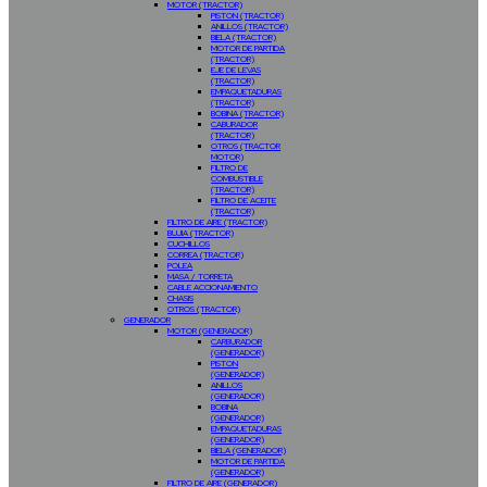
MOTOR (TRACTOR)
PISTON (TRACTOR)
ANILLOS (TRACTOR)
BIELA (TRACTOR)
MOTOR DE PARTIDA
(TRACTOR)
EJE DE LEVAS
(TRACTOR)
EMPAQUETADURAS
(TRACTOR)
BOBINA (TRACTOR)
CABURADOR
(TRACTOR)
OTROS (TRACTOR
MOTOR)
FILTRO DE
COMBUSTIBLE
(TRACTOR)
FILTRO DE ACEITE
(TRACTOR)
FILTRO DE AIRE (TRACTOR)
BUJIA (TRACTOR)
CUCHILLOS
CORREA (TRACTOR)
POLEA
MASA / TORRETA
CABLE ACCIONAMIENTO
CHASIS
OTROS (TRACTOR)
GENERADOR
MOTOR (GENERADOR)
CARBURADOR
(GENERADOR)
PISTON
(GENERADOR)
ANILLOS
(GENERADOR)
BOBINA
(GENERADOR)
EMPAQUETADURAS
(GENERADOR)
BIELA (GENERADOR)
MOTOR DE PARTIDA
(GENERADOR)
FILTRO DE AIRE (GENERADOR)