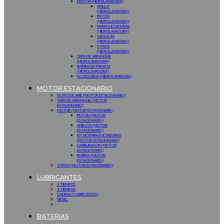
MOTOR (HIDROLAVADORA)
ANILLO
(HIDROLAVADORA)
PISTON
(HIDROLAVADORA)
EMPAQUETADURAS
(HIDROLAVADORA)
VALVULAS
(HIDROLAVADORA)
OTROS
(HIDROLAVADORA)
TAPA DE ARRANQUE
(HIDROLAVADORA)
BOMBA DE PRESION
(HIDROLAVADORA)
ACCESORIOS (HIDROLAVADORA)
MOTOR ESTACIONARIO
FILTRO DE AIRE (MOTOR ESTACIONARIO)
TAPA DE ARRANQUE (MOTOR
ESTACIONARIO)
MOTOR (MOTOR ESTACIONARIO)
PISTON (MOTOR
ESTACIONARIO)
ANILLOS (MOTOR
ESTACIONARIO)
KIT DE EMPAQUETADURAS
(MOTOR ESTACIONARIO)
CARBURADOR (MOTOR
ESTACIONARIO)
BOBINA (MOTOR
ESTACIONARIO)
OTROS (MOTOR ESTACIONARIO)
LUBRICANTES
2 TIEMPOS
4 TIEMPOS
CADENA (LUBRICANTES)
DIESEL
BATERIAS