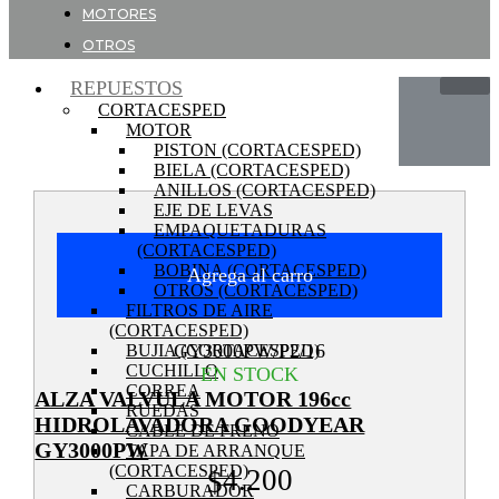
MOTORES
OTROS
REPUESTOS
CORTACESPED
MOTOR
PISTON (CORTACESPED)
BIELA (CORTACESPED)
ANILLOS (CORTACESPED)
EJE DE LEVAS
EMPAQUETADURAS
(CORTACESPED)
BOBINA (CORTACESPED)
Agrega al carro
OTROS (CORTACESPED)
FILTROS DE AIRE
(CORTACESPED)
GY3000PW/P2/16
BUJIA (CORTACESPED)
CUCHILLO
EN STOCK
CORREA
ALZA VALVULA MOTOR 196cc
RUEDAS
HIDROLAVADORA GOODYEAR
CABLE DE FRENO
GY3000PW
TAPA DE ARRANQUE
(CORTACESPED)
4.200
$
CARBURADOR