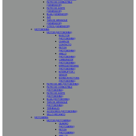
FILTRO DE COMBUSTIBLE
(GENERADOR)
FILTRO DE ACEITE
(GENERADOR)
BUJIA (GENERADOR)
AVR
TAPA DE ARRANQUE
(GENERADOR)
OTROS (GENERADOR)
MOTOBOMBA
MOTOR (MOTOBOMBA)
INYECTOR
(MOTOBOMBA)
CHAPA DE
CONTACTO
PISTON
(MOTOBOMBA)
ANILLO
(MOTOBOMBA)
CARBURADOR
(MOTOBOMBA)
EMPAQUETADURAS
(MOTOBOMBA)
INTERRUPTOR /
SENSOR
BOMBA INYECTORA
(MOTOBOMBA)
FILTRO DE AIRE (MOTOBOMBA)
FILTRO DE COMBUSTIBLE
(MOTOBOMBA)
FILTRO DE ACEITE
(MOTOBOMBA)
BUJIA (MOTOBOMBA)
TAPA DE ARRANQUE
(MOTOBOMBA)
TERMINALES
ACCESORIOS (MOTOBOMBA)
SELLO MECANICO
MOTOSIERRA
MOTOR (MOTOSIERRA)
CILINDRO
(MOTOSIERRA)
PISTON
(MOTOSIERRA)
ANILLOS