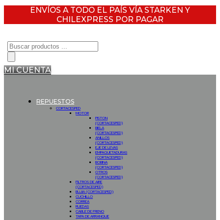
ENVÍOS A TODO EL PAÍS VÍA STARKEN Y
CHILEXPRESS POR PAGAR
Búsqueda
de
productos
MI CUENTA
REPUESTOS
CORTACESPED
MOTOR
PISTON
(CORTACESPED)
BIELA
(CORTACESPED)
ANILLOS
(CORTACESPED)
EJE DE LEVAS
EMPAQUETADURAS
(CORTACESPED)
BOBINA
(CORTACESPED)
OTROS
(CORTACESPED)
FILTROS DE AIRE
(CORTACESPED)
BUJIA (CORTACESPED)
CUCHILLO
CORREA
RUEDAS
CABLE DE FRENO
TAPA DE ARRANQUE