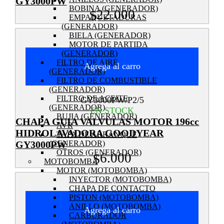
GY3000PW
BOBINA (GENERADOR)
22.000
$
EMPAQUETADURAS
(GENERADOR)
BIELA (GENERADOR)
MOTOR DE PARTIDA
(GENERADOR)
FILTRO DE AIRE
Agrega al carro
(GENERADOR)
FILTRO DE COMBUSTIBLE
(GENERADOR)
FILTRO DE ACEITE
GY3000PW/P2/5
(GENERADOR)
EN STOCK
BUJIA (GENERADOR)
CHAPA GUIA VALVULAS MOTOR 196cc
AVR
HIDROLAVADORA GOODYEAR
TAPA DE ARRANQUE
(GENERADOR)
GY3000PW
OTROS (GENERADOR)
6.000
$
MOTOBOMBA
MOTOR (MOTOBOMBA)
INYECTOR (MOTOBOMBA)
CHAPA DE CONTACTO
PISTON (MOTOBOMBA)
ANILLO (MOTOBOMBA)
Agrega al carro
CARBURADOR