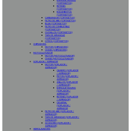
EMPAQUETADURAS
(CORTASETOS)
RETENES
(CORTASETOS)
RODAMIENTOS
(CORTASETOS)
CARBURADOR (CORTASETOS)
FILTRO DE AIRE (CORTASETOS)
BUJIA (CORTASETOS)
FILTRO DE COMBUSTIBLE
(CORTASETOS)
CUCHILLOS (CORTASETOS)
TAPA DE ARRANQUE
(CORTASETOS)
OTROS (CORTASETOS)
CHIPEADORA
MOTOR (CHIPEADORA)
CHASIS (CHIPEADORA)
MOTOCULTIVADOR
MOTOR (MOTOCULTIVADOR)
CHASIS (MOTOCULTIVADOR)
SOPLADOR / ASPIRADOR
MOTOR (SOPLADOR /
ASPIRADOR)
CILINDRO (SOPLADOR
/ ASPIRADOR)
PISTON (SOPLADOR /
ASPIRADOR)
ANILLOS (SOPLADOR
/ ASPIRADOR)
EMPAQUETADURAS
(SOPLADOR /
ASPIRADOR)
RETENES (SOPLADOR
/ ASPIRADOR)
CIGUEÑAL
(SOPLADOR /
ASPIRADOR
FILTRO DE AIRE (SOPLADOR /
ASPIRADOR)
TAPA DE ARRANQUE (SOPLADOR /
ASPIRADOR)
ACCESORIO (SOPLADOR /
ASPIRADOR)
HIDROLAVADORA