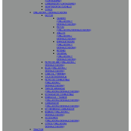
(CORTACESPED)
CARBURADOR (CORTACESPED)
ADAPTADOR DE CUCHILLO
OTROS
ORILLADORA / DESMALEZADORA
MOTOR
CILINDRO
(ORILLADORA Y
DESMALEZADORA)
PISTON
(ORILLADORA/DESMALEZADORA)
ANILLOS
(ORILLADORA /
DESMALEZADORA)
EMPAQUETADURA
(ORILLADORA Y
DESMALEZADORA)
RETENES
CIGÜEÑAL
(ORILLADORA Y
DESMALEZADORA)
FILTRO DE AIRE (ORILLADORA /
DESMALEZADORA)
BUJIA (ORILLADORA /
DESMALEZADORA)
CABEZAL (TRIMMER)
CAJA DE ENGRANAJE
FILTRO DE COMBUSTIBLE
(ORILLADORA /
DESMALEZADORA)
TAPA DE ARRANQUE
(ORILLADORA/DESMALEZADORA)
ESTANQUE DE COMBUSTIBLE
EMBRAGUE / TAMBOR
(ORILLADORA/DESMALEZADORA)
CARBURADOR
(ORILLADORA/DESMALEZADORA)
KIT MEMBRANA CARBURADOR
BOBINAS (ORILLADORA /
DESMALEZADORA)
ACCESORIOS
(ORILLADORA/DESMALEZADORA)
OTROS (ORILLADORA
DESMALEZADORA)
TRACTOR