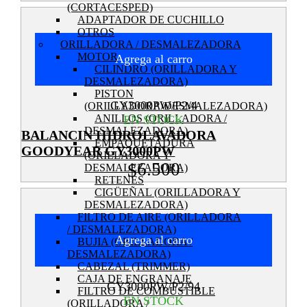
(CORTACESPED)
ADAPTADOR DE CUCHILLO
OTROS
ORILLADORA / DESMALEZADORA
MOTOR
Agrega al carro
CILINDRO (ORILLADORA Y
DESMALEZADORA)
PISTON
GY3000PW/P2/4
(ORILLADORA/DESMALEZADORA)
ANILLOS (ORILLADORA /
EN STOCK
DESMALEZADORA)
BALANCIN HIDROLAVADORA
EMPAQUETADURA
GOODYEAR GY3000PW
(ORILLADORA Y
6.500
$
DESMALEZADORA)
RETENES
CIGÜEÑAL (ORILLADORA Y
DESMALEZADORA)
FILTRO DE AIRE (ORILLADORA
/ DESMALEZADORA)
Agrega al carro
BUJIA (ORILLADORA /
DESMALEZADORA)
CABEZAL (TRIMMER)
CAJA DE ENGRANAJE
GY3000PW/P2/94
FILTRO DE COMBUSTIBLE
EN STOCK
(ORILLADORA /