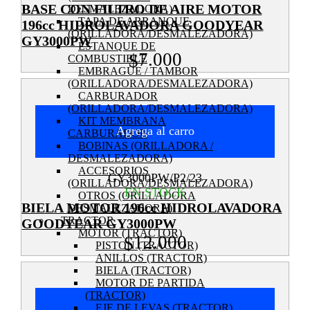
BASE CON FILTRO DE AIRE MOTOR
DESMALEZADORA)
TAPA DE ARRANQUE
196cc HIDROLAVADORA GOODYEAR
(ORILLADORA/DESMALEZADORA)
GY3000PW
ESTANQUE DE
7.000
$
COMBUSTIBLE
EMBRAGUE / TAMBOR
(ORILLADORA/DESMALEZADORA)
CARBURADOR
(ORILLADORA/DESMALEZADORA)
KIT MEMBRANA
Agrega al carro
CARBURADOR
BOBINAS (ORILLADORA /
DESMALEZADORA)
ACCESORIOS
GY3000PW/P2/23
(ORILLADORA/DESMALEZADORA)
EN STOCK
OTROS (ORILLADORA
BIELA MOTOR 196cc HIDROLAVADORA
DESMALEZADORA)
TRACTOR
GOODYEAR GY3000PW
MOTOR (TRACTOR)
12.000
$
PISTON (TRACTOR)
ANILLOS (TRACTOR)
BIELA (TRACTOR)
MOTOR DE PARTIDA
(TRACTOR)
EJE DE LEVAS (TRACTOR)