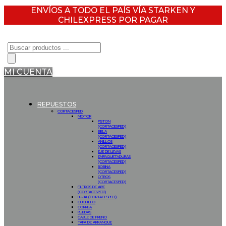
ENVÍOS A TODO EL PAÍS VÍA STARKEN Y
CHILEXPRESS POR PAGAR
Búsqueda
de
productos
MI CUENTA
REPUESTOS
CORTACESPED
MOTOR
PISTON
(CORTACESPED)
BIELA
(CORTACESPED)
ANILLOS
(CORTACESPED)
EJE DE LEVAS
EMPAQUETADURAS
(CORTACESPED)
BOBINA
(CORTACESPED)
OTROS
(CORTACESPED)
FILTROS DE AIRE
(CORTACESPED)
BUJIA (CORTACESPED)
CUCHILLO
CORREA
RUEDAS
CABLE DE FRENO
TAPA DE ARRANQUE