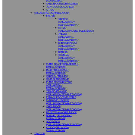
(CORTACESPED)
CARBURADOR (CORTACESPED)
ADAPTADOR DE CUCHILLO
OTROS
ORILLADORA / DESMALEZADORA
MOTOR
CILINDRO
(ORILLADORA Y
DESMALEZADORA)
PISTON
(ORILLADORA/DESMALEZADORA)
ANILLOS
(ORILLADORA /
DESMALEZADORA)
EMPAQUETADURA
(ORILLADORA Y
DESMALEZADORA)
RETENES
CIGÜEÑAL
(ORILLADORA Y
DESMALEZADORA)
FILTRO DE AIRE (ORILLADORA /
DESMALEZADORA)
BUJIA (ORILLADORA /
DESMALEZADORA)
CABEZAL (TRIMMER)
CAJA DE ENGRANAJE
FILTRO DE COMBUSTIBLE
(ORILLADORA /
DESMALEZADORA)
TAPA DE ARRANQUE
(ORILLADORA/DESMALEZADORA)
ESTANQUE DE COMBUSTIBLE
EMBRAGUE / TAMBOR
(ORILLADORA/DESMALEZADORA)
CARBURADOR
(ORILLADORA/DESMALEZADORA)
KIT MEMBRANA CARBURADOR
BOBINAS (ORILLADORA /
DESMALEZADORA)
ACCESORIOS
(ORILLADORA/DESMALEZADORA)
OTROS (ORILLADORA
DESMALEZADORA)
TRACTOR