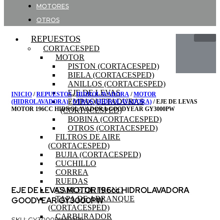
MOTORES
OTROS
REPUESTOS
CORTACESPED
MOTOR
PISTON (CORTACESPED)
BIELA (CORTACESPED)
ANILLOS (CORTACESPED)
EJE DE LEVAS
INICIO
/
REPUESTOS
/
HIDROLAVADORA
/
MOTOR
EMPAQUETADURAS
(HIDROLAVADORA)
/
OTROS (HIDROLAVADORA)
/ EJE DE LEVAS
MOTOR 196CC HIDROLAVADORA GOODYEAR GY3000PW
(CORTACESPED)
BOBINA (CORTACESPED)
OTROS (CORTACESPED)
FILTROS DE AIRE
(CORTACESPED)
BUJIA (CORTACESPED)
CUCHILLO
CORREA
RUEDAS
EJE DE LEVAS MOTOR 196cc HIDROLAVADORA
CABLE DE FRENO
TAPA DE ARRANQUE
GOODYEAR GY3000PW
(CORTACESPED)
CARBURADOR
SKU: GY3000PW/P2/18