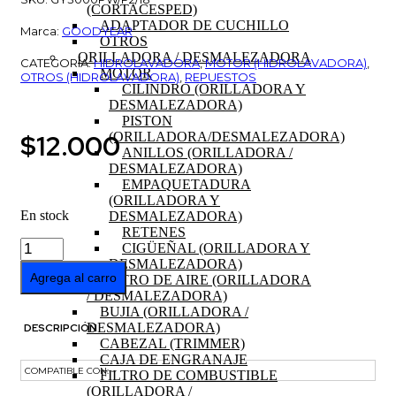
(CORTACESPED)
ADAPTADOR DE CUCHILLO
Marca:
GOODYEAR
OTROS
ORILLADORA / DESMALEZADORA
CATEGORÍA:
HIDROLAVADORA
,
MOTOR (HIDROLAVADORA)
,
MOTOR
OTROS (HIDROLAVADORA)
,
REPUESTOS
CILINDRO (ORILLADORA Y
DESMALEZADORA)
PISTON
$
12.000
(ORILLADORA/DESMALEZADORA)
ANILLOS (ORILLADORA /
DESMALEZADORA)
EMPAQUETADURA
(ORILLADORA Y
En stock
DESMALEZADORA)
RETENES
EJE
CIGÜEÑAL (ORILLADORA Y
DE
DESMALEZADORA)
LEVAS
Agrega al carro
FILTRO DE AIRE (ORILLADORA
MOTOR
/ DESMALEZADORA)
196cc
BUJIA (ORILLADORA /
HIDROLAVADORA
DESMALEZADORA)
DESCRIPCIÓN
GOODYEAR
CABEZAL (TRIMMER)
GY3000PW
CAJA DE ENGRANAJE
cantidad
COMPATIBLE CON: –
FILTRO DE COMBUSTIBLE
(ORILLADORA /