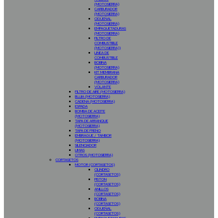
(MOTOSIERRA)
CARBURADOR
(MOTOSIERRA)
CIGÜEÑAL
(MOTOSIERRA)
EMPAQUETADURAS
(MOTOSIERRA)
FILTRO DE
COMBUSTIBLE
(MOTOSIERRA))
LINEA DE
COMBUSTIBLE
BOBINA
(MOTOSIERRA)
KIT MEMBRANA
CARBURADOR
(MOTOSIERRA)
VOLANTE
FILTRO DE AIRE (MOTOSIERRA)
BUJIA (MOTOSIERRA)
CADENA (MOTOSIERRA)
ESPADA
BOMBA DE ACEITE
(MOTOSIERRA)
TAPA DE ARRANQUE
(MOTOSIERRA)
TAPA DE FRENO
EMBRAGUE / TAMBOR
(MOTOSIERRA)
SILENCIADOR
LIMAS
OTROS (MOTOSIERRA)
CORTASETOS
MOTOR (CORTASETOS)
CILINDRO
(CORTASETOS)
PISTON
(CORTASETOS)
ANILLOS
(CORTASETOS)
BOBINA
(CORTASETOS)
CIGUEÑAL
(CORTASETOS)