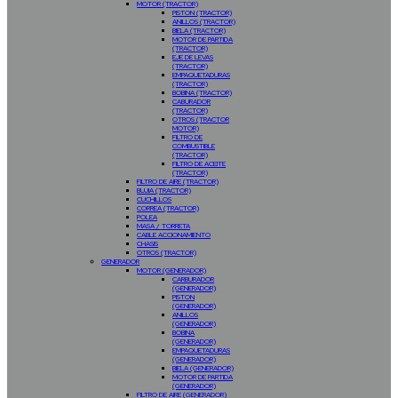
MOTOR (TRACTOR)
PISTON (TRACTOR)
ANILLOS (TRACTOR)
BIELA (TRACTOR)
MOTOR DE PARTIDA
(TRACTOR)
EJE DE LEVAS
(TRACTOR)
EMPAQUETADURAS
(TRACTOR)
BOBINA (TRACTOR)
CABURADOR
(TRACTOR)
OTROS (TRACTOR
MOTOR)
FILTRO DE
COMBUSTIBLE
(TRACTOR)
FILTRO DE ACEITE
(TRACTOR)
FILTRO DE AIRE (TRACTOR)
BUJIA (TRACTOR)
CUCHILLOS
CORREA (TRACTOR)
POLEA
MASA / TORRETA
CABLE ACCIONAMIENTO
CHASIS
OTROS (TRACTOR)
GENERADOR
MOTOR (GENERADOR)
CARBURADOR
(GENERADOR)
PISTON
(GENERADOR)
ANILLOS
(GENERADOR)
BOBINA
(GENERADOR)
EMPAQUETADURAS
(GENERADOR)
BIELA (GENERADOR)
MOTOR DE PARTIDA
(GENERADOR)
FILTRO DE AIRE (GENERADOR)