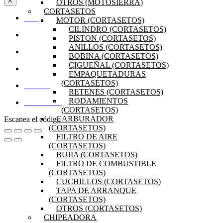
X
OTROS (MOTOSIERRA)
CORTASETOS
INICIO
MOTOR (CORTASETOS)
CILINDRO (CORTASETOS)
OFERTAS
PISTON (CORTASETOS)
ANILLOS (CORTASETOS)
PRODUCTOS
BOBINA (CORTASETOS)
CIGUEÑAL (CORTASETOS)
PREGUNTAS FRECUENTES
EMPAQUETADURAS
(CORTASETOS)
MI CUENTA
RETENES (CORTASETOS)
RODAMIENTOS
DISTRIBUIDORES
(CORTASETOS)
CARBURADOR
Escanea el código
(CORTASETOS)
FILTRO DE AIRE
(CORTASETOS)
BUJIA (CORTASETOS)
FILTRO DE COMBUSTIBLE
(CORTASETOS)
CUCHILLOS (CORTASETOS)
TAPA DE ARRANQUE
(CORTASETOS)
OTROS (CORTASETOS)
CHIPEADORA