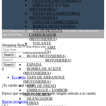
CIGÜEÑAL (MOTOSIERRA)
EMPAQUETADURAS
(MOTOSIERRA)
FILTRO DE COMBUSTIBLE
(MOTOSIERRA))
LINEA DE COMBUSTIBLE
BOBINA (MOTOSIERRA)
KIT MEMBRANA
©2023. Repuestos Maquinaria Jardín. Derechos Reservados. Una empresa del
Grupo GreenMaq
CARBURADOR
(MOTOSIERRA)
VOLANTE
Shopping Basket
FILTRO DE AIRE
(MOTOSIERRA)
BUJIA (MOTOSIERRA)
CADENA (MOTOSIERRA)
ESPADA
BOMBA DE ACEITE
0
(MOTOSIERRA)
Tu carrito
TAPA DE ARRANQUE
(MOTOSIERRA)
¡Tu carrito está vacío!
TAPA DE FRENO
EMBRAGUE / TAMBOR
Parece que todavía no has agregado ningún artículo a tu carrito.
(MOTOSIERRA)
SILENCIADOR
Buscar productos
LIMAS