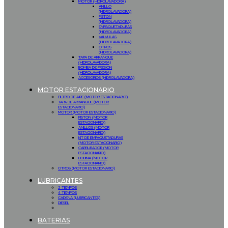
MOTOR (HIDROLAVADORA)
ANILLO
(HIDROLAVADORA)
PISTON
(HIDROLAVADORA)
EMPAQUETADURAS
(HIDROLAVADORA)
VALVULAS
(HIDROLAVADORA)
OTROS
(HIDROLAVADORA)
TAPA DE ARRANQUE
(HIDROLAVADORA)
BOMBA DE PRESION
(HIDROLAVADORA)
ACCESORIOS (HIDROLAVADORA)
MOTOR ESTACIONARIO
FILTRO DE AIRE (MOTOR ESTACIONARIO)
TAPA DE ARRANQUE (MOTOR
ESTACIONARIO)
MOTOR (MOTOR ESTACIONARIO)
PISTON (MOTOR
ESTACIONARIO)
ANILLOS (MOTOR
ESTACIONARIO)
KIT DE EMPAQUETADURAS
(MOTOR ESTACIONARIO)
CARBURADOR (MOTOR
ESTACIONARIO)
BOBINA (MOTOR
ESTACIONARIO)
OTROS (MOTOR ESTACIONARIO)
LUBRICANTES
2 TIEMPOS
4 TIEMPOS
CADENA (LUBRICANTES)
DIESEL
BATERIAS