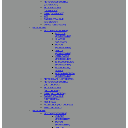
FILTRO DE COMBUSTIBLE
(GENERADOR)
FILTRO DE ACEITE
(GENERADOR)
BUJIA (GENERADOR)
AVR
TAPA DE ARRANQUE
(GENERADOR)
OTROS (GENERADOR)
MOTOBOMBA
MOTOR (MOTOBOMBA)
INYECTOR
(MOTOBOMBA)
CHAPA DE
CONTACTO
PISTON
(MOTOBOMBA)
ANILLO
(MOTOBOMBA)
CARBURADOR
(MOTOBOMBA)
EMPAQUETADURAS
(MOTOBOMBA)
INTERRUPTOR /
SENSOR
BOMBA INYECTORA
(MOTOBOMBA)
FILTRO DE AIRE (MOTOBOMBA)
FILTRO DE COMBUSTIBLE
(MOTOBOMBA)
FILTRO DE ACEITE
(MOTOBOMBA)
BUJIA (MOTOBOMBA)
TAPA DE ARRANQUE
(MOTOBOMBA)
TERMINALES
ACCESORIOS (MOTOBOMBA)
SELLO MECANICO
MOTOSIERRA
MOTOR (MOTOSIERRA)
CILINDRO
(MOTOSIERRA)
PISTON
(MOTOSIERRA)
ANILLOS