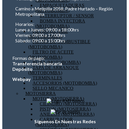
(MOTOBOMBA)
EMPAQUETADURAS
Camino a Melipilla 2058, Padre Hurtado – Región
(MOTOBOMBA)
Metropolitana
INTERRUPTOR / SENSOR
BOMBA INYECTORA
Horarios:
(MOTOBOMBA)
Lunes a Jueves: 09:00 a 18:00hrs
FILTRO DE AIRE
Viernes: 09:00 a 17:00hrs
(MOTOBOMBA)
Sábado: 09:00 a 15:00hrs
FILTRO DE COMBUSTIBLE
(MOTOBOMBA)
FILTRO DE ACEITE
(MOTOBOMBA)
Formas de pago:
BUJIA (MOTOBOMBA)
Transferencia bancaria
TAPA DE ARRANQUE
Depósito
(MOTOBOMBA)
TERMINALES
Webpay
ACCESORIOS (MOTOBOMBA)
SELLO MECANICO
MOTOSIERRA
MOTOR (MOTOSIERRA)
CILINDRO (MOTOSIERRA)
PISTON (MOTOSIERRA)
ANILLOS (MOTOSIERRA)
CARBURADOR
Síguenos En Nuestras Redes
(MOTOSIERRA)