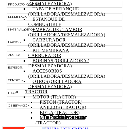
DESMALEZADORA)
PRODUCTO: ORIGINAL
TAPA DE ARRANQUE
(ORILLADORA/DESMALEZADORA)
REEMPLAZA: –
ESTANQUE DE
COMBUSTIBLE
EMBRAGUE / TAMBOR
MATERIAL: OTROS
(ORILLADORA/DESMALEZADORA)
CARBURADOR
LARGO: –
(ORILLADORA/DESMALEZADORA)
KIT MEMBRANA
CARBURADOR
ANCHO: –
BOBINAS (ORILLADORA /
DESMALEZADORA)
ESPESOR: –
ACCESORIOS
(ORILLADORA/DESMALEZADORA)
CENTRO: –
OTROS (ORILLADORA
DESMALEZADORA)
TRACTOR
HILO: –
MOTOR (TRACTOR)
PISTON (TRACTOR)
OBSERVACIÓN: –
ANILLOS (TRACTOR)
BIELA (TRACTOR)
Te Podría Interesar
MOTOR DE PARTIDA
(TRACTOR)
EJE DE LEVAS (TRACTOR)