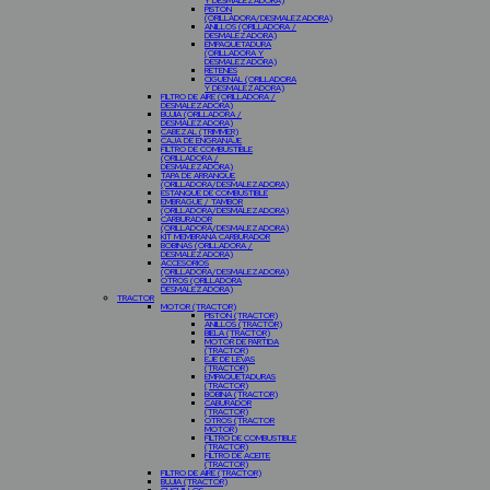
Y DESMALEZADORA)
PISTON
(ORILLADORA/DESMALEZADORA)
ANILLOS (ORILLADORA /
DESMALEZADORA)
EMPAQUETADURA
(ORILLADORA Y
DESMALEZADORA)
RETENES
CIGÜEÑAL (ORILLADORA
Y DESMALEZADORA)
FILTRO DE AIRE (ORILLADORA /
DESMALEZADORA)
BUJIA (ORILLADORA /
DESMALEZADORA)
CABEZAL (TRIMMER)
CAJA DE ENGRANAJE
FILTRO DE COMBUSTIBLE
(ORILLADORA /
DESMALEZADORA)
TAPA DE ARRANQUE
(ORILLADORA/DESMALEZADORA)
ESTANQUE DE COMBUSTIBLE
EMBRAGUE / TAMBOR
(ORILLADORA/DESMALEZADORA)
CARBURADOR
(ORILLADORA/DESMALEZADORA)
KIT MEMBRANA CARBURADOR
BOBINAS (ORILLADORA /
DESMALEZADORA)
ACCESORIOS
(ORILLADORA/DESMALEZADORA)
OTROS (ORILLADORA
DESMALEZADORA)
TRACTOR
MOTOR (TRACTOR)
PISTON (TRACTOR)
ANILLOS (TRACTOR)
BIELA (TRACTOR)
MOTOR DE PARTIDA
(TRACTOR)
EJE DE LEVAS
(TRACTOR)
EMPAQUETADURAS
(TRACTOR)
BOBINA (TRACTOR)
CABURADOR
(TRACTOR)
OTROS (TRACTOR
MOTOR)
FILTRO DE COMBUSTIBLE
(TRACTOR)
FILTRO DE ACEITE
(TRACTOR)
FILTRO DE AIRE (TRACTOR)
BUJIA (TRACTOR)