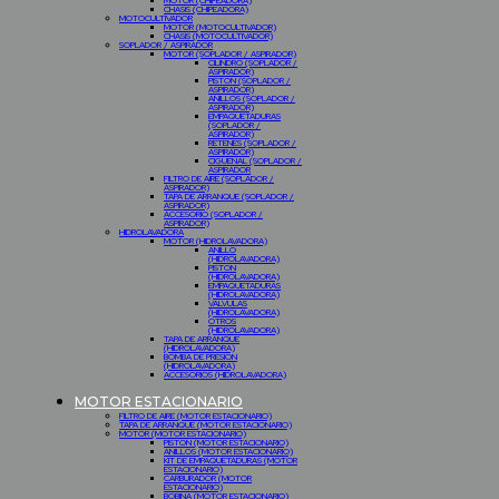
MOTOR (CHIPEADORA)
CHASIS (CHIPEADORA)
MOTOCULTIVADOR
MOTOR (MOTOCULTIVADOR)
CHASIS (MOTOCULTIVADOR)
SOPLADOR / ASPIRADOR
MOTOR (SOPLADOR / ASPIRADOR)
CILINDRO (SOPLADOR /
ASPIRADOR)
PISTON (SOPLADOR /
ASPIRADOR)
ANILLOS (SOPLADOR /
ASPIRADOR)
EMPAQUETADURAS
(SOPLADOR /
ASPIRADOR)
RETENES (SOPLADOR /
ASPIRADOR)
CIGUEÑAL (SOPLADOR /
ASPIRADOR
FILTRO DE AIRE (SOPLADOR /
ASPIRADOR)
TAPA DE ARRANQUE (SOPLADOR /
ASPIRADOR)
ACCESORIO (SOPLADOR /
ASPIRADOR)
HIDROLAVADORA
MOTOR (HIDROLAVADORA)
ANILLO
(HIDROLAVADORA)
PISTON
(HIDROLAVADORA)
EMPAQUETADURAS
(HIDROLAVADORA)
VALVULAS
(HIDROLAVADORA)
OTROS
(HIDROLAVADORA)
TAPA DE ARRANQUE
(HIDROLAVADORA)
BOMBA DE PRESION
(HIDROLAVADORA)
ACCESORIOS (HIDROLAVADORA)
MOTOR ESTACIONARIO
FILTRO DE AIRE (MOTOR ESTACIONARIO)
TAPA DE ARRANQUE (MOTOR ESTACIONARIO)
MOTOR (MOTOR ESTACIONARIO)
PISTON (MOTOR ESTACIONARIO)
ANILLOS (MOTOR ESTACIONARIO)
KIT DE EMPAQUETADURAS (MOTOR
ESTACIONARIO)
CARBURADOR (MOTOR
ESTACIONARIO)
BOBINA (MOTOR ESTACIONARIO)