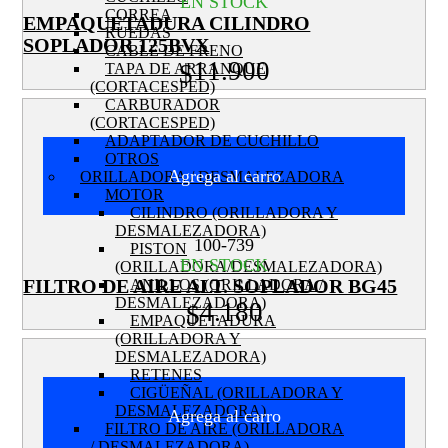
EN STOCK
CORREA
EMPAQUETADURA CILINDRO
RUEDAS
SOPLADOR 125BVX
CABLE DE FRENO
11.900
$
TAPA DE ARRANQUE
(CORTACESPED)
CARBURADOR
(CORTACESPED)
ADAPTADOR DE CUCHILLO
OTROS
Agrega al carro
ORILLADORA / DESMALEZADORA
MOTOR
CILINDRO (ORILLADORA Y
DESMALEZADORA)
100-739
PISTON
EN STOCK
(ORILLADORA/DESMALEZADORA)
FILTRO DE AIRE ALT. SOPLADOR BG45
ANILLOS (ORILLADORA /
DESMALEZADORA)
4.180
$
EMPAQUETADURA
(ORILLADORA Y
DESMALEZADORA)
RETENES
CIGÜEÑAL (ORILLADORA Y
DESMALEZADORA)
Agrega al carro
FILTRO DE AIRE (ORILLADORA
/ DESMALEZADORA)