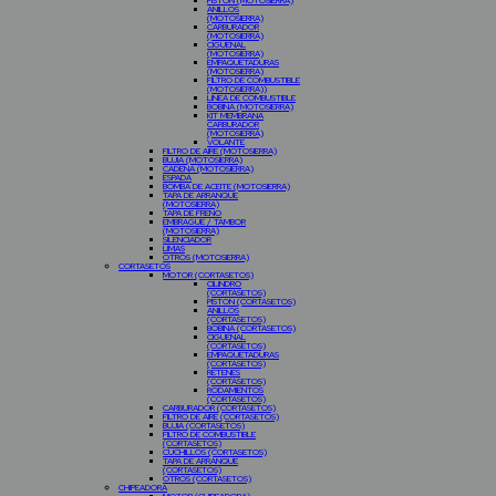
PISTON (MOTOSIERRA)
ANILLOS
(MOTOSIERRA)
CARBURADOR
(MOTOSIERRA)
CIGÜEÑAL
(MOTOSIERRA)
EMPAQUETADURAS
(MOTOSIERRA)
FILTRO DE COMBUSTIBLE
(MOTOSIERRA))
LINEA DE COMBUSTIBLE
BOBINA (MOTOSIERRA)
KIT MEMBRANA
CARBURADOR
(MOTOSIERRA)
VOLANTE
FILTRO DE AIRE (MOTOSIERRA)
BUJIA (MOTOSIERRA)
CADENA (MOTOSIERRA)
ESPADA
BOMBA DE ACEITE (MOTOSIERRA)
TAPA DE ARRANQUE
(MOTOSIERRA)
TAPA DE FRENO
EMBRAGUE / TAMBOR
(MOTOSIERRA)
SILENCIADOR
LIMAS
OTROS (MOTOSIERRA)
CORTASETOS
MOTOR (CORTASETOS)
CILINDRO
(CORTASETOS)
PISTON (CORTASETOS)
ANILLOS
(CORTASETOS)
BOBINA (CORTASETOS)
CIGUEÑAL
(CORTASETOS)
EMPAQUETADURAS
(CORTASETOS)
RETENES
(CORTASETOS)
RODAMIENTOS
(CORTASETOS)
CARBURADOR (CORTASETOS)
FILTRO DE AIRE (CORTASETOS)
BUJIA (CORTASETOS)
FILTRO DE COMBUSTIBLE
(CORTASETOS)
CUCHILLOS (CORTASETOS)
TAPA DE ARRANQUE
(CORTASETOS)
OTROS (CORTASETOS)
CHIPEADORA