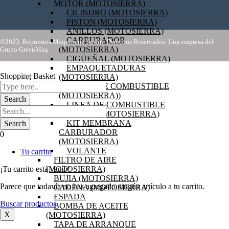
MOTOR (MOTOSIERRA)
CILINDRO (MOTOSIERRA)
PISTON (MOTOSIERRA)
ANILLOS (MOTOSIERRA)
CARBURADOR
©2023. Repuestos Maquinaria Jardín. Derechos Reservados. Una empresa del
(MOTOSIERRA)
Grupo GreenMaq
CIGÜEÑAL (MOTOSIERRA)
EMPAQUETADURAS
Shopping Basket
(MOTOSIERRA)
FILTRO DE COMBUSTIBLE
(MOTOSIERRA))
LINEA DE COMBUSTIBLE
BOBINA (MOTOSIERRA)
KIT MEMBRANA
CARBURADOR
0
(MOTOSIERRA)
VOLANTE
Tu carrito
FILTRO DE AIRE
(MOTOSIERRA)
¡Tu carrito está vacío!
BUJIA (MOTOSIERRA)
Parece que todavía no has agregado ningún artículo a tu carrito.
CADENA (MOTOSIERRA)
ESPADA
Buscar productos
BOMBA DE ACEITE
X
(MOTOSIERRA)
TAPA DE ARRANQUE