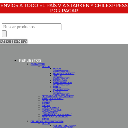
ENVÍOS A TODO EL PAÍS VÍA STARKEN Y CHILEXPRESS
POR PAGAR
Búsqueda
de
productos
MI CUENTA
REPUESTOS
CORTACESPED
MOTOR
PISTON
(CORTACESPED)
BIELA (CORTACESPED)
ANILLOS
(CORTACESPED)
EJE DE LEVAS
EMPAQUETADURAS
(CORTACESPED)
BOBINA
(CORTACESPED)
OTROS
(CORTACESPED)
FILTROS DE AIRE (CORTACESPED)
BUJIA (CORTACESPED)
CUCHILLO
CORREA
RUEDAS
CABLE DE FRENO
TAPA DE ARRANQUE
(CORTACESPED)
CARBURADOR (CORTACESPED)
ADAPTADOR DE CUCHILLO
OTROS
ORILLADORA / DESMALEZADORA
MOTOR
CILINDRO (ORILLADORA