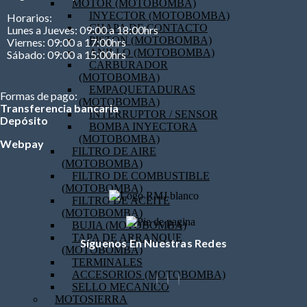
MOTOR (MOTOBOMBA)
INYECTOR (MOTOBOMBA)
Horarios:
CHAPA DE CONTACTO
Lunes a Jueves: 09:00 a 18:00hrs
PISTON (MOTOBOMBA)
Viernes: 09:00 a 17:00hrs
ANILLO (MOTOBOMBA)
Sábado: 09:00 a 15:00hrs
CARBURADOR
(MOTOBOMBA)
EMPAQUETADURAS
Formas de pago:
(MOTOBOMBA)
Transferencia bancaria
INTERRUPTOR / SENSOR
Depósito
BOMBA INYECTORA
(MOTOBOMBA)
Webpay
FILTRO DE AIRE
(MOTOBOMBA)
FILTRO DE COMBUSTIBLE
(MOTOBOMBA)
FILTRO DE ACEITE
(MOTOBOMBA)
BUJIA (MOTOBOMBA)
TAPA DE ARRANQUE
Síguenos En Nuestras Redes
(MOTOBOMBA)
TERMINALES
ACCESORIOS (MOTOBOMBA)
SELLO MECANICO
MOTOSIERRA