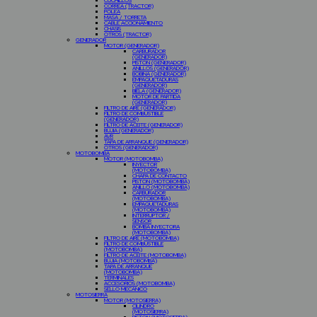
CUCHILLOS
CORREA (TRACTOR)
POLEA
MASA / TORRETA
CABLE ACCIONAMIENTO
CHASIS
OTROS (TRACTOR)
GENERADOR
MOTOR (GENERADOR)
CARBURADOR
(GENERADOR)
PISTON (GENERADOR)
ANILLOS (GENERADOR)
BOBINA (GENERADOR)
EMPAQUETADURAS
(GENERADOR)
BIELA (GENERADOR)
MOTOR DE PARTIDA
(GENERADOR)
FILTRO DE AIRE (GENERADOR)
FILTRO DE COMBUSTIBLE
(GENERADOR)
FILTRO DE ACEITE (GENERADOR)
BUJIA (GENERADOR)
AVR
TAPA DE ARRANQUE (GENERADOR)
OTROS (GENERADOR)
MOTOBOMBA
MOTOR (MOTOBOMBA)
INYECTOR
(MOTOBOMBA)
CHAPA DE CONTACTO
PISTON (MOTOBOMBA)
ANILLO (MOTOBOMBA)
CARBURADOR
(MOTOBOMBA)
EMPAQUETADURAS
(MOTOBOMBA)
INTERRUPTOR /
SENSOR
BOMBA INYECTORA
(MOTOBOMBA)
FILTRO DE AIRE (MOTOBOMBA)
FILTRO DE COMBUSTIBLE
(MOTOBOMBA)
FILTRO DE ACEITE (MOTOBOMBA)
BUJIA (MOTOBOMBA)
TAPA DE ARRANQUE
(MOTOBOMBA)
TERMINALES
ACCESORIOS (MOTOBOMBA)
SELLO MECANICO
MOTOSIERRA
MOTOR (MOTOSIERRA)
CILINDRO
(MOTOSIERRA)