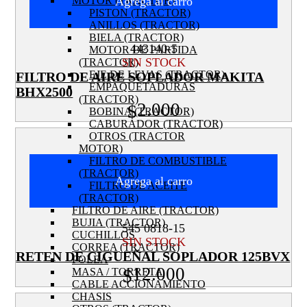
Agrega al carro
MOTOR (TRACTOR)
PISTON (TRACTOR)
ANILLOS (TRACTOR)
BIELA (TRACTOR)
443140-5
MOTOR DE PARTIDA
SIN STOCK
(TRACTOR)
EJE DE LEVAS (TRACTOR)
FILTRO DE AIRE SOPLADOR MAKITA
EMPAQUETADURAS
BHX2500
(TRACTOR)
2.000
$
BOBINA (TRACTOR)
CABURADOR (TRACTOR)
OTROS (TRACTOR
MOTOR)
FILTRO DE COMBUSTIBLE
(TRACTOR)
Agrega al carro
FILTRO DE ACEITE
(TRACTOR)
FILTRO DE AIRE (TRACTOR)
BUJIA (TRACTOR)
545 0818-15
CUCHILLOS
SIN STOCK
CORREA (TRACTOR)
RETEN DE CIGUEÑAL SOPLADOR 125BVX
POLEA
12.000
$
MASA / TORRETA
CABLE ACCIONAMIENTO
CHASIS