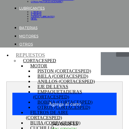
OTROS (MOTOR ESTACIONARIO)
LUBRICANTES
2 TIEMPOS
4 TIEMPOS
CADENA (LUBRICANTES)
DIESEL
BATERIAS
MOTORES
OTROS
REPUESTOS
CORTACESPED
MOTOR
PISTON (CORTACESPED)
BIELA (CORTACESPED)
ANILLOS (CORTACESPED)
EJE DE LEVAS
EMPAQUETADURAS
(CORTACESPED)
BOBINA (CORTACESPED)
Agrega al carro
OTROS (CORTACESPED)
FILTROS DE AIRE
(CORTACESPED)
BUJIA (CORTACESPED)
545 0818-13
CUCHILLO