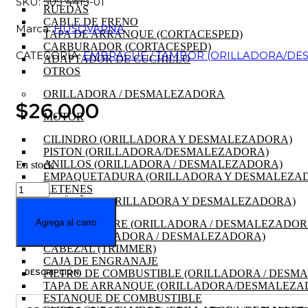
SKU: 505 4415-01
RUEDAS
CABLE DE FRENO
Marca:
HUSQVARNA
TAPA DE ARRANQUE (CORTACESPED)
CARBURADOR (CORTACESPED)
CATEGORÍA:
EMBRAGUE / TAMBOR (ORILLADORA/DE
ADAPTADOR DE CUCHILLO
OTROS
ORILLADORA / DESMALEZADORA
$
26.000
MOTOR
CILINDRO (ORILLADORA Y DESMALEZADORA)
PISTON (ORILLADORA/DESMALEZADORA)
ANILLOS (ORILLADORA / DESMALEZADORA)
En stock
EMPAQUETADURA (ORILLADORA Y DESMALEZA
TAMBOR
RETENES
DE
CIGÜEÑAL (ORILLADORA Y DESMALEZADORA)
EMBRAGUE
Agrega al carro
FILTRO DE AIRE (ORILLADORA / DESMALEZADOR
MOTOSIERRA
BUJIA (ORILLADORA / DESMALEZADORA)
325"
CABEZAL (TRIMMER)
7
CAJA DE ENGRANAJE
DIENTES
FILTRO DE COMBUSTIBLE (ORILLADORA / DESM
DESCRIPCIÓN
440E
TAPA DE ARRANQUE (ORILLADORA/DESMALEZA
cantidad
ESTANQUE DE COMBUSTIBLE