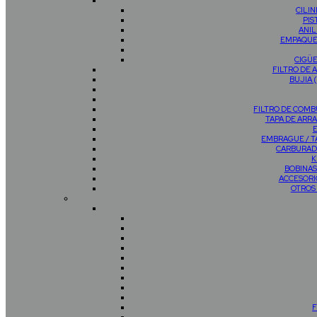
CILI
PIS
ANIL
EMPAQUE
CIGÜ
FILTRO DE 
BUJIA 
FILTRO DE COMB
TAPA DE AR
EMBRAGUE / 
CARBURAD
K
BOBINAS
ACCESORI
OTROS
F