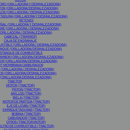
MOTOR
NDRO (ORILLADORA Y DESMALEZADORA)
TON (ORILLADORA/DESMALEZADORA)
LOS (ORILLADORA / DESMALEZADORA)
TADURA (ORILLADORA Y DESMALEZADORA)
RETENES
EÑAL (ORILLADORA Y DESMALEZADORA)
AIRE (ORILLADORA / DESMALEZADORA)
(ORILLADORA / DESMALEZADORA)
CABEZAL (TRIMMER)
CAJA DE ENGRANAJE
USTIBLE (ORILLADORA / DESMALEZADORA)
RANQUE (ORILLADORA/DESMALEZADORA)
ESTANQUE DE COMBUSTIBLE
TAMBOR (ORILLADORA/DESMALEZADORA)
OR (ORILLADORA/DESMALEZADORA)
IT MEMBRANA CARBURADOR
 (ORILLADORA / DESMALEZADORA)
OS (ORILLADORA/DESMALEZADORA)
 (ORILLADORA DESMALEZADORA)
TRACTOR
MOTOR (TRACTOR)
PISTON (TRACTOR)
ANILLOS (TRACTOR)
BIELA (TRACTOR)
MOTOR DE PARTIDA (TRACTOR)
EJE DE LEVAS (TRACTOR)
EMPAQUETADURAS (TRACTOR)
BOBINA (TRACTOR)
CABURADOR (TRACTOR)
OTROS (TRACTOR MOTOR)
ILTRO DE COMBUSTIBLE (TRACTOR)