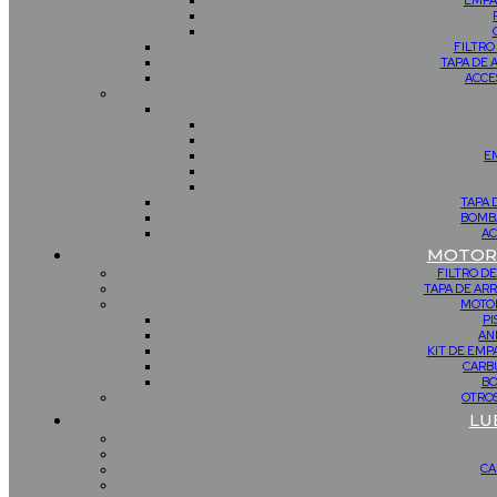
EMPA
FILTRO
TAPA DE 
ACCE
E
TAPA 
BOMBA
AC
MOTOR 
FILTRO DE
TAPA DE AR
MOTOR
PI
AN
KIT DE EM
CARB
BO
OTROS
LU
CA