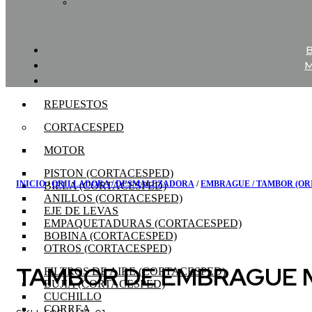
REPUESTOS
CORTACESPED
MOTOR
PISTON (CORTACESPED)
INICIO
/
ORILLADORA / DESMALEZADORA
/
EMBRAGUE / TAMBOR (O
BIELA (CORTACESPED)
ANILLOS (CORTACESPED)
EJE DE LEVAS
EMPAQUETADURAS (CORTACESPED)
BOBINA (CORTACESPED)
OTROS (CORTACESPED)
TAMBOR DE EMBRAGUE M
FILTROS DE AIRE (CORTACESPED)
BUJIA (CORTACESPED)
CUCHILLO
CORREA