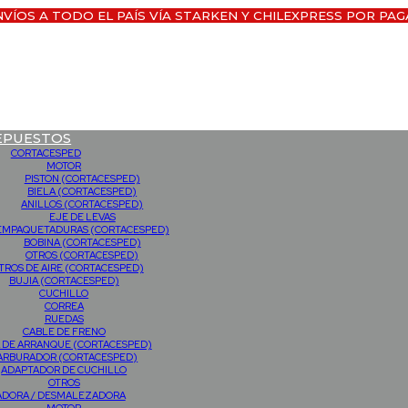
NVÍOS A TODO EL PAÍS VÍA STARKEN Y CHILEXPRESS POR PAG
EPUESTOS
CORTACESPED
MOTOR
PISTON (CORTACESPED)
BIELA (CORTACESPED)
ANILLOS (CORTACESPED)
EJE DE LEVAS
EMPAQUETADURAS (CORTACESPED)
BOBINA (CORTACESPED)
OTROS (CORTACESPED)
LTROS DE AIRE (CORTACESPED)
BUJIA (CORTACESPED)
CUCHILLO
CORREA
RUEDAS
CABLE DE FRENO
 DE ARRANQUE (CORTACESPED)
ARBURADOR (CORTACESPED)
ADAPTADOR DE CUCHILLO
OTROS
ADORA / DESMALEZADORA