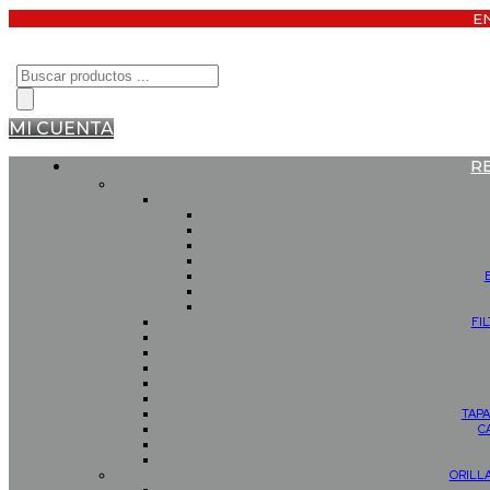
E
Búsqueda
de
productos
MI CUENTA
R
FI
TAPA
C
ORILL