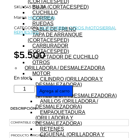
(CORTACESPED)
SKU: 545 1518-01
BUJIA (CORTACESPED)
CUCHILLO
Marca:
HUSQVARNA
CORREA
RUEDAS
CATEGORÍA:
MOTOSIERRA
,
OTROS (MOTOSIERRA)
,
CABLE DE FRENO
REPUESTOS
TAPA DE ARRANQUE
(CORTACESPED)
CARBURADOR
(CORTACESPED)
$
5.500
ADAPTADOR DE CUCHILLO
OTROS
ORILLADORA / DESMALEZADORA
MOTOR
En stock
CILINDRO (ORILLADORA Y
DESMALEZADORA)
SEGURO
PISTON
Agrega al carro
FILTRO
(ORILLADORA/DESMALEZADORA)
MOTOSIERRA
ANILLOS (ORILLADORA /
235
DESMALEZADORA)
DESCRIPCIÓN
cantidad
EMPAQUETADURA
(ORILLADORA Y
COMPATIBLE CON: –
DESMALEZADORA)
RETENES
CIGÜEÑAL (ORILLADORA Y
PRODUCTO: ORIGINAL