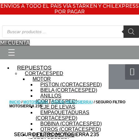
ENVÍOS A TODO EL PAÍS VÍA STARKEN Y CHILEXPRESS
POR PAGAR
Búsqueda
de
productos
MI CUENTA
REPUESTOS
CORTACESPED
MOTOR
PISTON (CORTACESPED)
BIELA (CORTACESPED)
ANILLOS
(CORTACESPED)
INICIO
/
MOTOSIERRA
/
OTROS (MOTOSIERRA)
/ SEGURO FILTRO
MOTOSIERRA 235
EJE DE LEVAS
EMPAQUETADURAS
(CORTACESPED)
BOBINA (CORTACESPED)
OTROS (CORTACESPED)
SEGURO FILTRO MOTOSIERRA 235
FILTROS DE AIRE