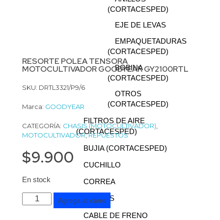
(CORTACESPED)
EJE DE LEVAS
EMPAQUETADURAS
(CORTACESPED)
RESORTE POLEA TENSORA
BOBINA
MOTOCULTIVADOR GOODYEAR GY2100RTL
(CORTACESPED)
SKU: DRTL3321/P9/6
OTROS
(CORTACESPED)
Marca:
GOODYEAR
FILTROS DE AIRE
CATEGORÍA:
CHASIS (MOTOCULTIVADOR)
,
(CORTACESPED)
MOTOCULTIVADOR
,
REPUESTOS
BUJIA (CORTACESPED)
$
9.900
CUCHILLO
En stock
CORREA
RUEDAS
Agrega al carro
CABLE DE FRENO