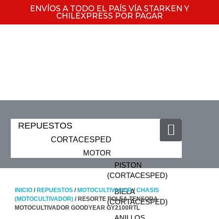
ENVÍOS A TODO EL PAÍS VÍA STARKEN Y
CHILEXPRESS POR PAGAR
REPUESTOS
CORTACESPED
MOTOR
PISTON
(CORTACESPED)
INICIO
/
REPUESTOS
/
MOTOCULTIVADOR
/
CHASIS
BIELA
(MOTOCULTIVADOR)
/ RESORTE POLEA TENSORA
(CORTACESPED)
MOTOCULTIVADOR GOODYEAR GY2100RTL
ANILLOS