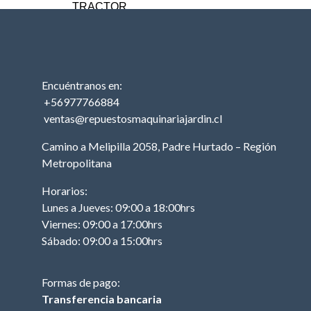
TRACTOR
MOTOR (TRACTOR)
PISTON (TRACTOR)
ANILLOS (TRACTOR)
Encuéntranos en:
BIELA (TRACTOR)
+56977766884
MOTOR DE PARTIDA
ventas@repuestosmaquinariajardin.cl
(TRACTOR)
Camino a Melipilla 2058, Padre Hurtado – Región
EJE DE LEVAS
Metropolitana
(TRACTOR)
EMPAQUETADURAS
Horarios:
(TRACTOR)
Lunes a Jueves: 09:00 a 18:00hrs
Viernes: 09:00 a 17:00hrs
BOBINA (TRACTOR)
Sábado: 09:00 a 15:00hrs
CABURADOR
(TRACTOR)
Formas de pago:
OTROS (TRACTOR
MOTOR)
Transferencia bancaria