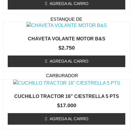
TAPA DE ARRANQUE
AGREGA AL CARRO
(ORILLADORA/DESMALEZADORA)
ESTANQUE DE
COMBUSTIBLE
EMBRAGUE / TAMBOR
CHAVETA VOLANTE MOTOR B&S
(ORILLADORA/DESMALEZADORA)
$
2.750
CARBURADOR
(ORILLADORA/DESMALEZADORA)
AGREGA AL CARRO
KIT MEMBRANA
CARBURADOR
BOBINAS (ORILLADORA /
DESMALEZADORA)
CUCHILLO TRACTOR 16" C/ESTRELLA 5 PTS
ACCESORIOS
$
17.000
(ORILLADORA/DESMALEZADORA)
AGREGA AL CARRO
OTROS (ORILLADORA
DESMALEZADORA)