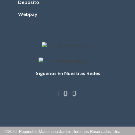
Depósito
FILTRO DE
COMBUSTIBLE
Webpay
(TRACTOR)
FILTRO DE ACEITE
(TRACTOR)
FILTRO DE AIRE
(TRACTOR)
BUJIA (TRACTOR)
CUCHILLOS
Síguenos En Nuestras Redes
CORREA (TRACTOR)
POLEA
MASA / TORRETA
CABLE ACCIONAMIENTO
CHASIS
OTROS (TRACTOR)
©2023. Repuestos Maquinaria Jardín. Derechos Reservados. Una