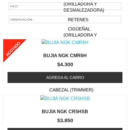
(ORILLADORA Y
HILO: –
DESMALEZADORA)
RETENES
OBSERVACIÓN: –
CIGÜEÑAL
Te Podría Interesar
(ORILLADORA Y
DESMALEZADORA)
AGOTADO
FILTRO DE AIRE
BUJIA NGK CMR6H
(ORILLADORA /
DESMALEZADORA)
$
4.300
BUJIA (ORILLADORA /
AGREGA AL CARRO
DESMALEZADORA)
CABEZAL (TRIMMER)
CAJA DE ENGRANAJE
FILTRO DE COMBUSTIBLE
BUJIA NGK CR5HSB
(ORILLADORA /
$
3.850
DESMALEZADORA)