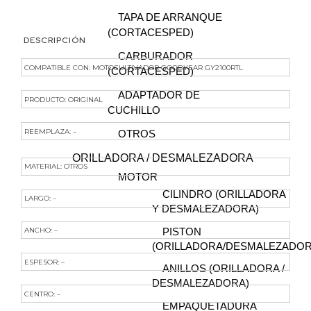
TAPA DE ARRANQUE
(CORTACESPED)
DESCRIPCIÓN
CARBURADOR
COMPATIBLE CON: MOTOCULTIVADOR GOODYEAR GY2100RTL
(CORTACESPED)
ADAPTADOR DE
PRODUCTO: ORIGINAL
CUCHILLO
REEMPLAZA: –
OTROS
ORILLADORA / DESMALEZADORA
MATERIAL: OTROS
MOTOR
CILINDRO (ORILLADORA
LARGO: –
Y DESMALEZADORA)
ANCHO: –
PISTON
(ORILLADORA/DESMALEZADOR
ESPESOR: –
ANILLOS (ORILLADORA /
DESMALEZADORA)
CENTRO: –
EMPAQUETADURA