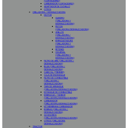
(CORTACESPED)
CARBURADOR (CORTACESPED)
ADAPTADOR DE CUCHILLO
OTROS
ORILLADORA / DESMALEZADORA
MOTOR
CILINDRO
(ORILLADORA Y
DESMALEZADORA)
PISTON
(ORILLADORA/DESMALEZADORA)
ANILLOS
(ORILLADORA /
DESMALEZADORA)
EMPAQUETADURA
(ORILLADORA Y
DESMALEZADORA)
RETENES
CIGÜEÑAL
(ORILLADORA Y
DESMALEZADORA)
FILTRO DE AIRE (ORILLADORA /
DESMALEZADORA)
BUJIA (ORILLADORA /
DESMALEZADORA)
CABEZAL (TRIMMER)
CAJA DE ENGRANAJE
FILTRO DE COMBUSTIBLE
(ORILLADORA /
DESMALEZADORA)
TAPA DE ARRANQUE
(ORILLADORA/DESMALEZADORA)
ESTANQUE DE COMBUSTIBLE
EMBRAGUE / TAMBOR
(ORILLADORA/DESMALEZADORA)
CARBURADOR
(ORILLADORA/DESMALEZADORA)
KIT MEMBRANA CARBURADOR
BOBINAS (ORILLADORA /
DESMALEZADORA)
ACCESORIOS
(ORILLADORA/DESMALEZADORA)
OTROS (ORILLADORA
DESMALEZADORA)
TRACTOR