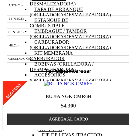
DESMALEZADORA)
ANCHO: –
TAPA DE ARRANQUE
(ORILLADORA/DESMALEZADORA)
ESPESOR: –
ESTANQUE DE
COMBUSTIBLE
EMBRAGUE / TAMBOR
CENTRO: –
(ORILLADORA/DESMALEZADORA)
CARBURADOR
HILO: –
(ORILLADORA/DESMALEZADORA)
KIT MEMBRANA
CARBURADOR
OBSERVACIÓN: –
BOBINAS (ORILLADORA /
DESMALEZADORA)
Te Podría Interesar
ACCESORIOS
(ORILLADORA/DESMALEZADORA)
AGOTADO
OTROS (ORILLADORA
DESMALEZADORA)
BUJIA NGK CMR6H
TRACTOR
MOTOR (TRACTOR)
$
4.300
PISTON (TRACTOR)
ANILLOS (TRACTOR)
BIELA (TRACTOR)
AGREGA AL CARRO
MOTOR DE PARTIDA
(TRACTOR)
EJE DE LEVAS (TRACTOR)