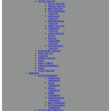
MOTOR (TRACTOR)
PISTON (TRACTOR)
ANILLOS (TRACTOR)
BIELA (TRACTOR)
MOTOR DE PARTIDA
(TRACTOR)
EJE DE LEVAS
(TRACTOR)
EMPAQUETADURAS
(TRACTOR)
BOBINA (TRACTOR)
CABURADOR
(TRACTOR)
OTROS (TRACTOR
MOTOR)
FILTRO DE
COMBUSTIBLE
(TRACTOR)
FILTRO DE ACEITE
(TRACTOR)
FILTRO DE AIRE (TRACTOR)
BUJIA (TRACTOR)
CUCHILLOS
CORREA (TRACTOR)
POLEA
MASA / TORRETA
CABLE ACCIONAMIENTO
CHASIS
OTROS (TRACTOR)
GENERADOR
MOTOR (GENERADOR)
CARBURADOR
(GENERADOR)
PISTON
(GENERADOR)
ANILLOS
(GENERADOR)
BOBINA
(GENERADOR)
EMPAQUETADURAS
(GENERADOR)
BIELA (GENERADOR)
MOTOR DE PARTIDA
(GENERADOR)
FILTRO DE AIRE (GENERADOR)