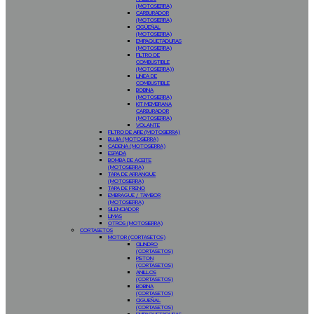
(MOTOSIERRA)
CARBURADOR
(MOTOSIERRA)
CIGÜEÑAL
(MOTOSIERRA)
EMPAQUETADURAS
(MOTOSIERRA)
FILTRO DE
COMBUSTIBLE
(MOTOSIERRA))
LINEA DE
COMBUSTIBLE
BOBINA
(MOTOSIERRA)
KIT MEMBRANA
CARBURADOR
(MOTOSIERRA)
VOLANTE
FILTRO DE AIRE (MOTOSIERRA)
BUJIA (MOTOSIERRA)
CADENA (MOTOSIERRA)
ESPADA
BOMBA DE ACEITE
(MOTOSIERRA)
TAPA DE ARRANQUE
(MOTOSIERRA)
TAPA DE FRENO
EMBRAGUE / TAMBOR
(MOTOSIERRA)
SILENCIADOR
LIMAS
OTROS (MOTOSIERRA)
CORTASETOS
MOTOR (CORTASETOS)
CILINDRO
(CORTASETOS)
PISTON
(CORTASETOS)
ANILLOS
(CORTASETOS)
BOBINA
(CORTASETOS)
CIGUEÑAL
(CORTASETOS)