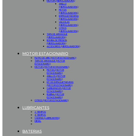
MOTOR (HIDROLAVADORA)
ANILLO
(HIDROLAVADORA)
PISTON
(HIDROLAVADORA)
EMPAQUETADURAS
(HIDROLAVADORA)
VALVULAS
(HIDROLAVADORA)
OTROS
(HIDROLAVADORA)
TAPA DE ARRANQUE
(HIDROLAVADORA)
BOMBA DE PRESION
(HIDROLAVADORA)
ACCESORIOS (HIDROLAVADORA)
MOTOR ESTACIONARIO
FILTRO DE AIRE (MOTOR ESTACIONARIO)
TAPA DE ARRANQUE (MOTOR
ESTACIONARIO)
MOTOR (MOTOR ESTACIONARIO)
PISTON (MOTOR
ESTACIONARIO)
ANILLOS (MOTOR
ESTACIONARIO)
KIT DE EMPAQUETADURAS
(MOTOR ESTACIONARIO)
CARBURADOR (MOTOR
ESTACIONARIO)
BOBINA (MOTOR
ESTACIONARIO)
OTROS (MOTOR ESTACIONARIO)
LUBRICANTES
2 TIEMPOS
4 TIEMPOS
CADENA (LUBRICANTES)
DIESEL
BATERIAS