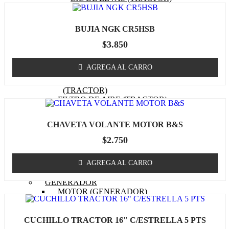
EMPAQUETADURAS
(TRACTOR)
BOBINA (TRACTOR)
BUJIA NGK CR5HSB
CABURADOR (TRACTOR)
$
3.850
OTROS (TRACTOR
MOTOR)
FILTRO DE COMBUSTIBLE
AGREGA AL CARRO
(TRACTOR)
FILTRO DE ACEITE
(TRACTOR)
FILTRO DE AIRE (TRACTOR)
BUJIA (TRACTOR)
CUCHILLOS
CHAVETA VOLANTE MOTOR B&S
CORREA (TRACTOR)
POLEA
$
2.750
MASA / TORRETA
CABLE ACCIONAMIENTO
AGREGA AL CARRO
CHASIS
OTROS (TRACTOR)
GENERADOR
MOTOR (GENERADOR)
CARBURADOR
(GENERADOR)
PISTON (GENERADOR)
CUCHILLO TRACTOR 16" C/ESTRELLA 5 PTS
ANILLOS (GENERADOR)