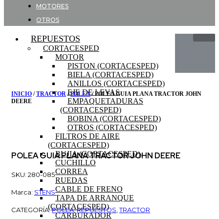
MOTORES
OTROS
REPUESTOS
CORTACESPED
MOTOR
PISTON (CORTACESPED)
BIELA (CORTACESPED)
ANILLOS (CORTACESPED)
EJE DE LEVAS
INICIO
/
TRACTOR
/
POLEA
/ POLEA GUIA PLANA TRACTOR JOHN
EMPAQUETADURAS
DEERE
(CORTACESPED)
BOBINA (CORTACESPED)
OTROS (CORTACESPED)
FILTROS DE AIRE
(CORTACESPED)
BUJIA (CORTACESPED)
POLEA GUIA PLANA TRACTOR JOHN DEERE
CUCHILLO
CORREA
SKU: 280-085
RUEDAS
CABLE DE FRENO
Marca:
STENS
TAPA DE ARRANQUE
(CORTACESPED)
CATEGORÍA:
POLEA
,
REPUESTOS
,
TRACTOR
CARBURADOR