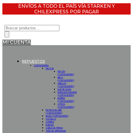
ENVÍOS A TODO EL PAÍS VÍA STARKEN Y
CHILEXPRESS POR PAGAR
Búsqueda
de
productos
MI CUENTA
REPUESTOS
CORTACESPED
MOTOR
PISTON
(CORTACESPED)
BIELA
(CORTACESPED)
ANILLOS
(CORTACESPED)
EJE DE LEVAS
EMPAQUETADURAS
(CORTACESPED)
BOBINA
(CORTACESPED)
OTROS
(CORTACESPED)
FILTROS DE AIRE
(CORTACESPED)
BUJIA (CORTACESPED)
CUCHILLO
CORREA
RUEDAS
CABLE DE FRENO
TAPA DE ARRANQUE