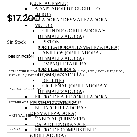
(CORTACESPED)
ADAPTADOR DE CUCHILLO
OTROS
$
17.200
ORILLADORA / DESMALEZADORA
MOTOR
CILINDRO (ORILLADORA Y
DESMALEZADORA)
PISTON
Sin Stock
(ORILLADORA/DESMALEZADORA)
ANILLOS (ORILLADORA /
DESCRIPCIÓN
DESMALEZADORA)
EMPAQUETADURA
(ORILLADORA Y
COMPATIBLE CON: JOHN DEERE E110 / E180 / L110 / L130 / S100 / S110 / S120 /
DESMALEZADORA)
S130 / S140 / S160 / S170 / S220 / S240
RETENES
CIGÜEÑAL (ORILLADORA Y
PRODUCTO: ORIGINAL
DESMALEZADORA)
FILTRO DE AIRE (ORILLADORA
/ DESMALEZADORA)
REEMPLAZA: JOHN DEERE GY20067 / GY22172
BUJIA (ORILLADORA /
DESMALEZADORA)
MATERIAL: METAL
CABEZAL (TRIMMER)
CAJA DE ENGRANAJE
LARGO: –
FILTRO DE COMBUSTIBLE
(ORILLADORA /