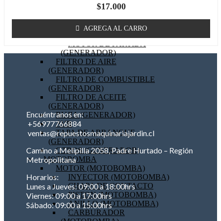
$
17.000
BOBINA (GENERADOR)
EMPAQUETADURAS
(GENERADOR)
AGREGA AL CARRO
BIELA (GENERADOR)
MOTOR DE PARTIDA
(GENERADOR)
FILTRO DE AIRE
(GENERADOR)
FILTRO DE COMBUSTIBLE
(GENERADOR)
FILTRO DE ACEITE
(GENERADOR)
Encuéntranos en:
BUJIA (GENERADOR)
+56977766884
AVR
TAPA DE ARRANQUE
ventas@repuestosmaquinariajardin.cl
(GENERADOR)
Camino a Melipilla 2058, Padre Hurtado – Región
OTROS (GENERADOR)
MOTOBOMBA
Metropolitana
MOTOR (MOTOBOMBA)
Horarios:
INYECTOR (MOTOBOMBA)
CHAPA DE CONTACTO
Lunes a Jueves: 09:00 a 18:00hrs
PISTON (MOTOBOMBA)
Viernes: 09:00 a 17:00hrs
ANILLO (MOTOBOMBA)
Sábado: 09:00 a 15:00hrs
CARBURADOR