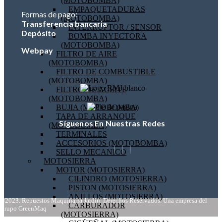
(MOTOBOMBA)
EMPAQUETADURAS
Formas de pago:
(MOTOBOMBA)
Transferencia bancaria
INTERRUPTOR / SENSOR
Depósito
BOMBA INYECTORA
(MOTOBOMBA)
Webpay
FILTRO DE AIRE
(MOTOBOMBA)
FILTRO DE COMBUSTIBLE
(MOTOBOMBA)
FILTRO DE ACEITE
(MOTOBOMBA)
BUJIA (MOTOBOMBA)
TAPA DE ARRANQUE
Síguenos En Nuestras Redes
(MOTOBOMBA)
TERMINALES
ACCESORIOS (MOTOBOMBA)
SELLO MECANICO
MOTOSIERRA
MOTOR (MOTOSIERRA)
CILINDRO (MOTOSIERRA)
PISTON (MOTOSIERRA)
ANILLOS (MOTOSIERRA)
©2023. Repuestos Maquinaria Jardín. Derechos Reservados. Una empresa del
CARBURADOR
Grupo GreenMaq
(MOTOSIERRA)