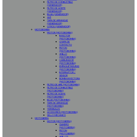
FILTRO DE COMBUSTIBLE
(GENERADOR)
FILTRO DE ACEITE
(GENERADOR)
BUJIA (GENERADOR)
AVR
TAPA DE ARRANQUE
(GENERADOR)
OTROS (GENERADOR)
MOTOBOMBA
MOTOR (MOTOBOMBA)
INYECTOR
(MOTOBOMBA)
CHAPA DE
CONTACTO
PISTON
(MOTOBOMBA)
ANILLO
(MOTOBOMBA)
CARBURADOR
(MOTOBOMBA)
EMPAQUETADURAS
(MOTOBOMBA)
INTERRUPTOR /
SENSOR
BOMBA INYECTORA
(MOTOBOMBA)
FILTRO DE AIRE (MOTOBOMBA)
FILTRO DE COMBUSTIBLE
(MOTOBOMBA)
FILTRO DE ACEITE
(MOTOBOMBA)
BUJIA (MOTOBOMBA)
TAPA DE ARRANQUE
(MOTOBOMBA)
TERMINALES
ACCESORIOS (MOTOBOMBA)
SELLO MECANICO
MOTOSIERRA
MOTOR (MOTOSIERRA)
CILINDRO
(MOTOSIERRA)
PISTON
(MOTOSIERRA)
ANILLOS