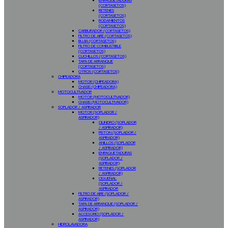
EMPAQUETADURAS
(CORTASETOS)
RETENES
(CORTASETOS)
RODAMIENTOS
(CORTASETOS)
CARBURADOR (CORTASETOS)
FILTRO DE AIRE (CORTASETOS)
BUJIA (CORTASETOS)
FILTRO DE COMBUSTIBLE
(CORTASETOS)
CUCHILLOS (CORTASETOS)
TAPA DE ARRANQUE
(CORTASETOS)
OTROS (CORTASETOS)
CHIPEADORA
MOTOR (CHIPEADORA)
CHASIS (CHIPEADORA)
MOTOCULTIVADOR
MOTOR (MOTOCULTIVADOR)
CHASIS (MOTOCULTIVADOR)
SOPLADOR / ASPIRADOR
MOTOR (SOPLADOR /
ASPIRADOR)
CILINDRO (SOPLADOR
/ ASPIRADOR)
PISTON (SOPLADOR /
ASPIRADOR)
ANILLOS (SOPLADOR
/ ASPIRADOR)
EMPAQUETADURAS
(SOPLADOR /
ASPIRADOR)
RETENES (SOPLADOR
/ ASPIRADOR)
CIGUEÑAL
(SOPLADOR /
ASPIRADOR
FILTRO DE AIRE (SOPLADOR /
ASPIRADOR)
TAPA DE ARRANQUE (SOPLADOR /
ASPIRADOR)
ACCESORIO (SOPLADOR /
ASPIRADOR)
HIDROLAVADORA