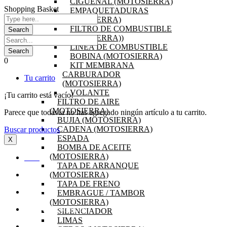
CIGÜEÑAL (MOTOSIERRA)
Shopping Basket
EMPAQUETADURAS
(MOTOSIERRA)
FILTRO DE COMBUSTIBLE
(MOTOSIERRA))
LINEA DE COMBUSTIBLE
BOBINA (MOTOSIERRA)
0
KIT MEMBRANA
CARBURADOR
Tu carrito
(MOTOSIERRA)
VOLANTE
¡Tu carrito está vacío!
FILTRO DE AIRE
(MOTOSIERRA)
Parece que todavía no has agregado ningún artículo a tu carrito.
BUJIA (MOTOSIERRA)
CADENA (MOTOSIERRA)
Buscar productos
ESPADA
X
BOMBA DE ACEITE
(MOTOSIERRA)
INICIO
TAPA DE ARRANQUE
(MOTOSIERRA)
OFERTAS
TAPA DE FRENO
EMBRAGUE / TAMBOR
PRODUCTOS
(MOTOSIERRA)
SILENCIADOR
PREGUNTAS FRECUENTES
LIMAS