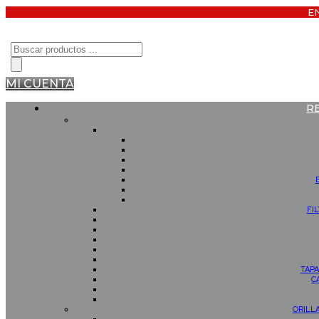
E
Búsqueda
de
productos
MI CUENTA
R
FI
TAPA
C
ORILL