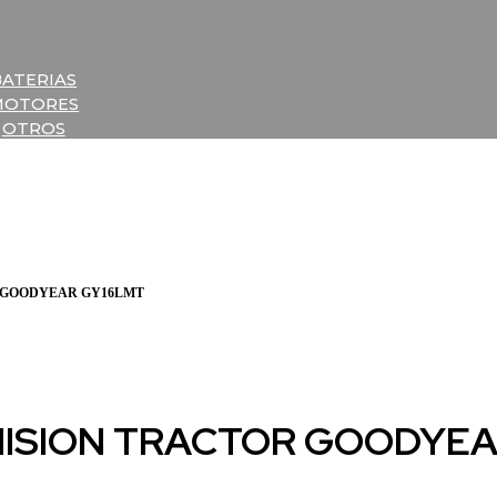
BATERIAS
MOTORES
OTROS
R GOODYEAR GY16LMT
ISION TRACTOR GOODYEA