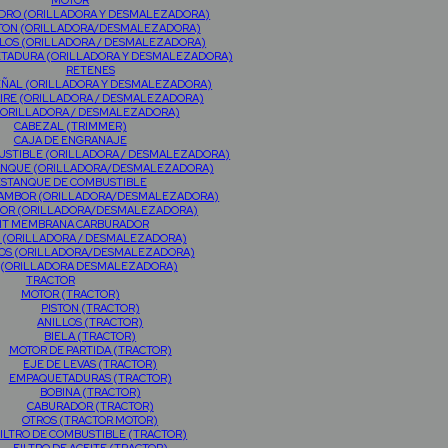
MOTOR
NDRO (ORILLADORA Y DESMALEZADORA)
TON (ORILLADORA/DESMALEZADORA)
LOS (ORILLADORA / DESMALEZADORA)
TADURA (ORILLADORA Y DESMALEZADORA)
RETENES
EÑAL (ORILLADORA Y DESMALEZADORA)
AIRE (ORILLADORA / DESMALEZADORA)
(ORILLADORA / DESMALEZADORA)
CABEZAL (TRIMMER)
CAJA DE ENGRANAJE
USTIBLE (ORILLADORA / DESMALEZADORA)
RANQUE (ORILLADORA/DESMALEZADORA)
ESTANQUE DE COMBUSTIBLE
TAMBOR (ORILLADORA/DESMALEZADORA)
OR (ORILLADORA/DESMALEZADORA)
IT MEMBRANA CARBURADOR
 (ORILLADORA / DESMALEZADORA)
OS (ORILLADORA/DESMALEZADORA)
 (ORILLADORA DESMALEZADORA)
TRACTOR
MOTOR (TRACTOR)
PISTON (TRACTOR)
ANILLOS (TRACTOR)
BIELA (TRACTOR)
MOTOR DE PARTIDA (TRACTOR)
EJE DE LEVAS (TRACTOR)
EMPAQUETADURAS (TRACTOR)
BOBINA (TRACTOR)
CABURADOR (TRACTOR)
OTROS (TRACTOR MOTOR)
ILTRO DE COMBUSTIBLE (TRACTOR)