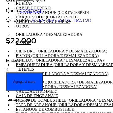
SKU: GY16LMT/P8/10
RUEDAS
CABLE DE FRENO
Marca:
GOODYEAR
TAPA DE ARRANQUE (CORTACESPED)
CARBURADOR (CORTACESPED)
CATEGORÍA:
POLEA
,
REPUESTOS
,
TRACTOR
ADAPTADOR DE CUCHILLO
OTROS
ORILLADORA / DESMALEZADORA
$
22.000
MOTOR
CILINDRO (ORILLADORA Y DESMALEZADORA)
PISTON (ORILLADORA/DESMALEZADORA)
ANILLOS (ORILLADORA / DESMALEZADORA)
En stock
EMPAQUETADURA (ORILLADORA Y DESMALEZA
POLEA
RETENES
CAJA
CIGÜEÑAL (ORILLADORA Y DESMALEZADORA)
DE
Agrega al carro
FILTRO DE AIRE (ORILLADORA / DESMALEZADOR
TRANSMISION
BUJIA (ORILLADORA / DESMALEZADORA)
TRACTOR
CABEZAL (TRIMMER)
GOODYEAR
CAJA DE ENGRANAJE
GY16LMT
FILTRO DE COMBUSTIBLE (ORILLADORA / DESM
DESCRIPCIÓN
cantidad
TAPA DE ARRANQUE (ORILLADORA/DESMALEZA
ESTANQUE DE COMBUSTIBLE