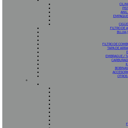
CILI
PIS
ANIL
EMPAQUE
CIGÜ
FILTRO DE 
BUJIA 
FILTRO DE COMB
TAPA DE AR
EMBRAGUE / 
CARBURAD
K
BOBINAS
ACCESORI
OTROS
F