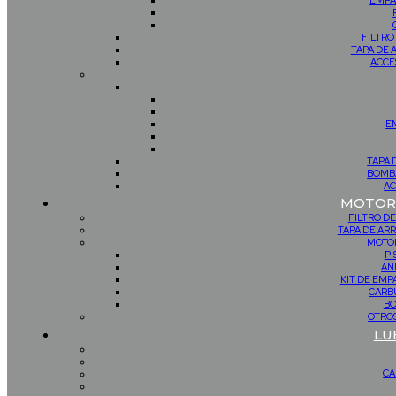
EMPA
FILTRO
TAPA DE 
ACCE
E
TAPA 
BOMBA
AC
MOTOR 
FILTRO DE
TAPA DE AR
MOTOR
PI
AN
KIT DE EM
CARB
BO
OTROS
LU
CA