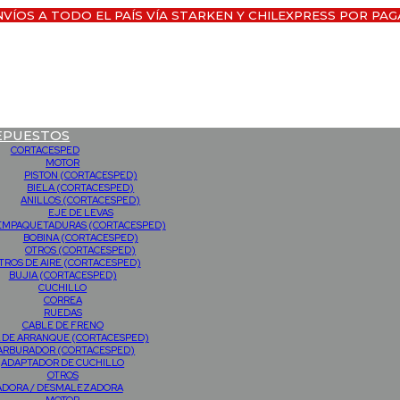
NVÍOS A TODO EL PAÍS VÍA STARKEN Y CHILEXPRESS POR PAG
EPUESTOS
CORTACESPED
MOTOR
PISTON (CORTACESPED)
BIELA (CORTACESPED)
ANILLOS (CORTACESPED)
EJE DE LEVAS
EMPAQUETADURAS (CORTACESPED)
BOBINA (CORTACESPED)
OTROS (CORTACESPED)
LTROS DE AIRE (CORTACESPED)
BUJIA (CORTACESPED)
CUCHILLO
CORREA
RUEDAS
CABLE DE FRENO
 DE ARRANQUE (CORTACESPED)
ARBURADOR (CORTACESPED)
ADAPTADOR DE CUCHILLO
OTROS
ADORA / DESMALEZADORA