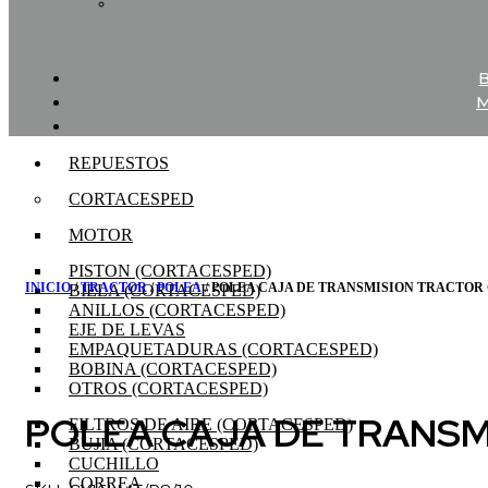
REPUESTOS
CORTACESPED
MOTOR
PISTON (CORTACESPED)
INICIO
/
TRACTOR
/
POLEA
/ POLEA CAJA DE TRANSMISION TRACTO
BIELA (CORTACESPED)
ANILLOS (CORTACESPED)
EJE DE LEVAS
EMPAQUETADURAS (CORTACESPED)
BOBINA (CORTACESPED)
OTROS (CORTACESPED)
POLEA CAJA DE TRANSM
FILTROS DE AIRE (CORTACESPED)
BUJIA (CORTACESPED)
CUCHILLO
CORREA