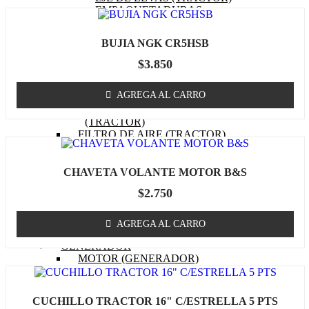
EMPAQUETADURAS
(TRACTOR)
BOBINA (TRACTOR)
BUJIA NGK CR5HSB
CABURADOR (TRACTOR)
OTROS (TRACTOR
$
3.850
MOTOR)
FILTRO DE COMBUSTIBLE
AGREGA AL CARRO
(TRACTOR)
FILTRO DE ACEITE
(TRACTOR)
FILTRO DE AIRE (TRACTOR)
BUJIA (TRACTOR)
CUCHILLOS
CORREA (TRACTOR)
CHAVETA VOLANTE MOTOR B&S
POLEA
$
2.750
MASA / TORRETA
CABLE ACCIONAMIENTO
CHASIS
AGREGA AL CARRO
OTROS (TRACTOR)
GENERADOR
MOTOR (GENERADOR)
CARBURADOR
(GENERADOR)
PISTON (GENERADOR)
CUCHILLO TRACTOR 16" C/ESTRELLA 5 PTS
ANILLOS (GENERADOR)