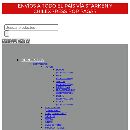
ENVÍOS A TODO EL PAÍS VÍA STARKEN Y
CHILEXPRESS POR PAGAR
Búsqueda
de
productos
MI CUENTA
REPUESTOS
CORTACESPED
MOTOR
PISTON
(CORTACESPED)
BIELA
(CORTACESPED)
ANILLOS
(CORTACESPED)
EJE DE LEVAS
EMPAQUETADURAS
(CORTACESPED)
BOBINA
(CORTACESPED)
OTROS
(CORTACESPED)
FILTROS DE AIRE
(CORTACESPED)
BUJIA (CORTACESPED)
CUCHILLO
CORREA
RUEDAS
CABLE DE FRENO
TAPA DE ARRANQUE