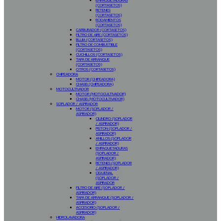
EMPAQUETADURAS
(CORTASETOS)
RETENES
(CORTASETOS)
RODAMIENTOS
(CORTASETOS)
CARBURADOR (CORTASETOS)
FILTRO DE AIRE (CORTASETOS)
BUJIA (CORTASETOS)
FILTRO DE COMBUSTIBLE
(CORTASETOS)
CUCHILLOS (CORTASETOS)
TAPA DE ARRANQUE
(CORTASETOS)
OTROS (CORTASETOS)
CHIPEADORA
MOTOR (CHIPEADORA)
CHASIS (CHIPEADORA)
MOTOCULTIVADOR
MOTOR (MOTOCULTIVADOR)
CHASIS (MOTOCULTIVADOR)
SOPLADOR / ASPIRADOR
MOTOR (SOPLADOR /
ASPIRADOR)
CILINDRO (SOPLADOR
/ ASPIRADOR)
PISTON (SOPLADOR /
ASPIRADOR)
ANILLOS (SOPLADOR
/ ASPIRADOR)
EMPAQUETADURAS
(SOPLADOR /
ASPIRADOR)
RETENES (SOPLADOR
/ ASPIRADOR)
CIGUEÑAL
(SOPLADOR /
ASPIRADOR
FILTRO DE AIRE (SOPLADOR /
ASPIRADOR)
TAPA DE ARRANQUE (SOPLADOR /
ASPIRADOR)
ACCESORIO (SOPLADOR /
ASPIRADOR)
HIDROLAVADORA