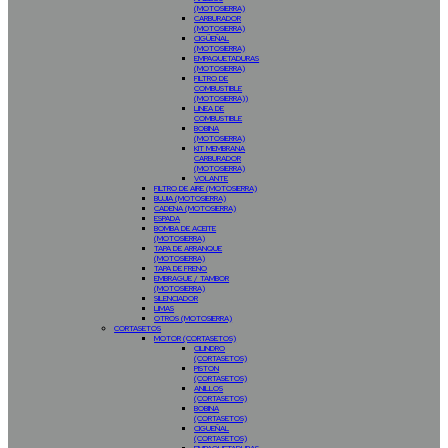
(MOTOSIERRA)
CARBURADOR
(MOTOSIERRA)
CIGÜEÑAL
(MOTOSIERRA)
EMPAQUETADURAS
(MOTOSIERRA)
FILTRO DE
COMBUSTIBLE
(MOTOSIERRA))
LINEA DE
COMBUSTIBLE
BOBINA
(MOTOSIERRA)
KIT MEMBRANA
CARBURADOR
(MOTOSIERRA)
VOLANTE
FILTRO DE AIRE (MOTOSIERRA)
BUJIA (MOTOSIERRA)
CADENA (MOTOSIERRA)
ESPADA
BOMBA DE ACEITE
(MOTOSIERRA)
TAPA DE ARRANQUE
(MOTOSIERRA)
TAPA DE FRENO
EMBRAGUE / TAMBOR
(MOTOSIERRA)
SILENCIADOR
LIMAS
OTROS (MOTOSIERRA)
CORTASETOS
MOTOR (CORTASETOS)
CILINDRO
(CORTASETOS)
PISTON
(CORTASETOS)
ANILLOS
(CORTASETOS)
BOBINA
(CORTASETOS)
CIGUEÑAL
(CORTASETOS)