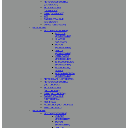
FILTRO DE COMBUSTIBLE
(GENERADOR)
FILTRO DE ACEITE
(GENERADOR)
BUJIA (GENERADOR)
AVR
TAPA DE ARRANQUE
(GENERADOR)
OTROS (GENERADOR)
MOTOBOMBA
MOTOR (MOTOBOMBA)
INYECTOR
(MOTOBOMBA)
CHAPA DE
CONTACTO
PISTON
(MOTOBOMBA)
ANILLO
(MOTOBOMBA)
CARBURADOR
(MOTOBOMBA)
EMPAQUETADURAS
(MOTOBOMBA)
INTERRUPTOR /
SENSOR
BOMBA INYECTORA
(MOTOBOMBA)
FILTRO DE AIRE (MOTOBOMBA)
FILTRO DE COMBUSTIBLE
(MOTOBOMBA)
FILTRO DE ACEITE
(MOTOBOMBA)
BUJIA (MOTOBOMBA)
TAPA DE ARRANQUE
(MOTOBOMBA)
TERMINALES
ACCESORIOS (MOTOBOMBA)
SELLO MECANICO
MOTOSIERRA
MOTOR (MOTOSIERRA)
CILINDRO
(MOTOSIERRA)
PISTON
(MOTOSIERRA)
ANILLOS