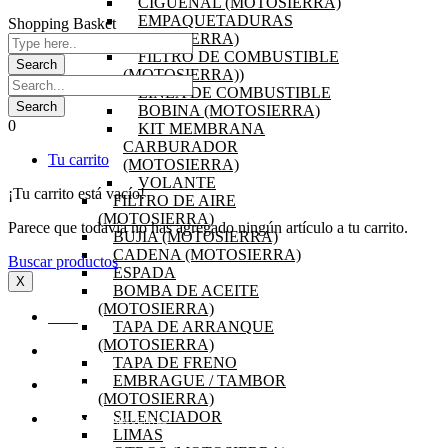
CIGÜEÑAL (MOTOSIERRA)
EMPAQUETADURAS
Shopping Basket
(MOTOSIERRA)
FILTRO DE COMBUSTIBLE
(MOTOSIERRA))
LINEA DE COMBUSTIBLE
BOBINA (MOTOSIERRA)
0
KIT MEMBRANA
CARBURADOR
Tu carrito
(MOTOSIERRA)
VOLANTE
¡Tu carrito está vacío!
FILTRO DE AIRE
(MOTOSIERRA)
Parece que todavía no has agregado ningún artículo a tu carrito.
BUJIA (MOTOSIERRA)
CADENA (MOTOSIERRA)
Buscar productos
ESPADA
X
BOMBA DE ACEITE
(MOTOSIERRA)
INICIO
TAPA DE ARRANQUE
(MOTOSIERRA)
OFERTAS
TAPA DE FRENO
EMBRAGUE / TAMBOR
PRODUCTOS
(MOTOSIERRA)
SILENCIADOR
PREGUNTAS FRECUENTES
LIMAS