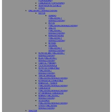
(CORTACESPED)
CARBURADOR (CORTACESPED)
ADAPTADOR DE CUCHILLO
OTROS
ORILLADORA / DESMALEZADORA
MOTOR
CILINDRO
(ORILLADORA Y
DESMALEZADORA)
PISTON
(ORILLADORA/DESMALEZADORA)
ANILLOS
(ORILLADORA /
DESMALEZADORA)
EMPAQUETADURA
(ORILLADORA Y
DESMALEZADORA)
RETENES
CIGÜEÑAL
(ORILLADORA Y
DESMALEZADORA)
FILTRO DE AIRE (ORILLADORA /
DESMALEZADORA)
BUJIA (ORILLADORA /
DESMALEZADORA)
CABEZAL (TRIMMER)
CAJA DE ENGRANAJE
FILTRO DE COMBUSTIBLE
(ORILLADORA /
DESMALEZADORA)
TAPA DE ARRANQUE
(ORILLADORA/DESMALEZADORA)
ESTANQUE DE COMBUSTIBLE
EMBRAGUE / TAMBOR
(ORILLADORA/DESMALEZADORA)
CARBURADOR
(ORILLADORA/DESMALEZADORA)
KIT MEMBRANA CARBURADOR
BOBINAS (ORILLADORA /
DESMALEZADORA)
ACCESORIOS
(ORILLADORA/DESMALEZADORA)
OTROS (ORILLADORA
DESMALEZADORA)
TRACTOR