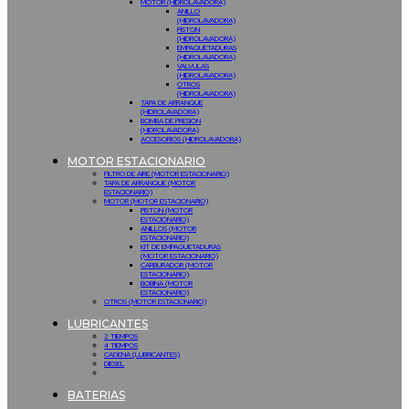
MOTOR (HIDROLAVADORA)
ANILLO
(HIDROLAVADORA)
PISTON
(HIDROLAVADORA)
EMPAQUETADURAS
(HIDROLAVADORA)
VALVULAS
(HIDROLAVADORA)
OTROS
(HIDROLAVADORA)
TAPA DE ARRANQUE
(HIDROLAVADORA)
BOMBA DE PRESION
(HIDROLAVADORA)
ACCESORIOS (HIDROLAVADORA)
MOTOR ESTACIONARIO
FILTRO DE AIRE (MOTOR ESTACIONARIO)
TAPA DE ARRANQUE (MOTOR
ESTACIONARIO)
MOTOR (MOTOR ESTACIONARIO)
PISTON (MOTOR
ESTACIONARIO)
ANILLOS (MOTOR
ESTACIONARIO)
KIT DE EMPAQUETADURAS
(MOTOR ESTACIONARIO)
CARBURADOR (MOTOR
ESTACIONARIO)
BOBINA (MOTOR
ESTACIONARIO)
OTROS (MOTOR ESTACIONARIO)
LUBRICANTES
2 TIEMPOS
4 TIEMPOS
CADENA (LUBRICANTES)
DIESEL
BATERIAS