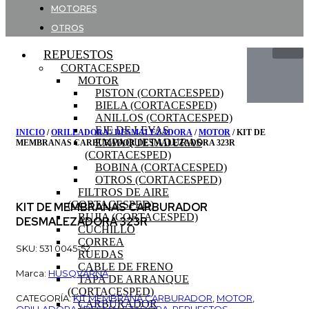
MOTORES
OTROS
REPUESTOS
CORTACESPED
MOTOR
PISTON (CORTACESPED)
BIELA (CORTACESPED)
ANILLOS (CORTACESPED)
EJE DE LEVAS
INICIO
/
ORILLADORA / DESMALEZADORA
/
MOTOR
/ KIT DE
EMPAQUETADURAS
MEMBRANAS CARBURADOR DESMALEZADORA 323R
(CORTACESPED)
BOBINA (CORTACESPED)
OTROS (CORTACESPED)
FILTROS DE AIRE
(CORTACESPED)
KIT DE MEMBRANAS CARBURADOR
BUJIA (CORTACESPED)
DESMALEZADORA 323R
CUCHILLO
CORREA
SKU: 531 0045-52
RUEDAS
CABLE DE FRENO
Marca:
HUSQVARNA
TAPA DE ARRANQUE
(CORTACESPED)
CATEGORÍA:
KIT MEMBRANA CARBURADOR
,
MOTOR
,
CARBURADOR