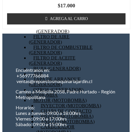
BOBINA (GENERADOR)
$
17.000
EMPAQUETADURAS
(GENERADOR)
AGREGA AL CARRO
BIELA (GENERADOR)
MOTOR DE PARTIDA
(GENERADOR)
FILTRO DE AIRE
(GENERADOR)
FILTRO DE COMBUSTIBLE
(GENERADOR)
FILTRO DE ACEITE
(GENERADOR)
BUJIA (GENERADOR)
Encuéntranos en:
AVR
+56977766884
TAPA DE ARRANQUE
ventas@repuestosmaquinariajardin.cl
(GENERADOR)
OTROS (GENERADOR)
Camino a Melipilla 2058, Padre Hurtado – Región
MOTOBOMBA
Metropolitana
MOTOR (MOTOBOMBA)
INYECTOR (MOTOBOMBA)
Horarios:
CHAPA DE CONTACTO
Lunes a Jueves: 09:00 a 18:00hrs
PISTON (MOTOBOMBA)
Viernes: 09:00 a 17:00hrs
ANILLO (MOTOBOMBA)
Sábado: 09:00 a 15:00hrs
CARBURADOR