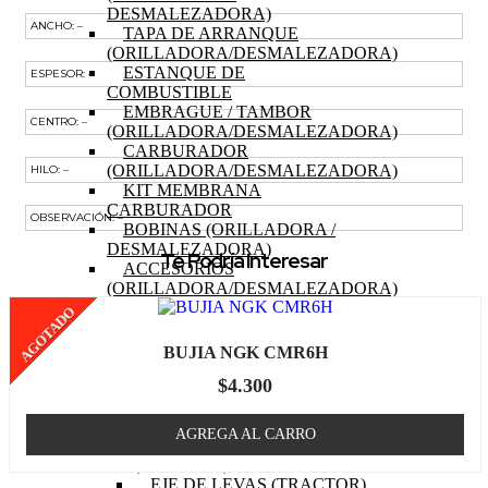
DESMALEZADORA)
ANCHO: –
TAPA DE ARRANQUE
(ORILLADORA/DESMALEZADORA)
ESTANQUE DE
ESPESOR: –
COMBUSTIBLE
EMBRAGUE / TAMBOR
CENTRO: –
(ORILLADORA/DESMALEZADORA)
CARBURADOR
(ORILLADORA/DESMALEZADORA)
HILO: –
KIT MEMBRANA
CARBURADOR
OBSERVACIÓN: –
BOBINAS (ORILLADORA /
DESMALEZADORA)
Te Podría Interesar
ACCESORIOS
(ORILLADORA/DESMALEZADORA)
OTROS (ORILLADORA
AGOTADO
DESMALEZADORA)
TRACTOR
BUJIA NGK CMR6H
MOTOR (TRACTOR)
$
4.300
PISTON (TRACTOR)
ANILLOS (TRACTOR)
BIELA (TRACTOR)
AGREGA AL CARRO
MOTOR DE PARTIDA
(TRACTOR)
EJE DE LEVAS (TRACTOR)