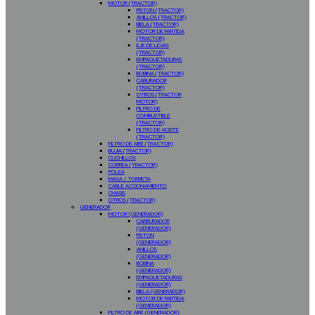
MOTOR (TRACTOR)
PISTON (TRACTOR)
ANILLOS (TRACTOR)
BIELA (TRACTOR)
MOTOR DE PARTIDA
(TRACTOR)
EJE DE LEVAS
(TRACTOR)
EMPAQUETADURAS
(TRACTOR)
BOBINA (TRACTOR)
CABURADOR
(TRACTOR)
OTROS (TRACTOR
MOTOR)
FILTRO DE
COMBUSTIBLE
(TRACTOR)
FILTRO DE ACEITE
(TRACTOR)
FILTRO DE AIRE (TRACTOR)
BUJIA (TRACTOR)
CUCHILLOS
CORREA (TRACTOR)
POLEA
MASA / TORRETA
CABLE ACCIONAMIENTO
CHASIS
OTROS (TRACTOR)
GENERADOR
MOTOR (GENERADOR)
CARBURADOR
(GENERADOR)
PISTON
(GENERADOR)
ANILLOS
(GENERADOR)
BOBINA
(GENERADOR)
EMPAQUETADURAS
(GENERADOR)
BIELA (GENERADOR)
MOTOR DE PARTIDA
(GENERADOR)
FILTRO DE AIRE (GENERADOR)