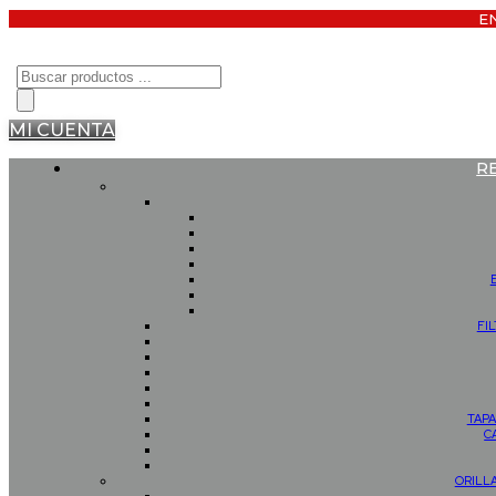
E
Búsqueda
de
productos
MI CUENTA
R
FI
TAPA
C
ORILL