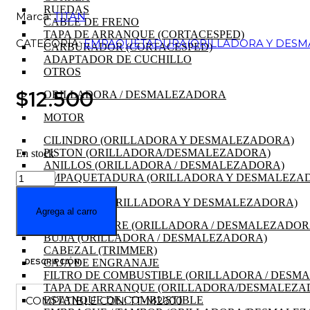
RUEDAS
Marca:
TITAN
CABLE DE FRENO
TAPA DE ARRANQUE (CORTACESPED)
CATEGORÍA:
EMPAQUETADURA(ORILLADORA Y DESM
CARBURADOR (CORTACESPED)
ADAPTADOR DE CUCHILLO
OTROS
$
12.500
ORILLADORA / DESMALEZADORA
MOTOR
CILINDRO (ORILLADORA Y DESMALEZADORA)
PISTON (ORILLADORA/DESMALEZADORA)
En stock
ANILLOS (ORILLADORA / DESMALEZADORA)
KIT
EMPAQUETADURA (ORILLADORA Y DESMALEZA
DE
RETENES
EMPAQUETADURA
CIGÜEÑAL (ORILLADORA Y DESMALEZADORA)
Agrega al carro
MULTIFUNCIONAL
FILTRO DE AIRE (ORILLADORA / DESMALEZADOR
TT-
BUJIA (ORILLADORA / DESMALEZADORA)
M2600
CABEZAL (TRIMMER)
cantidad
CAJA DE ENGRANAJE
DESCRIPCIÓN
FILTRO DE COMBUSTIBLE (ORILLADORA / DESM
TAPA DE ARRANQUE (ORILLADORA/DESMALEZA
COMPATIBLE CON: TT-M2600
ESTANQUE DE COMBUSTIBLE