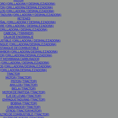
MOTOR
NDRO (ORILLADORA Y DESMALEZADORA)
TON (ORILLADORA/DESMALEZADORA)
LOS (ORILLADORA / DESMALEZADORA)
TADURA (ORILLADORA Y DESMALEZADORA)
RETENES
EÑAL (ORILLADORA Y DESMALEZADORA)
AIRE (ORILLADORA / DESMALEZADORA)
(ORILLADORA / DESMALEZADORA)
CABEZAL (TRIMMER)
CAJA DE ENGRANAJE
USTIBLE (ORILLADORA / DESMALEZADORA)
RANQUE (ORILLADORA/DESMALEZADORA)
ESTANQUE DE COMBUSTIBLE
TAMBOR (ORILLADORA/DESMALEZADORA)
OR (ORILLADORA/DESMALEZADORA)
IT MEMBRANA CARBURADOR
 (ORILLADORA / DESMALEZADORA)
OS (ORILLADORA/DESMALEZADORA)
 (ORILLADORA DESMALEZADORA)
TRACTOR
MOTOR (TRACTOR)
PISTON (TRACTOR)
ANILLOS (TRACTOR)
BIELA (TRACTOR)
MOTOR DE PARTIDA (TRACTOR)
EJE DE LEVAS (TRACTOR)
EMPAQUETADURAS (TRACTOR)
BOBINA (TRACTOR)
CABURADOR (TRACTOR)
OTROS (TRACTOR MOTOR)
ILTRO DE COMBUSTIBLE (TRACTOR)