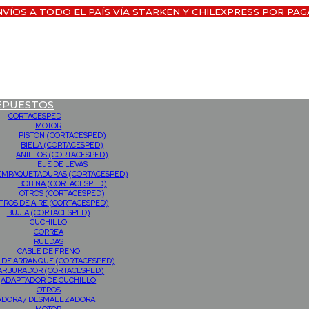
NVÍOS A TODO EL PAÍS VÍA STARKEN Y CHILEXPRESS POR PAG
EPUESTOS
CORTACESPED
MOTOR
PISTON (CORTACESPED)
BIELA (CORTACESPED)
ANILLOS (CORTACESPED)
EJE DE LEVAS
EMPAQUETADURAS (CORTACESPED)
BOBINA (CORTACESPED)
OTROS (CORTACESPED)
LTROS DE AIRE (CORTACESPED)
BUJIA (CORTACESPED)
CUCHILLO
CORREA
RUEDAS
CABLE DE FRENO
 DE ARRANQUE (CORTACESPED)
ARBURADOR (CORTACESPED)
ADAPTADOR DE CUCHILLO
OTROS
ADORA / DESMALEZADORA