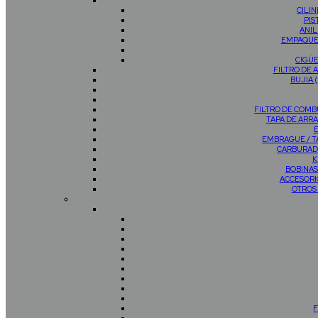
CILI
PIS
ANIL
EMPAQUE
CIGÜ
FILTRO DE 
BUJIA 
FILTRO DE COMB
TAPA DE AR
EMBRAGUE / 
CARBURAD
K
BOBINAS
ACCESORI
OTROS
F