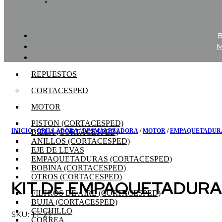
REPUESTOS
CORTACESPED
MOTOR
PISTON (CORTACESPED)
INICIO
/
ORILLADORA / DESMALEZADORA
/
MOTOR
/
EMPAQUETADURA
BIELA (CORTACESPED)
ANILLOS (CORTACESPED)
EJE DE LEVAS
EMPAQUETADURAS (CORTACESPED)
BOBINA (CORTACESPED)
OTROS (CORTACESPED)
KIT DE EMPAQUETADURA
FILTROS DE AIRE (CORTACESPED)
BUJIA (CORTACESPED)
CUCHILLO
SKU: TT-27
CORREA