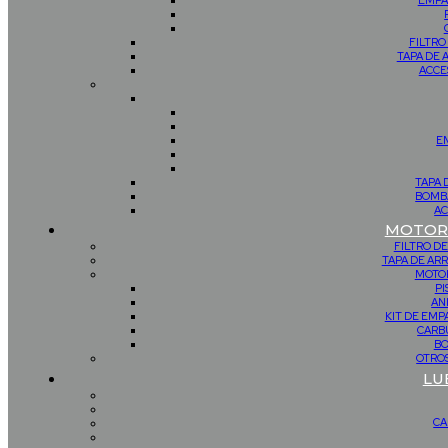
EMPA
FILTRO
TAPA DE 
ACCE
E
TAPA 
BOMBA
AC
MOTOR 
FILTRO DE
TAPA DE AR
MOTOR
PI
AN
KIT DE EM
CARB
BO
OTROS
LU
CA