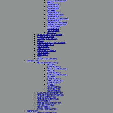
PISTON (MOTOSIERRA)
ANILLOS
(MOTOSIERRA)
CARBURADOR
(MOTOSIERRA)
CIGÜEÑAL
(MOTOSIERRA)
EMPAQUETADURAS
(MOTOSIERRA)
FILTRO DE COMBUSTIBLE
(MOTOSIERRA))
LINEA DE COMBUSTIBLE
BOBINA (MOTOSIERRA)
KIT MEMBRANA
CARBURADOR
(MOTOSIERRA)
VOLANTE
FILTRO DE AIRE (MOTOSIERRA)
BUJIA (MOTOSIERRA)
CADENA (MOTOSIERRA)
ESPADA
BOMBA DE ACEITE (MOTOSIERRA)
TAPA DE ARRANQUE
(MOTOSIERRA)
TAPA DE FRENO
EMBRAGUE / TAMBOR
(MOTOSIERRA)
SILENCIADOR
LIMAS
OTROS (MOTOSIERRA)
CORTASETOS
MOTOR (CORTASETOS)
CILINDRO
(CORTASETOS)
PISTON (CORTASETOS)
ANILLOS
(CORTASETOS)
BOBINA (CORTASETOS)
CIGUEÑAL
(CORTASETOS)
EMPAQUETADURAS
(CORTASETOS)
RETENES
(CORTASETOS)
RODAMIENTOS
(CORTASETOS)
CARBURADOR (CORTASETOS)
FILTRO DE AIRE (CORTASETOS)
BUJIA (CORTASETOS)
FILTRO DE COMBUSTIBLE
(CORTASETOS)
CUCHILLOS (CORTASETOS)
TAPA DE ARRANQUE
(CORTASETOS)
OTROS (CORTASETOS)
CHIPEADORA