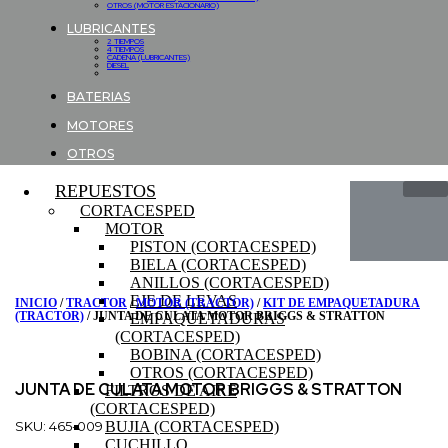
OTROS (MOTOR ESTACIONARIO)
LUBRICANTES
2 TIEMPOS
4 TIEMPOS
CADENA (LUBRICANTES)
DIESEL
BATERIAS
MOTORES
OTROS
REPUESTOS
CORTACESPED
MOTOR
PISTON (CORTACESPED)
BIELA (CORTACESPED)
ANILLOS (CORTACESPED)
EJE DE LEVAS
INICIO
/
TRACTOR
/
MOTOR (TRACTOR)
/
KIT DE EMPAQUETADURA
(TRACTOR)
/ JUNTA DE CULATA MOTOR BRIGGS & STRATTON
EMPAQUETADURAS
(CORTACESPED)
BOBINA (CORTACESPED)
OTROS (CORTACESPED)
JUNTA DE CULATA MOTOR BRIGGS & STRATTON
FILTROS DE AIRE
(CORTACESPED)
SKU: 465-009
BUJIA (CORTACESPED)
CUCHILLO