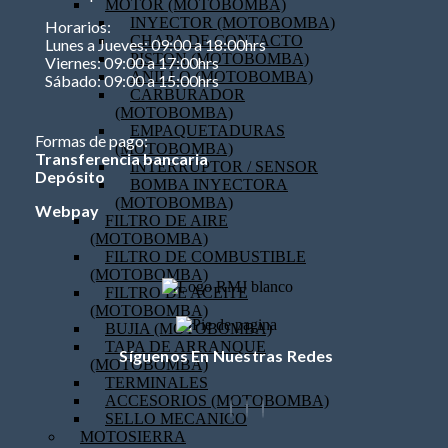
MOTOR (MOTOBOMBA)
INYECTOR (MOTOBOMBA)
Horarios:
CHAPA DE CONTACTO
Lunes a Jueves: 09:00 a 18:00hrs
PISTON (MOTOBOMBA)
Viernes: 09:00 a 17:00hrs
ANILLO (MOTOBOMBA)
Sábado: 09:00 a 15:00hrs
CARBURADOR
(MOTOBOMBA)
EMPAQUETADURAS
Formas de pago:
(MOTOBOMBA)
Transferencia bancaria
INTERRUPTOR / SENSOR
Depósito
BOMBA INYECTORA
(MOTOBOMBA)
Webpay
FILTRO DE AIRE
(MOTOBOMBA)
FILTRO DE COMBUSTIBLE
(MOTOBOMBA)
FILTRO DE ACEITE
(MOTOBOMBA)
BUJIA (MOTOBOMBA)
TAPA DE ARRANQUE
Síguenos En Nuestras Redes
(MOTOBOMBA)
TERMINALES
ACCESORIOS (MOTOBOMBA)
SELLO MECANICO
MOTOSIERRA