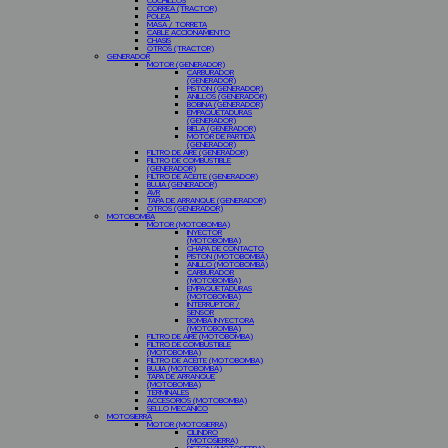
CUCHILLOS
CORREA (TRACTOR)
POLEA
MASA / TORRETA
CABLE ACCIONAMIENTO
CHASIS
OTROS (TRACTOR)
GENERADOR
MOTOR (GENERADOR)
CARBURADOR
(GENERADOR)
PISTON (GENERADOR)
ANILLOS (GENERADOR)
BOBINA (GENERADOR)
EMPAQUETADURAS
(GENERADOR)
BIELA (GENERADOR)
MOTOR DE PARTIDA
(GENERADOR)
FILTRO DE AIRE (GENERADOR)
FILTRO DE COMBUSTIBLE
(GENERADOR)
FILTRO DE ACEITE (GENERADOR)
BUJIA (GENERADOR)
AVR
TAPA DE ARRANQUE (GENERADOR)
OTROS (GENERADOR)
MOTOBOMBA
MOTOR (MOTOBOMBA)
INYECTOR
(MOTOBOMBA)
CHAPA DE CONTACTO
PISTON (MOTOBOMBA)
ANILLO (MOTOBOMBA)
CARBURADOR
(MOTOBOMBA)
EMPAQUETADURAS
(MOTOBOMBA)
INTERRUPTOR /
SENSOR
BOMBA INYECTORA
(MOTOBOMBA)
FILTRO DE AIRE (MOTOBOMBA)
FILTRO DE COMBUSTIBLE
(MOTOBOMBA)
FILTRO DE ACEITE (MOTOBOMBA)
BUJIA (MOTOBOMBA)
TAPA DE ARRANQUE
(MOTOBOMBA)
TERMINALES
ACCESORIOS (MOTOBOMBA)
SELLO MECANICO
MOTOSIERRA
MOTOR (MOTOSIERRA)
CILINDRO
(MOTOSIERRA)