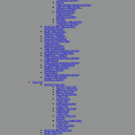
Y DESMALEZADORA)
PISTON
(ORILLADORA/DESMALEZADORA)
ANILLOS (ORILLADORA /
DESMALEZADORA)
EMPAQUETADURA
(ORILLADORA Y
DESMALEZADORA)
RETENES
CIGÜEÑAL (ORILLADORA
Y DESMALEZADORA)
FILTRO DE AIRE (ORILLADORA /
DESMALEZADORA)
BUJIA (ORILLADORA /
DESMALEZADORA)
CABEZAL (TRIMMER)
CAJA DE ENGRANAJE
FILTRO DE COMBUSTIBLE
(ORILLADORA /
DESMALEZADORA)
TAPA DE ARRANQUE
(ORILLADORA/DESMALEZADORA)
ESTANQUE DE COMBUSTIBLE
EMBRAGUE / TAMBOR
(ORILLADORA/DESMALEZADORA)
CARBURADOR
(ORILLADORA/DESMALEZADORA)
KIT MEMBRANA CARBURADOR
BOBINAS (ORILLADORA /
DESMALEZADORA)
ACCESORIOS
(ORILLADORA/DESMALEZADORA)
OTROS (ORILLADORA
DESMALEZADORA)
TRACTOR
MOTOR (TRACTOR)
PISTON (TRACTOR)
ANILLOS (TRACTOR)
BIELA (TRACTOR)
MOTOR DE PARTIDA
(TRACTOR)
EJE DE LEVAS
(TRACTOR)
EMPAQUETADURAS
(TRACTOR)
BOBINA (TRACTOR)
CABURADOR
(TRACTOR)
OTROS (TRACTOR
MOTOR)
FILTRO DE COMBUSTIBLE
(TRACTOR)
FILTRO DE ACEITE
(TRACTOR)
FILTRO DE AIRE (TRACTOR)
BUJIA (TRACTOR)