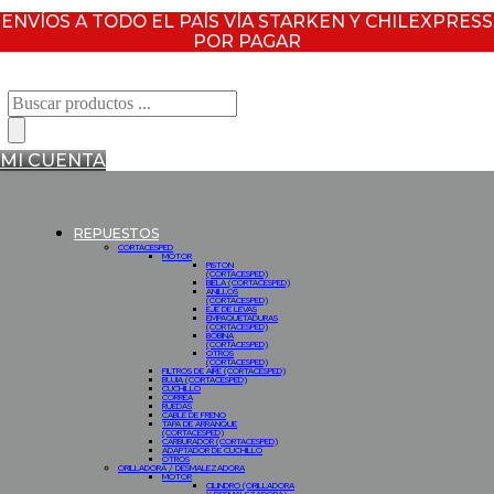
ENVÍOS A TODO EL PAÍS VÍA STARKEN Y CHILEXPRESS
POR PAGAR
Búsqueda
de
productos
MI CUENTA
REPUESTOS
CORTACESPED
MOTOR
PISTON
(CORTACESPED)
BIELA (CORTACESPED)
ANILLOS
(CORTACESPED)
EJE DE LEVAS
EMPAQUETADURAS
(CORTACESPED)
BOBINA
(CORTACESPED)
OTROS
(CORTACESPED)
FILTROS DE AIRE (CORTACESPED)
BUJIA (CORTACESPED)
CUCHILLO
CORREA
RUEDAS
CABLE DE FRENO
TAPA DE ARRANQUE
(CORTACESPED)
CARBURADOR (CORTACESPED)
ADAPTADOR DE CUCHILLO
OTROS
ORILLADORA / DESMALEZADORA
MOTOR
CILINDRO (ORILLADORA