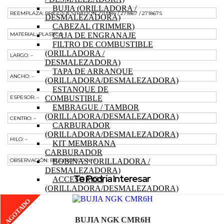
BUJIA (ORILLADORA /
REEMPLAZA: BRIGGS & STRATTON 270984 / 271867 / 271867S
DESMALEZADORA)
CABEZAL (TRIMMER)
MATERIAL: PLASTICO
CAJA DE ENGRANAJE
FILTRO DE COMBUSTIBLE
(ORILLADORA /
LARGO: –
DESMALEZADORA)
TAPA DE ARRANQUE
ANCHO: –
(ORILLADORA/DESMALEZADORA)
ESTANQUE DE
ESPESOR: –
COMBUSTIBLE
EMBRAGUE / TAMBOR
(ORILLADORA/DESMALEZADORA)
CENTRO: –
CARBURADOR
(ORILLADORA/DESMALEZADORA)
HILO: –
KIT MEMBRANA
CARBURADOR
OBSERVACIÓN: BICILINDRICO N° 1
BOBINAS (ORILLADORA /
DESMALEZADORA)
Te Podría Interesar
ACCESORIOS
(ORILLADORA/DESMALEZADORA)
OTROS (ORILLADORA
AGOTADO
DESMALEZADORA)
TRACTOR
BUJIA NGK CMR6H