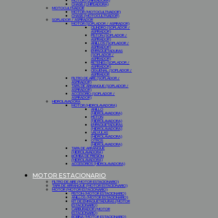
MOTOR (CHIPEADORA)
CHASIS (CHIPEADORA)
MOTOCULTIVADOR
MOTOR (MOTOCULTIVADOR)
CHASIS (MOTOCULTIVADOR)
SOPLADOR / ASPIRADOR
MOTOR (SOPLADOR / ASPIRADOR)
CILINDRO (SOPLADOR /
ASPIRADOR)
PISTON (SOPLADOR /
ASPIRADOR)
ANILLOS (SOPLADOR /
ASPIRADOR)
EMPAQUETADURAS
(SOPLADOR /
ASPIRADOR)
RETENES (SOPLADOR /
ASPIRADOR)
CIGUEÑAL (SOPLADOR /
ASPIRADOR
FILTRO DE AIRE (SOPLADOR /
ASPIRADOR)
TAPA DE ARRANQUE (SOPLADOR /
ASPIRADOR)
ACCESORIO (SOPLADOR /
ASPIRADOR)
HIDROLAVADORA
MOTOR (HIDROLAVADORA)
ANILLO
(HIDROLAVADORA)
PISTON
(HIDROLAVADORA)
EMPAQUETADURAS
(HIDROLAVADORA)
VALVULAS
(HIDROLAVADORA)
OTROS
(HIDROLAVADORA)
TAPA DE ARRANQUE
(HIDROLAVADORA)
BOMBA DE PRESION
(HIDROLAVADORA)
ACCESORIOS (HIDROLAVADORA)
MOTOR ESTACIONARIO
FILTRO DE AIRE (MOTOR ESTACIONARIO)
TAPA DE ARRANQUE (MOTOR ESTACIONARIO)
MOTOR (MOTOR ESTACIONARIO)
PISTON (MOTOR ESTACIONARIO)
ANILLOS (MOTOR ESTACIONARIO)
KIT DE EMPAQUETADURAS (MOTOR
ESTACIONARIO)
CARBURADOR (MOTOR
ESTACIONARIO)
BOBINA (MOTOR ESTACIONARIO)