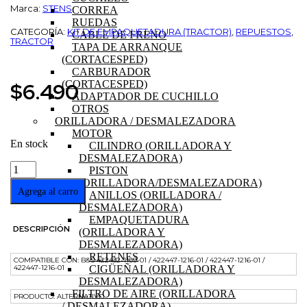
Marca:
STENS
CORREA
RUEDAS
CATEGORÍA:
KIT DE EMPAQUETADURA (TRACTOR)
,
REPUESTOS
,
CABLE DE FRENO
TRACTOR
TAPA DE ARRANQUE
(CORTACESPED)
CARBURADOR
$
6.490
(CORTACESPED)
ADAPTADOR DE CUCHILLO
OTROS
ORILLADORA / DESMALEZADORA
MOTOR
En stock
CILINDRO (ORILLADORA Y
DESMALEZADORA)
JUNTA
PISTON
DE
(ORILLADORA/DESMALEZADORA)
CULATA
Agrega al carro
ANILLOS (ORILLADORA /
MOTOR
DESMALEZADORA)
BRIGGS
EMPAQUETADURA
&
DESCRIPCIÓN
(ORILLADORA Y
STRATTON
DESMALEZADORA)
cantidad
RETENES
COMPATIBLE CON: B&S 422432-1109-01 / 422447-1216-01 / 422447-1216-01 /
422447-1216-01
CIGÜEÑAL (ORILLADORA Y
DESMALEZADORA)
FILTRO DE AIRE (ORILLADORA
PRODUCTO: ALTERNATIVO
/ DESMALEZADORA)