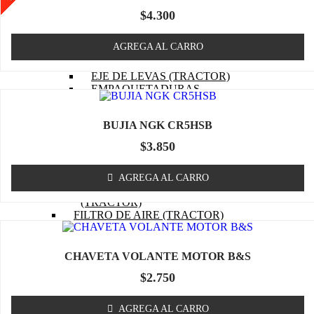
MOTOR (TRACTOR)
PISTON (TRACTOR)
$
4.300
ANILLOS (TRACTOR)
BIELA (TRACTOR)
AGREGA AL CARRO
MOTOR DE PARTIDA
(TRACTOR)
EJE DE LEVAS (TRACTOR)
EMPAQUETADURAS
(TRACTOR)
BOBINA (TRACTOR)
BUJIA NGK CR5HSB
CABURADOR (TRACTOR)
OTROS (TRACTOR
$
3.850
MOTOR)
FILTRO DE COMBUSTIBLE
(TRACTOR)
AGREGA AL CARRO
FILTRO DE ACEITE
(TRACTOR)
FILTRO DE AIRE (TRACTOR)
BUJIA (TRACTOR)
CUCHILLOS
CORREA (TRACTOR)
CHAVETA VOLANTE MOTOR B&S
POLEA
$
2.750
MASA / TORRETA
CABLE ACCIONAMIENTO
CHASIS
AGREGA AL CARRO