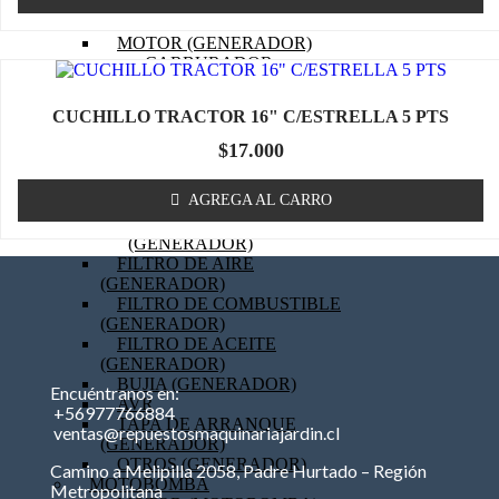
OTROS (TRACTOR)
GENERADOR
MOTOR (GENERADOR)
CARBURADOR
(GENERADOR)
PISTON (GENERADOR)
CUCHILLO TRACTOR 16" C/ESTRELLA 5 PTS
ANILLOS (GENERADOR)
BOBINA (GENERADOR)
$
17.000
EMPAQUETADURAS
(GENERADOR)
AGREGA AL CARRO
BIELA (GENERADOR)
MOTOR DE PARTIDA
(GENERADOR)
FILTRO DE AIRE
(GENERADOR)
FILTRO DE COMBUSTIBLE
(GENERADOR)
FILTRO DE ACEITE
(GENERADOR)
BUJIA (GENERADOR)
Encuéntranos en:
AVR
+56977766884
TAPA DE ARRANQUE
ventas@repuestosmaquinariajardin.cl
(GENERADOR)
OTROS (GENERADOR)
Camino a Melipilla 2058, Padre Hurtado – Región
MOTOBOMBA
Metropolitana