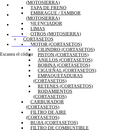
(MOTOSIERRA)
OFERTAS
TAPA DE FRENO
EMBRAGUE / TAMBOR
PRODUCTOS
(MOTOSIERRA)
SILENCIADOR
PREGUNTAS FRECUENTES
LIMAS
OTROS (MOTOSIERRA)
MI CUENTA
CORTASETOS
MOTOR (CORTASETOS)
DISTRIBUIDORES
CILINDRO (CORTASETOS)
Escanea el código
PISTON (CORTASETOS)
ANILLOS (CORTASETOS)
BOBINA (CORTASETOS)
CIGUEÑAL (CORTASETOS)
EMPAQUETADURAS
(CORTASETOS)
RETENES (CORTASETOS)
RODAMIENTOS
(CORTASETOS)
CARBURADOR
(CORTASETOS)
FILTRO DE AIRE
(CORTASETOS)
BUJIA (CORTASETOS)
FILTRO DE COMBUSTIBLE