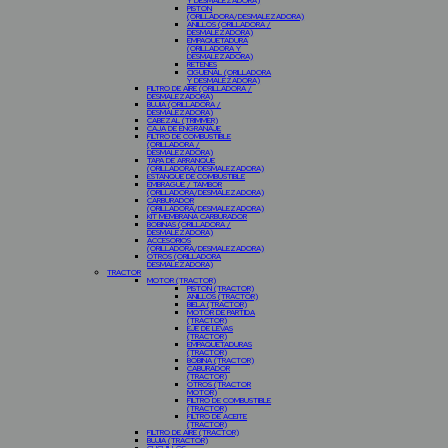
Y DESMALEZADORA)
PISTON
(ORILLADORA/DESMALEZADORA)
ANILLOS (ORILLADORA /
DESMALEZADORA)
EMPAQUETADURA
(ORILLADORA Y
DESMALEZADORA)
RETENES
CIGÜEÑAL (ORILLADORA
Y DESMALEZADORA)
FILTRO DE AIRE (ORILLADORA /
DESMALEZADORA)
BUJIA (ORILLADORA /
DESMALEZADORA)
CABEZAL (TRIMMER)
CAJA DE ENGRANAJE
FILTRO DE COMBUSTIBLE
(ORILLADORA /
DESMALEZADORA)
TAPA DE ARRANQUE
(ORILLADORA/DESMALEZADORA)
ESTANQUE DE COMBUSTIBLE
EMBRAGUE / TAMBOR
(ORILLADORA/DESMALEZADORA)
CARBURADOR
(ORILLADORA/DESMALEZADORA)
KIT MEMBRANA CARBURADOR
BOBINAS (ORILLADORA /
DESMALEZADORA)
ACCESORIOS
(ORILLADORA/DESMALEZADORA)
OTROS (ORILLADORA
DESMALEZADORA)
TRACTOR
MOTOR (TRACTOR)
PISTON (TRACTOR)
ANILLOS (TRACTOR)
BIELA (TRACTOR)
MOTOR DE PARTIDA
(TRACTOR)
EJE DE LEVAS
(TRACTOR)
EMPAQUETADURAS
(TRACTOR)
BOBINA (TRACTOR)
CABURADOR
(TRACTOR)
OTROS (TRACTOR
MOTOR)
FILTRO DE COMBUSTIBLE
(TRACTOR)
FILTRO DE ACEITE
(TRACTOR)
FILTRO DE AIRE (TRACTOR)
BUJIA (TRACTOR)