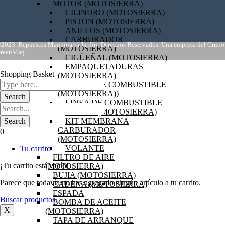
MOTOR (MOTOSIERRA)
CILINDRO (MOTOSIERRA)
PISTON (MOTOSIERRA)
ANILLOS (MOTOSIERRA)
CARBURADOR
2023. Repuestos Maquinaria Jardín. Derechos Reservados. Una empresa del Grupo
(MOTOSIERRA)
reenMaq
CIGÜEÑAL (MOTOSIERRA)
EMPAQUETADURAS
Shopping Basket
(MOTOSIERRA)
FILTRO DE COMBUSTIBLE
(MOTOSIERRA))
LINEA DE COMBUSTIBLE
BOBINA (MOTOSIERRA)
KIT MEMBRANA
CARBURADOR
0
(MOTOSIERRA)
VOLANTE
Tu carrito
FILTRO DE AIRE
¡Tu carrito está vacío!
(MOTOSIERRA)
BUJIA (MOTOSIERRA)
Parece que todavía no has agregado ningún artículo a tu carrito.
CADENA (MOTOSIERRA)
ESPADA
Buscar productos
BOMBA DE ACEITE
X
(MOTOSIERRA)
TAPA DE ARRANQUE