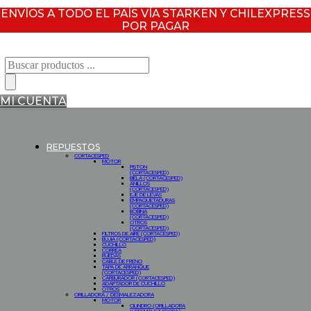
ENVÍOS A TODO EL PAÍS VÍA STARKEN Y CHILEXPRESS
POR PAGAR
Búsqueda
de
productos
MI CUENTA
REPUESTOS
CORTACESPED
MOTOR
PISTON
(CORTACESPED)
BIELA (CORTACESPED)
ANILLOS
(CORTACESPED)
EJE DE LEVAS
EMPAQUETADURAS
(CORTACESPED)
BOBINA
(CORTACESPED)
OTROS
(CORTACESPED)
FILTROS DE AIRE (CORTACESPED)
BUJIA (CORTACESPED)
CUCHILLO
CORREA
RUEDAS
CABLE DE FRENO
TAPA DE ARRANQUE
(CORTACESPED)
CARBURADOR (CORTACESPED)
ADAPTADOR DE CUCHILLO
OTROS
ORILLADORA / DESMALEZADORA
MOTOR
CILINDRO (ORILLADORA