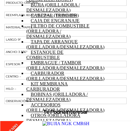
PRODUCTO: ORIGINAL
BUJIA (ORILLADORA /
DESMALEZADORA)
CABEZAL (TRIMMER)
REEMPLAZA: 80-30-175 / 794422 / 102-875 / 12964
CAJA DE ENGRANAJE
FILTRO DE COMBUSTIBLE
MATERIAL: PAPEL
(ORILLADORA /
DESMALEZADORA)
LARGO: 9″
TAPA DE ARRANQUE
(ORILLADORA/DESMALEZADORA)
ESTANQUE DE
ANCHO: 3 3/16″
COMBUSTIBLE
EMBRAGUE / TAMBOR
ESPESOR: –
(ORILLADORA/DESMALEZADORA)
CARBURADOR
CENTRO: –
(ORILLADORA/DESMALEZADORA)
KIT MEMBRANA
CARBURADOR
HILO: –
BOBINAS (ORILLADORA /
DESMALEZADORA)
OBSERVACIÓN: –
ACCESORIOS
(ORILLADORA/DESMALEZADORA)
Te Podría Interesar
OTROS (ORILLADORA
DESMALEZADORA)
TRACTOR