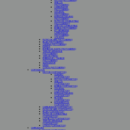
PISTON (MOTOSIERRA)
ANILLOS
(MOTOSIERRA)
CARBURADOR
(MOTOSIERRA)
CIGÜEÑAL
(MOTOSIERRA)
EMPAQUETADURAS
(MOTOSIERRA)
FILTRO DE COMBUSTIBLE
(MOTOSIERRA))
LINEA DE COMBUSTIBLE
BOBINA (MOTOSIERRA)
KIT MEMBRANA
CARBURADOR
(MOTOSIERRA)
VOLANTE
FILTRO DE AIRE (MOTOSIERRA)
BUJIA (MOTOSIERRA)
CADENA (MOTOSIERRA)
ESPADA
BOMBA DE ACEITE (MOTOSIERRA)
TAPA DE ARRANQUE
(MOTOSIERRA)
TAPA DE FRENO
EMBRAGUE / TAMBOR
(MOTOSIERRA)
SILENCIADOR
LIMAS
OTROS (MOTOSIERRA)
CORTASETOS
MOTOR (CORTASETOS)
CILINDRO
(CORTASETOS)
PISTON (CORTASETOS)
ANILLOS
(CORTASETOS)
BOBINA (CORTASETOS)
CIGUEÑAL
(CORTASETOS)
EMPAQUETADURAS
(CORTASETOS)
RETENES
(CORTASETOS)
RODAMIENTOS
(CORTASETOS)
CARBURADOR (CORTASETOS)
FILTRO DE AIRE (CORTASETOS)
BUJIA (CORTASETOS)
FILTRO DE COMBUSTIBLE
(CORTASETOS)
CUCHILLOS (CORTASETOS)
TAPA DE ARRANQUE
(CORTASETOS)
OTROS (CORTASETOS)
CHIPEADORA