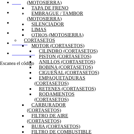
(MOTOSIERRA)
INICIO
TAPA DE FRENO
EMBRAGUE / TAMBOR
OFERTAS
(MOTOSIERRA)
PRODUCTOS
SILENCIADOR
LIMAS
PREGUNTAS FRECUENTES
OTROS (MOTOSIERRA)
CORTASETOS
MI CUENTA
MOTOR (CORTASETOS)
CILINDRO (CORTASETOS)
DISTRIBUIDORES
PISTON (CORTASETOS)
ANILLOS (CORTASETOS)
Escanea el código
BOBINA (CORTASETOS)
CIGUEÑAL (CORTASETOS)
EMPAQUETADURAS
(CORTASETOS)
RETENES (CORTASETOS)
RODAMIENTOS
(CORTASETOS)
CARBURADOR
(CORTASETOS)
FILTRO DE AIRE
(CORTASETOS)
BUJIA (CORTASETOS)
FILTRO DE COMBUSTIBLE