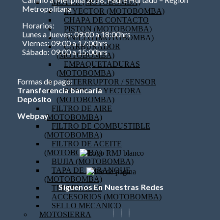
MOTOR (MOTOBOMBA)
Metropolitana
INYECTOR (MOTOBOMBA)
CHAPA DE CONTACTO
Horarios:
PISTON (MOTOBOMBA)
Lunes a Jueves: 09:00 a 18:00hrs
ANILLO (MOTOBOMBA)
Viernes: 09:00 a 17:00hrs
CARBURADOR
Sábado: 09:00 a 15:00hrs
(MOTOBOMBA)
EMPAQUETADURAS
(MOTOBOMBA)
Formas de pago:
INTERRUPTOR / SENSOR
Transferencia bancaria
BOMBA INYECTORA
Depósito
(MOTOBOMBA)
FILTRO DE AIRE
Webpay
(MOTOBOMBA)
FILTRO DE COMBUSTIBLE
(MOTOBOMBA)
FILTRO DE ACEITE
(MOTOBOMBA)
BUJIA (MOTOBOMBA)
TAPA DE ARRANQUE
(MOTOBOMBA)
Síguenos En Nuestras Redes
TERMINALES
ACCESORIOS (MOTOBOMBA)
SELLO MECANICO
MOTOSIERRA