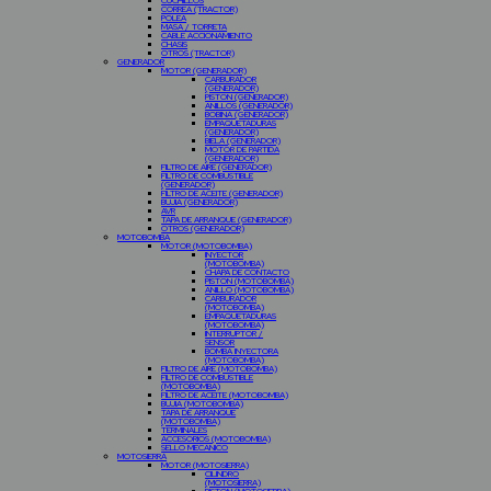
CUCHILLOS
CORREA (TRACTOR)
POLEA
MASA / TORRETA
CABLE ACCIONAMIENTO
CHASIS
OTROS (TRACTOR)
GENERADOR
MOTOR (GENERADOR)
CARBURADOR
(GENERADOR)
PISTON (GENERADOR)
ANILLOS (GENERADOR)
BOBINA (GENERADOR)
EMPAQUETADURAS
(GENERADOR)
BIELA (GENERADOR)
MOTOR DE PARTIDA
(GENERADOR)
FILTRO DE AIRE (GENERADOR)
FILTRO DE COMBUSTIBLE
(GENERADOR)
FILTRO DE ACEITE (GENERADOR)
BUJIA (GENERADOR)
AVR
TAPA DE ARRANQUE (GENERADOR)
OTROS (GENERADOR)
MOTOBOMBA
MOTOR (MOTOBOMBA)
INYECTOR
(MOTOBOMBA)
CHAPA DE CONTACTO
PISTON (MOTOBOMBA)
ANILLO (MOTOBOMBA)
CARBURADOR
(MOTOBOMBA)
EMPAQUETADURAS
(MOTOBOMBA)
INTERRUPTOR /
SENSOR
BOMBA INYECTORA
(MOTOBOMBA)
FILTRO DE AIRE (MOTOBOMBA)
FILTRO DE COMBUSTIBLE
(MOTOBOMBA)
FILTRO DE ACEITE (MOTOBOMBA)
BUJIA (MOTOBOMBA)
TAPA DE ARRANQUE
(MOTOBOMBA)
TERMINALES
ACCESORIOS (MOTOBOMBA)
SELLO MECANICO
MOTOSIERRA
MOTOR (MOTOSIERRA)
CILINDRO
(MOTOSIERRA)