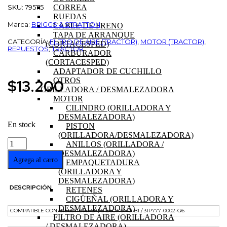
SKU: 795115
CORREA
RUEDAS
Marca:
BRIGGS & STRATTON
CABLE DE FRENO
TAPA DE ARRANQUE
CATEGORÍA:
FILTRO DE AIRE (TRACTOR)
,
MOTOR (TRACTOR)
,
(CORTACESPED)
REPUESTOS
,
TRACTOR
CARBURADOR
(CORTACESPED)
ADAPTADOR DE CUCHILLO
$
13.200
OTROS
ORILLADORA / DESMALEZADORA
MOTOR
CILINDRO (ORILLADORA Y
DESMALEZADORA)
En stock
PISTON
(ORILLADORA/DESMALEZADORA)
FILTRO
ANILLOS (ORILLADORA /
DE
DESMALEZADORA)
AIRE
Agrega al carro
EMPAQUETADURA
TRACTOR
(ORILLADORA Y
MOTOR
DESMALEZADORA)
B&S
DESCRIPCIÓN
RETENES
cantidad
CIGÜEÑAL (ORILLADORA Y
DESMALEZADORA)
COMPATIBLE CON: 31E607-0141-B1 / 31E607-0140-B1 / 31P777-0002-G6
FILTRO DE AIRE (ORILLADORA
/ DESMALEZADORA)