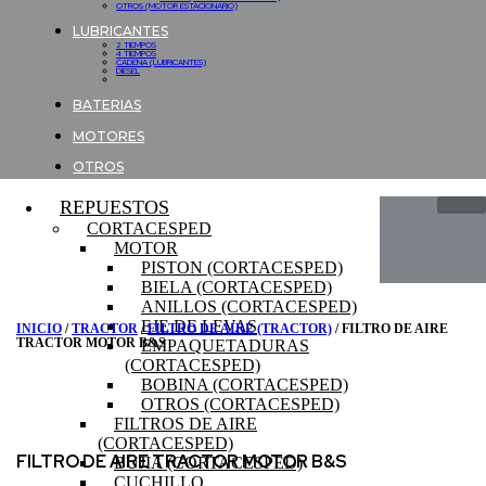
OTROS (MOTOR ESTACIONARIO)
LUBRICANTES
2 TIEMPOS
4 TIEMPOS
CADENA (LUBRICANTES)
DIESEL
BATERIAS
MOTORES
OTROS
REPUESTOS
CORTACESPED
MOTOR
PISTON (CORTACESPED)
BIELA (CORTACESPED)
ANILLOS (CORTACESPED)
EJE DE LEVAS
INICIO
/
TRACTOR
/
FILTRO DE AIRE (TRACTOR)
/ FILTRO DE AIRE
TRACTOR MOTOR B&S
EMPAQUETADURAS
(CORTACESPED)
BOBINA (CORTACESPED)
OTROS (CORTACESPED)
FILTROS DE AIRE
(CORTACESPED)
FILTRO DE AIRE TRACTOR MOTOR B&S
BUJIA (CORTACESPED)
CUCHILLO