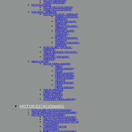
MOTOR (CHIPEADORA)
CHASIS (CHIPEADORA)
MOTOCULTIVADOR
MOTOR (MOTOCULTIVADOR)
CHASIS (MOTOCULTIVADOR)
SOPLADOR / ASPIRADOR
MOTOR (SOPLADOR / ASPIRADOR)
CILINDRO (SOPLADOR /
ASPIRADOR)
PISTON (SOPLADOR /
ASPIRADOR)
ANILLOS (SOPLADOR /
ASPIRADOR)
EMPAQUETADURAS
(SOPLADOR /
ASPIRADOR)
RETENES (SOPLADOR /
ASPIRADOR)
CIGUEÑAL (SOPLADOR /
ASPIRADOR
FILTRO DE AIRE (SOPLADOR /
ASPIRADOR)
TAPA DE ARRANQUE (SOPLADOR /
ASPIRADOR)
ACCESORIO (SOPLADOR /
ASPIRADOR)
HIDROLAVADORA
MOTOR (HIDROLAVADORA)
ANILLO
(HIDROLAVADORA)
PISTON
(HIDROLAVADORA)
EMPAQUETADURAS
(HIDROLAVADORA)
VALVULAS
(HIDROLAVADORA)
OTROS
(HIDROLAVADORA)
TAPA DE ARRANQUE
(HIDROLAVADORA)
BOMBA DE PRESION
(HIDROLAVADORA)
ACCESORIOS (HIDROLAVADORA)
MOTOR ESTACIONARIO
FILTRO DE AIRE (MOTOR ESTACIONARIO)
TAPA DE ARRANQUE (MOTOR ESTACIONARIO)
MOTOR (MOTOR ESTACIONARIO)
PISTON (MOTOR ESTACIONARIO)
ANILLOS (MOTOR ESTACIONARIO)
KIT DE EMPAQUETADURAS (MOTOR
ESTACIONARIO)
CARBURADOR (MOTOR
ESTACIONARIO)
BOBINA (MOTOR ESTACIONARIO)