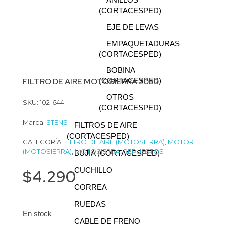
ANILLOS
(CORTACESPED)
EJE DE LEVAS
EMPAQUETADURAS
(CORTACESPED)
BOBINA
FILTRO DE AIRE MOTOSIERRA 2050
(CORTACESPED)
OTROS
SKU: 102-644
(CORTACESPED)
Marca:
STENS
FILTROS DE AIRE
(CORTACESPED)
CATEGORÍA:
FILTRO DE AIRE (MOTOSIERRA)
,
MOTOR
(MOTOSIERRA)
,
MOTOSIERRA
,
REPUESTOS
BUJIA (CORTACESPED)
CUCHILLO
$
4.290
CORREA
RUEDAS
En stock
CABLE DE FRENO