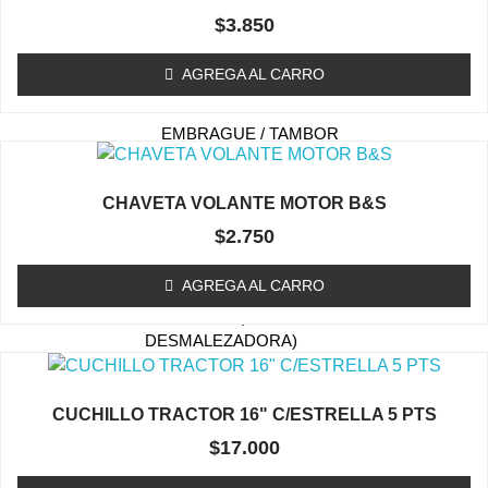
TAPA DE ARRANQUE
$
3.850
(ORILLADORA/DESMALEZADORA)
ESTANQUE DE
AGREGA AL CARRO
COMBUSTIBLE
EMBRAGUE / TAMBOR
(ORILLADORA/DESMALEZADORA)
CARBURADOR
CHAVETA VOLANTE MOTOR B&S
(ORILLADORA/DESMALEZADORA)
$
2.750
KIT MEMBRANA
CARBURADOR
AGREGA AL CARRO
BOBINAS (ORILLADORA /
DESMALEZADORA)
ACCESORIOS
(ORILLADORA/DESMALEZADORA)
CUCHILLO TRACTOR 16" C/ESTRELLA 5 PTS
OTROS (ORILLADORA
$
17.000
DESMALEZADORA)