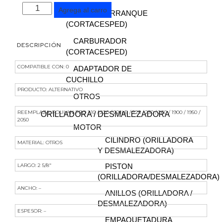
FILTRO
Agrega al carro
TAPA DE ARRANQUE
DE
(CORTACESPED)
AIRE
CARBURADOR
DESCRIPCIÓN
MOTOSIERRA
(CORTACESPED)
2050
COMPATIBLE CON: 0
ADAPTADOR DE
cantidad
CUCHILLO
PRODUCTO: ALTERNATIVO
OTROS
REEMPLAZA: POULAN PRO 210 / 220 / 221LE / 225 / 230 / 260 / 1900 / 1950 /
ORILLADORA / DESMALEZADORA
2050
MOTOR
CILINDRO (ORILLADORA
MATERIAL: OTROS
Y DESMALEZADORA)
LARGO: 2 5/8″
PISTON
(ORILLADORA/DESMALEZADORA)
ANCHO: –
ANILLOS (ORILLADORA /
DESMALEZADORA)
ESPESOR: –
EMPAQUETADURA