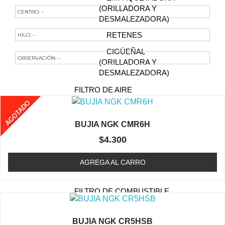
(ORILLADORA Y
CENTRO: –
DESMALEZADORA)
RETENES
HILO: –
CIGÜEÑAL
OBSERVACIÓN: –
(ORILLADORA Y
Te Podría Interesar
DESMALEZADORA)
FILTRO DE AIRE
(ORILLADORA /
AGOTADO
DESMALEZADORA)
BUJIA NGK CMR6H
BUJIA (ORILLADORA /
$
4.300
DESMALEZADORA)
CABEZAL (TRIMMER)
AGREGA AL CARRO
CAJA DE ENGRANAJE
FILTRO DE COMBUSTIBLE
(ORILLADORA /
DESMALEZADORA)
BUJIA NGK CR5HSB