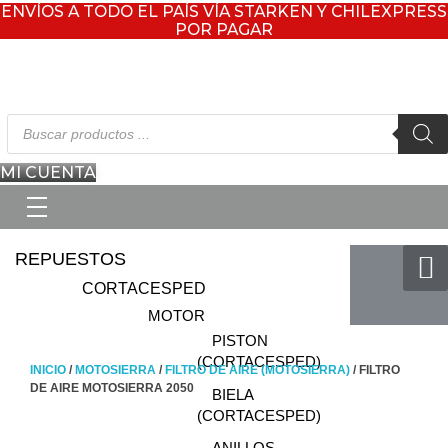
ENVÍOS A TODO EL PAÍS VÍA STARKEN Y CHILEXPRESS
POR PAGAR
Búsqueda
de
productos
MI CUENTA
REPUESTOS
CORTACESPED
MOTOR
PISTON
(CORTACESPED)
INICIO
/
MOTOSIERRA
/
FILTRO DE AIRE (MOTOSIERRA)
/ FILTRO
DE AIRE MOTOSIERRA 2050
BIELA
(CORTACESPED)