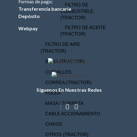
Formas de pago:
FILTRO DE
Transferencia bancaria
COMBUSTIBLE
Depósito
(TRACTOR)
FILTRO DE ACEITE
Webpay
(TRACTOR)
FILTRO DE AIRE
(TRACTOR)
BUJIA (TRACTOR)
CUCHILLOS
CORREA (TRACTOR)
Síguenos En Nuestras Redes
POLEA
MASA / TORRETA
CABLE ACCIONAMIENTO
CHASIS
OTROS (TRACTOR)