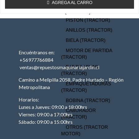
AGREGA AL CARRO
TRACTOR
MOTOR (TRACTOR)
PISTON (TRACTOR)
ANILLOS (TRACTOR)
BIELA (TRACTOR)
MOTOR DE PARTIDA
Encuéntranos en:
(TRACTOR)
+56977766884
ventas@repuestosmaquinariajardin.cl
EJE DE LEVAS
(TRACTOR)
Camino a Melipilla 2058, Padre Hurtado – Región
EMPAQUETADURAS
Metropolitana
(TRACTOR)
Horarios:
BOBINA (TRACTOR)
Lunes a Jueves: 09:00 a 18:00hrs
CABURADOR
Viernes: 09:00 a 17:00hrs
(TRACTOR)
Sábado: 09:00 a 15:00hrs
OTROS (TRACTOR
MOTOR)