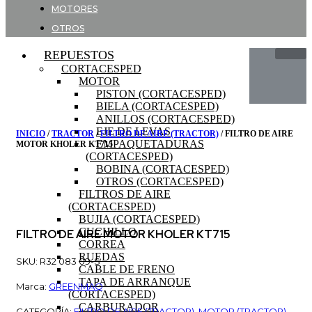
MOTORES
OTROS
REPUESTOS
CORTACESPED
MOTOR
PISTON (CORTACESPED)
BIELA (CORTACESPED)
ANILLOS (CORTACESPED)
EJE DE LEVAS
INICIO
/
TRACTOR
/
FILTRO DE AIRE (TRACTOR)
/ FILTRO DE AIRE
EMPAQUETADURAS
MOTOR KHOLER KT715
(CORTACESPED)
BOBINA (CORTACESPED)
OTROS (CORTACESPED)
FILTROS DE AIRE
(CORTACESPED)
BUJIA (CORTACESPED)
CUCHILLO
FILTRO DE AIRE MOTOR KHOLER KT715
CORREA
RUEDAS
SKU: R32 083 09-S
CABLE DE FRENO
TAPA DE ARRANQUE
Marca:
GREENMAQ
(CORTACESPED)
CARBURADOR
CATEGORÍA:
FILTRO DE AIRE (TRACTOR)
,
MOTOR (TRACTOR)
,