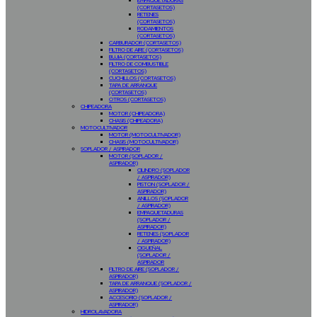
EMPAQUETADURAS
(CORTASETOS)
RETENES
(CORTASETOS)
RODAMIENTOS
(CORTASETOS)
CARBURADOR (CORTASETOS)
FILTRO DE AIRE (CORTASETOS)
BUJIA (CORTASETOS)
FILTRO DE COMBUSTIBLE
(CORTASETOS)
CUCHILLOS (CORTASETOS)
TAPA DE ARRANQUE
(CORTASETOS)
OTROS (CORTASETOS)
CHIPEADORA
MOTOR (CHIPEADORA)
CHASIS (CHIPEADORA)
MOTOCULTIVADOR
MOTOR (MOTOCULTIVADOR)
CHASIS (MOTOCULTIVADOR)
SOPLADOR / ASPIRADOR
MOTOR (SOPLADOR /
ASPIRADOR)
CILINDRO (SOPLADOR
/ ASPIRADOR)
PISTON (SOPLADOR /
ASPIRADOR)
ANILLOS (SOPLADOR
/ ASPIRADOR)
EMPAQUETADURAS
(SOPLADOR /
ASPIRADOR)
RETENES (SOPLADOR
/ ASPIRADOR)
CIGUEÑAL
(SOPLADOR /
ASPIRADOR
FILTRO DE AIRE (SOPLADOR /
ASPIRADOR)
TAPA DE ARRANQUE (SOPLADOR /
ASPIRADOR)
ACCESORIO (SOPLADOR /
ASPIRADOR)
HIDROLAVADORA