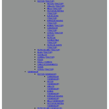
MOTOR (TRACTOR)
PISTON (TRACTOR)
ANILLOS (TRACTOR)
BIELA (TRACTOR)
MOTOR DE PARTIDA
(TRACTOR)
EJE DE LEVAS
(TRACTOR)
EMPAQUETADURAS
(TRACTOR)
BOBINA (TRACTOR)
CABURADOR
(TRACTOR)
OTROS (TRACTOR
MOTOR)
FILTRO DE
COMBUSTIBLE
(TRACTOR)
FILTRO DE ACEITE
(TRACTOR)
FILTRO DE AIRE (TRACTOR)
BUJIA (TRACTOR)
CUCHILLOS
CORREA (TRACTOR)
POLEA
MASA / TORRETA
CABLE ACCIONAMIENTO
CHASIS
OTROS (TRACTOR)
GENERADOR
MOTOR (GENERADOR)
CARBURADOR
(GENERADOR)
PISTON
(GENERADOR)
ANILLOS
(GENERADOR)
BOBINA
(GENERADOR)
EMPAQUETADURAS
(GENERADOR)
BIELA (GENERADOR)
MOTOR DE PARTIDA
(GENERADOR)
FILTRO DE AIRE (GENERADOR)