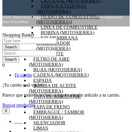
CIGÜEÑAL (MOTOSIERRA)
EMPAQUETADURAS
(MOTOSIERRA)
FILTRO DE COMBUSTIBLE
©2023. Repuestos Maquinaria Jardín. Derechos Reservados. Una empresa del
Grupo GreenMaq
(MOTOSIERRA))
LINEA DE COMBUSTIBLE
BOBINA (MOTOSIERRA)
Shopping Basket
KIT MEMBRANA
CARBURADOR
(MOTOSIERRA)
VOLANTE
FILTRO DE AIRE
(MOTOSIERRA)
0
BUJIA (MOTOSIERRA)
Tu carrito
CADENA (MOTOSIERRA)
ESPADA
¡Tu carrito está vacío!
BOMBA DE ACEITE
(MOTOSIERRA)
Parece que todavía no has agregado ningún artículo a tu carrito.
TAPA DE ARRANQUE
(MOTOSIERRA)
Buscar productos
TAPA DE FRENO
X
EMBRAGUE / TAMBOR
(MOTOSIERRA)
INICIO
SILENCIADOR
LIMAS
OFERTAS