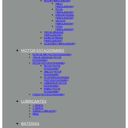
MOTOR (HIDROLAVADORA)
ANILLO
(HIDROLAVADORA)
PISTON
(HIDROLAVADORA)
EMPAQUETADURAS
(HIDROLAVADORA)
VALVULAS
(HIDROLAVADORA)
OTROS
(HIDROLAVADORA)
TAPA DE ARRANQUE
(HIDROLAVADORA)
BOMBA DE PRESION
(HIDROLAVADORA)
ACCESORIOS (HIDROLAVADORA)
MOTOR ESTACIONARIO
FILTRO DE AIRE (MOTOR ESTACIONARIO)
TAPA DE ARRANQUE (MOTOR
ESTACIONARIO)
MOTOR (MOTOR ESTACIONARIO)
PISTON (MOTOR
ESTACIONARIO)
ANILLOS (MOTOR
ESTACIONARIO)
KIT DE EMPAQUETADURAS
(MOTOR ESTACIONARIO)
CARBURADOR (MOTOR
ESTACIONARIO)
BOBINA (MOTOR
ESTACIONARIO)
OTROS (MOTOR ESTACIONARIO)
LUBRICANTES
2 TIEMPOS
4 TIEMPOS
CADENA (LUBRICANTES)
DIESEL
BATERIAS