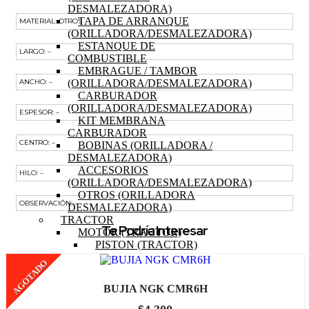
DESMALEZADORA)
TAPA DE ARRANQUE
MATERIAL: OTROS
(ORILLADORA/DESMALEZADORA)
ESTANQUE DE
LARGO: –
COMBUSTIBLE
EMBRAGUE / TAMBOR
(ORILLADORA/DESMALEZADORA)
ANCHO: –
CARBURADOR
(ORILLADORA/DESMALEZADORA)
ESPESOR: –
KIT MEMBRANA
CARBURADOR
CENTRO: –
BOBINAS (ORILLADORA /
DESMALEZADORA)
ACCESORIOS
HILO: –
(ORILLADORA/DESMALEZADORA)
OTROS (ORILLADORA
OBSERVACIÓN: –
DESMALEZADORA)
TRACTOR
Te Podría Interesar
MOTOR (TRACTOR)
PISTON (TRACTOR)
ANILLOS (TRACTOR)
AGOTADO
BIELA (TRACTOR)
MOTOR DE PARTIDA
BUJIA NGK CMR6H
(TRACTOR)
EJE DE LEVAS (TRACTOR)