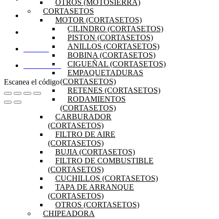
OTROS (MOTOSIERRA)
CORTASETOS
PRODUCTOS
MOTOR (CORTASETOS)
CILINDRO (CORTASETOS)
PREGUNTAS FRECUENTES
PISTON (CORTASETOS)
ANILLOS (CORTASETOS)
MI CUENTA
BOBINA (CORTASETOS)
CIGUEÑAL (CORTASETOS)
DISTRIBUIDORES
EMPAQUETADURAS
(CORTASETOS)
Escanea el código
RETENES (CORTASETOS)
RODAMIENTOS
(CORTASETOS)
CARBURADOR
(CORTASETOS)
FILTRO DE AIRE
(CORTASETOS)
BUJIA (CORTASETOS)
FILTRO DE COMBUSTIBLE
(CORTASETOS)
CUCHILLOS (CORTASETOS)
TAPA DE ARRANQUE
(CORTASETOS)
OTROS (CORTASETOS)
CHIPEADORA