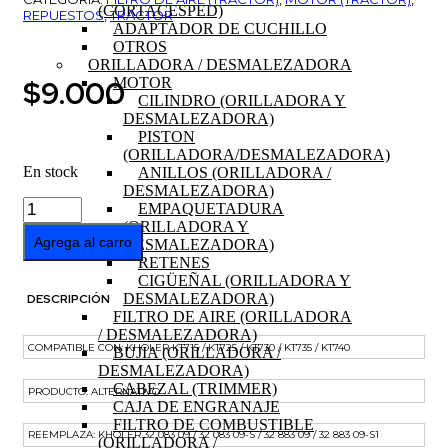
(CORTACESPED)
REPUESTOS
,
TRACTOR
ADAPTADOR DE CUCHILLO
OTROS
ORILLADORA / DESMALEZADORA
$
9.000
MOTOR
CILINDRO (ORILLADORA Y
DESMALEZADORA)
PISTON
(ORILLADORA/DESMALEZADORA)
En stock
ANILLOS (ORILLADORA /
DESMALEZADORA)
FILTRO
EMPAQUETADURA
DE
(ORILLADORA Y
AIRE
Agrega al carro
DESMALEZADORA)
MOTOR
RETENES
KHOLER
CIGÜEÑAL (ORILLADORA Y
KT715
DESMALEZADORA)
DESCRIPCIÓN
cantidad
FILTRO DE AIRE (ORILLADORA
/ DESMALEZADORA)
COMPATIBLE CON: KHOLER KT715 / KT725 / KT730 / KT735 / KT740
BUJIA (ORILLADORA /
DESMALEZADORA)
CABEZAL (TRIMMER)
PRODUCTO: ALTERNATIVO
CAJA DE ENGRANAJE
FILTRO DE COMBUSTIBLE
REEMPLAZA: KHOLER 32 083 09 / 32 083 09-S / 32 883 09 / 32 883 09-S1
(ORILLADORA /