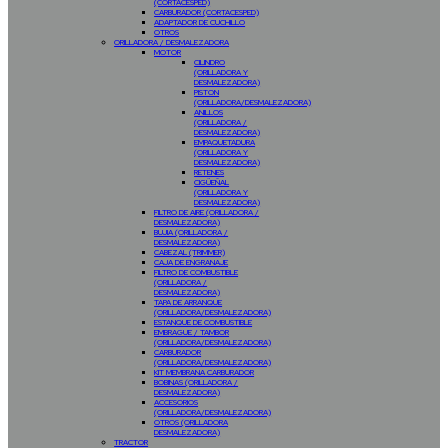
(CORTACESPED)
CARBURADOR (CORTACESPED)
ADAPTADOR DE CUCHILLO
OTROS
ORILLADORA / DESMALEZADORA
MOTOR
CILINDRO
(ORILLADORA Y
DESMALEZADORA)
PISTON
(ORILLADORA/DESMALEZADORA)
ANILLOS
(ORILLADORA /
DESMALEZADORA)
EMPAQUETADURA
(ORILLADORA Y
DESMALEZADORA)
RETENES
CIGÜEÑAL
(ORILLADORA Y
DESMALEZADORA)
FILTRO DE AIRE (ORILLADORA /
DESMALEZADORA)
BUJIA (ORILLADORA /
DESMALEZADORA)
CABEZAL (TRIMMER)
CAJA DE ENGRANAJE
FILTRO DE COMBUSTIBLE
(ORILLADORA /
DESMALEZADORA)
TAPA DE ARRANQUE
(ORILLADORA/DESMALEZADORA)
ESTANQUE DE COMBUSTIBLE
EMBRAGUE / TAMBOR
(ORILLADORA/DESMALEZADORA)
CARBURADOR
(ORILLADORA/DESMALEZADORA)
KIT MEMBRANA CARBURADOR
BOBINAS (ORILLADORA /
DESMALEZADORA)
ACCESORIOS
(ORILLADORA/DESMALEZADORA)
OTROS (ORILLADORA
DESMALEZADORA)
TRACTOR