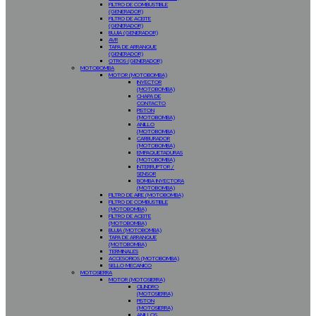
FILTRO DE COMBUSTIBLE
(GENERADOR)
FILTRO DE ACEITE
(GENERADOR)
BUJIA (GENERADOR)
AVR
TAPA DE ARRANQUE
(GENERADOR)
OTROS (GENERADOR)
MOTOBOMBA
MOTOR (MOTOBOMBA)
INYECTOR
(MOTOBOMBA)
CHAPA DE
CONTACTO
PISTON
(MOTOBOMBA)
ANILLO
(MOTOBOMBA)
CARBURADOR
(MOTOBOMBA)
EMPAQUETADURAS
(MOTOBOMBA)
INTERRUPTOR /
SENSOR
BOMBA INYECTORA
(MOTOBOMBA)
FILTRO DE AIRE (MOTOBOMBA)
FILTRO DE COMBUSTIBLE
(MOTOBOMBA)
FILTRO DE ACEITE
(MOTOBOMBA)
BUJIA (MOTOBOMBA)
TAPA DE ARRANQUE
(MOTOBOMBA)
TERMINALES
ACCESORIOS (MOTOBOMBA)
SELLO MECANICO
MOTOSIERRA
MOTOR (MOTOSIERRA)
CILINDRO
(MOTOSIERRA)
PISTON
(MOTOSIERRA)
ANILLOS