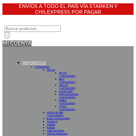
ENVÍOS A TODO EL PAÍS VÍA STARKEN Y
CHILEXPRESS POR PAGAR
Búsqueda
de
productos
MI CUENTA
REPUESTOS
CORTACESPED
MOTOR
PISTON
(CORTACESPED)
BIELA
(CORTACESPED)
ANILLOS
(CORTACESPED)
EJE DE LEVAS
EMPAQUETADURAS
(CORTACESPED)
BOBINA
(CORTACESPED)
OTROS
(CORTACESPED)
FILTROS DE AIRE
(CORTACESPED)
BUJIA (CORTACESPED)
CUCHILLO
CORREA
RUEDAS
CABLE DE FRENO
TAPA DE ARRANQUE