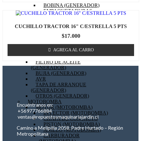
BOBINA (GENERADOR)
EMPAQUETADURAS
(GENERADOR)
BIELA (GENERADOR)
CUCHILLO TRACTOR 16" C/ESTRELLA 5 PTS
MOTOR DE PARTIDA
(GENERADOR)
$
17.000
FILTRO DE AIRE
(GENERADOR)
AGREGA AL CARRO
FILTRO DE COMBUSTIBLE
(GENERADOR)
FILTRO DE ACEITE
(GENERADOR)
BUJIA (GENERADOR)
AVR
TAPA DE ARRANQUE
(GENERADOR)
OTROS (GENERADOR)
MOTOBOMBA
Encuéntranos en:
MOTOR (MOTOBOMBA)
+56977766884
INYECTOR (MOTOBOMBA)
ventas@repuestosmaquinariajardin.cl
CHAPA DE CONTACTO
PISTON (MOTOBOMBA)
Camino a Melipilla 2058, Padre Hurtado – Región
ANILLO (MOTOBOMBA)
Metropolitana
CARBURADOR