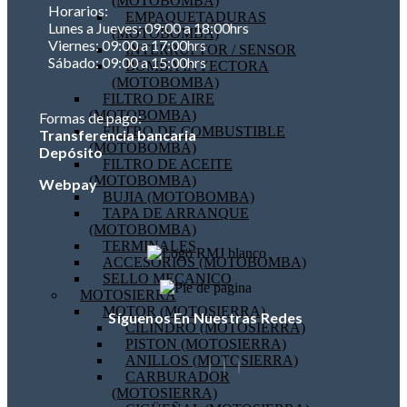
(MOTOBOMBA)
Horarios:
EMPAQUETADURAS
Lunes a Jueves: 09:00 a 18:00hrs
(MOTOBOMBA)
Viernes: 09:00 a 17:00hrs
INTERRUPTOR / SENSOR
Sábado: 09:00 a 15:00hrs
BOMBA INYECTORA
(MOTOBOMBA)
FILTRO DE AIRE
(MOTOBOMBA)
Formas de pago:
FILTRO DE COMBUSTIBLE
Transferencia bancaria
(MOTOBOMBA)
Depósito
FILTRO DE ACEITE
(MOTOBOMBA)
Webpay
BUJIA (MOTOBOMBA)
TAPA DE ARRANQUE
(MOTOBOMBA)
TERMINALES
ACCESORIOS (MOTOBOMBA)
SELLO MECANICO
MOTOSIERRA
MOTOR (MOTOSIERRA)
Síguenos En Nuestras Redes
CILINDRO (MOTOSIERRA)
PISTON (MOTOSIERRA)
ANILLOS (MOTOSIERRA)
CARBURADOR
(MOTOSIERRA)