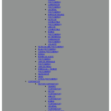
(MOTOSIERRA)
CARBURADOR
(MOTOSIERRA)
CIGÜEÑAL
(MOTOSIERRA)
EMPAQUETADURAS
(MOTOSIERRA)
FILTRO DE
COMBUSTIBLE
(MOTOSIERRA))
LINEA DE
COMBUSTIBLE
BOBINA
(MOTOSIERRA)
KIT MEMBRANA
CARBURADOR
(MOTOSIERRA)
VOLANTE
FILTRO DE AIRE (MOTOSIERRA)
BUJIA (MOTOSIERRA)
CADENA (MOTOSIERRA)
ESPADA
BOMBA DE ACEITE
(MOTOSIERRA)
TAPA DE ARRANQUE
(MOTOSIERRA)
TAPA DE FRENO
EMBRAGUE / TAMBOR
(MOTOSIERRA)
SILENCIADOR
LIMAS
OTROS (MOTOSIERRA)
CORTASETOS
MOTOR (CORTASETOS)
CILINDRO
(CORTASETOS)
PISTON
(CORTASETOS)
ANILLOS
(CORTASETOS)
BOBINA
(CORTASETOS)
CIGUEÑAL
(CORTASETOS)