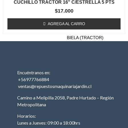
CUCHILLO TRACTOR 16" C/ESTRELLA 5 PTS
TRACTOR
$
17.000
MOTOR (TRACTOR)
PISTON (TRACTOR)
AGREGA AL CARRO
ANILLOS (TRACTOR)
BIELA (TRACTOR)
MOTOR DE PARTIDA
(TRACTOR)
EJE DE LEVAS
(TRACTOR)
Encuéntranos en:
EMPAQUETADURAS
+56977766884
(TRACTOR)
ventas@repuestosmaquinariajardin.cl
BOBINA (TRACTOR)
Camino a Melipilla 2058, Padre Hurtado – Región
CABURADOR
Metropolitana
(TRACTOR)
Horarios:
OTROS (TRACTOR
Lunes a Jueves: 09:00 a 18:00hrs
MOTOR)