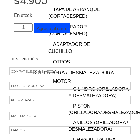
$
4.900
TAPA DE ARRANQUE
En stock
(CORTACESPED)
CARBURADOR
Agrega al carro
(CORTACESPED)
ADAPTADOR DE
CUCHILLO
DESCRIPCIÓN
OTROS
COMPATIBLE CON: EH6000W
ORILLADORA / DESMALEZADORA
MOTOR
PRODUCTO: ORIGINAL
CILINDRO (ORILLADORA
Y DESMALEZADORA)
REEMPLAZA: –
PISTON
(ORILLADORA/DESMALEZADOR
MATERIAL: OTROS
ANILLOS (ORILLADORA /
DESMALEZADORA)
LARGO: –
EMPAQUETADURA