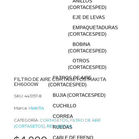
ANILLOS
(CORTACESPED)
EJE DE LEVAS
EMPAQUETADURAS
(CORTACESPED)
BOBINA
(CORTACESPED)
OTROS
(CORTACESPED)
FILTROS DE AIRE
FILTRO DE AIRE CORTASETOS MAKITA
EH6000W
(CORTACESPED)
BUJIA (CORTACESPED)
SKU: 443157-8
CUCHILLO
Marca:
MAKITA
CORREA
CATEGORÍA:
CORTASETOS
,
FILTRO DE AIRE
(CORTASETOS)
,
REPUESTOS
RUEDAS
CABLE DE FRENO