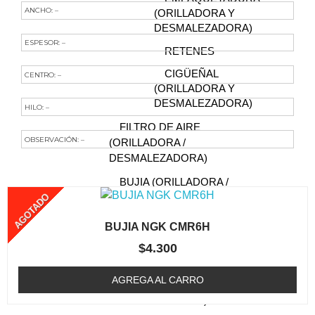
ANCHO: –
(ORILLADORA Y
DESMALEZADORA)
ESPESOR: –
RETENES
CIGÜEÑAL
CENTRO: –
(ORILLADORA Y
DESMALEZADORA)
HILO: –
FILTRO DE AIRE
OBSERVACIÓN: –
(ORILLADORA /
DESMALEZADORA)
Te Podría Interesar
BUJIA (ORILLADORA /
AGOTADO
DESMALEZADORA)
CABEZAL (TRIMMER)
BUJIA NGK CMR6H
CAJA DE ENGRANAJE
$
4.300
FILTRO DE COMBUSTIBLE
AGREGA AL CARRO
(ORILLADORA /
DESMALEZADORA)