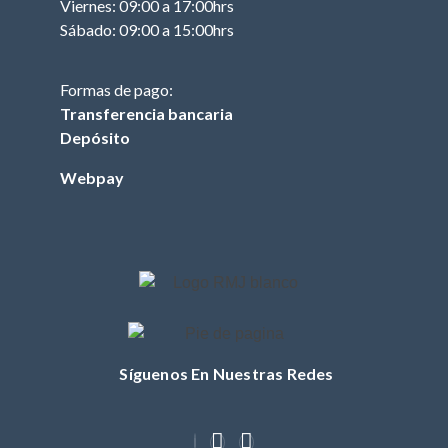
Viernes: 09:00 a 17:00hrs
FILTRO DE
Sábado: 09:00 a 15:00hrs
COMBUSTIBLE
(TRACTOR)
Formas de pago:
FILTRO DE ACEITE
Transferencia bancaria
(TRACTOR)
Depósito
FILTRO DE AIRE
(TRACTOR)
Webpay
BUJIA (TRACTOR)
CUCHILLOS
CORREA (TRACTOR)
POLEA
MASA / TORRETA
Síguenos En Nuestras Redes
CABLE ACCIONAMIENTO
CHASIS
OTROS (TRACTOR)