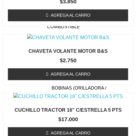
$
3.850
TAPA DE ARRANQUE
(ORILLADORA/DESMALEZADORA)
AGREGA AL CARRO
ESTANQUE DE
COMBUSTIBLE
EMBRAGUE / TAMBOR
(ORILLADORA/DESMALEZADORA)
CHAVETA VOLANTE MOTOR B&S
CARBURADOR
$
2.750
(ORILLADORA/DESMALEZADORA)
KIT MEMBRANA
AGREGA AL CARRO
CARBURADOR
BOBINAS (ORILLADORA /
DESMALEZADORA)
ACCESORIOS
CUCHILLO TRACTOR 16" C/ESTRELLA 5 PTS
(ORILLADORA/DESMALEZADORA)
$
17.000
OTROS (ORILLADORA
DESMALEZADORA)
AGREGA AL CARRO