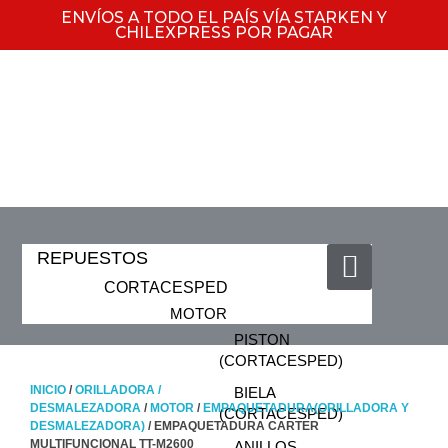
ENVÍOS A TODO EL PAÍS VÍA STARKEN Y
CHILEXPRESS POR PAGAR
REPUESTOS
CORTACESPED
MOTOR
PISTON
(CORTACESPED)
INICIO
/
ORILLADORA /
BIELA
DESMALEZADORA
/
MOTOR
/
EMPAQUETADURA(ORILLADORA Y
(CORTACESPED)
DESMALEZADORA)
/ EMPAQUETADURA CARTER
MULTIFUNCIONAL TT-M2600
ANILLOS