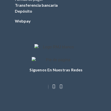
FILTRO DE
Transferencia bancaria
COMBUSTIBLE
Depósito
(TRACTOR)
Webpay
FILTRO DE ACEITE
(TRACTOR)
FILTRO DE AIRE
(TRACTOR)
BUJIA (TRACTOR)
CUCHILLOS
CORREA (TRACTOR)
Síguenos En Nuestras Redes
POLEA
MASA / TORRETA
CABLE ACCIONAMIENTO
CHASIS
OTROS (TRACTOR)