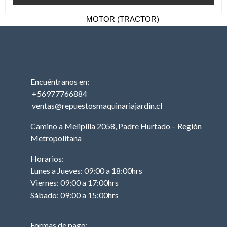
TRACTOR
MOTOR (TRACTOR)
PISTON (TRACTOR)
ANILLOS (TRACTOR)
BIELA (TRACTOR)
Encuéntranos en:
MOTOR DE PARTIDA
(TRACTOR)
+56977766884
ventas@repuestosmaquinariajardin.cl
EJE DE LEVAS
(TRACTOR)
Camino a Melipilla 2058, Padre Hurtado – Región
EMPAQUETADURAS
Metropolitana
(TRACTOR)
Horarios:
BOBINA (TRACTOR)
Lunes a Jueves: 09:00 a 18:00hrs
CABURADOR
Viernes: 09:00 a 17:00hrs
(TRACTOR)
Sábado: 09:00 a 15:00hrs
OTROS (TRACTOR
MOTOR)
Formas de pago: