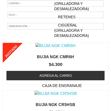
CENTRO: –
(ORILLADORA Y
DESMALEZADORA)
HILO: –
RETENES
CIGÜEÑAL
OBSERVACIÓN: –
(ORILLADORA Y
Te Podría Interesar
DESMALEZADORA)
FILTRO DE AIRE
AGOTADO
(ORILLADORA /
DESMALEZADORA)
BUJIA NGK CMR6H
BUJIA (ORILLADORA /
$
4.300
DESMALEZADORA)
AGREGA AL CARRO
CABEZAL (TRIMMER)
CAJA DE ENGRANAJE
FILTRO DE COMBUSTIBLE
(ORILLADORA /
BUJIA NGK CR5HSB
DESMALEZADORA)