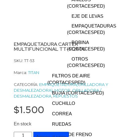
(CORTACESPED)
EJE DE LEVAS
EMPAQUETADURAS
(CORTACESPED)
BOBINA
EMPAQUETADURA CARTER
MULTIFUNCIONAL TT-M2600
(CORTACESPED)
OTROS
SKU: TT-53
(CORTACESPED)
Marca:
TITAN
FILTROS DE AIRE
(CORTACESPED)
CATEGORÍA:
EMPAQUETADURA(ORILLADORA Y
DESMALEZADORA)
,
MOTOR
,
ORILLADORA /
BUJIA (CORTACESPED)
DESMALEZADORA
,
REPUESTOS
CUCHILLO
$
1.500
CORREA
En stock
RUEDAS
CABLE DE FRENO
Agrega al carro