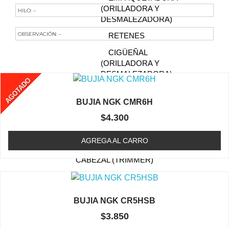
(ORILLADORA Y
HILO: –
DESMALEZADORA)
OBSERVACIÓN: –
RETENES
Te Podría Interesar
CIGÜEÑAL
(ORILLADORA Y
DESMALEZADORA)
AGOTADO
FILTRO DE AIRE
BUJIA NGK CMR6H
(ORILLADORA /
DESMALEZADORA)
$
4.300
BUJIA (ORILLADORA /
AGREGA AL CARRO
DESMALEZADORA)
CABEZAL (TRIMMER)
CAJA DE ENGRANAJE
FILTRO DE COMBUSTIBLE
BUJIA NGK CR5HSB
(ORILLADORA /
$
3.850
DESMALEZADORA)