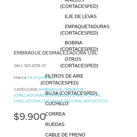
ANILLOS
(CORTACESPED)
EJE DE LEVAS
EMPAQUETADURAS
(CORTACESPED)
BOBINA
(CORTACESPED)
EMBRAGUE DESMALEZADORA 128L
OTROS
SKU: 525 4729-01
(CORTACESPED)
FILTROS DE AIRE
Marca:
HUSQVARNA
(CORTACESPED)
CATEGORÍA:
EMBRAGUE / TAMBOR
BUJIA (CORTACESPED)
(ORILLADORA/DESMALEZADORA)
,
MOTOR
,
ORILLADORA / DESMALEZADORA
,
REPUESTOS
CUCHILLO
$
9.900
CORREA
RUEDAS
CABLE DE FRENO