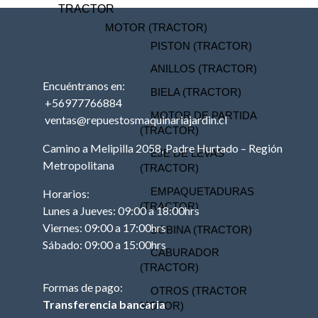
TRACTOR
MOTOR (TRACTOR)
PISTON (TRACTOR)
ANILLOS (TRACTOR)
Encuéntranos en:
BIELA (TRACTOR)
+56977766884
MOTOR DE PARTIDA
ventas@repuestosmaquinariajardin.cl
(TRACTOR)
Camino a Melipilla 2058, Padre Hurtado – Región
EJE DE LEVAS
Metropolitana
(TRACTOR)
EMPAQUETADURAS
Horarios:
(TRACTOR)
Lunes a Jueves: 09:00 a 18:00hrs
Viernes: 09:00 a 17:00hrs
BOBINA (TRACTOR)
Sábado: 09:00 a 15:00hrs
CABURADOR
(TRACTOR)
Formas de pago:
OTROS (TRACTOR
Transferencia bancaria
MOTOR)