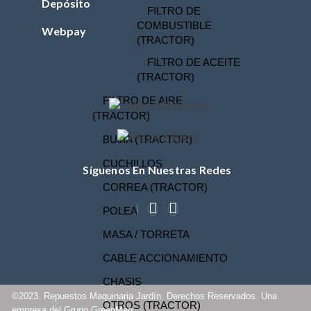
Depósito
FILTRO DE
COMBUSTIBLE
Webpay
(TRACTOR)
FILTRO DE ACEITE
(TRACTOR)
FILTRO DE AIRE
(TRACTOR)
BUJIA (TRACTOR)
CUCHILLOS
Síguenos En Nuestras Redes
CORREA (TRACTOR)
POLEA
MASA / TORRETA
CABLE ACCIONAMIENTO
CHASIS
©2023. Repuestos Maquinaria Jardín. Derechos Reservados. Una
OTROS (TRACTOR)
empresa del Grupo GreenMaq