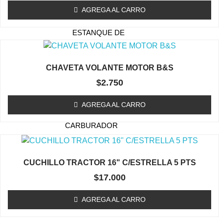
TAPA DE ARRANQUE
AGREGA AL CARRO
(ORILLADORA/DESMALEZADORA)
ESTANQUE DE
COMBUSTIBLE
EMBRAGUE / TAMBOR
CHAVETA VOLANTE MOTOR B&S
(ORILLADORA/DESMALEZADORA)
$
2.750
CARBURADOR
(ORILLADORA/DESMALEZADORA)
AGREGA AL CARRO
KIT MEMBRANA
CARBURADOR
BOBINAS (ORILLADORA /
DESMALEZADORA)
CUCHILLO TRACTOR 16" C/ESTRELLA 5 PTS
ACCESORIOS
$
17.000
(ORILLADORA/DESMALEZADORA)
OTROS (ORILLADORA
AGREGA AL CARRO
DESMALEZADORA)