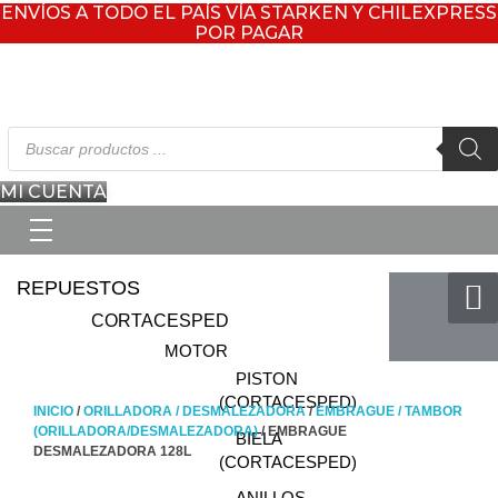
ENVÍOS A TODO EL PAÍS VÍA STARKEN Y CHILEXPRESS
POR PAGAR
Búsqueda
de
productos
MI CUENTA
REPUESTOS
CORTACESPED
MOTOR
PISTON
(CORTACESPED)
INICIO
/
ORILLADORA / DESMALEZADORA
/
EMBRAGUE / TAMBOR
(ORILLADORA/DESMALEZADORA)
/ EMBRAGUE
BIELA
DESMALEZADORA 128L
(CORTACESPED)