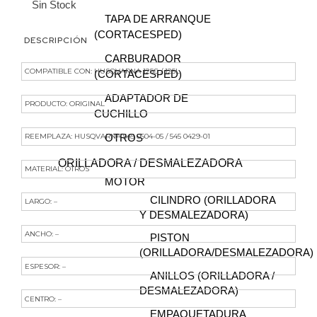
Sin Stock
TAPA DE ARRANQUE
(CORTACESPED)
DESCRIPCIÓN
CARBURADOR
COMPATIBLE CON: HUSQVARNA 125C / 125L
(CORTACESPED)
ADAPTADOR DE
PRODUCTO: ORIGINAL
CUCHILLO
REEMPLAZA: HUSQVARNA 545 0504-05 / 545 0429-01
OTROS
ORILLADORA / DESMALEZADORA
MATERIAL: OTROS
MOTOR
CILINDRO (ORILLADORA
LARGO: –
Y DESMALEZADORA)
ANCHO: –
PISTON
(ORILLADORA/DESMALEZADORA)
ESPESOR: –
ANILLOS (ORILLADORA /
DESMALEZADORA)
CENTRO: –
EMPAQUETADURA