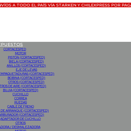
NVÍOS A TODO EL PAÍS VÍA STARKEN Y CHILEXPRESS POR PAG
EPUESTOS
CORTACESPED
MOTOR
PISTON (CORTACESPED)
BIELA (CORTACESPED)
ANILLOS (CORTACESPED)
EJE DE LEVAS
EMPAQUETADURAS (CORTACESPED)
BOBINA (CORTACESPED)
OTROS (CORTACESPED)
LTROS DE AIRE (CORTACESPED)
BUJIA (CORTACESPED)
CUCHILLO
CORREA
RUEDAS
CABLE DE FRENO
 DE ARRANQUE (CORTACESPED)
ARBURADOR (CORTACESPED)
ADAPTADOR DE CUCHILLO
OTROS
ADORA / DESMALEZADORA