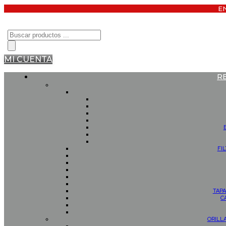
E
Búsqueda
de
productos
MI CUENTA
R
FI
TAPA
C
ORILL