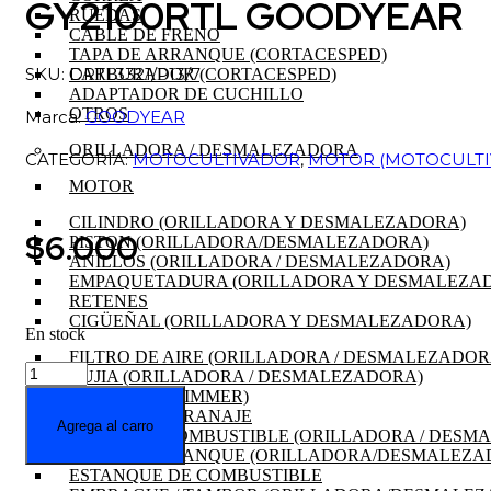
GY2100RTL GOODYEAR
RUEDAS
CABLE DE FRENO
TAPA DE ARRANQUE (CORTACESPED)
SKU: DRTL3321/P13/7
CARBURADOR (CORTACESPED)
ADAPTADOR DE CUCHILLO
OTROS
Marca:
GOODYEAR
ORILLADORA / DESMALEZADORA
CATEGORÍA:
MOTOCULTIVADOR
,
MOTOR (MOTOCULTI
MOTOR
CILINDRO (ORILLADORA Y DESMALEZADORA)
$
6.000
PISTON (ORILLADORA/DESMALEZADORA)
ANILLOS (ORILLADORA / DESMALEZADORA)
EMPAQUETADURA (ORILLADORA Y DESMALEZA
RETENES
CIGÜEÑAL (ORILLADORA Y DESMALEZADORA)
En stock
FILTRO DE AIRE (ORILLADORA / DESMALEZADOR
CUCHILLO
BUJIA (ORILLADORA / DESMALEZADORA)
PLANO
CABEZAL (TRIMMER)
DERECHO
CAJA DE ENGRANAJE
Agrega al carro
ABREZANJA
FILTRO DE COMBUSTIBLE (ORILLADORA / DESM
MOTOCULTIVADOR
TAPA DE ARRANQUE (ORILLADORA/DESMALEZA
GY2100RTL
ESTANQUE DE COMBUSTIBLE
GOODYEAR