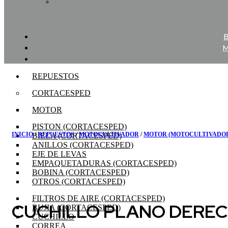
REPUESTOS
CORTACESPED
MOTOR
PISTON (CORTACESPED)
INICIO
/
REPUESTOS
/
MOTOCULTIVADOR
/
MOTOR (MOTOCULTIVADO
BIELA (CORTACESPED)
ANILLOS (CORTACESPED)
EJE DE LEVAS
EMPAQUETADURAS (CORTACESPED)
BOBINA (CORTACESPED)
OTROS (CORTACESPED)
FILTROS DE AIRE (CORTACESPED)
CUCHILLO PLANO DERE
BUJIA (CORTACESPED)
CUCHILLO
CORREA