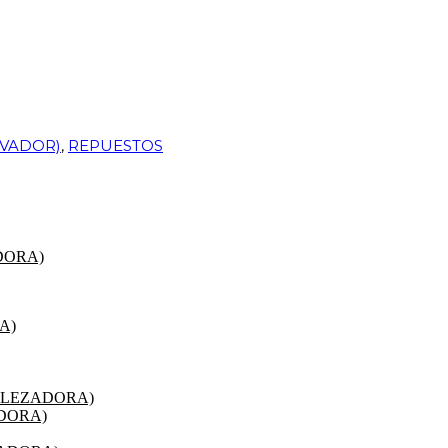
VADOR)
,
REPUESTOS
DORA)
A)
ALEZADORA)
DORA)