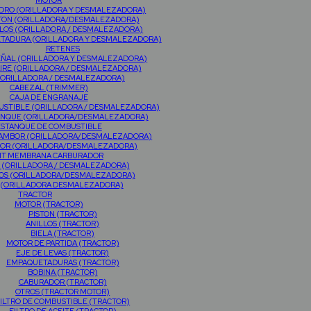
MOTOR
NDRO (ORILLADORA Y DESMALEZADORA)
TON (ORILLADORA/DESMALEZADORA)
LOS (ORILLADORA / DESMALEZADORA)
TADURA (ORILLADORA Y DESMALEZADORA)
RETENES
EÑAL (ORILLADORA Y DESMALEZADORA)
AIRE (ORILLADORA / DESMALEZADORA)
(ORILLADORA / DESMALEZADORA)
CABEZAL (TRIMMER)
CAJA DE ENGRANAJE
USTIBLE (ORILLADORA / DESMALEZADORA)
RANQUE (ORILLADORA/DESMALEZADORA)
ESTANQUE DE COMBUSTIBLE
TAMBOR (ORILLADORA/DESMALEZADORA)
OR (ORILLADORA/DESMALEZADORA)
IT MEMBRANA CARBURADOR
 (ORILLADORA / DESMALEZADORA)
OS (ORILLADORA/DESMALEZADORA)
 (ORILLADORA DESMALEZADORA)
TRACTOR
MOTOR (TRACTOR)
PISTON (TRACTOR)
ANILLOS (TRACTOR)
BIELA (TRACTOR)
MOTOR DE PARTIDA (TRACTOR)
EJE DE LEVAS (TRACTOR)
EMPAQUETADURAS (TRACTOR)
BOBINA (TRACTOR)
CABURADOR (TRACTOR)
OTROS (TRACTOR MOTOR)
ILTRO DE COMBUSTIBLE (TRACTOR)