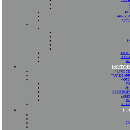
EMPA
FILTRO
TAPA DE 
ACCE
E
TAPA 
BOMBA
AC
MOTOR 
FILTRO DE
TAPA DE AR
MOTOR
PI
AN
KIT DE EM
CARB
BO
OTROS
LU
CA