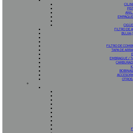
CILI
PIS
ANIL
EMPAQUE
CIGÜ
FILTRO DE 
BUJIA 
FILTRO DE COMB
TAPA DE AR
EMBRAGUE / 
CARBURAD
K
BOBINAS
ACCESORI
OTROS
F