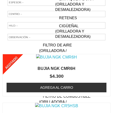
ESPESOR: –
(ORILLADORA Y
DESMALEZADORA)
CENTRO: –
RETENES
HILO: –
CIGÜEÑAL
(ORILLADORA Y
DESMALEZADORA)
OBSERVACIÓN: –
FILTRO DE AIRE
Te Podría Interesar
(ORILLADORA /
DESMALEZADORA)
AGOTADO
BUJIA (ORILLADORA /
BUJIA NGK CMR6H
DESMALEZADORA)
$
4.300
CABEZAL (TRIMMER)
CAJA DE ENGRANAJE
AGREGA AL CARRO
FILTRO DE COMBUSTIBLE
(ORILLADORA /
DESMALEZADORA)