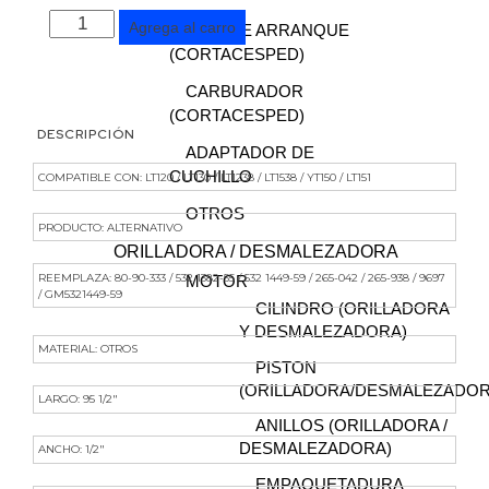
Agrega al carro
TAPA DE ARRANQUE
(CORTACESPED)
CARBURADOR
(CORTACESPED)
DESCRIPCIÓN
ADAPTADOR DE
CUCHILLO
COMPATIBLE CON: LT120 / LT130 / LT1238 / LT1538 / YT150 / LT151
OTROS
PRODUCTO: ALTERNATIVO
ORILLADORA / DESMALEZADORA
REEMPLAZA: 80-90-333 / 532 1382-55 / 532 1449-59 / 265-042 / 265-938 / 9697
MOTOR
/ GM5321449-59
CILINDRO (ORILLADORA
Y DESMALEZADORA)
MATERIAL: OTROS
PISTON
(ORILLADORA/DESMALEZADOR
LARGO: 95 1/2″
ANILLOS (ORILLADORA /
DESMALEZADORA)
ANCHO: 1/2″
EMPAQUETADURA