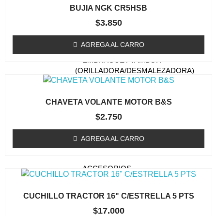
TAPA DE ARRANQUE
BUJIA NGK CR5HSB
(ORILLADORA/DESMALEZADORA)
$
3.850
ESTANQUE DE
COMBUSTIBLE
AGREGA AL CARRO
EMBRAGUE / TAMBOR
(ORILLADORA/DESMALEZADORA)
CARBURADOR
(ORILLADORA/DESMALEZADORA)
CHAVETA VOLANTE MOTOR B&S
KIT MEMBRANA
$
2.750
CARBURADOR
AGREGA AL CARRO
BOBINAS (ORILLADORA /
DESMALEZADORA)
ACCESORIOS
(ORILLADORA/DESMALEZADORA)
OTROS (ORILLADORA
CUCHILLO TRACTOR 16" C/ESTRELLA 5 PTS
DESMALEZADORA)
$
17.000