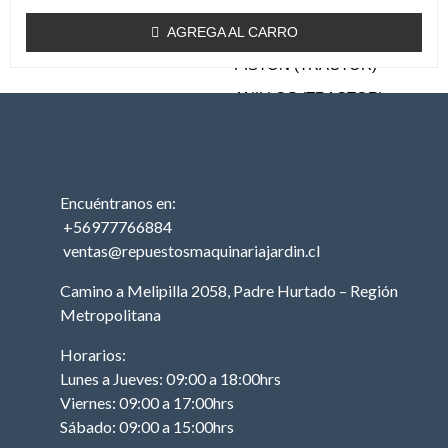
TRACTOR
AGREGA AL CARRO
MOTOR (TRACTOR)
PISTON (TRACTOR)
ANILLOS (TRACTOR)
BIELA (TRACTOR)
MOTOR DE PARTIDA
(TRACTOR)
Encuéntranos en:
EJE DE LEVAS
+56977766884
(TRACTOR)
ventas@repuestosmaquinariajardin.cl
EMPAQUETADURAS
Camino a Melipilla 2058, Padre Hurtado – Región
(TRACTOR)
Metropolitana
BOBINA (TRACTOR)
Horarios:
CABURADOR
Lunes a Jueves: 09:00 a 18:00hrs
(TRACTOR)
Viernes: 09:00 a 17:00hrs
OTROS (TRACTOR
Sábado: 09:00 a 15:00hrs
MOTOR)