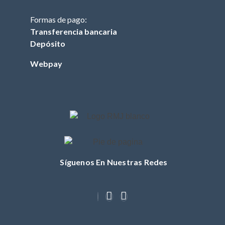
FILTRO DE
Formas de pago:
COMBUSTIBLE
(TRACTOR)
Transferencia bancaria
Depósito
FILTRO DE ACEITE
(TRACTOR)
Webpay
FILTRO DE AIRE
(TRACTOR)
BUJIA (TRACTOR)
CUCHILLOS
CORREA (TRACTOR)
POLEA
Síguenos En Nuestras Redes
MASA / TORRETA
CABLE ACCIONAMIENTO
CHASIS
OTROS (TRACTOR)