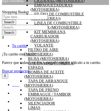
CIGÜEÑAL (MOTOSIERRA)
Grupo GreenMaq
EMPAQUETADURAS
(MOTOSIERRA)
Shopping Basket
FILTRO DE COMBUSTIBLE
(MOTOSIERRA))
LINEA DE COMBUSTIBLE
BOBINA (MOTOSIERRA)
KIT MEMBRANA
CARBURADOR
0
(MOTOSIERRA)
VOLANTE
Tu carrito
FILTRO DE AIRE
¡Tu carrito está vacío!
(MOTOSIERRA)
BUJIA (MOTOSIERRA)
Parece que todavía no has agregado ningún artículo a tu carrito.
CADENA (MOTOSIERRA)
ESPADA
Buscar productos
BOMBA DE ACEITE
X
(MOTOSIERRA)
TAPA DE ARRANQUE
(MOTOSIERRA)
INICIO
TAPA DE FRENO
OFERTAS
EMBRAGUE / TAMBOR
(MOTOSIERRA)
PRODUCTOS
SILENCIADOR
LIMAS
PREGUNTAS FRECUENTES