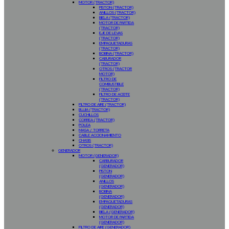
MOTOR (TRACTOR)
PISTON (TRACTOR)
ANILLOS (TRACTOR)
BIELA (TRACTOR)
MOTOR DE PARTIDA
(TRACTOR)
EJE DE LEVAS
(TRACTOR)
EMPAQUETADURAS
(TRACTOR)
BOBINA (TRACTOR)
CABURADOR
(TRACTOR)
OTROS (TRACTOR
MOTOR)
FILTRO DE
COMBUSTIBLE
(TRACTOR)
FILTRO DE ACEITE
(TRACTOR)
FILTRO DE AIRE (TRACTOR)
BUJIA (TRACTOR)
CUCHILLOS
CORREA (TRACTOR)
POLEA
MASA / TORRETA
CABLE ACCIONAMIENTO
CHASIS
OTROS (TRACTOR)
GENERADOR
MOTOR (GENERADOR)
CARBURADOR
(GENERADOR)
PISTON
(GENERADOR)
ANILLOS
(GENERADOR)
BOBINA
(GENERADOR)
EMPAQUETADURAS
(GENERADOR)
BIELA (GENERADOR)
MOTOR DE PARTIDA
(GENERADOR)
FILTRO DE AIRE (GENERADOR)