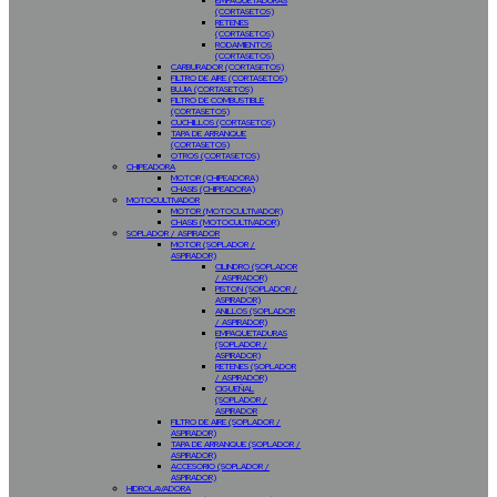
EMPAQUETADURAS
(CORTASETOS)
RETENES
(CORTASETOS)
RODAMIENTOS
(CORTASETOS)
CARBURADOR (CORTASETOS)
FILTRO DE AIRE (CORTASETOS)
BUJIA (CORTASETOS)
FILTRO DE COMBUSTIBLE
(CORTASETOS)
CUCHILLOS (CORTASETOS)
TAPA DE ARRANQUE
(CORTASETOS)
OTROS (CORTASETOS)
CHIPEADORA
MOTOR (CHIPEADORA)
CHASIS (CHIPEADORA)
MOTOCULTIVADOR
MOTOR (MOTOCULTIVADOR)
CHASIS (MOTOCULTIVADOR)
SOPLADOR / ASPIRADOR
MOTOR (SOPLADOR /
ASPIRADOR)
CILINDRO (SOPLADOR
/ ASPIRADOR)
PISTON (SOPLADOR /
ASPIRADOR)
ANILLOS (SOPLADOR
/ ASPIRADOR)
EMPAQUETADURAS
(SOPLADOR /
ASPIRADOR)
RETENES (SOPLADOR
/ ASPIRADOR)
CIGUEÑAL
(SOPLADOR /
ASPIRADOR
FILTRO DE AIRE (SOPLADOR /
ASPIRADOR)
TAPA DE ARRANQUE (SOPLADOR /
ASPIRADOR)
ACCESORIO (SOPLADOR /
ASPIRADOR)
HIDROLAVADORA