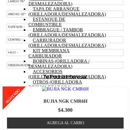
LARGO: 76″
DESMALEZADORA)
TAPA DE ARRANQUE
(ORILLADORA/DESMALEZADORA)
ANCHO: 1/2″
ESTANQUE DE
COMBUSTIBLE
ESPESOR: –
EMBRAGUE / TAMBOR
(ORILLADORA/DESMALEZADORA)
CARBURADOR
CENTRO: –
(ORILLADORA/DESMALEZADORA)
KIT MEMBRANA
HILO: –
CARBURADOR
BOBINAS (ORILLADORA /
OBSERVACIÓN: –
DESMALEZADORA)
ACCESORIOS
Te Podría Interesar
(ORILLADORA/DESMALEZADORA)
OTROS (ORILLADORA
DESMALEZADORA)
AGOTADO
TRACTOR
MOTOR (TRACTOR)
BUJIA NGK CMR6H
PISTON (TRACTOR)
ANILLOS (TRACTOR)
$
4.300
BIELA (TRACTOR)
MOTOR DE PARTIDA
AGREGA AL CARRO
(TRACTOR)
EJE DE LEVAS (TRACTOR)