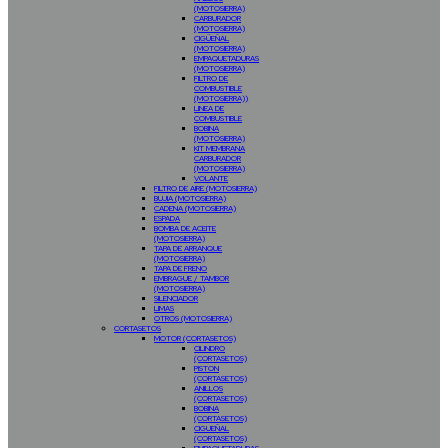
(MOTOSIERRA)
CARBURADOR
(MOTOSIERRA)
CIGÜEÑAL
(MOTOSIERRA)
EMPAQUETADURAS
(MOTOSIERRA)
FILTRO DE
COMBUSTIBLE
(MOTOSIERRA))
LINEA DE
COMBUSTIBLE
BOBINA
(MOTOSIERRA)
KIT MEMBRANA
CARBURADOR
(MOTOSIERRA)
VOLANTE
FILTRO DE AIRE (MOTOSIERRA)
BUJIA (MOTOSIERRA)
CADENA (MOTOSIERRA)
ESPADA
BOMBA DE ACEITE
(MOTOSIERRA)
TAPA DE ARRANQUE
(MOTOSIERRA)
TAPA DE FRENO
EMBRAGUE / TAMBOR
(MOTOSIERRA)
SILENCIADOR
LIMAS
OTROS (MOTOSIERRA)
CORTASETOS
MOTOR (CORTASETOS)
CILINDRO
(CORTASETOS)
PISTON
(CORTASETOS)
ANILLOS
(CORTASETOS)
BOBINA
(CORTASETOS)
CIGUEÑAL
(CORTASETOS)