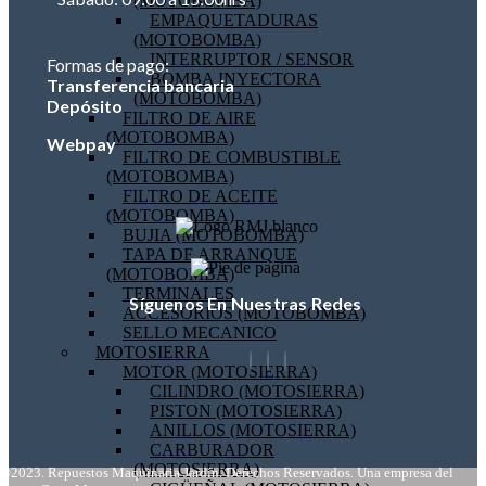
(MOTOBOMBA)
EMPAQUETADURAS
(MOTOBOMBA)
INTERRUPTOR / SENSOR
Formas de pago:
BOMBA INYECTORA
Transferencia bancaria
(MOTOBOMBA)
Depósito
FILTRO DE AIRE
(MOTOBOMBA)
Webpay
FILTRO DE COMBUSTIBLE
(MOTOBOMBA)
FILTRO DE ACEITE
(MOTOBOMBA)
BUJIA (MOTOBOMBA)
TAPA DE ARRANQUE
(MOTOBOMBA)
TERMINALES
Síguenos En Nuestras Redes
ACCESORIOS (MOTOBOMBA)
SELLO MECANICO
MOTOSIERRA
MOTOR (MOTOSIERRA)
CILINDRO (MOTOSIERRA)
PISTON (MOTOSIERRA)
ANILLOS (MOTOSIERRA)
CARBURADOR
(MOTOSIERRA)
©2023. Repuestos Maquinaria Jardín. Derechos Reservados. Una empresa del