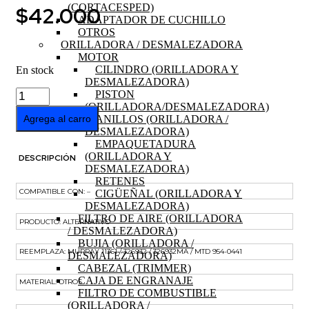
(CORTACESPED)
$
42.000
ADAPTADOR DE CUCHILLO
OTROS
ORILLADORA / DESMALEZADORA
MOTOR
CILINDRO (ORILLADORA Y
En stock
DESMALEZADORA)
CORREA
PISTON
DE
(ORILLADORA/DESMALEZADORA)
TRANSMISION
ANILLOS (ORILLADORA /
Agrega al carro
TRACTOR
DESMALEZADORA)
cantidad
EMPAQUETADURA
(ORILLADORA Y
DESCRIPCIÓN
DESMALEZADORA)
RETENES
COMPATIBLE CON: –
CIGÜEÑAL (ORILLADORA Y
DESMALEZADORA)
FILTRO DE AIRE (ORILLADORA
PRODUCTO: ALTERNATIVO
/ DESMALEZADORA)
BUJIA (ORILLADORA /
REEMPLAZA: MURRAY 11361 / 326932 / 326932MA / MTD 954-0441
DESMALEZADORA)
CABEZAL (TRIMMER)
CAJA DE ENGRANAJE
MATERIAL: OTROS
FILTRO DE COMBUSTIBLE
(ORILLADORA /