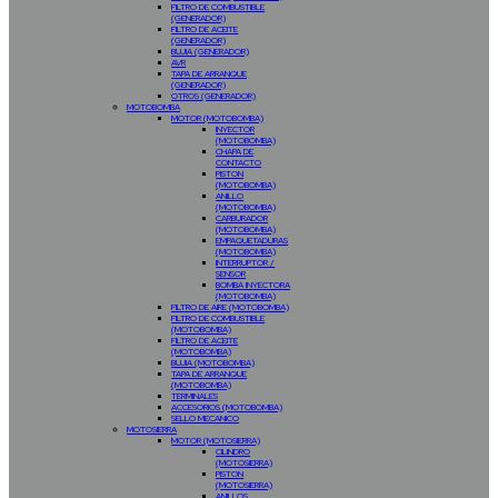
FILTRO DE COMBUSTIBLE
(GENERADOR)
FILTRO DE ACEITE
(GENERADOR)
BUJIA (GENERADOR)
AVR
TAPA DE ARRANQUE
(GENERADOR)
OTROS (GENERADOR)
MOTOBOMBA
MOTOR (MOTOBOMBA)
INYECTOR
(MOTOBOMBA)
CHAPA DE
CONTACTO
PISTON
(MOTOBOMBA)
ANILLO
(MOTOBOMBA)
CARBURADOR
(MOTOBOMBA)
EMPAQUETADURAS
(MOTOBOMBA)
INTERRUPTOR /
SENSOR
BOMBA INYECTORA
(MOTOBOMBA)
FILTRO DE AIRE (MOTOBOMBA)
FILTRO DE COMBUSTIBLE
(MOTOBOMBA)
FILTRO DE ACEITE
(MOTOBOMBA)
BUJIA (MOTOBOMBA)
TAPA DE ARRANQUE
(MOTOBOMBA)
TERMINALES
ACCESORIOS (MOTOBOMBA)
SELLO MECANICO
MOTOSIERRA
MOTOR (MOTOSIERRA)
CILINDRO
(MOTOSIERRA)
PISTON
(MOTOSIERRA)
ANILLOS