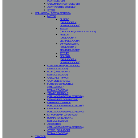
(CORTACESPED)
CARBURADOR (CORTACESPED)
ADAPTADOR DE CUCHILLO
OTROS
ORILLADORA / DESMALEZADORA
MOTOR
CILINDRO
(ORILLADORA Y
DESMALEZADORA)
PISTON
(ORILLADORA/DESMALEZADORA)
ANILLOS
(ORILLADORA /
DESMALEZADORA)
EMPAQUETADURA
(ORILLADORA Y
DESMALEZADORA)
RETENES
CIGÜEÑAL
(ORILLADORA Y
DESMALEZADORA)
FILTRO DE AIRE (ORILLADORA /
DESMALEZADORA)
BUJIA (ORILLADORA /
DESMALEZADORA)
CABEZAL (TRIMMER)
CAJA DE ENGRANAJE
FILTRO DE COMBUSTIBLE
(ORILLADORA /
DESMALEZADORA)
TAPA DE ARRANQUE
(ORILLADORA/DESMALEZADORA)
ESTANQUE DE COMBUSTIBLE
EMBRAGUE / TAMBOR
(ORILLADORA/DESMALEZADORA)
CARBURADOR
(ORILLADORA/DESMALEZADORA)
KIT MEMBRANA CARBURADOR
BOBINAS (ORILLADORA /
DESMALEZADORA)
ACCESORIOS
(ORILLADORA/DESMALEZADORA)
OTROS (ORILLADORA
DESMALEZADORA)
TRACTOR