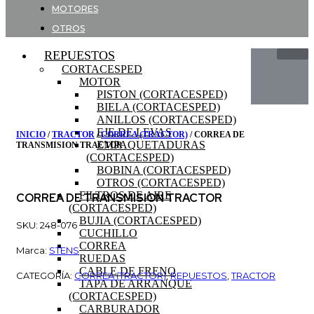
MOTORES
OTROS
REPUESTOS
CORTACESPED
MOTOR
PISTON (CORTACESPED)
BIELA (CORTACESPED)
ANILLOS (CORTACESPED)
EJE DE LEVAS
INICIO
/
TRACTOR
/
CORREA (TRACTOR)
/ CORREA DE
EMPAQUETADURAS
TRANSMISION TRACTOR
(CORTACESPED)
BOBINA (CORTACESPED)
OTROS (CORTACESPED)
FILTROS DE AIRE
CORREA DE TRANSMISION TRACTOR
(CORTACESPED)
BUJIA (CORTACESPED)
SKU: 248-076
CUCHILLO
CORREA
Marca:
STENS
RUEDAS
CABLE DE FRENO
CATEGORÍA:
CORREA (TRACTOR)
,
REPUESTOS
,
TRACTOR
TAPA DE ARRANQUE
(CORTACESPED)
CARBURADOR