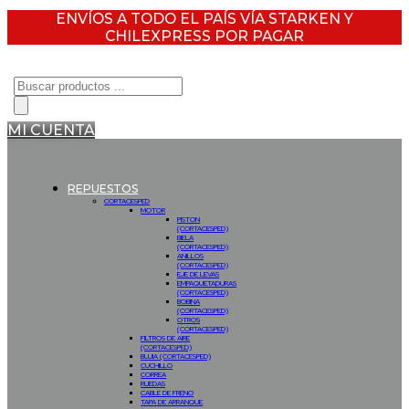
ENVÍOS A TODO EL PAÍS VÍA STARKEN Y
CHILEXPRESS POR PAGAR
Búsqueda
de
productos
MI CUENTA
REPUESTOS
CORTACESPED
MOTOR
PISTON
(CORTACESPED)
BIELA
(CORTACESPED)
ANILLOS
(CORTACESPED)
EJE DE LEVAS
EMPAQUETADURAS
(CORTACESPED)
BOBINA
(CORTACESPED)
OTROS
(CORTACESPED)
FILTROS DE AIRE
(CORTACESPED)
BUJIA (CORTACESPED)
CUCHILLO
CORREA
RUEDAS
CABLE DE FRENO
TAPA DE ARRANQUE