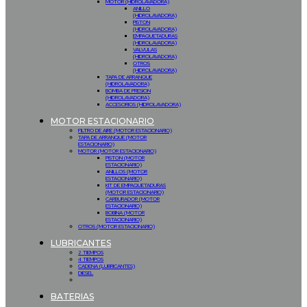
MOTOR (HIDROLAVADORA)
ANILLO
(HIDROLAVADORA)
PISTON
(HIDROLAVADORA)
EMPAQUETADURAS
(HIDROLAVADORA)
VALVULAS
(HIDROLAVADORA)
OTROS
(HIDROLAVADORA)
TAPA DE ARRANQUE
(HIDROLAVADORA)
BOMBA DE PRESION
(HIDROLAVADORA)
ACCESORIOS (HIDROLAVADORA)
MOTOR ESTACIONARIO
FILTRO DE AIRE (MOTOR ESTACIONARIO)
TAPA DE ARRANQUE (MOTOR
ESTACIONARIO)
MOTOR (MOTOR ESTACIONARIO)
PISTON (MOTOR
ESTACIONARIO)
ANILLOS (MOTOR
ESTACIONARIO)
KIT DE EMPAQUETADURAS
(MOTOR ESTACIONARIO)
CARBURADOR (MOTOR
ESTACIONARIO)
BOBINA (MOTOR
ESTACIONARIO)
OTROS (MOTOR ESTACIONARIO)
LUBRICANTES
2 TIEMPOS
4 TIEMPOS
CADENA (LUBRICANTES)
DIESEL
BATERIAS