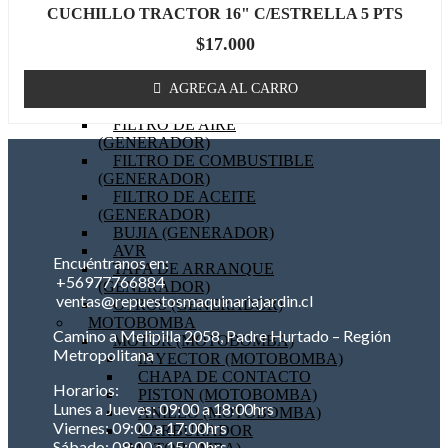
CUCHILLO TRACTOR 16" C/ESTRELLA 5 PTS
BOBINA (GENERADOR)
EMPAQUETADURAS
$
17.000
(GENERADOR)
BIELA (GENERADOR)
MOTOR DE PARTIDA
AGREGA AL CARRO
(GENERADOR)
FILTRO DE AIRE
(GENERADOR)
FILTRO DE COMBUSTIBLE
(GENERADOR)
FILTRO DE ACEITE
(GENERADOR)
BUJIA (GENERADOR)
AVR
Encuéntranos en:
TAPA DE ARRANQUE
+56977766884
(GENERADOR)
ventas@repuestosmaquinariajardin.cl
OTROS (GENERADOR)
MOTOBOMBA
Camino a Melipilla 2058, Padre Hurtado – Región
MOTOR (MOTOBOMBA)
Metropolitana
INYECTOR (MOTOBOMBA)
CHAPA DE CONTACTO
Horarios:
PISTON (MOTOBOMBA)
Lunes a Jueves: 09:00 a 18:00hrs
ANILLO (MOTOBOMBA)
Viernes: 09:00 a 17:00hrs
CARBURADOR
Sábado: 09:00 a 15:00hrs