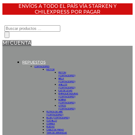
ENVÍOS A TODO EL PAÍS VÍA STARKEN Y
CHILEXPRESS POR PAGAR
Búsqueda
de
productos
MI CUENTA
REPUESTOS
CORTACESPED
MOTOR
PISTON
(CORTACESPED)
BIELA
(CORTACESPED)
ANILLOS
(CORTACESPED)
EJE DE LEVAS
EMPAQUETADURAS
(CORTACESPED)
BOBINA
(CORTACESPED)
OTROS
(CORTACESPED)
FILTROS DE AIRE
(CORTACESPED)
BUJIA (CORTACESPED)
CUCHILLO
CORREA
RUEDAS
CABLE DE FRENO
TAPA DE ARRANQUE