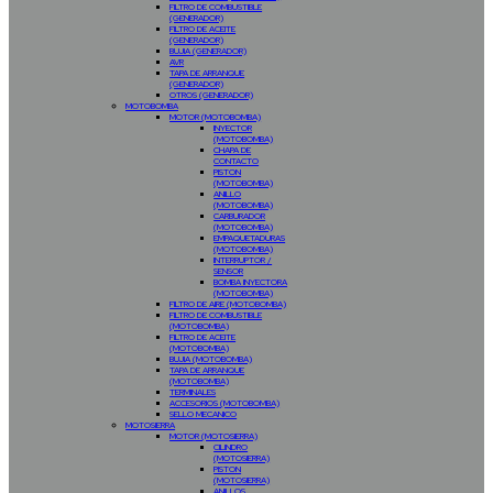
FILTRO DE COMBUSTIBLE
(GENERADOR)
FILTRO DE ACEITE
(GENERADOR)
BUJIA (GENERADOR)
AVR
TAPA DE ARRANQUE
(GENERADOR)
OTROS (GENERADOR)
MOTOBOMBA
MOTOR (MOTOBOMBA)
INYECTOR
(MOTOBOMBA)
CHAPA DE
CONTACTO
PISTON
(MOTOBOMBA)
ANILLO
(MOTOBOMBA)
CARBURADOR
(MOTOBOMBA)
EMPAQUETADURAS
(MOTOBOMBA)
INTERRUPTOR /
SENSOR
BOMBA INYECTORA
(MOTOBOMBA)
FILTRO DE AIRE (MOTOBOMBA)
FILTRO DE COMBUSTIBLE
(MOTOBOMBA)
FILTRO DE ACEITE
(MOTOBOMBA)
BUJIA (MOTOBOMBA)
TAPA DE ARRANQUE
(MOTOBOMBA)
TERMINALES
ACCESORIOS (MOTOBOMBA)
SELLO MECANICO
MOTOSIERRA
MOTOR (MOTOSIERRA)
CILINDRO
(MOTOSIERRA)
PISTON
(MOTOSIERRA)
ANILLOS