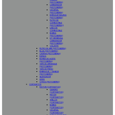
(MOTOSIERRA)
CARBURADOR
(MOTOSIERRA)
CIGÜEÑAL
(MOTOSIERRA)
EMPAQUETADURAS
(MOTOSIERRA)
FILTRO DE
COMBUSTIBLE
(MOTOSIERRA))
LINEA DE
COMBUSTIBLE
BOBINA
(MOTOSIERRA)
KIT MEMBRANA
CARBURADOR
(MOTOSIERRA)
VOLANTE
FILTRO DE AIRE (MOTOSIERRA)
BUJIA (MOTOSIERRA)
CADENA (MOTOSIERRA)
ESPADA
BOMBA DE ACEITE
(MOTOSIERRA)
TAPA DE ARRANQUE
(MOTOSIERRA)
TAPA DE FRENO
EMBRAGUE / TAMBOR
(MOTOSIERRA)
SILENCIADOR
LIMAS
OTROS (MOTOSIERRA)
CORTASETOS
MOTOR (CORTASETOS)
CILINDRO
(CORTASETOS)
PISTON
(CORTASETOS)
ANILLOS
(CORTASETOS)
BOBINA
(CORTASETOS)
CIGUEÑAL
(CORTASETOS)