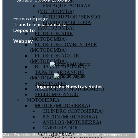
(MOTOBOMBA)
EMPAQUETADURAS
(MOTOBOMBA)
INTERRUPTOR / SENSOR
Formas de pago:
BOMBA INYECTORA
Transferencia bancaria
(MOTOBOMBA)
Depósito
FILTRO DE AIRE
(MOTOBOMBA)
Webpay
FILTRO DE COMBUSTIBLE
(MOTOBOMBA)
FILTRO DE ACEITE
(MOTOBOMBA)
BUJIA (MOTOBOMBA)
TAPA DE ARRANQUE
(MOTOBOMBA)
TERMINALES
Síguenos En Nuestras Redes
ACCESORIOS (MOTOBOMBA)
SELLO MECANICO
MOTOSIERRA
MOTOR (MOTOSIERRA)
CILINDRO (MOTOSIERRA)
PISTON (MOTOSIERRA)
ANILLOS (MOTOSIERRA)
CARBURADOR
(MOTOSIERRA)
©2023. Repuestos Maquinaria Jardín. Derechos Reservados. Una empresa del