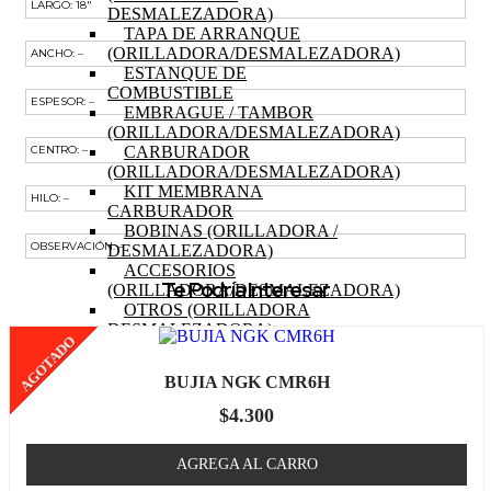
LARGO: 18″
DESMALEZADORA)
TAPA DE ARRANQUE
(ORILLADORA/DESMALEZADORA)
ANCHO: –
ESTANQUE DE
COMBUSTIBLE
ESPESOR: –
EMBRAGUE / TAMBOR
(ORILLADORA/DESMALEZADORA)
CARBURADOR
CENTRO: –
(ORILLADORA/DESMALEZADORA)
KIT MEMBRANA
HILO: –
CARBURADOR
BOBINAS (ORILLADORA /
OBSERVACIÓN: –
DESMALEZADORA)
ACCESORIOS
Te Podría Interesar
(ORILLADORA/DESMALEZADORA)
OTROS (ORILLADORA
DESMALEZADORA)
AGOTADO
TRACTOR
MOTOR (TRACTOR)
BUJIA NGK CMR6H
PISTON (TRACTOR)
ANILLOS (TRACTOR)
$
4.300
BIELA (TRACTOR)
MOTOR DE PARTIDA
AGREGA AL CARRO
(TRACTOR)
EJE DE LEVAS (TRACTOR)