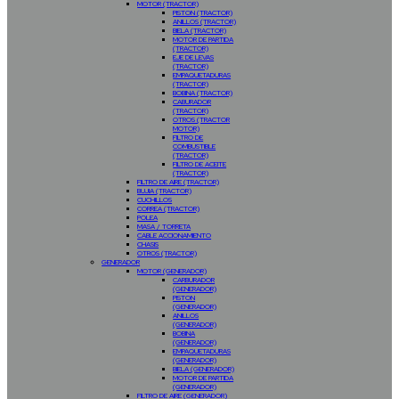
MOTOR (TRACTOR)
PISTON (TRACTOR)
ANILLOS (TRACTOR)
BIELA (TRACTOR)
MOTOR DE PARTIDA
(TRACTOR)
EJE DE LEVAS
(TRACTOR)
EMPAQUETADURAS
(TRACTOR)
BOBINA (TRACTOR)
CABURADOR
(TRACTOR)
OTROS (TRACTOR
MOTOR)
FILTRO DE
COMBUSTIBLE
(TRACTOR)
FILTRO DE ACEITE
(TRACTOR)
FILTRO DE AIRE (TRACTOR)
BUJIA (TRACTOR)
CUCHILLOS
CORREA (TRACTOR)
POLEA
MASA / TORRETA
CABLE ACCIONAMIENTO
CHASIS
OTROS (TRACTOR)
GENERADOR
MOTOR (GENERADOR)
CARBURADOR
(GENERADOR)
PISTON
(GENERADOR)
ANILLOS
(GENERADOR)
BOBINA
(GENERADOR)
EMPAQUETADURAS
(GENERADOR)
BIELA (GENERADOR)
MOTOR DE PARTIDA
(GENERADOR)
FILTRO DE AIRE (GENERADOR)