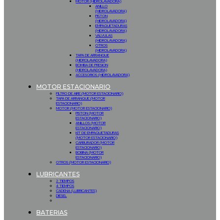
MOTOR (HIDROLAVADORA)
ANILLO
(HIDROLAVADORA)
PISTON
(HIDROLAVADORA)
EMPAQUETADURAS
(HIDROLAVADORA)
VALVULAS
(HIDROLAVADORA)
OTROS
(HIDROLAVADORA)
TAPA DE ARRANQUE
(HIDROLAVADORA)
BOMBA DE PRESION
(HIDROLAVADORA)
ACCESORIOS (HIDROLAVADORA)
MOTOR ESTACIONARIO
FILTRO DE AIRE (MOTOR ESTACIONARIO)
TAPA DE ARRANQUE (MOTOR
ESTACIONARIO)
MOTOR (MOTOR ESTACIONARIO)
PISTON (MOTOR
ESTACIONARIO)
ANILLOS (MOTOR
ESTACIONARIO)
KIT DE EMPAQUETADURAS
(MOTOR ESTACIONARIO)
CARBURADOR (MOTOR
ESTACIONARIO)
BOBINA (MOTOR
ESTACIONARIO)
OTROS (MOTOR ESTACIONARIO)
LUBRICANTES
2 TIEMPOS
4 TIEMPOS
CADENA (LUBRICANTES)
DIESEL
BATERIAS