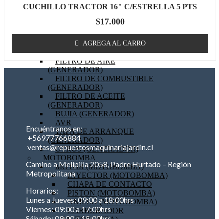
CUCHILLO TRACTOR 16" C/ESTRELLA 5 PTS
BOBINA (GENERADOR)
EMPAQUETADURAS
$
17.000
(GENERADOR)
BIELA (GENERADOR)
MOTOR DE PARTIDA
AGREGA AL CARRO
(GENERADOR)
FILTRO DE AIRE
(GENERADOR)
FILTRO DE COMBUSTIBLE
(GENERADOR)
FILTRO DE ACEITE
(GENERADOR)
BUJIA (GENERADOR)
AVR
Encuéntranos en:
TAPA DE ARRANQUE
+56977766884
(GENERADOR)
ventas@repuestosmaquinariajardin.cl
OTROS (GENERADOR)
MOTOBOMBA
Camino a Melipilla 2058, Padre Hurtado – Región
MOTOR (MOTOBOMBA)
Metropolitana
INYECTOR (MOTOBOMBA)
CHAPA DE CONTACTO
Horarios:
PISTON (MOTOBOMBA)
Lunes a Jueves: 09:00 a 18:00hrs
ANILLO (MOTOBOMBA)
Viernes: 09:00 a 17:00hrs
CARBURADOR
Sábado: 09:00 a 15:00hrs