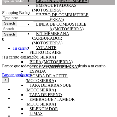
CIGÜEÑAL (MOTOSIERRA)
Grupo GreenMaq
EMPAQUETADURAS
(MOTOSIERRA)
Shopping Basket
FILTRO DE COMBUSTIBLE
(MOTOSIERRA))
LINEA DE COMBUSTIBLE
BOBINA (MOTOSIERRA)
KIT MEMBRANA
CARBURADOR
0
(MOTOSIERRA)
VOLANTE
Tu carrito
FILTRO DE AIRE
¡Tu carrito está vacío!
(MOTOSIERRA)
BUJIA (MOTOSIERRA)
Parece que todavía no has agregado ningún artículo a tu carrito.
CADENA (MOTOSIERRA)
ESPADA
Buscar productos
BOMBA DE ACEITE
X
(MOTOSIERRA)
TAPA DE ARRANQUE
(MOTOSIERRA)
INICIO
TAPA DE FRENO
OFERTAS
EMBRAGUE / TAMBOR
(MOTOSIERRA)
PRODUCTOS
SILENCIADOR
LIMAS
PREGUNTAS FRECUENTES