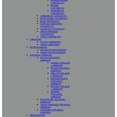
EMPAQUETADURAS
(CORTASETOS)
RETENES
(CORTASETOS)
RODAMIENTOS
(CORTASETOS)
CARBURADOR (CORTASETOS)
FILTRO DE AIRE (CORTASETOS)
BUJIA (CORTASETOS)
FILTRO DE COMBUSTIBLE
(CORTASETOS)
CUCHILLOS (CORTASETOS)
TAPA DE ARRANQUE
(CORTASETOS)
OTROS (CORTASETOS)
CHIPEADORA
MOTOR (CHIPEADORA)
CHASIS (CHIPEADORA)
MOTOCULTIVADOR
MOTOR (MOTOCULTIVADOR)
CHASIS (MOTOCULTIVADOR)
SOPLADOR / ASPIRADOR
MOTOR (SOPLADOR /
ASPIRADOR)
CILINDRO (SOPLADOR
/ ASPIRADOR)
PISTON (SOPLADOR /
ASPIRADOR)
ANILLOS (SOPLADOR
/ ASPIRADOR)
EMPAQUETADURAS
(SOPLADOR /
ASPIRADOR)
RETENES (SOPLADOR
/ ASPIRADOR)
CIGUEÑAL
(SOPLADOR /
ASPIRADOR
FILTRO DE AIRE (SOPLADOR /
ASPIRADOR)
TAPA DE ARRANQUE (SOPLADOR /
ASPIRADOR)
ACCESORIO (SOPLADOR /
ASPIRADOR)
HIDROLAVADORA