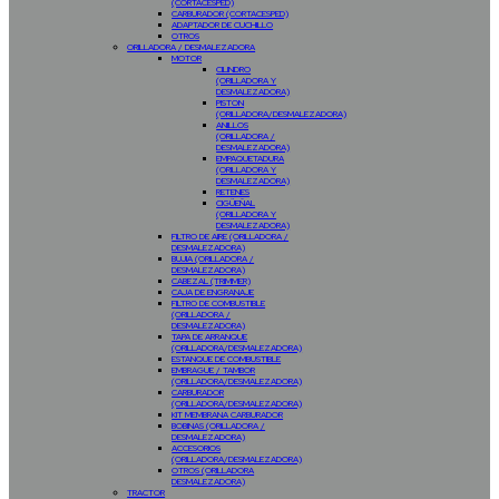
(CORTACESPED)
CARBURADOR (CORTACESPED)
ADAPTADOR DE CUCHILLO
OTROS
ORILLADORA / DESMALEZADORA
MOTOR
CILINDRO
(ORILLADORA Y
DESMALEZADORA)
PISTON
(ORILLADORA/DESMALEZADORA)
ANILLOS
(ORILLADORA /
DESMALEZADORA)
EMPAQUETADURA
(ORILLADORA Y
DESMALEZADORA)
RETENES
CIGÜEÑAL
(ORILLADORA Y
DESMALEZADORA)
FILTRO DE AIRE (ORILLADORA /
DESMALEZADORA)
BUJIA (ORILLADORA /
DESMALEZADORA)
CABEZAL (TRIMMER)
CAJA DE ENGRANAJE
FILTRO DE COMBUSTIBLE
(ORILLADORA /
DESMALEZADORA)
TAPA DE ARRANQUE
(ORILLADORA/DESMALEZADORA)
ESTANQUE DE COMBUSTIBLE
EMBRAGUE / TAMBOR
(ORILLADORA/DESMALEZADORA)
CARBURADOR
(ORILLADORA/DESMALEZADORA)
KIT MEMBRANA CARBURADOR
BOBINAS (ORILLADORA /
DESMALEZADORA)
ACCESORIOS
(ORILLADORA/DESMALEZADORA)
OTROS (ORILLADORA
DESMALEZADORA)
TRACTOR