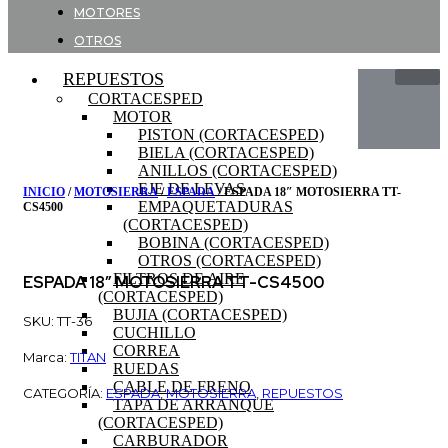
MOTORES
OTROS
REPUESTOS
CORTACESPED
MOTOR
PISTON (CORTACESPED)
BIELA (CORTACESPED)
ANILLOS (CORTACESPED)
EJE DE LEVAS
INICIO
/
MOTOSIERRA
/
ESPADA
/ ESPADA 18″ MOTOSIERRA TT-
EMPAQUETADURAS
CS4500
(CORTACESPED)
BOBINA (CORTACESPED)
OTROS (CORTACESPED)
FILTROS DE AIRE
ESPADA 18″ MOTOSIERRA TT-CS4500
(CORTACESPED)
BUJIA (CORTACESPED)
SKU: TT-36
CUCHILLO
CORREA
Marca:
TITAN
RUEDAS
CABLE DE FRENO
CATEGORÍA:
ESPADA
,
MOTOSIERRA
,
REPUESTOS
TAPA DE ARRANQUE
(CORTACESPED)
CARBURADOR