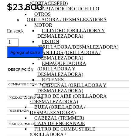
(CORTACESPED)
$
23.800
ADAPTADOR DE CUCHILLO
OTROS
ORILLADORA / DESMALEZADORA
MOTOR
CILINDRO (ORILLADORA Y
En stock
DESMALEZADORA)
ESPADA
PISTON
18"
(ORILLADORA/DESMALEZADORA)
MOTOSIERRA
ANILLOS (ORILLADORA /
Agrega al carro
TT-
DESMALEZADORA)
CS4500
EMPAQUETADURA
cantidad
(ORILLADORA Y
DESCRIPCIÓN
DESMALEZADORA)
RETENES
COMPATIBLE CON: TT-CS4500
CIGÜEÑAL (ORILLADORA Y
DESMALEZADORA)
FILTRO DE AIRE (ORILLADORA
PRODUCTO: ORIGINAL
/ DESMALEZADORA)
BUJIA (ORILLADORA /
REEMPLAZA: –
DESMALEZADORA)
CABEZAL (TRIMMER)
CAJA DE ENGRANAJE
MATERIAL: METAL
FILTRO DE COMBUSTIBLE
(ORILLADORA /