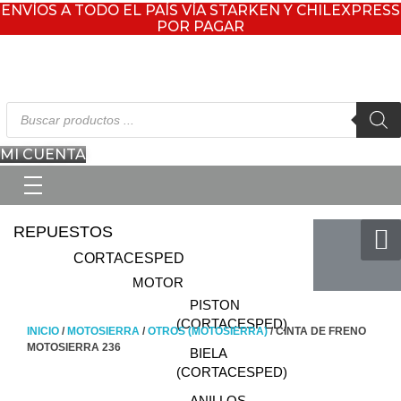
ENVÍOS A TODO EL PAÍS VÍA STARKEN Y CHILEXPRESS
POR PAGAR
Búsqueda
de
productos
MI CUENTA
REPUESTOS
CORTACESPED
MOTOR
PISTON
(CORTACESPED)
INICIO
/
MOTOSIERRA
/
OTROS (MOTOSIERRA)
/ CINTA DE FRENO
MOTOSIERRA 236
BIELA
(CORTACESPED)