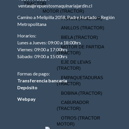
TRACTOR
ventas@repuestosmaquinariajardin.cl
MOTOR (TRACTOR)
Camino a Melipilla 2058, Padre Hurtado – Región
PISTON (TRACTOR)
Metropolitana
ANILLOS (TRACTOR)
Horarios:
BIELA (TRACTOR)
Lunes a Jueves: 09:00 a 18:00hrs
MOTOR DE PARTIDA
Viernes: 09:00 a 17:00hrs
(TRACTOR)
Sábado: 09:00 a 15:00hrs
EJE DE LEVAS
(TRACTOR)
Formas de pago:
EMPAQUETADURAS
Transferencia bancaria
(TRACTOR)
Depósito
BOBINA (TRACTOR)
Webpay
CABURADOR
(TRACTOR)
OTROS (TRACTOR
MOTOR)