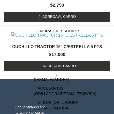
TAPA DE ARRANQUE
$
2.750
(ORILLADORA/DESMALEZADORA)
AGREGA AL CARRO
ESTANQUE DE
COMBUSTIBLE
EMBRAGUE / TAMBOR
(ORILLADORA/DESMALEZADORA)
CARBURADOR
CUCHILLO TRACTOR 16" C/ESTRELLA 5 PTS
(ORILLADORA/DESMALEZADORA)
$
17.000
KIT MEMBRANA
CARBURADOR
AGREGA AL CARRO
BOBINAS (ORILLADORA /
DESMALEZADORA)
ACCESORIOS
(ORILLADORA/DESMALEZADORA)
OTROS (ORILLADORA
Encuéntranos en:
DESMALEZADORA)
+56977766884