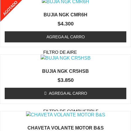
AGOTADO
(ORILLADORA Y
DESMALEZADORA)
BUJIA NGK CMR6H
RETENES
$
4.300
CIGÜEÑAL
(ORILLADORA Y
AGREGA AL CARRO
DESMALEZADORA)
FILTRO DE AIRE
(ORILLADORA /
DESMALEZADORA)
BUJIA NGK CR5HSB
BUJIA (ORILLADORA /
$
3.850
DESMALEZADORA)
CABEZAL (TRIMMER)
AGREGA AL CARRO
CAJA DE ENGRANAJE
FILTRO DE COMBUSTIBLE
(ORILLADORA /
DESMALEZADORA)
CHAVETA VOLANTE MOTOR B&S