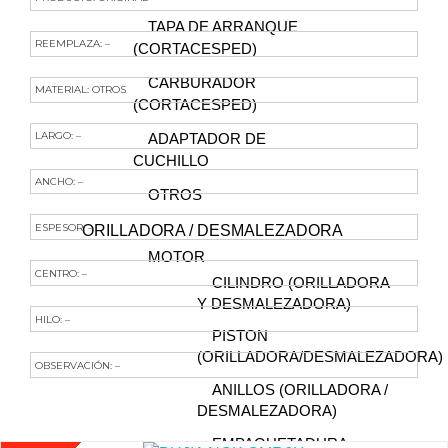
TAPA DE ARRANQUE
REEMPLAZA: –
(CORTACESPED)
CARBURADOR
MATERIAL: OTROS
(CORTACESPED)
LARGO: –
ADAPTADOR DE
CUCHILLO
ANCHO: –
OTROS
ESPESOR: –
ORILLADORA / DESMALEZADORA
MOTOR
CENTRO: –
CILINDRO (ORILLADORA
Y DESMALEZADORA)
HILO: –
PISTON
(ORILLADORA/DESMALEZADORA)
OBSERVACIÓN: –
ANILLOS (ORILLADORA /
Te Podría Interesar
DESMALEZADORA)
EMPAQUETADURA