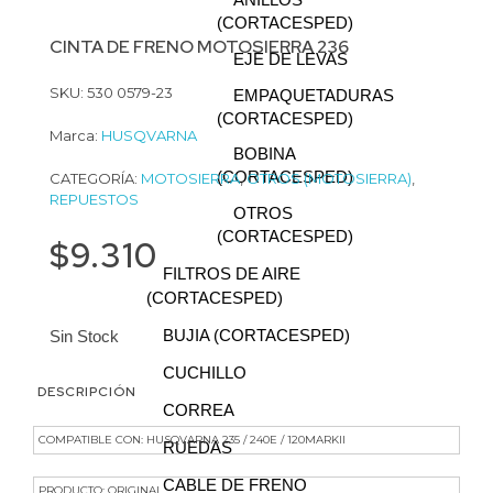
ANILLOS
(CORTACESPED)
CINTA DE FRENO MOTOSIERRA 236
EJE DE LEVAS
SKU: 530 0579-23
EMPAQUETADURAS
(CORTACESPED)
Marca:
HUSQVARNA
BOBINA
(CORTACESPED)
CATEGORÍA:
MOTOSIERRA
,
OTROS (MOTOSIERRA)
,
REPUESTOS
OTROS
(CORTACESPED)
$
9.310
FILTROS DE AIRE
(CORTACESPED)
BUJIA (CORTACESPED)
Sin Stock
CUCHILLO
DESCRIPCIÓN
CORREA
COMPATIBLE CON: HUSQVARNA 235 / 240E / 120MARKII
RUEDAS
CABLE DE FRENO
PRODUCTO: ORIGINAL