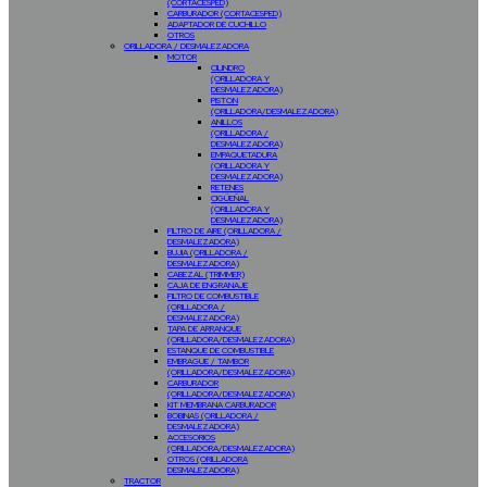
(CORTACESPED)
CARBURADOR (CORTACESPED)
ADAPTADOR DE CUCHILLO
OTROS
ORILLADORA / DESMALEZADORA
MOTOR
CILINDRO
(ORILLADORA Y
DESMALEZADORA)
PISTON
(ORILLADORA/DESMALEZADORA)
ANILLOS
(ORILLADORA /
DESMALEZADORA)
EMPAQUETADURA
(ORILLADORA Y
DESMALEZADORA)
RETENES
CIGÜEÑAL
(ORILLADORA Y
DESMALEZADORA)
FILTRO DE AIRE (ORILLADORA /
DESMALEZADORA)
BUJIA (ORILLADORA /
DESMALEZADORA)
CABEZAL (TRIMMER)
CAJA DE ENGRANAJE
FILTRO DE COMBUSTIBLE
(ORILLADORA /
DESMALEZADORA)
TAPA DE ARRANQUE
(ORILLADORA/DESMALEZADORA)
ESTANQUE DE COMBUSTIBLE
EMBRAGUE / TAMBOR
(ORILLADORA/DESMALEZADORA)
CARBURADOR
(ORILLADORA/DESMALEZADORA)
KIT MEMBRANA CARBURADOR
BOBINAS (ORILLADORA /
DESMALEZADORA)
ACCESORIOS
(ORILLADORA/DESMALEZADORA)
OTROS (ORILLADORA
DESMALEZADORA)
TRACTOR