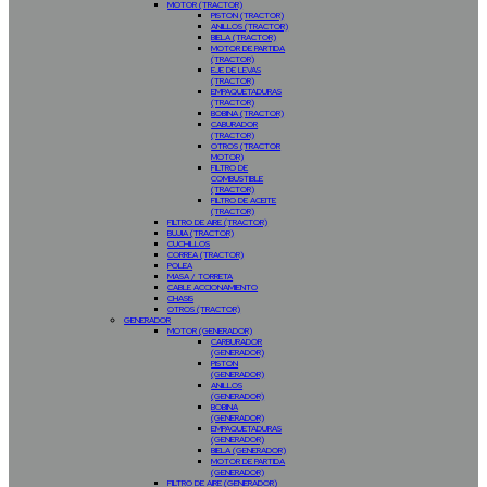
MOTOR (TRACTOR)
PISTON (TRACTOR)
ANILLOS (TRACTOR)
BIELA (TRACTOR)
MOTOR DE PARTIDA
(TRACTOR)
EJE DE LEVAS
(TRACTOR)
EMPAQUETADURAS
(TRACTOR)
BOBINA (TRACTOR)
CABURADOR
(TRACTOR)
OTROS (TRACTOR
MOTOR)
FILTRO DE
COMBUSTIBLE
(TRACTOR)
FILTRO DE ACEITE
(TRACTOR)
FILTRO DE AIRE (TRACTOR)
BUJIA (TRACTOR)
CUCHILLOS
CORREA (TRACTOR)
POLEA
MASA / TORRETA
CABLE ACCIONAMIENTO
CHASIS
OTROS (TRACTOR)
GENERADOR
MOTOR (GENERADOR)
CARBURADOR
(GENERADOR)
PISTON
(GENERADOR)
ANILLOS
(GENERADOR)
BOBINA
(GENERADOR)
EMPAQUETADURAS
(GENERADOR)
BIELA (GENERADOR)
MOTOR DE PARTIDA
(GENERADOR)
FILTRO DE AIRE (GENERADOR)