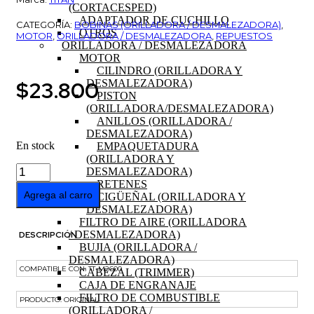
(CORTACESPED)
ADAPTADOR DE CUCHILLO
CATEGORÍA:
BOBINAS (ORILLADORA / DESMALEZADORA)
,
OTROS
MOTOR
,
ORILLADORA / DESMALEZADORA
,
REPUESTOS
ORILLADORA / DESMALEZADORA
MOTOR
CILINDRO (ORILLADORA Y
$
23.800
DESMALEZADORA)
PISTON
(ORILLADORA/DESMALEZADORA)
ANILLOS (ORILLADORA /
DESMALEZADORA)
En stock
EMPAQUETADURA
(ORILLADORA Y
BOBINA
DESMALEZADORA)
DE
RETENES
ENCENDIDO
Agrega al carro
CIGÜEÑAL (ORILLADORA Y
MULTIFUNCIONAL
DESMALEZADORA)
TT-
FILTRO DE AIRE (ORILLADORA
M2600
/ DESMALEZADORA)
DESCRIPCIÓN
cantidad
BUJIA (ORILLADORA /
DESMALEZADORA)
COMPATIBLE CON: TT-M2600
CABEZAL (TRIMMER)
CAJA DE ENGRANAJE
FILTRO DE COMBUSTIBLE
PRODUCTO: ORIGINAL
(ORILLADORA /