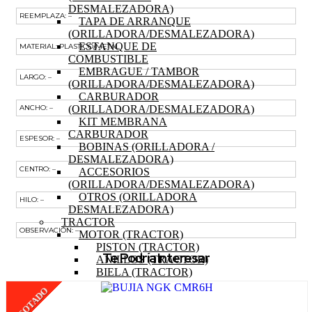
DESMALEZADORA)
REEMPLAZA: –
TAPA DE ARRANQUE
(ORILLADORA/DESMALEZADORA)
ESTANQUE DE
MATERIAL: PLASTICO/METAL
COMBUSTIBLE
EMBRAGUE / TAMBOR
LARGO: –
(ORILLADORA/DESMALEZADORA)
CARBURADOR
(ORILLADORA/DESMALEZADORA)
ANCHO: –
KIT MEMBRANA
CARBURADOR
ESPESOR: –
BOBINAS (ORILLADORA /
DESMALEZADORA)
CENTRO: –
ACCESORIOS
(ORILLADORA/DESMALEZADORA)
OTROS (ORILLADORA
HILO: –
DESMALEZADORA)
TRACTOR
OBSERVACIÓN: –
MOTOR (TRACTOR)
PISTON (TRACTOR)
Te Podría Interesar
ANILLOS (TRACTOR)
BIELA (TRACTOR)
MOTOR DE PARTIDA
AGOTADO
(TRACTOR)
EJE DE LEVAS (TRACTOR)