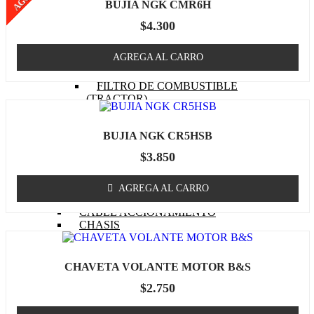
BUJIA NGK CMR6H
EMPAQUETADURAS
(TRACTOR)
$
4.300
BOBINA (TRACTOR)
CABURADOR (TRACTOR)
AGREGA AL CARRO
OTROS (TRACTOR
MOTOR)
FILTRO DE COMBUSTIBLE
(TRACTOR)
FILTRO DE ACEITE
(TRACTOR)
BUJIA NGK CR5HSB
FILTRO DE AIRE (TRACTOR)
BUJIA (TRACTOR)
$
3.850
CUCHILLOS
CORREA (TRACTOR)
POLEA
AGREGA AL CARRO
MASA / TORRETA
CABLE ACCIONAMIENTO
CHASIS
OTROS (TRACTOR)
GENERADOR
MOTOR (GENERADOR)
CHAVETA VOLANTE MOTOR B&S
CARBURADOR
$
2.750
(GENERADOR)
PISTON (GENERADOR)
ANILLOS (GENERADOR)