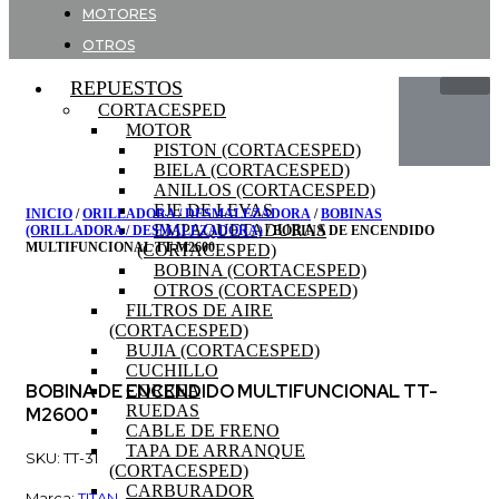
MOTORES
OTROS
REPUESTOS
CORTACESPED
MOTOR
PISTON (CORTACESPED)
BIELA (CORTACESPED)
ANILLOS (CORTACESPED)
EJE DE LEVAS
INICIO
/
ORILLADORA / DESMALEZADORA
/
BOBINAS
EMPAQUETADURAS
(ORILLADORA / DESMALEZADORA)
/ BOBINA DE ENCENDIDO
MULTIFUNCIONAL TT-M2600
(CORTACESPED)
BOBINA (CORTACESPED)
OTROS (CORTACESPED)
FILTROS DE AIRE
(CORTACESPED)
BUJIA (CORTACESPED)
CUCHILLO
BOBINA DE ENCENDIDO MULTIFUNCIONAL TT-
CORREA
RUEDAS
M2600
CABLE DE FRENO
TAPA DE ARRANQUE
SKU: TT-31
(CORTACESPED)
CARBURADOR
Marca:
TITAN