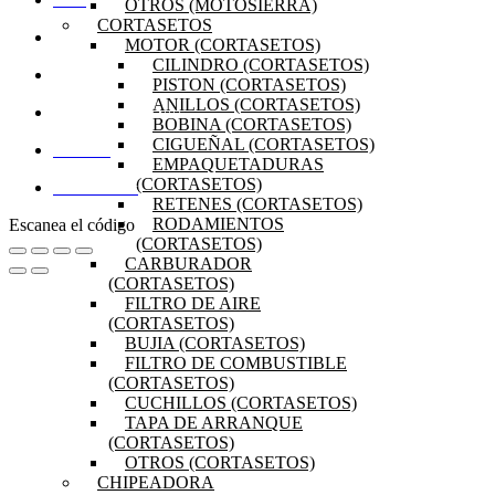
INICIO
OTROS (MOTOSIERRA)
CORTASETOS
OFERTAS
MOTOR (CORTASETOS)
CILINDRO (CORTASETOS)
PRODUCTOS
PISTON (CORTASETOS)
ANILLOS (CORTASETOS)
PREGUNTAS FRECUENTES
BOBINA (CORTASETOS)
CIGUEÑAL (CORTASETOS)
MI CUENTA
EMPAQUETADURAS
(CORTASETOS)
DISTRIBUIDORES
RETENES (CORTASETOS)
RODAMIENTOS
Escanea el código
(CORTASETOS)
CARBURADOR
(CORTASETOS)
FILTRO DE AIRE
(CORTASETOS)
BUJIA (CORTASETOS)
FILTRO DE COMBUSTIBLE
(CORTASETOS)
CUCHILLOS (CORTASETOS)
TAPA DE ARRANQUE
(CORTASETOS)
OTROS (CORTASETOS)
CHIPEADORA