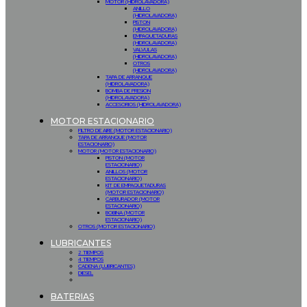
MOTOR (HIDROLAVADORA)
ANILLO
(HIDROLAVADORA)
PISTON
(HIDROLAVADORA)
EMPAQUETADURAS
(HIDROLAVADORA)
VALVULAS
(HIDROLAVADORA)
OTROS
(HIDROLAVADORA)
TAPA DE ARRANQUE
(HIDROLAVADORA)
BOMBA DE PRESION
(HIDROLAVADORA)
ACCESORIOS (HIDROLAVADORA)
MOTOR ESTACIONARIO
FILTRO DE AIRE (MOTOR ESTACIONARIO)
TAPA DE ARRANQUE (MOTOR
ESTACIONARIO)
MOTOR (MOTOR ESTACIONARIO)
PISTON (MOTOR
ESTACIONARIO)
ANILLOS (MOTOR
ESTACIONARIO)
KIT DE EMPAQUETADURAS
(MOTOR ESTACIONARIO)
CARBURADOR (MOTOR
ESTACIONARIO)
BOBINA (MOTOR
ESTACIONARIO)
OTROS (MOTOR ESTACIONARIO)
LUBRICANTES
2 TIEMPOS
4 TIEMPOS
CADENA (LUBRICANTES)
DIESEL
BATERIAS