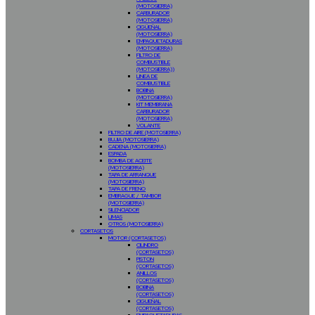
(MOTOSIERRA)
CARBURADOR
(MOTOSIERRA)
CIGÜEÑAL
(MOTOSIERRA)
EMPAQUETADURAS
(MOTOSIERRA)
FILTRO DE
COMBUSTIBLE
(MOTOSIERRA))
LINEA DE
COMBUSTIBLE
BOBINA
(MOTOSIERRA)
KIT MEMBRANA
CARBURADOR
(MOTOSIERRA)
VOLANTE
FILTRO DE AIRE (MOTOSIERRA)
BUJIA (MOTOSIERRA)
CADENA (MOTOSIERRA)
ESPADA
BOMBA DE ACEITE
(MOTOSIERRA)
TAPA DE ARRANQUE
(MOTOSIERRA)
TAPA DE FRENO
EMBRAGUE / TAMBOR
(MOTOSIERRA)
SILENCIADOR
LIMAS
OTROS (MOTOSIERRA)
CORTASETOS
MOTOR (CORTASETOS)
CILINDRO
(CORTASETOS)
PISTON
(CORTASETOS)
ANILLOS
(CORTASETOS)
BOBINA
(CORTASETOS)
CIGUEÑAL
(CORTASETOS)