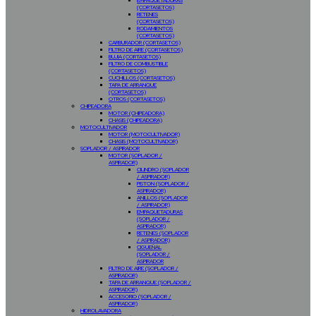
EMPAQUETADURAS
(CORTASETOS)
RETENES
(CORTASETOS)
RODAMIENTOS
(CORTASETOS)
CARBURADOR (CORTASETOS)
FILTRO DE AIRE (CORTASETOS)
BUJIA (CORTASETOS)
FILTRO DE COMBUSTIBLE
(CORTASETOS)
CUCHILLOS (CORTASETOS)
TAPA DE ARRANQUE
(CORTASETOS)
OTROS (CORTASETOS)
CHIPEADORA
MOTOR (CHIPEADORA)
CHASIS (CHIPEADORA)
MOTOCULTIVADOR
MOTOR (MOTOCULTIVADOR)
CHASIS (MOTOCULTIVADOR)
SOPLADOR / ASPIRADOR
MOTOR (SOPLADOR /
ASPIRADOR)
CILINDRO (SOPLADOR
/ ASPIRADOR)
PISTON (SOPLADOR /
ASPIRADOR)
ANILLOS (SOPLADOR
/ ASPIRADOR)
EMPAQUETADURAS
(SOPLADOR /
ASPIRADOR)
RETENES (SOPLADOR
/ ASPIRADOR)
CIGUEÑAL
(SOPLADOR /
ASPIRADOR
FILTRO DE AIRE (SOPLADOR /
ASPIRADOR)
TAPA DE ARRANQUE (SOPLADOR /
ASPIRADOR)
ACCESORIO (SOPLADOR /
ASPIRADOR)
HIDROLAVADORA