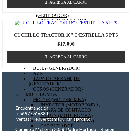
AGREGA AL CARRO
BOBINA (GENERADOR)
EMPAQUETADURAS
(GENERADOR)
BIELA (GENERADOR)
MOTOR DE PARTIDA
(GENERADOR)
CUCHILLO TRACTOR 16" C/ESTRELLA 5 PTS
FILTRO DE AIRE
(GENERADOR)
$
17.000
FILTRO DE COMBUSTIBLE
(GENERADOR)
AGREGA AL CARRO
FILTRO DE ACEITE
(GENERADOR)
BUJIA (GENERADOR)
AVR
TAPA DE ARRANQUE
(GENERADOR)
OTROS (GENERADOR)
MOTOBOMBA
MOTOR (MOTOBOMBA)
INYECTOR (MOTOBOMBA)
Encuéntranos en:
CHAPA DE CONTACTO
+56977766884
PISTON (MOTOBOMBA)
ventas@repuestosmaquinariajardin.cl
ANILLO (MOTOBOMBA)
CARBURADOR
Camino a Melipilla 2058, Padre Hurtado – Región