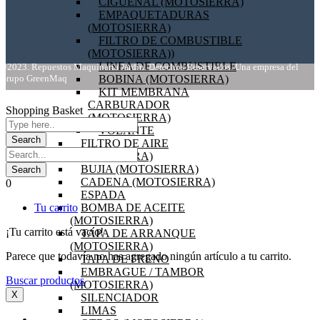
CIGÜEÑAL (MOTOSIERRA)
EMPAQUETADURAS
(MOTOSIERRA)
FILTRO DE COMBUSTIBLE
(MOTOSIERRA))
LINEA DE COMBUSTIBLE
©2023. Repuestos Maquinaria Jardín. Derechos Reservados. Una empresa del
Grupo GreenMaq
BOBINA (MOTOSIERRA)
KIT MEMBRANA
CARBURADOR
Shopping Basket
(MOTOSIERRA)
VOLANTE
FILTRO DE AIRE
(MOTOSIERRA)
BUJIA (MOTOSIERRA)
CADENA (MOTOSIERRA)
0
ESPADA
Tu carrito
BOMBA DE ACEITE
(MOTOSIERRA)
¡Tu carrito está vacío!
TAPA DE ARRANQUE
(MOTOSIERRA)
Parece que todavía no has agregado ningún artículo a tu carrito.
TAPA DE FRENO
EMBRAGUE / TAMBOR
Buscar productos
(MOTOSIERRA)
X
SILENCIADOR
LIMAS