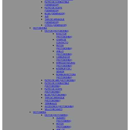
FILTRO DE COMBUSTIBLE
(GENERADOR)
FILTRO DE ACEITE
(GENERADOR)
BUJIA (GENERADOR)
AVR
TAPA DE ARRANQUE
(GENERADOR)
OTROS (GENERADOR)
MOTOBOMBA
MOTOR (MOTOBOMBA)
INYECTOR
(MOTOBOMBA)
CHAPA DE
CONTACTO
PISTON
(MOTOBOMBA)
ANILLO
(MOTOBOMBA)
CARBURADOR
(MOTOBOMBA)
EMPAQUETADURAS
(MOTOBOMBA)
INTERRUPTOR /
SENSOR
BOMBA INYECTORA
(MOTOBOMBA)
FILTRO DE AIRE (MOTOBOMBA)
FILTRO DE COMBUSTIBLE
(MOTOBOMBA)
FILTRO DE ACEITE
(MOTOBOMBA)
BUJIA (MOTOBOMBA)
TAPA DE ARRANQUE
(MOTOBOMBA)
TERMINALES
ACCESORIOS (MOTOBOMBA)
SELLO MECANICO
MOTOSIERRA
MOTOR (MOTOSIERRA)
CILINDRO
(MOTOSIERRA)
PISTON
(MOTOSIERRA)
ANILLOS