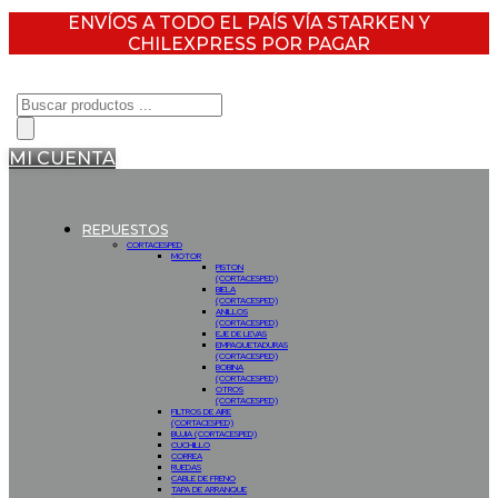
ENVÍOS A TODO EL PAÍS VÍA STARKEN Y
CHILEXPRESS POR PAGAR
Búsqueda
de
productos
MI CUENTA
REPUESTOS
CORTACESPED
MOTOR
PISTON
(CORTACESPED)
BIELA
(CORTACESPED)
ANILLOS
(CORTACESPED)
EJE DE LEVAS
EMPAQUETADURAS
(CORTACESPED)
BOBINA
(CORTACESPED)
OTROS
(CORTACESPED)
FILTROS DE AIRE
(CORTACESPED)
BUJIA (CORTACESPED)
CUCHILLO
CORREA
RUEDAS
CABLE DE FRENO
TAPA DE ARRANQUE