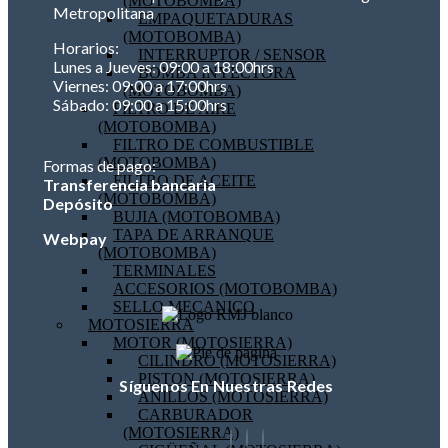
(MOTOBOMBA)
Metropolitana
EMPAQUETADURAS
(MOTOBOMBA)
Horarios:
INTERRUPTOR / SENSOR
Lunes a Jueves: 09:00 a 18:00hrs
BOMBA INYECTORA
Viernes: 09:00 a 17:00hrs
(MOTOBOMBA)
Sábado: 09:00 a 15:00hrs
FILTRO DE AIRE
(MOTOBOMBA)
FILTRO DE COMBUSTIBLE
(MOTOBOMBA)
Formas de pago:
FILTRO DE ACEITE
Transferencia bancaria
(MOTOBOMBA)
Depósito
BUJIA (MOTOBOMBA)
TAPA DE ARRANQUE
Webpay
(MOTOBOMBA)
TERMINALES
ACCESORIOS (MOTOBOMBA)
SELLO MECANICO
MOTOSIERRA
MOTOR (MOTOSIERRA)
CILINDRO (MOTOSIERRA)
PISTON (MOTOSIERRA)
Síguenos En Nuestras Redes
ANILLOS (MOTOSIERRA)
CARBURADOR
(MOTOSIERRA)