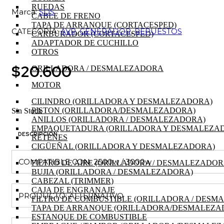
RUEDAS
Marca:
SDS
CABLE DE FRENO
TAPA DE ARRANQUE (CORTACESPED)
CATEGORÍA:
AVR
,
GENERADOR
,
REPUESTOS
CARBURADOR (CORTACESPED)
ADAPTADOR DE CUCHILLO
OTROS
$
20.600
ORILLADORA / DESMALEZADORA
MOTOR
CILINDRO (ORILLADORA Y DESMALEZADORA)
PISTON (ORILLADORA/DESMALEZADORA)
Sin Stock
ANILLOS (ORILLADORA / DESMALEZADORA)
EMPAQUETADURA (ORILLADORA Y DESMALEZA
DESCRIPCIÓN
RETENES
CIGÜEÑAL (ORILLADORA Y DESMALEZADORA)
COMPATIBLE CON: 2500w / 3000w
FILTRO DE AIRE (ORILLADORA / DESMALEZADOR
BUJIA (ORILLADORA / DESMALEZADORA)
CABEZAL (TRIMMER)
CAJA DE ENGRANAJE
PRODUCTO: ALTERNATIVO
FILTRO DE COMBUSTIBLE (ORILLADORA / DESM
TAPA DE ARRANQUE (ORILLADORA/DESMALEZA
ESTANQUE DE COMBUSTIBLE