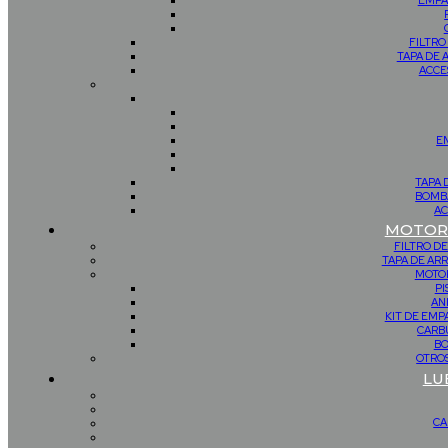
EMPA
FILTRO
TAPA DE 
ACCE
E
TAPA 
BOMBA
AC
MOTOR 
FILTRO DE
TAPA DE AR
MOTOR
PI
AN
KIT DE EM
CARB
BO
OTROS
LU
CA