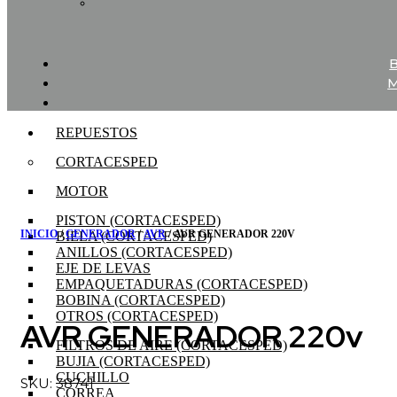
REPUESTOS
CORTACESPED
MOTOR
PISTON (CORTACESPED)
INICIO
/
GENERADOR
/
AVR
/ AVR GENERADOR 220V
BIELA (CORTACESPED)
ANILLOS (CORTACESPED)
EJE DE LEVAS
EMPAQUETADURAS (CORTACESPED)
BOBINA (CORTACESPED)
OTROS (CORTACESPED)
AVR GENERADOR 220v
FILTROS DE AIRE (CORTACESPED)
BUJIA (CORTACESPED)
CUCHILLO
SKU: 38741
CORREA