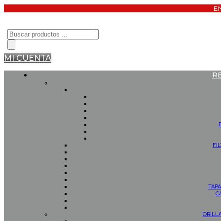
E
Búsqueda
de
productos
MI CUENTA
R
FI
TAPA
C
ORILL