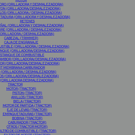
MOTOR
NDRO (ORILLADORA Y DESMALEZADORA)
TON (ORILLADORA/DESMALEZADORA)
LOS (ORILLADORA / DESMALEZADORA)
TADURA (ORILLADORA Y DESMALEZADORA)
RETENES
EÑAL (ORILLADORA Y DESMALEZADORA)
AIRE (ORILLADORA / DESMALEZADORA)
(ORILLADORA / DESMALEZADORA)
CABEZAL (TRIMMER)
CAJA DE ENGRANAJE
USTIBLE (ORILLADORA / DESMALEZADORA)
RANQUE (ORILLADORA/DESMALEZADORA)
ESTANQUE DE COMBUSTIBLE
TAMBOR (ORILLADORA/DESMALEZADORA)
OR (ORILLADORA/DESMALEZADORA)
IT MEMBRANA CARBURADOR
 (ORILLADORA / DESMALEZADORA)
OS (ORILLADORA/DESMALEZADORA)
 (ORILLADORA DESMALEZADORA)
TRACTOR
MOTOR (TRACTOR)
PISTON (TRACTOR)
ANILLOS (TRACTOR)
BIELA (TRACTOR)
MOTOR DE PARTIDA (TRACTOR)
EJE DE LEVAS (TRACTOR)
EMPAQUETADURAS (TRACTOR)
BOBINA (TRACTOR)
CABURADOR (TRACTOR)
OTROS (TRACTOR MOTOR)
ILTRO DE COMBUSTIBLE (TRACTOR)