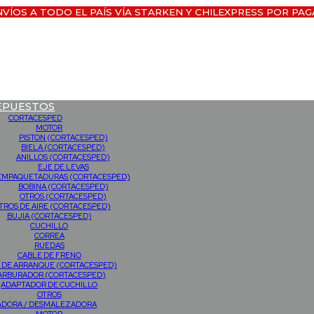
NVÍOS A TODO EL PAÍS VÍA STARKEN Y CHILEXPRESS POR PAG
EPUESTOS
CORTACESPED
MOTOR
PISTON (CORTACESPED)
BIELA (CORTACESPED)
ANILLOS (CORTACESPED)
EJE DE LEVAS
EMPAQUETADURAS (CORTACESPED)
BOBINA (CORTACESPED)
OTROS (CORTACESPED)
LTROS DE AIRE (CORTACESPED)
BUJIA (CORTACESPED)
CUCHILLO
CORREA
RUEDAS
CABLE DE FRENO
 DE ARRANQUE (CORTACESPED)
ARBURADOR (CORTACESPED)
ADAPTADOR DE CUCHILLO
OTROS
ADORA / DESMALEZADORA