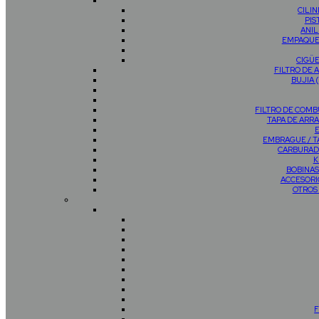
CILI
PIS
ANIL
EMPAQUE
CIGÜ
FILTRO DE 
BUJIA 
FILTRO DE COMB
TAPA DE AR
EMBRAGUE / 
CARBURAD
K
BOBINAS
ACCESORI
OTROS
F