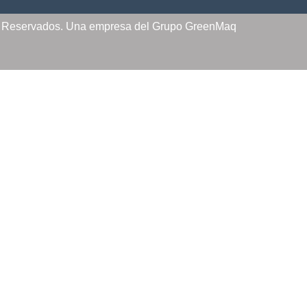
s Reservados. Una empresa del Grupo GreenMaq
INICIO
OFERTAS
PRODUCTOS
PREGUNTAS FRECUENTES
MI CUENTA
DISTRIBUIDORES