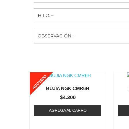
HILO: –
OBSERVACIÓN: –
AGOTADO
BUJIA NGK CMR6H
$
4.300
AGREGA AL CARRO