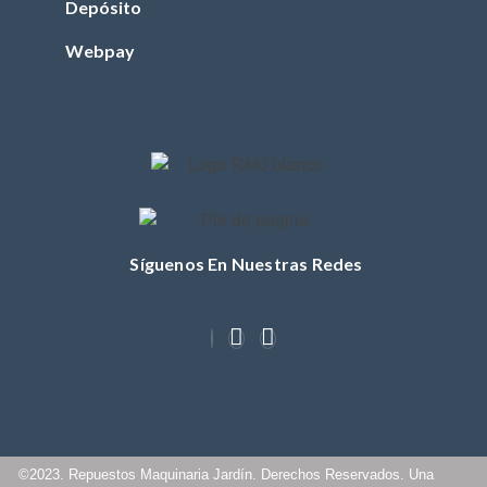
Depósito
FILTRO DE
COMBUSTIBLE
Webpay
(TRACTOR)
FILTRO DE ACEITE
(TRACTOR)
FILTRO DE AIRE
(TRACTOR)
BUJIA (TRACTOR)
CUCHILLOS
Síguenos En Nuestras Redes
CORREA (TRACTOR)
POLEA
MASA / TORRETA
CABLE ACCIONAMIENTO
CHASIS
OTROS (TRACTOR)
©2023. Repuestos Maquinaria Jardín. Derechos Reservados. Una