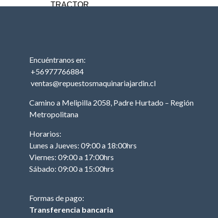
TRACTOR
MOTOR (TRACTOR)
PISTON (TRACTOR)
ANILLOS (TRACTOR)
Encuéntranos en:
BIELA (TRACTOR)
+56977766884
MOTOR DE PARTIDA
ventas@repuestosmaquinariajardin.cl
(TRACTOR)
Camino a Melipilla 2058, Padre Hurtado – Región
EJE DE LEVAS
Metropolitana
(TRACTOR)
EMPAQUETADURAS
Horarios:
(TRACTOR)
Lunes a Jueves: 09:00 a 18:00hrs
Viernes: 09:00 a 17:00hrs
BOBINA (TRACTOR)
Sábado: 09:00 a 15:00hrs
CABURADOR
(TRACTOR)
Formas de pago:
OTROS (TRACTOR
MOTOR)
Transferencia bancaria