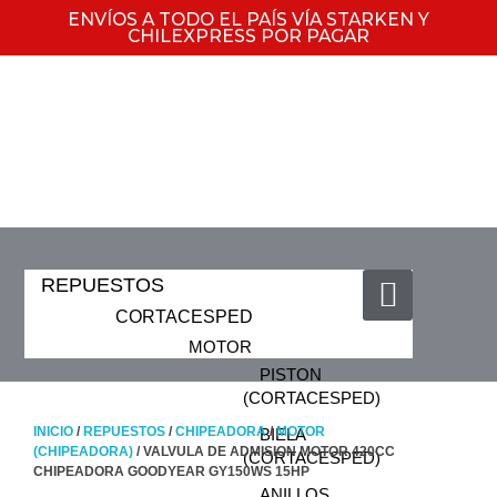
ENVÍOS A TODO EL PAÍS VÍA STARKEN Y
CHILEXPRESS POR PAGAR
REPUESTOS
CORTACESPED
MOTOR
PISTON
(CORTACESPED)
INICIO
/
REPUESTOS
/
CHIPEADORA
/
MOTOR
BIELA
(CHIPEADORA)
/ VALVULA DE ADMISION MOTOR 420CC
(CORTACESPED)
CHIPEADORA GOODYEAR GY150WS 15HP
ANILLOS