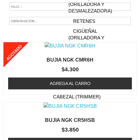
(ORILLADORA Y
HILO: –
DESMALEZADORA)
RETENES
OBSERVACIÓN: –
CIGÜEÑAL
Te Podría Interesar
(ORILLADORA Y
DESMALEZADORA)
AGOTADO
FILTRO DE AIRE
BUJIA NGK CMR6H
(ORILLADORA /
DESMALEZADORA)
$
4.300
BUJIA (ORILLADORA /
AGREGA AL CARRO
DESMALEZADORA)
CABEZAL (TRIMMER)
CAJA DE ENGRANAJE
FILTRO DE COMBUSTIBLE
BUJIA NGK CR5HSB
(ORILLADORA /
$
3.850
DESMALEZADORA)