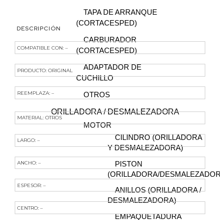
TAPA DE ARRANQUE
(CORTACESPED)
DESCRIPCIÓN
CARBURADOR
COMPATIBLE CON: –
(CORTACESPED)
ADAPTADOR DE
PRODUCTO: ORIGINAL
CUCHILLO
REEMPLAZA: –
OTROS
ORILLADORA / DESMALEZADORA
MATERIAL: OTROS
MOTOR
CILINDRO (ORILLADORA
LARGO: –
Y DESMALEZADORA)
ANCHO: –
PISTON
(ORILLADORA/DESMALEZADOR
ESPESOR: –
ANILLOS (ORILLADORA /
DESMALEZADORA)
CENTRO: –
EMPAQUETADURA