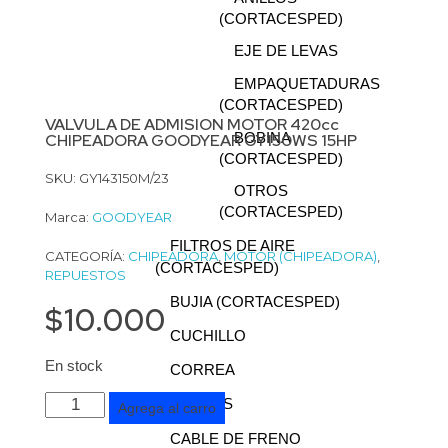
(CORTACESPED)
EJE DE LEVAS
EMPAQUETADURAS
(CORTACESPED)
VALVULA DE ADMISION MOTOR 420cc
BOBINA
CHIPEADORA GOODYEAR GY150WS 15HP
(CORTACESPED)
SKU: GY143150M/23
OTROS
(CORTACESPED)
Marca:
GOODYEAR
FILTROS DE AIRE
CATEGORÍA:
CHIPEADORA
,
MOTOR (CHIPEADORA)
,
(CORTACESPED)
REPUESTOS
BUJIA (CORTACESPED)
$
10.000
CUCHILLO
En stock
CORREA
RUEDAS
Agrega al carro
CABLE DE FRENO