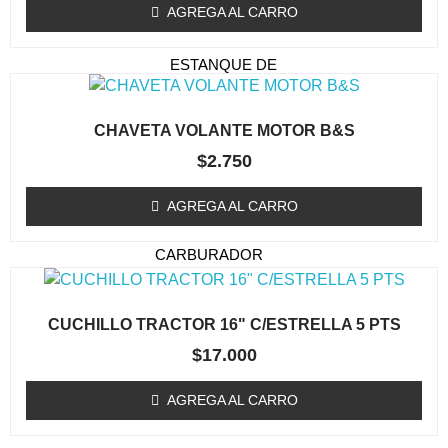
TAPA DE ARRANQUE
AGREGA AL CARRO
(ORILLADORA/DESMALEZADORA)
ESTANQUE DE
COMBUSTIBLE
EMBRAGUE / TAMBOR
CHAVETA VOLANTE MOTOR B&S
(ORILLADORA/DESMALEZADORA)
$
2.750
CARBURADOR
(ORILLADORA/DESMALEZADORA)
AGREGA AL CARRO
KIT MEMBRANA
CARBURADOR
BOBINAS (ORILLADORA /
DESMALEZADORA)
CUCHILLO TRACTOR 16" C/ESTRELLA 5 PTS
ACCESORIOS
$
17.000
(ORILLADORA/DESMALEZADORA)
AGREGA AL CARRO
OTROS (ORILLADORA
DESMALEZADORA)