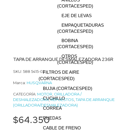
ANILLOS
(CORTACESPED)
EJE DE LEVAS
EMPAQUETADURAS
(CORTACESPED)
BOBINA
(CORTACESPED)
OTROS
TAPA DE ARRANQUE DESMALEZADORA 236R
(CORTACESPED)
SKU: 588 5415-02
FILTROS DE AIRE
(CORTACESPED)
Marca:
HUSQVARNA
BUJIA (CORTACESPED)
CATEGORÍA:
MOTOR
,
ORILLADORA /
CUCHILLO
DESMALEZADORA
,
REPUESTOS
,
TAPA DE ARRANQUE
(ORILLADORA/DESMALEZADORA)
CORREA
$
64.350
RUEDAS
CABLE DE FRENO