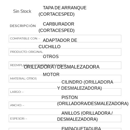
TAPA DE ARRANQUE
Sin Stock
(CORTACESPED)
CARBURADOR
DESCRIPCIÓN
(CORTACESPED)
COMPATIBLE CON: –
ADAPTADOR DE
CUCHILLO
PRODUCTO: ORIGINAL
OTROS
REEMPLAZA: HUSQVARNA 588 5415-01
ORILLADORA / DESMALEZADORA
MOTOR
MATERIAL: OTROS
CILINDRO (ORILLADORA
Y DESMALEZADORA)
LARGO: –
PISTON
(ORILLADORA/DESMALEZADORA)
ANCHO: –
ANILLOS (ORILLADORA /
ESPESOR: –
DESMALEZADORA)
EMPAQUETADURA