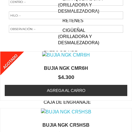
CENTRO: –
(ORILLADORA Y
DESMALEZADORA)
HILO: –
RETENES
OBSERVACIÓN: –
CIGÜEÑAL
(ORILLADORA Y
Te Podría Interesar
DESMALEZADORA)
FILTRO DE AIRE
AGOTADO
(ORILLADORA /
DESMALEZADORA)
BUJIA NGK CMR6H
BUJIA (ORILLADORA /
$
4.300
DESMALEZADORA)
AGREGA AL CARRO
CABEZAL (TRIMMER)
CAJA DE ENGRANAJE
FILTRO DE COMBUSTIBLE
(ORILLADORA /
BUJIA NGK CR5HSB
DESMALEZADORA)