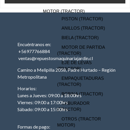
TRACTOR
MOTOR (TRACTOR)
PISTON (TRACTOR)
ANILLOS (TRACTOR)
BIELA (TRACTOR)
Encuéntranos en:
MOTOR DE PARTIDA
+56977766884
(TRACTOR)
ventas@repuestosmaquinariajardin.cl
EJE DE LEVAS
(TRACTOR)
Camino a Melipilla 2058, Padre Hurtado – Región
Metropolitana
EMPAQUETADURAS
(TRACTOR)
Horarios:
BOBINA (TRACTOR)
Lunes a Jueves: 09:00 a 18:00hrs
Viernes: 09:00 a 17:00hrs
CABURADOR
Sábado: 09:00 a 15:00hrs
(TRACTOR)
OTROS (TRACTOR
MOTOR)
Formas de pago: