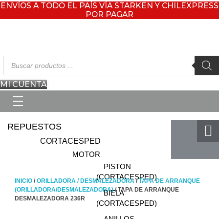
ENVÍOS A TODO EL PAÍS VÍA STARKEN Y CHILEXPRESS
POR PAGAR
Búsqueda
de
productos
MI CUENTA
REPUESTOS
CORTACESPED
MOTOR
PISTON
(CORTACESPED)
INICIO
/
ORILLADORA / DESMALEZADORA
/
TAPA DE ARRANQUE
(ORILLADORA/DESMALEZADORA)
/ TAPA DE ARRANQUE
BIELA
DESMALEZADORA 236R
(CORTACESPED)