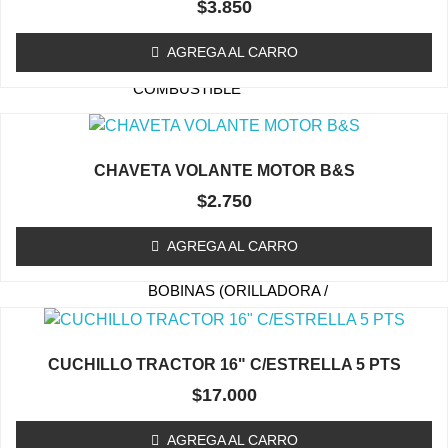
$
3.850
TAPA DE ARRANQUE
(ORILLADORA/DESMALEZADORA)
AGREGA AL CARRO
ESTANQUE DE
COMBUSTIBLE
EMBRAGUE / TAMBOR
(ORILLADORA/DESMALEZADORA)
CHAVETA VOLANTE MOTOR B&S
CARBURADOR
$
2.750
(ORILLADORA/DESMALEZADORA)
KIT MEMBRANA
AGREGA AL CARRO
CARBURADOR
BOBINAS (ORILLADORA /
DESMALEZADORA)
ACCESORIOS
CUCHILLO TRACTOR 16" C/ESTRELLA 5 PTS
(ORILLADORA/DESMALEZADORA)
$
17.000
OTROS (ORILLADORA
DESMALEZADORA)
AGREGA AL CARRO