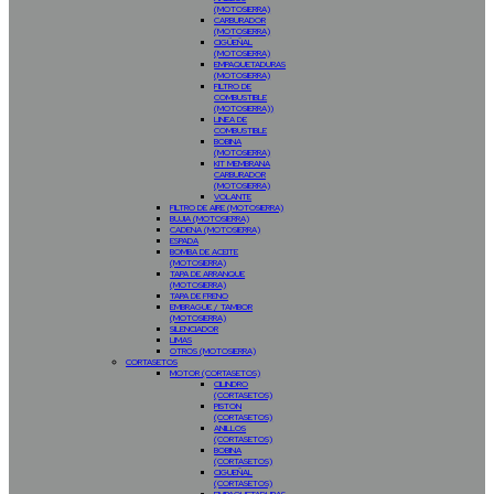
(MOTOSIERRA)
CARBURADOR
(MOTOSIERRA)
CIGÜEÑAL
(MOTOSIERRA)
EMPAQUETADURAS
(MOTOSIERRA)
FILTRO DE
COMBUSTIBLE
(MOTOSIERRA))
LINEA DE
COMBUSTIBLE
BOBINA
(MOTOSIERRA)
KIT MEMBRANA
CARBURADOR
(MOTOSIERRA)
VOLANTE
FILTRO DE AIRE (MOTOSIERRA)
BUJIA (MOTOSIERRA)
CADENA (MOTOSIERRA)
ESPADA
BOMBA DE ACEITE
(MOTOSIERRA)
TAPA DE ARRANQUE
(MOTOSIERRA)
TAPA DE FRENO
EMBRAGUE / TAMBOR
(MOTOSIERRA)
SILENCIADOR
LIMAS
OTROS (MOTOSIERRA)
CORTASETOS
MOTOR (CORTASETOS)
CILINDRO
(CORTASETOS)
PISTON
(CORTASETOS)
ANILLOS
(CORTASETOS)
BOBINA
(CORTASETOS)
CIGUEÑAL
(CORTASETOS)