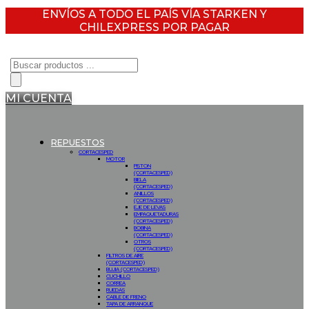
ENVÍOS A TODO EL PAÍS VÍA STARKEN Y
CHILEXPRESS POR PAGAR
Búsqueda
de
productos
MI CUENTA
REPUESTOS
CORTACESPED
MOTOR
PISTON
(CORTACESPED)
BIELA
(CORTACESPED)
ANILLOS
(CORTACESPED)
EJE DE LEVAS
EMPAQUETADURAS
(CORTACESPED)
BOBINA
(CORTACESPED)
OTROS
(CORTACESPED)
FILTROS DE AIRE
(CORTACESPED)
BUJIA (CORTACESPED)
CUCHILLO
CORREA
RUEDAS
CABLE DE FRENO
TAPA DE ARRANQUE