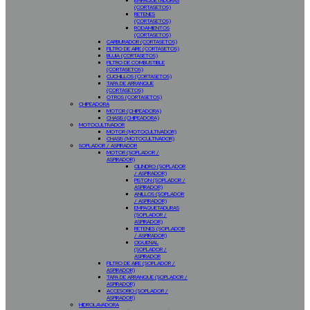
EMPAQUETADURAS
(CORTASETOS)
RETENES
(CORTASETOS)
RODAMIENTOS
(CORTASETOS)
CARBURADOR (CORTASETOS)
FILTRO DE AIRE (CORTASETOS)
BUJIA (CORTASETOS)
FILTRO DE COMBUSTIBLE
(CORTASETOS)
CUCHILLOS (CORTASETOS)
TAPA DE ARRANQUE
(CORTASETOS)
OTROS (CORTASETOS)
CHIPEADORA
MOTOR (CHIPEADORA)
CHASIS (CHIPEADORA)
MOTOCULTIVADOR
MOTOR (MOTOCULTIVADOR)
CHASIS (MOTOCULTIVADOR)
SOPLADOR / ASPIRADOR
MOTOR (SOPLADOR /
ASPIRADOR)
CILINDRO (SOPLADOR
/ ASPIRADOR)
PISTON (SOPLADOR /
ASPIRADOR)
ANILLOS (SOPLADOR
/ ASPIRADOR)
EMPAQUETADURAS
(SOPLADOR /
ASPIRADOR)
RETENES (SOPLADOR
/ ASPIRADOR)
CIGUEÑAL
(SOPLADOR /
ASPIRADOR
FILTRO DE AIRE (SOPLADOR /
ASPIRADOR)
TAPA DE ARRANQUE (SOPLADOR /
ASPIRADOR)
ACCESORIO (SOPLADOR /
ASPIRADOR)
HIDROLAVADORA