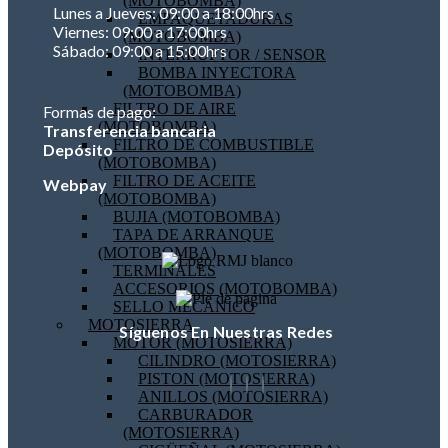
(MOTOBOMBA)
Lunes a Jueves: 09:00 a 18:00hrs
EMPAQUETADURAS
Viernes: 09:00 a 17:00hrs
(MOTOBOMBA)
Sábado: 09:00 a 15:00hrs
INTERRUPTOR / SENSOR
BOMBA INYECTORA
(MOTOBOMBA)
FILTRO DE AIRE
Formas de pago:
(MOTOBOMBA)
Transferencia bancaria
FILTRO DE COMBUSTIBLE
Depósito
(MOTOBOMBA)
FILTRO DE ACEITE
Webpay
(MOTOBOMBA)
BUJIA (MOTOBOMBA)
TAPA DE ARRANQUE
(MOTOBOMBA)
TERMINALES
ACCESORIOS (MOTOBOMBA)
SELLO MECANICO
MOTOSIERRA
Síguenos En Nuestras Redes
MOTOR (MOTOSIERRA)
CILINDRO (MOTOSIERRA)
PISTON (MOTOSIERRA)
ANILLOS (MOTOSIERRA)
CARBURADOR
(MOTOSIERRA)