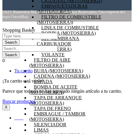
CIGÜEÑAL (MOTOSIERRA)
EMPAQUETADURAS
(MOTOSIERRA)
©2023. Repuestos Maquinaria Jardín. Derechos Reservados. Una empresa del
Grupo GreenMaq
FILTRO DE COMBUSTIBLE
(MOTOSIERRA))
LINEA DE COMBUSTIBLE
Shopping Basket
BOBINA (MOTOSIERRA)
KIT MEMBRANA
CARBURADOR
(MOTOSIERRA)
VOLANTE
FILTRO DE AIRE
0
(MOTOSIERRA)
Tu carrito
BUJIA (MOTOSIERRA)
CADENA (MOTOSIERRA)
¡Tu carrito está vacío!
ESPADA
BOMBA DE ACEITE
Parece que todavía no has agregado ningún artículo a tu carrito.
(MOTOSIERRA)
TAPA DE ARRANQUE
Buscar productos
(MOTOSIERRA)
X
TAPA DE FRENO
EMBRAGUE / TAMBOR
INICIO
(MOTOSIERRA)
SILENCIADOR
OFERTAS
LIMAS