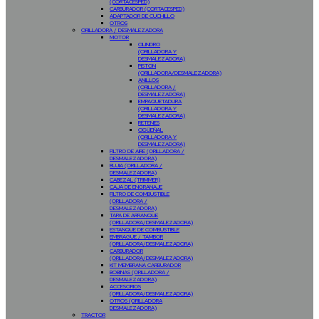
(CORTACESPED)
CARBURADOR (CORTACESPED)
ADAPTADOR DE CUCHILLO
OTROS
ORILLADORA / DESMALEZADORA
MOTOR
CILINDRO
(ORILLADORA Y
DESMALEZADORA)
PISTON
(ORILLADORA/DESMALEZADORA)
ANILLOS
(ORILLADORA /
DESMALEZADORA)
EMPAQUETADURA
(ORILLADORA Y
DESMALEZADORA)
RETENES
CIGÜEÑAL
(ORILLADORA Y
DESMALEZADORA)
FILTRO DE AIRE (ORILLADORA /
DESMALEZADORA)
BUJIA (ORILLADORA /
DESMALEZADORA)
CABEZAL (TRIMMER)
CAJA DE ENGRANAJE
FILTRO DE COMBUSTIBLE
(ORILLADORA /
DESMALEZADORA)
TAPA DE ARRANQUE
(ORILLADORA/DESMALEZADORA)
ESTANQUE DE COMBUSTIBLE
EMBRAGUE / TAMBOR
(ORILLADORA/DESMALEZADORA)
CARBURADOR
(ORILLADORA/DESMALEZADORA)
KIT MEMBRANA CARBURADOR
BOBINAS (ORILLADORA /
DESMALEZADORA)
ACCESORIOS
(ORILLADORA/DESMALEZADORA)
OTROS (ORILLADORA
DESMALEZADORA)
TRACTOR