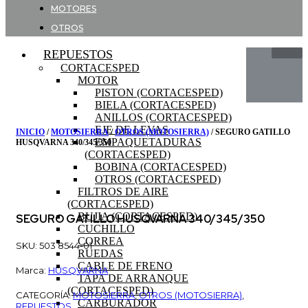
MOTORES
OTROS
REPUESTOS
CORTACESPED
MOTOR
PISTON (CORTACESPED)
BIELA (CORTACESPED)
ANILLOS (CORTACESPED)
EJE DE LEVAS
INICIO
/
MOTOSIERRA
/
OTROS (MOTOSIERRA)
/ SEGURO GATILLO
EMPAQUETADURAS
HUSQVARNA 340/345/350
(CORTACESPED)
BOBINA (CORTACESPED)
OTROS (CORTACESPED)
FILTROS DE AIRE
(CORTACESPED)
BUJIA (CORTACESPED)
SEGURO GATILLO HUSQVARNA 340/345/350
CUCHILLO
CORREA
SKU: 503 8544-01
RUEDAS
CABLE DE FRENO
Marca:
HUSQVARNA
TAPA DE ARRANQUE
(CORTACESPED)
CATEGORÍA:
MOTOSIERRA
,
OTROS (MOTOSIERRA)
,
CARBURADOR
REPUESTOS