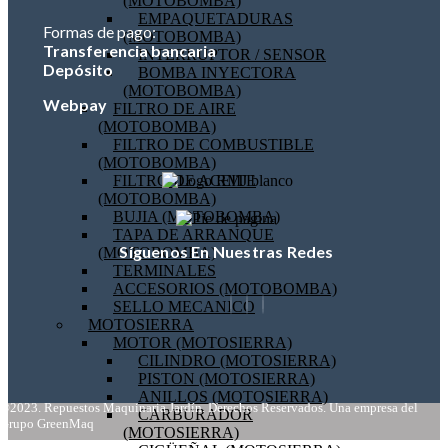
(MOTOBOMBA)
EMPAQUETADURAS
Formas de pago:
(MOTOBOMBA)
Transferencia bancaria
INTERRUPTOR / SENSOR
Depósito
BOMBA INYECTORA
(MOTOBOMBA)
Webpay
FILTRO DE AIRE
(MOTOBOMBA)
FILTRO DE COMBUSTIBLE
(MOTOBOMBA)
FILTRO DE ACEITE
(MOTOBOMBA)
BUJIA (MOTOBOMBA)
TAPA DE ARRANQUE
Síguenos En Nuestras Redes
(MOTOBOMBA)
TERMINALES
ACCESORIOS (MOTOBOMBA)
SELLO MECANICO
MOTOSIERRA
MOTOR (MOTOSIERRA)
CILINDRO (MOTOSIERRA)
PISTON (MOTOSIERRA)
ANILLOS (MOTOSIERRA)
©2023. Repuestos Maquinaria Jardín. Derechos Reservados. Una empresa del
CARBURADOR
Grupo GreenMaq
(MOTOSIERRA)