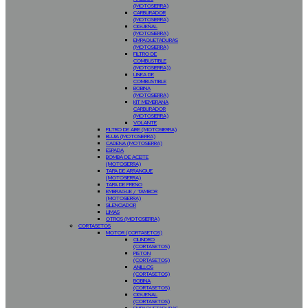
(MOTOSIERRA)
CARBURADOR
(MOTOSIERRA)
CIGÜEÑAL
(MOTOSIERRA)
EMPAQUETADURAS
(MOTOSIERRA)
FILTRO DE
COMBUSTIBLE
(MOTOSIERRA))
LINEA DE
COMBUSTIBLE
BOBINA
(MOTOSIERRA)
KIT MEMBRANA
CARBURADOR
(MOTOSIERRA)
VOLANTE
FILTRO DE AIRE (MOTOSIERRA)
BUJIA (MOTOSIERRA)
CADENA (MOTOSIERRA)
ESPADA
BOMBA DE ACEITE
(MOTOSIERRA)
TAPA DE ARRANQUE
(MOTOSIERRA)
TAPA DE FRENO
EMBRAGUE / TAMBOR
(MOTOSIERRA)
SILENCIADOR
LIMAS
OTROS (MOTOSIERRA)
CORTASETOS
MOTOR (CORTASETOS)
CILINDRO
(CORTASETOS)
PISTON
(CORTASETOS)
ANILLOS
(CORTASETOS)
BOBINA
(CORTASETOS)
CIGUEÑAL
(CORTASETOS)