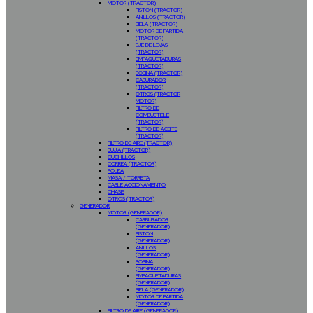
MOTOR (TRACTOR)
PISTON (TRACTOR)
ANILLOS (TRACTOR)
BIELA (TRACTOR)
MOTOR DE PARTIDA
(TRACTOR)
EJE DE LEVAS
(TRACTOR)
EMPAQUETADURAS
(TRACTOR)
BOBINA (TRACTOR)
CABURADOR
(TRACTOR)
OTROS (TRACTOR
MOTOR)
FILTRO DE
COMBUSTIBLE
(TRACTOR)
FILTRO DE ACEITE
(TRACTOR)
FILTRO DE AIRE (TRACTOR)
BUJIA (TRACTOR)
CUCHILLOS
CORREA (TRACTOR)
POLEA
MASA / TORRETA
CABLE ACCIONAMIENTO
CHASIS
OTROS (TRACTOR)
GENERADOR
MOTOR (GENERADOR)
CARBURADOR
(GENERADOR)
PISTON
(GENERADOR)
ANILLOS
(GENERADOR)
BOBINA
(GENERADOR)
EMPAQUETADURAS
(GENERADOR)
BIELA (GENERADOR)
MOTOR DE PARTIDA
(GENERADOR)
FILTRO DE AIRE (GENERADOR)