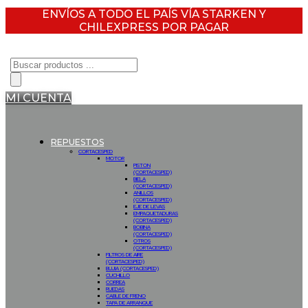
ENVÍOS A TODO EL PAÍS VÍA STARKEN Y
CHILEXPRESS POR PAGAR
Búsqueda
de
productos
MI CUENTA
REPUESTOS
CORTACESPED
MOTOR
PISTON
(CORTACESPED)
BIELA
(CORTACESPED)
ANILLOS
(CORTACESPED)
EJE DE LEVAS
EMPAQUETADURAS
(CORTACESPED)
BOBINA
(CORTACESPED)
OTROS
(CORTACESPED)
FILTROS DE AIRE
(CORTACESPED)
BUJIA (CORTACESPED)
CUCHILLO
CORREA
RUEDAS
CABLE DE FRENO
TAPA DE ARRANQUE