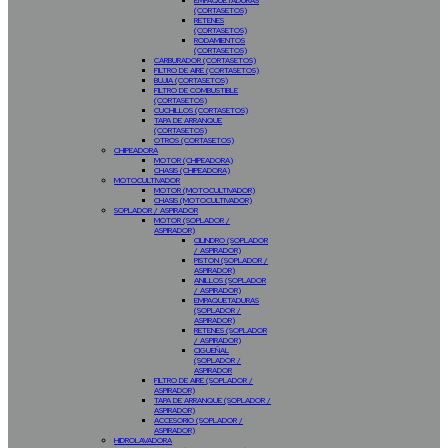
EMPAQUETADURAS
(CORTASETOS)
RETENES
(CORTASETOS)
RODAMIENTOS
(CORTASETOS)
CARBURADOR (CORTASETOS)
FILTRO DE AIRE (CORTASETOS)
BUJIA (CORTASETOS)
FILTRO DE COMBUSTIBLE
(CORTASETOS)
CUCHILLOS (CORTASETOS)
TAPA DE ARRANQUE
(CORTASETOS)
OTROS (CORTASETOS)
CHIPEADORA
MOTOR (CHIPEADORA)
CHASIS (CHIPEADORA)
MOTOCULTIVADOR
MOTOR (MOTOCULTIVADOR)
CHASIS (MOTOCULTIVADOR)
SOPLADOR / ASPIRADOR
MOTOR (SOPLADOR /
ASPIRADOR)
CILINDRO (SOPLADOR
/ ASPIRADOR)
PISTON (SOPLADOR /
ASPIRADOR)
ANILLOS (SOPLADOR
/ ASPIRADOR)
EMPAQUETADURAS
(SOPLADOR /
ASPIRADOR)
RETENES (SOPLADOR
/ ASPIRADOR)
CIGUEÑAL
(SOPLADOR /
ASPIRADOR
FILTRO DE AIRE (SOPLADOR /
ASPIRADOR)
TAPA DE ARRANQUE (SOPLADOR /
ASPIRADOR)
ACCESORIO (SOPLADOR /
ASPIRADOR)
HIDROLAVADORA