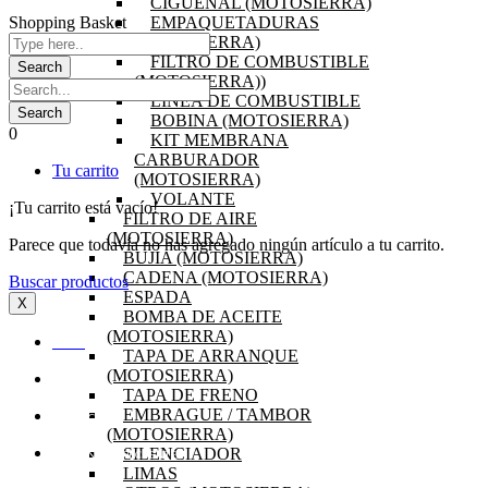
CIGÜEÑAL (MOTOSIERRA)
Shopping Basket
EMPAQUETADURAS
(MOTOSIERRA)
FILTRO DE COMBUSTIBLE
(MOTOSIERRA))
LINEA DE COMBUSTIBLE
BOBINA (MOTOSIERRA)
0
KIT MEMBRANA
CARBURADOR
Tu carrito
(MOTOSIERRA)
VOLANTE
¡Tu carrito está vacío!
FILTRO DE AIRE
(MOTOSIERRA)
Parece que todavía no has agregado ningún artículo a tu carrito.
BUJIA (MOTOSIERRA)
CADENA (MOTOSIERRA)
Buscar productos
ESPADA
X
BOMBA DE ACEITE
(MOTOSIERRA)
INICIO
TAPA DE ARRANQUE
(MOTOSIERRA)
OFERTAS
TAPA DE FRENO
EMBRAGUE / TAMBOR
PRODUCTOS
(MOTOSIERRA)
SILENCIADOR
PREGUNTAS FRECUENTES
LIMAS