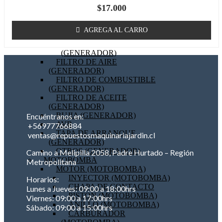
$
17.000
BOBINA (GENERADOR)
EMPAQUETADURAS
(GENERADOR)
AGREGA AL CARRO
BIELA (GENERADOR)
MOTOR DE PARTIDA
(GENERADOR)
FILTRO DE AIRE
(GENERADOR)
FILTRO DE COMBUSTIBLE
(GENERADOR)
FILTRO DE ACEITE
(GENERADOR)
BUJIA (GENERADOR)
Encuéntranos en:
AVR
+56977766884
TAPA DE ARRANQUE
ventas@repuestosmaquinariajardin.cl
(GENERADOR)
OTROS (GENERADOR)
Camino a Melipilla 2058, Padre Hurtado – Región
MOTOBOMBA
Metropolitana
MOTOR (MOTOBOMBA)
INYECTOR (MOTOBOMBA)
Horarios:
CHAPA DE CONTACTO
Lunes a Jueves: 09:00 a 18:00hrs
PISTON (MOTOBOMBA)
Viernes: 09:00 a 17:00hrs
ANILLO (MOTOBOMBA)
Sábado: 09:00 a 15:00hrs
CARBURADOR