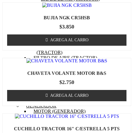
EMPAQUETADURAS
(TRACTOR)
BOBINA (TRACTOR)
BUJIA NGK CR5HSB
CABURADOR (TRACTOR)
OTROS (TRACTOR
$
3.850
MOTOR)
FILTRO DE COMBUSTIBLE
AGREGA AL CARRO
(TRACTOR)
FILTRO DE ACEITE
(TRACTOR)
FILTRO DE AIRE (TRACTOR)
BUJIA (TRACTOR)
CUCHILLOS
CHAVETA VOLANTE MOTOR B&S
CORREA (TRACTOR)
POLEA
$
2.750
MASA / TORRETA
CABLE ACCIONAMIENTO
CHASIS
AGREGA AL CARRO
OTROS (TRACTOR)
GENERADOR
MOTOR (GENERADOR)
CARBURADOR
(GENERADOR)
PISTON (GENERADOR)
CUCHILLO TRACTOR 16" C/ESTRELLA 5 PTS
ANILLOS (GENERADOR)