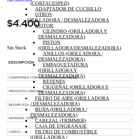
(CORTACESPED)
ADAPTADOR DE CUCHILLO
OTROS
$
4.400
ORILLADORA / DESMALEZADORA
MOTOR
CILINDRO (ORILLADORA Y
DESMALEZADORA)
PISTON
Sin Stock
(ORILLADORA/DESMALEZADORA)
ANILLOS (ORILLADORA /
DESMALEZADORA)
DESCRIPCIÓN
EMPAQUETADURA
(ORILLADORA Y
DESMALEZADORA)
COMPATIBLE CON: HUSQVARNA 340/345/350
RETENES
CIGÜEÑAL (ORILLADORA Y
PRODUCTO: ORIGINAL
DESMALEZADORA)
FILTRO DE AIRE (ORILLADORA
/ DESMALEZADORA)
REEMPLAZA: –
BUJIA (ORILLADORA /
DESMALEZADORA)
MATERIAL: OTROS
CABEZAL (TRIMMER)
CAJA DE ENGRANAJE
FILTRO DE COMBUSTIBLE
LARGO: –
(ORILLADORA /