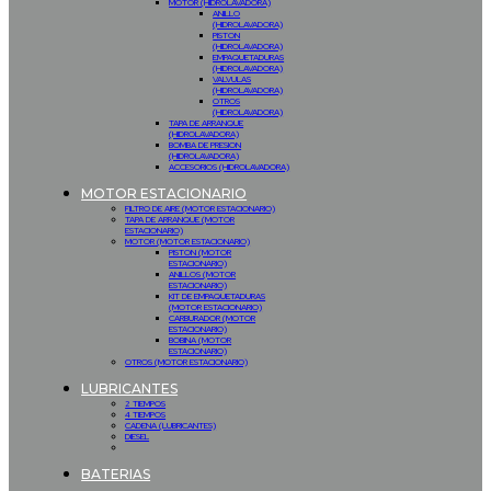
MOTOR (HIDROLAVADORA)
ANILLO
(HIDROLAVADORA)
PISTON
(HIDROLAVADORA)
EMPAQUETADURAS
(HIDROLAVADORA)
VALVULAS
(HIDROLAVADORA)
OTROS
(HIDROLAVADORA)
TAPA DE ARRANQUE
(HIDROLAVADORA)
BOMBA DE PRESION
(HIDROLAVADORA)
ACCESORIOS (HIDROLAVADORA)
MOTOR ESTACIONARIO
FILTRO DE AIRE (MOTOR ESTACIONARIO)
TAPA DE ARRANQUE (MOTOR
ESTACIONARIO)
MOTOR (MOTOR ESTACIONARIO)
PISTON (MOTOR
ESTACIONARIO)
ANILLOS (MOTOR
ESTACIONARIO)
KIT DE EMPAQUETADURAS
(MOTOR ESTACIONARIO)
CARBURADOR (MOTOR
ESTACIONARIO)
BOBINA (MOTOR
ESTACIONARIO)
OTROS (MOTOR ESTACIONARIO)
LUBRICANTES
2 TIEMPOS
4 TIEMPOS
CADENA (LUBRICANTES)
DIESEL
BATERIAS