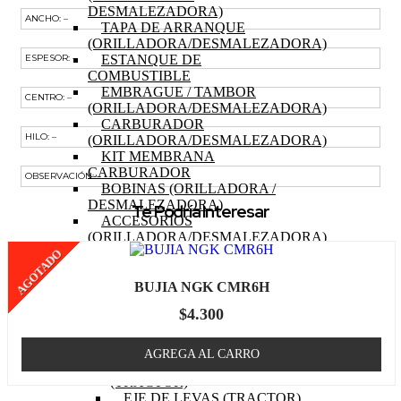
DESMALEZADORA)
ANCHO: –
TAPA DE ARRANQUE
(ORILLADORA/DESMALEZADORA)
ESTANQUE DE
ESPESOR: –
COMBUSTIBLE
EMBRAGUE / TAMBOR
CENTRO: –
(ORILLADORA/DESMALEZADORA)
CARBURADOR
HILO: –
(ORILLADORA/DESMALEZADORA)
KIT MEMBRANA
CARBURADOR
OBSERVACIÓN: –
BOBINAS (ORILLADORA /
DESMALEZADORA)
Te Podría Interesar
ACCESORIOS
(ORILLADORA/DESMALEZADORA)
OTROS (ORILLADORA
AGOTADO
DESMALEZADORA)
TRACTOR
BUJIA NGK CMR6H
MOTOR (TRACTOR)
$
4.300
PISTON (TRACTOR)
ANILLOS (TRACTOR)
BIELA (TRACTOR)
AGREGA AL CARRO
MOTOR DE PARTIDA
(TRACTOR)
EJE DE LEVAS (TRACTOR)