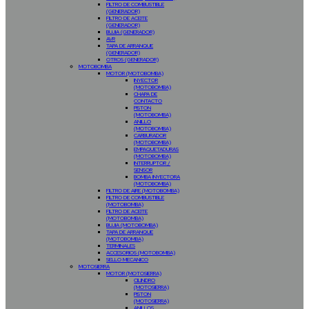
FILTRO DE COMBUSTIBLE
(GENERADOR)
FILTRO DE ACEITE
(GENERADOR)
BUJIA (GENERADOR)
AVR
TAPA DE ARRANQUE
(GENERADOR)
OTROS (GENERADOR)
MOTOBOMBA
MOTOR (MOTOBOMBA)
INYECTOR
(MOTOBOMBA)
CHAPA DE
CONTACTO
PISTON
(MOTOBOMBA)
ANILLO
(MOTOBOMBA)
CARBURADOR
(MOTOBOMBA)
EMPAQUETADURAS
(MOTOBOMBA)
INTERRUPTOR /
SENSOR
BOMBA INYECTORA
(MOTOBOMBA)
FILTRO DE AIRE (MOTOBOMBA)
FILTRO DE COMBUSTIBLE
(MOTOBOMBA)
FILTRO DE ACEITE
(MOTOBOMBA)
BUJIA (MOTOBOMBA)
TAPA DE ARRANQUE
(MOTOBOMBA)
TERMINALES
ACCESORIOS (MOTOBOMBA)
SELLO MECANICO
MOTOSIERRA
MOTOR (MOTOSIERRA)
CILINDRO
(MOTOSIERRA)
PISTON
(MOTOSIERRA)
ANILLOS