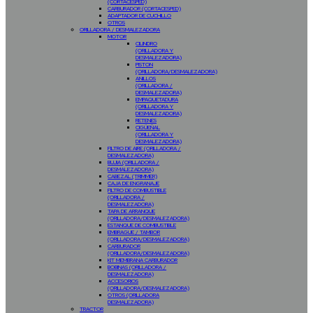
(CORTACESPED)
CARBURADOR (CORTACESPED)
ADAPTADOR DE CUCHILLO
OTROS
ORILLADORA / DESMALEZADORA
MOTOR
CILINDRO
(ORILLADORA Y
DESMALEZADORA)
PISTON
(ORILLADORA/DESMALEZADORA)
ANILLOS
(ORILLADORA /
DESMALEZADORA)
EMPAQUETADURA
(ORILLADORA Y
DESMALEZADORA)
RETENES
CIGÜEÑAL
(ORILLADORA Y
DESMALEZADORA)
FILTRO DE AIRE (ORILLADORA /
DESMALEZADORA)
BUJIA (ORILLADORA /
DESMALEZADORA)
CABEZAL (TRIMMER)
CAJA DE ENGRANAJE
FILTRO DE COMBUSTIBLE
(ORILLADORA /
DESMALEZADORA)
TAPA DE ARRANQUE
(ORILLADORA/DESMALEZADORA)
ESTANQUE DE COMBUSTIBLE
EMBRAGUE / TAMBOR
(ORILLADORA/DESMALEZADORA)
CARBURADOR
(ORILLADORA/DESMALEZADORA)
KIT MEMBRANA CARBURADOR
BOBINAS (ORILLADORA /
DESMALEZADORA)
ACCESORIOS
(ORILLADORA/DESMALEZADORA)
OTROS (ORILLADORA
DESMALEZADORA)
TRACTOR