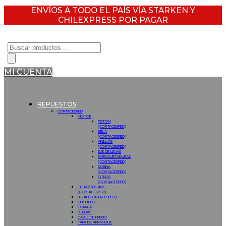
ENVÍOS A TODO EL PAÍS VÍA STARKEN Y
CHILEXPRESS POR PAGAR
Búsqueda
de
productos
MI CUENTA
REPUESTOS
CORTACESPED
MOTOR
PISTON
(CORTACESPED)
BIELA
(CORTACESPED)
ANILLOS
(CORTACESPED)
EJE DE LEVAS
EMPAQUETADURAS
(CORTACESPED)
BOBINA
(CORTACESPED)
OTROS
(CORTACESPED)
FILTROS DE AIRE
(CORTACESPED)
BUJIA (CORTACESPED)
CUCHILLO
CORREA
RUEDAS
CABLE DE FRENO
TAPA DE ARRANQUE