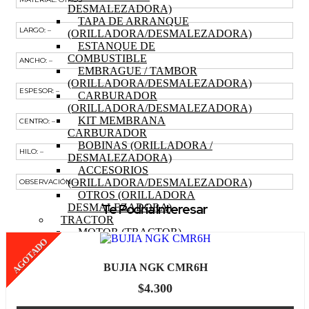
DESMALEZADORA)
TAPA DE ARRANQUE
LARGO: –
(ORILLADORA/DESMALEZADORA)
ESTANQUE DE
COMBUSTIBLE
ANCHO: –
EMBRAGUE / TAMBOR
(ORILLADORA/DESMALEZADORA)
ESPESOR: –
CARBURADOR
(ORILLADORA/DESMALEZADORA)
KIT MEMBRANA
CENTRO: –
CARBURADOR
BOBINAS (ORILLADORA /
HILO: –
DESMALEZADORA)
ACCESORIOS
(ORILLADORA/DESMALEZADORA)
OBSERVACIÓN: –
OTROS (ORILLADORA
Te Podría Interesar
DESMALEZADORA)
TRACTOR
MOTOR (TRACTOR)
AGOTADO
PISTON (TRACTOR)
ANILLOS (TRACTOR)
BUJIA NGK CMR6H
BIELA (TRACTOR)
MOTOR DE PARTIDA
$
4.300
(TRACTOR)
EJE DE LEVAS (TRACTOR)