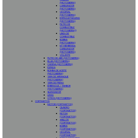
(MOTOSIERRA)
CARBURADOR
(MOTOSIERRA)
CIGÜEÑAL
(MOTOSIERRA)
EMPAQUETADURAS
(MOTOSIERRA)
FILTRO DE
COMBUSTIBLE
(MOTOSIERRA))
LINEA DE
COMBUSTIBLE
BOBINA
(MOTOSIERRA)
KIT MEMBRANA
CARBURADOR
(MOTOSIERRA)
VOLANTE
FILTRO DE AIRE (MOTOSIERRA)
BUJIA (MOTOSIERRA)
CADENA (MOTOSIERRA)
ESPADA
BOMBA DE ACEITE
(MOTOSIERRA)
TAPA DE ARRANQUE
(MOTOSIERRA)
TAPA DE FRENO
EMBRAGUE / TAMBOR
(MOTOSIERRA)
SILENCIADOR
LIMAS
OTROS (MOTOSIERRA)
CORTASETOS
MOTOR (CORTASETOS)
CILINDRO
(CORTASETOS)
PISTON
(CORTASETOS)
ANILLOS
(CORTASETOS)
BOBINA
(CORTASETOS)
CIGUEÑAL
(CORTASETOS)