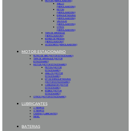
MOTOR (HIDROLAVADORA)
ANILLO
(HIDROLAVADORA)
PISTON
(HIDROLAVADORA)
EMPAQUETADURAS
(HIDROLAVADORA)
VALVULAS
(HIDROLAVADORA)
OTROS
(HIDROLAVADORA)
TAPA DE ARRANQUE
(HIDROLAVADORA)
BOMBA DE PRESION
(HIDROLAVADORA)
ACCESORIOS (HIDROLAVADORA)
MOTOR ESTACIONARIO
FILTRO DE AIRE (MOTOR ESTACIONARIO)
TAPA DE ARRANQUE (MOTOR
ESTACIONARIO)
MOTOR (MOTOR ESTACIONARIO)
PISTON (MOTOR
ESTACIONARIO)
ANILLOS (MOTOR
ESTACIONARIO)
KIT DE EMPAQUETADURAS
(MOTOR ESTACIONARIO)
CARBURADOR (MOTOR
ESTACIONARIO)
BOBINA (MOTOR
ESTACIONARIO)
OTROS (MOTOR ESTACIONARIO)
LUBRICANTES
2 TIEMPOS
4 TIEMPOS
CADENA (LUBRICANTES)
DIESEL
BATERIAS