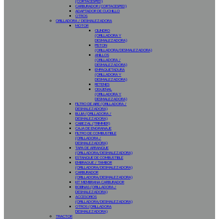
(CORTACESPED)
CARBURADOR (CORTACESPED)
ADAPTADOR DE CUCHILLO
OTROS
ORILLADORA / DESMALEZADORA
MOTOR
CILINDRO
(ORILLADORA Y
DESMALEZADORA)
PISTON
(ORILLADORA/DESMALEZADORA)
ANILLOS
(ORILLADORA /
DESMALEZADORA)
EMPAQUETADURA
(ORILLADORA Y
DESMALEZADORA)
RETENES
CIGÜEÑAL
(ORILLADORA Y
DESMALEZADORA)
FILTRO DE AIRE (ORILLADORA /
DESMALEZADORA)
BUJIA (ORILLADORA /
DESMALEZADORA)
CABEZAL (TRIMMER)
CAJA DE ENGRANAJE
FILTRO DE COMBUSTIBLE
(ORILLADORA /
DESMALEZADORA)
TAPA DE ARRANQUE
(ORILLADORA/DESMALEZADORA)
ESTANQUE DE COMBUSTIBLE
EMBRAGUE / TAMBOR
(ORILLADORA/DESMALEZADORA)
CARBURADOR
(ORILLADORA/DESMALEZADORA)
KIT MEMBRANA CARBURADOR
BOBINAS (ORILLADORA /
DESMALEZADORA)
ACCESORIOS
(ORILLADORA/DESMALEZADORA)
OTROS (ORILLADORA
DESMALEZADORA)
TRACTOR