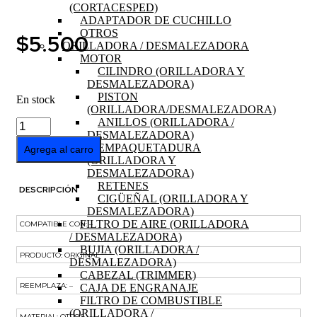
(CORTACESPED)
ADAPTADOR DE CUCHILLO
OTROS
$
5.500
ORILLADORA / DESMALEZADORA
MOTOR
CILINDRO (ORILLADORA Y
DESMALEZADORA)
PISTON
En stock
(ORILLADORA/DESMALEZADORA)
ANILLOS (ORILLADORA /
ROTULA
DESMALEZADORA)
IZQUIERDA
EMPAQUETADURA
TRACTOR
Agrega al carro
(ORILLADORA Y
GOODYEAR
DESMALEZADORA)
GY16LMT
RETENES
cantidad
DESCRIPCIÓN
CIGÜEÑAL (ORILLADORA Y
DESMALEZADORA)
FILTRO DE AIRE (ORILLADORA
COMPATIBLE CON: –
/ DESMALEZADORA)
BUJIA (ORILLADORA /
PRODUCTO: ORIGINAL
DESMALEZADORA)
CABEZAL (TRIMMER)
REEMPLAZA: –
CAJA DE ENGRANAJE
FILTRO DE COMBUSTIBLE
(ORILLADORA /
MATERIAL: OTROS