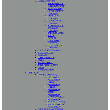
MOTOR (TRACTOR)
PISTON (TRACTOR)
ANILLOS (TRACTOR)
BIELA (TRACTOR)
MOTOR DE PARTIDA
(TRACTOR)
EJE DE LEVAS
(TRACTOR)
EMPAQUETADURAS
(TRACTOR)
BOBINA (TRACTOR)
CABURADOR
(TRACTOR)
OTROS (TRACTOR
MOTOR)
FILTRO DE
COMBUSTIBLE
(TRACTOR)
FILTRO DE ACEITE
(TRACTOR)
FILTRO DE AIRE (TRACTOR)
BUJIA (TRACTOR)
CUCHILLOS
CORREA (TRACTOR)
POLEA
MASA / TORRETA
CABLE ACCIONAMIENTO
CHASIS
OTROS (TRACTOR)
GENERADOR
MOTOR (GENERADOR)
CARBURADOR
(GENERADOR)
PISTON
(GENERADOR)
ANILLOS
(GENERADOR)
BOBINA
(GENERADOR)
EMPAQUETADURAS
(GENERADOR)
BIELA (GENERADOR)
MOTOR DE PARTIDA
(GENERADOR)
FILTRO DE AIRE (GENERADOR)