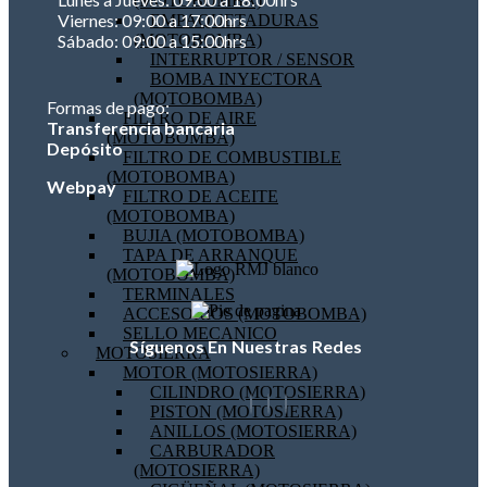
(MOTOBOMBA)
Viernes: 09:00 a 17:00hrs
EMPAQUETADURAS
(MOTOBOMBA)
Sábado: 09:00 a 15:00hrs
INTERRUPTOR / SENSOR
BOMBA INYECTORA
(MOTOBOMBA)
Formas de pago:
FILTRO DE AIRE
Transferencia bancaria
(MOTOBOMBA)
Depósito
FILTRO DE COMBUSTIBLE
(MOTOBOMBA)
Webpay
FILTRO DE ACEITE
(MOTOBOMBA)
BUJIA (MOTOBOMBA)
TAPA DE ARRANQUE
(MOTOBOMBA)
TERMINALES
ACCESORIOS (MOTOBOMBA)
SELLO MECANICO
Síguenos En Nuestras Redes
MOTOSIERRA
MOTOR (MOTOSIERRA)
CILINDRO (MOTOSIERRA)
PISTON (MOTOSIERRA)
ANILLOS (MOTOSIERRA)
CARBURADOR
(MOTOSIERRA)