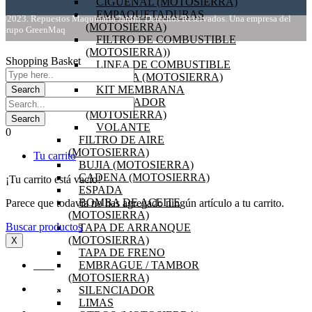
CIGÜEÑAL (MOTOSIERRA)
EMPAQUETADURAS
©2023. Repuestos Maquinaria Jardín. Derechos Reservados. Una empresa del
(MOTOSIERRA)
Grupo GreenMaq
FILTRO DE COMBUSTIBLE
(MOTOSIERRA))
Shopping Basket
LINEA DE COMBUSTIBLE
BOBINA (MOTOSIERRA)
KIT MEMBRANA
CARBURADOR
(MOTOSIERRA)
VOLANTE
0
FILTRO DE AIRE
(MOTOSIERRA)
Tu carrito
BUJIA (MOTOSIERRA)
CADENA (MOTOSIERRA)
¡Tu carrito está vacío!
ESPADA
BOMBA DE ACEITE
Parece que todavía no has agregado ningún artículo a tu carrito.
(MOTOSIERRA)
Buscar productos
TAPA DE ARRANQUE
(MOTOSIERRA)
X
TAPA DE FRENO
EMBRAGUE / TAMBOR
INICIO
(MOTOSIERRA)
SILENCIADOR
OFERTAS
LIMAS