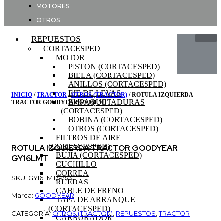
MOTORES
OTROS
REPUESTOS
CORTACESPED
MOTOR
PISTON (CORTACESPED)
BIELA (CORTACESPED)
ANILLOS (CORTACESPED)
EJE DE LEVAS
INICIO
/
TRACTOR
/
OTROS (TRACTOR)
/ ROTULA IZQUIERDA
EMPAQUETADURAS
TRACTOR GOODYEAR GY16LMT
(CORTACESPED)
BOBINA (CORTACESPED)
OTROS (CORTACESPED)
FILTROS DE AIRE
(CORTACESPED)
ROTULA IZQUIERDA TRACTOR GOODYEAR
BUJIA (CORTACESPED)
GY16LMT
CUCHILLO
CORREA
SKU: GY16LMT/P9/3
RUEDAS
CABLE DE FRENO
Marca:
GOODYEAR
TAPA DE ARRANQUE
(CORTACESPED)
CATEGORÍA:
OTROS (TRACTOR)
,
REPUESTOS
,
TRACTOR
CARBURADOR