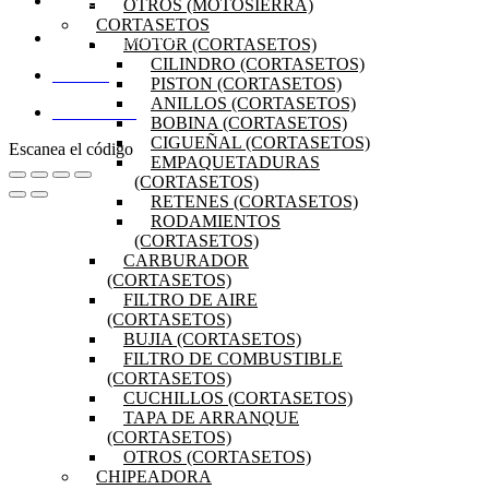
OTROS (MOTOSIERRA)
PRODUCTOS
CORTASETOS
PREGUNTAS FRECUENTES
MOTOR (CORTASETOS)
CILINDRO (CORTASETOS)
MI CUENTA
PISTON (CORTASETOS)
ANILLOS (CORTASETOS)
DISTRIBUIDORES
BOBINA (CORTASETOS)
CIGUEÑAL (CORTASETOS)
Escanea el código
EMPAQUETADURAS
(CORTASETOS)
RETENES (CORTASETOS)
RODAMIENTOS
(CORTASETOS)
CARBURADOR
(CORTASETOS)
FILTRO DE AIRE
(CORTASETOS)
BUJIA (CORTASETOS)
FILTRO DE COMBUSTIBLE
(CORTASETOS)
CUCHILLOS (CORTASETOS)
TAPA DE ARRANQUE
(CORTASETOS)
OTROS (CORTASETOS)
CHIPEADORA