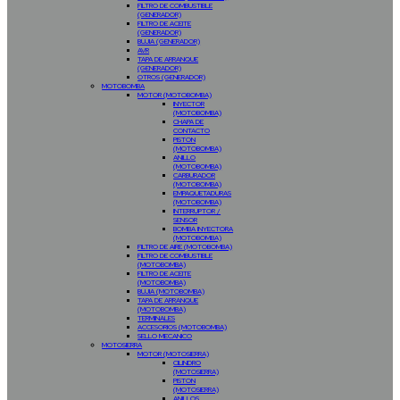
FILTRO DE COMBUSTIBLE
(GENERADOR)
FILTRO DE ACEITE
(GENERADOR)
BUJIA (GENERADOR)
AVR
TAPA DE ARRANQUE
(GENERADOR)
OTROS (GENERADOR)
MOTOBOMBA
MOTOR (MOTOBOMBA)
INYECTOR
(MOTOBOMBA)
CHAPA DE
CONTACTO
PISTON
(MOTOBOMBA)
ANILLO
(MOTOBOMBA)
CARBURADOR
(MOTOBOMBA)
EMPAQUETADURAS
(MOTOBOMBA)
INTERRUPTOR /
SENSOR
BOMBA INYECTORA
(MOTOBOMBA)
FILTRO DE AIRE (MOTOBOMBA)
FILTRO DE COMBUSTIBLE
(MOTOBOMBA)
FILTRO DE ACEITE
(MOTOBOMBA)
BUJIA (MOTOBOMBA)
TAPA DE ARRANQUE
(MOTOBOMBA)
TERMINALES
ACCESORIOS (MOTOBOMBA)
SELLO MECANICO
MOTOSIERRA
MOTOR (MOTOSIERRA)
CILINDRO
(MOTOSIERRA)
PISTON
(MOTOSIERRA)
ANILLOS