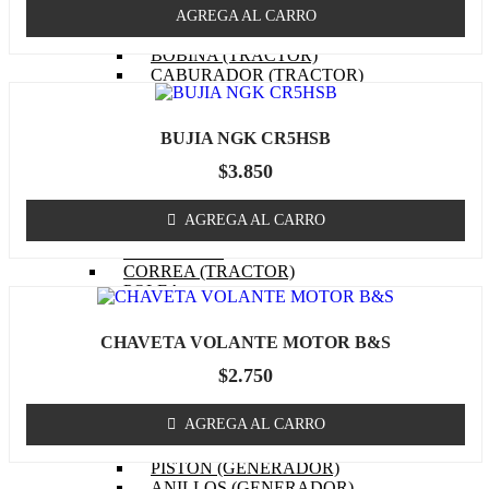
EMPAQUETADURAS
AGREGA AL CARRO
(TRACTOR)
BOBINA (TRACTOR)
CABURADOR (TRACTOR)
OTROS (TRACTOR
MOTOR)
FILTRO DE COMBUSTIBLE
BUJIA NGK CR5HSB
(TRACTOR)
$
3.850
FILTRO DE ACEITE
(TRACTOR)
FILTRO DE AIRE (TRACTOR)
AGREGA AL CARRO
BUJIA (TRACTOR)
CUCHILLOS
CORREA (TRACTOR)
POLEA
MASA / TORRETA
CABLE ACCIONAMIENTO
CHAVETA VOLANTE MOTOR B&S
CHASIS
OTROS (TRACTOR)
$
2.750
GENERADOR
MOTOR (GENERADOR)
AGREGA AL CARRO
CARBURADOR
(GENERADOR)
PISTON (GENERADOR)
ANILLOS (GENERADOR)