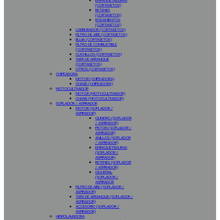
EMPAQUETADURAS
(CORTASETOS)
RETENES
(CORTASETOS)
RODAMIENTOS
(CORTASETOS)
CARBURADOR (CORTASETOS)
FILTRO DE AIRE (CORTASETOS)
BUJIA (CORTASETOS)
FILTRO DE COMBUSTIBLE
(CORTASETOS)
CUCHILLOS (CORTASETOS)
TAPA DE ARRANQUE
(CORTASETOS)
OTROS (CORTASETOS)
CHIPEADORA
MOTOR (CHIPEADORA)
CHASIS (CHIPEADORA)
MOTOCULTIVADOR
MOTOR (MOTOCULTIVADOR)
CHASIS (MOTOCULTIVADOR)
SOPLADOR / ASPIRADOR
MOTOR (SOPLADOR /
ASPIRADOR)
CILINDRO (SOPLADOR
/ ASPIRADOR)
PISTON (SOPLADOR /
ASPIRADOR)
ANILLOS (SOPLADOR
/ ASPIRADOR)
EMPAQUETADURAS
(SOPLADOR /
ASPIRADOR)
RETENES (SOPLADOR
/ ASPIRADOR)
CIGUEÑAL
(SOPLADOR /
ASPIRADOR
FILTRO DE AIRE (SOPLADOR /
ASPIRADOR)
TAPA DE ARRANQUE (SOPLADOR /
ASPIRADOR)
ACCESORIO (SOPLADOR /
ASPIRADOR)
HIDROLAVADORA