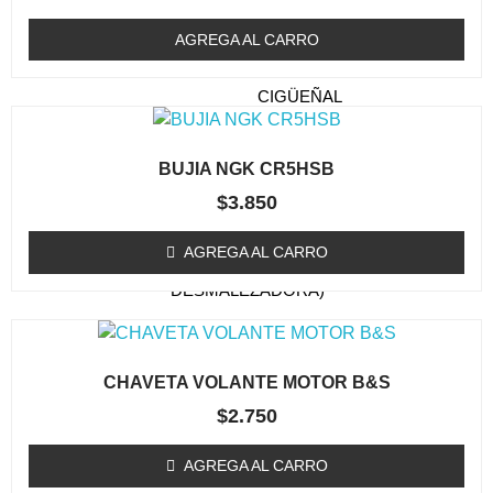
(ORILLADORA Y
DESMALEZADORA)
AGREGA AL CARRO
RETENES
CIGÜEÑAL
(ORILLADORA Y
DESMALEZADORA)
BUJIA NGK CR5HSB
FILTRO DE AIRE
$
3.850
(ORILLADORA /
DESMALEZADORA)
AGREGA AL CARRO
BUJIA (ORILLADORA /
DESMALEZADORA)
CABEZAL (TRIMMER)
CAJA DE ENGRANAJE
CHAVETA VOLANTE MOTOR B&S
FILTRO DE COMBUSTIBLE
$
2.750
(ORILLADORA /
DESMALEZADORA)
AGREGA AL CARRO
TAPA DE ARRANQUE