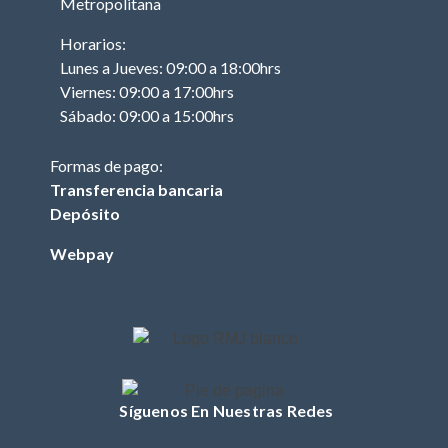
Metropolitana
MOTOR (TRACTOR)
Horarios:
PISTON (TRACTOR)
Lunes a Jueves: 09:00 a 18:00hrs
ANILLOS (TRACTOR)
Viernes: 09:00 a 17:00hrs
Sábado: 09:00 a 15:00hrs
BIELA (TRACTOR)
MOTOR DE PARTIDA
Formas de pago:
(TRACTOR)
Transferencia bancaria
EJE DE LEVAS
Depósito
(TRACTOR)
Webpay
EMPAQUETADURAS
(TRACTOR)
BOBINA (TRACTOR)
CABURADOR
(TRACTOR)
OTROS (TRACTOR
Síguenos En Nuestras Redes
MOTOR)