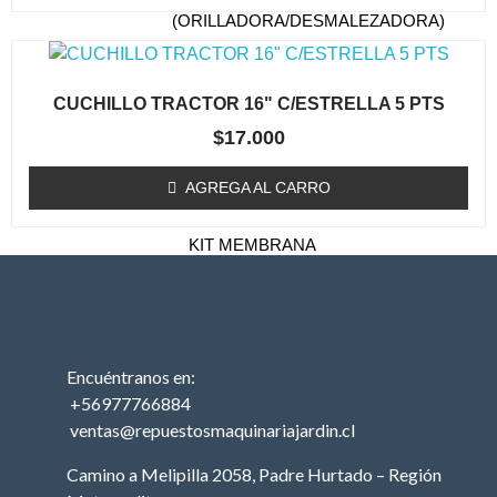
(ORILLADORA/DESMALEZADORA)
ESTANQUE DE
COMBUSTIBLE
CUCHILLO TRACTOR 16" C/ESTRELLA 5 PTS
EMBRAGUE / TAMBOR
$
17.000
(ORILLADORA/DESMALEZADORA)
CARBURADOR
AGREGA AL CARRO
(ORILLADORA/DESMALEZADORA)
KIT MEMBRANA
CARBURADOR
BOBINAS (ORILLADORA /
DESMALEZADORA)
ACCESORIOS
Encuéntranos en:
(ORILLADORA/DESMALEZADORA)
+56977766884
ventas@repuestosmaquinariajardin.cl
OTROS (ORILLADORA
DESMALEZADORA)
Camino a Melipilla 2058, Padre Hurtado – Región
TRACTOR