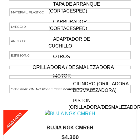
TAPA DE ARRANQUE
(CORTACESPED)
MATERIAL: PLASTICO
CARBURADOR
LARGO: 0
(CORTACESPED)
ADAPTADOR DE
ANCHO: 0
CUCHILLO
ESPESOR: 0
OTROS
ORILLADORA / DESMALEZADORA
MOTOR
CILINDRO (ORILLADORA
OBSERVACIÓN: NO POSEE OBSERVACIÓN ADICIONAL
Y DESMALEZADORA)
PISTON
Te Podría Interesar
(ORILLADORA/DESMALEZADOR
AGOTADO
ANILLOS (ORILLADORA /
DESMALEZADORA)
BUJIA NGK CMR6H
EMPAQUETADURA
$
4.300