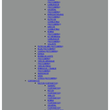
(MOTOSIERRA)
CARBURADOR
(MOTOSIERRA)
CIGÜEÑAL
(MOTOSIERRA)
EMPAQUETADURAS
(MOTOSIERRA)
FILTRO DE
COMBUSTIBLE
(MOTOSIERRA))
LINEA DE
COMBUSTIBLE
BOBINA
(MOTOSIERRA)
KIT MEMBRANA
CARBURADOR
(MOTOSIERRA)
VOLANTE
FILTRO DE AIRE (MOTOSIERRA)
BUJIA (MOTOSIERRA)
CADENA (MOTOSIERRA)
ESPADA
BOMBA DE ACEITE
(MOTOSIERRA)
TAPA DE ARRANQUE
(MOTOSIERRA)
TAPA DE FRENO
EMBRAGUE / TAMBOR
(MOTOSIERRA)
SILENCIADOR
LIMAS
OTROS (MOTOSIERRA)
CORTASETOS
MOTOR (CORTASETOS)
CILINDRO
(CORTASETOS)
PISTON
(CORTASETOS)
ANILLOS
(CORTASETOS)
BOBINA
(CORTASETOS)
CIGUEÑAL
(CORTASETOS)