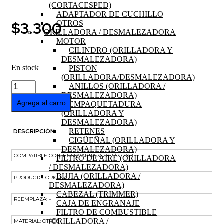
(CORTACESPED)
ADAPTADOR DE CUCHILLO
$
3.300
OTROS
ORILLADORA / DESMALEZADORA
MOTOR
CILINDRO (ORILLADORA Y
DESMALEZADORA)
En stock
PISTON
(ORILLADORA/DESMALEZADORA)
RETEN
ANILLOS (ORILLADORA /
DE
DESMALEZADORA)
CARTER
Agrega al carro
EMPAQUETADURA
362XP
(ORILLADORA Y
/
DESMALEZADORA)
372XP
RETENES
DESCRIPCIÓN
cantidad
CIGÜEÑAL (ORILLADORA Y
DESMALEZADORA)
COMPATIBLE CON: HUSQVARNA 362XP / 372XP
FILTRO DE AIRE (ORILLADORA
/ DESMALEZADORA)
BUJIA (ORILLADORA /
PRODUCTO: ORIGINAL
DESMALEZADORA)
CABEZAL (TRIMMER)
REEMPLAZA: –
CAJA DE ENGRANAJE
FILTRO DE COMBUSTIBLE
(ORILLADORA /
MATERIAL: OTROS