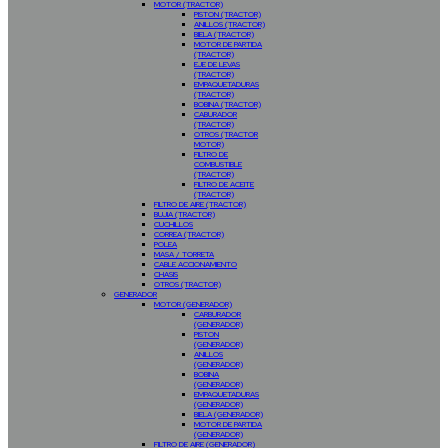
MOTOR (TRACTOR)
PISTON (TRACTOR)
ANILLOS (TRACTOR)
BIELA (TRACTOR)
MOTOR DE PARTIDA
(TRACTOR)
EJE DE LEVAS
(TRACTOR)
EMPAQUETADURAS
(TRACTOR)
BOBINA (TRACTOR)
CABURADOR
(TRACTOR)
OTROS (TRACTOR
MOTOR)
FILTRO DE
COMBUSTIBLE
(TRACTOR)
FILTRO DE ACEITE
(TRACTOR)
FILTRO DE AIRE (TRACTOR)
BUJIA (TRACTOR)
CUCHILLOS
CORREA (TRACTOR)
POLEA
MASA / TORRETA
CABLE ACCIONAMIENTO
CHASIS
OTROS (TRACTOR)
GENERADOR
MOTOR (GENERADOR)
CARBURADOR
(GENERADOR)
PISTON
(GENERADOR)
ANILLOS
(GENERADOR)
BOBINA
(GENERADOR)
EMPAQUETADURAS
(GENERADOR)
BIELA (GENERADOR)
MOTOR DE PARTIDA
(GENERADOR)
FILTRO DE AIRE (GENERADOR)