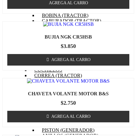
AGREGA AL CARRO
EMPAQUETADURAS
(TRACTOR)
BOBINA (TRACTOR)
CABURADOR (TRACTOR)
OTROS (TRACTOR
MOTOR)
BUJIA NGK CR5HSB
FILTRO DE COMBUSTIBLE
(TRACTOR)
$
3.850
FILTRO DE ACEITE
(TRACTOR)
FILTRO DE AIRE (TRACTOR)
AGREGA AL CARRO
BUJIA (TRACTOR)
CUCHILLOS
CORREA (TRACTOR)
POLEA
MASA / TORRETA
CABLE ACCIONAMIENTO
CHAVETA VOLANTE MOTOR B&S
CHASIS
$
2.750
OTROS (TRACTOR)
GENERADOR
MOTOR (GENERADOR)
AGREGA AL CARRO
CARBURADOR
(GENERADOR)
PISTON (GENERADOR)
ANILLOS (GENERADOR)