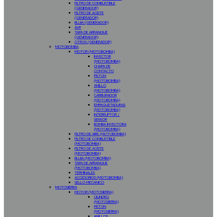
FILTRO DE COMBUSTIBLE
(GENERADOR)
FILTRO DE ACEITE
(GENERADOR)
BUJIA (GENERADOR)
AVR
TAPA DE ARRANQUE
(GENERADOR)
OTROS (GENERADOR)
MOTOBOMBA
MOTOR (MOTOBOMBA)
INYECTOR
(MOTOBOMBA)
CHAPA DE
CONTACTO
PISTON
(MOTOBOMBA)
ANILLO
(MOTOBOMBA)
CARBURADOR
(MOTOBOMBA)
EMPAQUETADURAS
(MOTOBOMBA)
INTERRUPTOR /
SENSOR
BOMBA INYECTORA
(MOTOBOMBA)
FILTRO DE AIRE (MOTOBOMBA)
FILTRO DE COMBUSTIBLE
(MOTOBOMBA)
FILTRO DE ACEITE
(MOTOBOMBA)
BUJIA (MOTOBOMBA)
TAPA DE ARRANQUE
(MOTOBOMBA)
TERMINALES
ACCESORIOS (MOTOBOMBA)
SELLO MECANICO
MOTOSIERRA
MOTOR (MOTOSIERRA)
CILINDRO
(MOTOSIERRA)
PISTON
(MOTOSIERRA)
ANILLOS