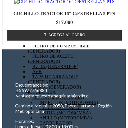
BOBINA (GENERADOR)
EMPAQUETADURAS
CUCHILLO TRACTOR 16" C/ESTRELLA 5 PTS
(GENERADOR)
BIELA (GENERADOR)
$
17.000
MOTOR DE PARTIDA
(GENERADOR)
AGREGA AL CARRO
FILTRO DE AIRE
(GENERADOR)
FILTRO DE COMBUSTIBLE
(GENERADOR)
FILTRO DE ACEITE
(GENERADOR)
BUJIA (GENERADOR)
AVR
TAPA DE ARRANQUE
(GENERADOR)
Encuéntranos en:
OTROS (GENERADOR)
+56977766884
MOTOBOMBA
ventas@repuestosmaquinariajardin.cl
MOTOR (MOTOBOMBA)
INYECTOR (MOTOBOMBA)
Camino a Melipilla 2058, Padre Hurtado – Región
CHAPA DE CONTACTO
Metropolitana
PISTON (MOTOBOMBA)
ANILLO (MOTOBOMBA)
Horarios:
CARBURADOR
Lunes a Jueves: 09:00 a 18:00hrs