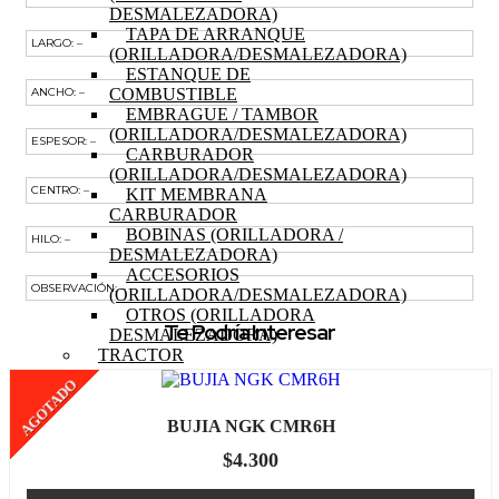
DESMALEZADORA)
TAPA DE ARRANQUE
LARGO: –
(ORILLADORA/DESMALEZADORA)
ESTANQUE DE
COMBUSTIBLE
ANCHO: –
EMBRAGUE / TAMBOR
(ORILLADORA/DESMALEZADORA)
ESPESOR: –
CARBURADOR
(ORILLADORA/DESMALEZADORA)
CENTRO: –
KIT MEMBRANA
CARBURADOR
BOBINAS (ORILLADORA /
HILO: –
DESMALEZADORA)
ACCESORIOS
OBSERVACIÓN: –
(ORILLADORA/DESMALEZADORA)
OTROS (ORILLADORA
Te Podría Interesar
DESMALEZADORA)
TRACTOR
MOTOR (TRACTOR)
AGOTADO
PISTON (TRACTOR)
ANILLOS (TRACTOR)
BUJIA NGK CMR6H
BIELA (TRACTOR)
MOTOR DE PARTIDA
$
4.300
(TRACTOR)
EJE DE LEVAS (TRACTOR)