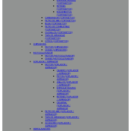
EMPAQUETADURAS
(CORTASETOS)
RETENES
(CORTASETOS)
RODAMIENTOS
(CORTASETOS)
CARBURADOR (CORTASETOS)
FILTRO DE AIRE (CORTASETOS)
BUJIA (CORTASETOS)
FILTRO DE COMBUSTIBLE
(CORTASETOS)
CUCHILLOS (CORTASETOS)
TAPA DE ARRANQUE
(CORTASETOS)
OTROS (CORTASETOS)
CHIPEADORA
MOTOR (CHIPEADORA)
CHASIS (CHIPEADORA)
MOTOCULTIVADOR
MOTOR (MOTOCULTIVADOR)
CHASIS (MOTOCULTIVADOR)
SOPLADOR / ASPIRADOR
MOTOR (SOPLADOR /
ASPIRADOR)
CILINDRO (SOPLADOR
/ ASPIRADOR)
PISTON (SOPLADOR /
ASPIRADOR)
ANILLOS (SOPLADOR
/ ASPIRADOR)
EMPAQUETADURAS
(SOPLADOR /
ASPIRADOR)
RETENES (SOPLADOR
/ ASPIRADOR)
CIGUEÑAL
(SOPLADOR /
ASPIRADOR
FILTRO DE AIRE (SOPLADOR /
ASPIRADOR)
TAPA DE ARRANQUE (SOPLADOR /
ASPIRADOR)
ACCESORIO (SOPLADOR /
ASPIRADOR)
HIDROLAVADORA