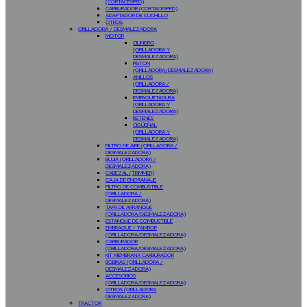
(CORTACESPED)
CARBURADOR (CORTACESPED)
ADAPTADOR DE CUCHILLO
OTROS
ORILLADORA / DESMALEZADORA
MOTOR
CILINDRO
(ORILLADORA Y
DESMALEZADORA)
PISTON
(ORILLADORA/DESMALEZADORA)
ANILLOS
(ORILLADORA /
DESMALEZADORA)
EMPAQUETADURA
(ORILLADORA Y
DESMALEZADORA)
RETENES
CIGÜEÑAL
(ORILLADORA Y
DESMALEZADORA)
FILTRO DE AIRE (ORILLADORA /
DESMALEZADORA)
BUJIA (ORILLADORA /
DESMALEZADORA)
CABEZAL (TRIMMER)
CAJA DE ENGRANAJE
FILTRO DE COMBUSTIBLE
(ORILLADORA /
DESMALEZADORA)
TAPA DE ARRANQUE
(ORILLADORA/DESMALEZADORA)
ESTANQUE DE COMBUSTIBLE
EMBRAGUE / TAMBOR
(ORILLADORA/DESMALEZADORA)
CARBURADOR
(ORILLADORA/DESMALEZADORA)
KIT MEMBRANA CARBURADOR
BOBINAS (ORILLADORA /
DESMALEZADORA)
ACCESORIOS
(ORILLADORA/DESMALEZADORA)
OTROS (ORILLADORA
DESMALEZADORA)
TRACTOR