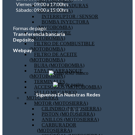
(MOTOBOMBA)
Viernes: 09:00 a 17:00hrs
EMPAQUETADURAS
Sábado: 09:00 a 15:00hrs
(MOTOBOMBA)
INTERRUPTOR / SENSOR
BOMBA INYECTORA
(MOTOBOMBA)
Formas de pago:
FILTRO DE AIRE
Transferencia bancaria
(MOTOBOMBA)
Depósito
FILTRO DE COMBUSTIBLE
(MOTOBOMBA)
Webpay
FILTRO DE ACEITE
(MOTOBOMBA)
BUJIA (MOTOBOMBA)
TAPA DE ARRANQUE
(MOTOBOMBA)
TERMINALES
ACCESORIOS (MOTOBOMBA)
SELLO MECANICO
Síguenos En Nuestras Redes
MOTOSIERRA
MOTOR (MOTOSIERRA)
CILINDRO (MOTOSIERRA)
PISTON (MOTOSIERRA)
ANILLOS (MOTOSIERRA)
CARBURADOR
(MOTOSIERRA)