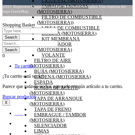
CIGÜEÑAL (MOTOSIERRA)
EMPAQUETADURAS
©2023. Repuestos Maquinaria Jardín. Derechos Reservados. Una empresa del
Grupo GreenMaq
(MOTOSIERRA)
FILTRO DE COMBUSTIBLE
(MOTOSIERRA))
Shopping Basket
LINEA DE COMBUSTIBLE
BOBINA (MOTOSIERRA)
KIT MEMBRANA
CARBURADOR
(MOTOSIERRA)
VOLANTE
0
FILTRO DE AIRE
Tu carrito
(MOTOSIERRA)
BUJIA (MOTOSIERRA)
¡Tu carrito está vacío!
CADENA (MOTOSIERRA)
ESPADA
Parece que todavía no has agregado ningún artículo a tu carrito.
BOMBA DE ACEITE
(MOTOSIERRA)
Buscar productos
TAPA DE ARRANQUE
X
(MOTOSIERRA)
TAPA DE FRENO
INICIO
EMBRAGUE / TAMBOR
(MOTOSIERRA)
OFERTAS
SILENCIADOR
LIMAS
PRODUCTOS