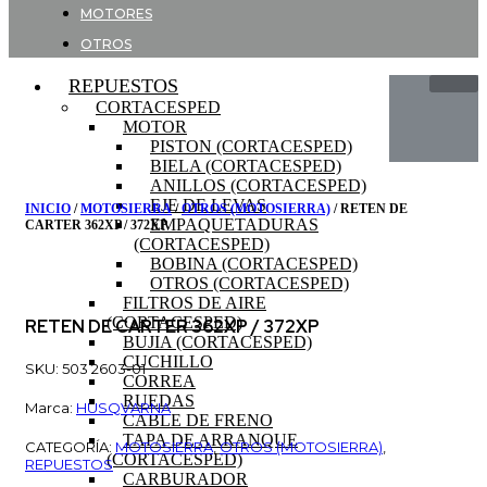
MOTORES
OTROS
REPUESTOS
CORTACESPED
MOTOR
PISTON (CORTACESPED)
BIELA (CORTACESPED)
ANILLOS (CORTACESPED)
EJE DE LEVAS
INICIO
/
MOTOSIERRA
/
OTROS (MOTOSIERRA)
/ RETEN DE
EMPAQUETADURAS
CARTER 362XP / 372XP
(CORTACESPED)
BOBINA (CORTACESPED)
OTROS (CORTACESPED)
FILTROS DE AIRE
(CORTACESPED)
RETEN DE CARTER 362XP / 372XP
BUJIA (CORTACESPED)
CUCHILLO
SKU: 503 2603-01
CORREA
RUEDAS
Marca:
HUSQVARNA
CABLE DE FRENO
TAPA DE ARRANQUE
CATEGORÍA:
MOTOSIERRA
,
OTROS (MOTOSIERRA)
,
(CORTACESPED)
REPUESTOS
CARBURADOR