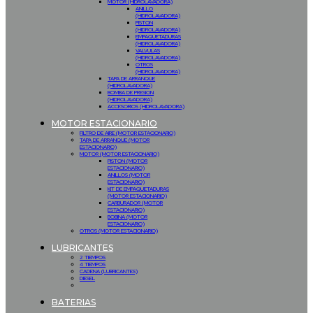
MOTOR (HIDROLAVADORA)
ANILLO
(HIDROLAVADORA)
PISTON
(HIDROLAVADORA)
EMPAQUETADURAS
(HIDROLAVADORA)
VALVULAS
(HIDROLAVADORA)
OTROS
(HIDROLAVADORA)
TAPA DE ARRANQUE
(HIDROLAVADORA)
BOMBA DE PRESION
(HIDROLAVADORA)
ACCESORIOS (HIDROLAVADORA)
MOTOR ESTACIONARIO
FILTRO DE AIRE (MOTOR ESTACIONARIO)
TAPA DE ARRANQUE (MOTOR
ESTACIONARIO)
MOTOR (MOTOR ESTACIONARIO)
PISTON (MOTOR
ESTACIONARIO)
ANILLOS (MOTOR
ESTACIONARIO)
KIT DE EMPAQUETADURAS
(MOTOR ESTACIONARIO)
CARBURADOR (MOTOR
ESTACIONARIO)
BOBINA (MOTOR
ESTACIONARIO)
OTROS (MOTOR ESTACIONARIO)
LUBRICANTES
2 TIEMPOS
4 TIEMPOS
CADENA (LUBRICANTES)
DIESEL
BATERIAS