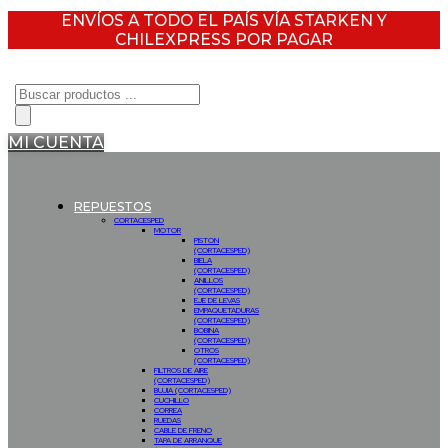
ENVÍOS A TODO EL PAÍS VÍA STARKEN Y
CHILEXPRESS POR PAGAR
Búsqueda
de
productos
MI CUENTA
REPUESTOS
CORTACESPED
MOTOR
PISTON
(CORTACESPED)
BIELA
(CORTACESPED)
ANILLOS
(CORTACESPED)
EJE DE LEVAS
EMPAQUETADURAS
(CORTACESPED)
BOBINA
(CORTACESPED)
OTROS
(CORTACESPED)
FILTROS DE AIRE
(CORTACESPED)
BUJIA (CORTACESPED)
CUCHILLO
CORREA
RUEDAS
CABLE DE FRENO
TAPA DE ARRANQUE