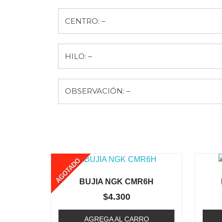
CENTRO: –
HILO: –
OBSERVACIÓN: –
AGOTADO
BUJIA NGK CMR6H
$
4.300
AGREGA AL CARRO