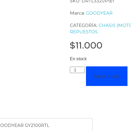
SKU: DRTL3321/P9/1
Marca:
GOODYEAR
CATEGORÍA:
CHASIS (MOT
REPUESTOS
$
11.000
En stock
Agrega al carro
GOODYEAR GY2100RTL