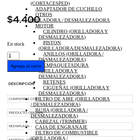
(CORTACESPED)
ADAPTADOR DE CUCHILLO
OTROS
$
4.400
ORILLADORA / DESMALEZADORA
MOTOR
CILINDRO (ORILLADORA Y
DESMALEZADORA)
PISTON
En stock
(ORILLADORA/DESMALEZADORA)
ANILLOS (ORILLADORA /
PLACA
DESMALEZADORA)
GUIA
EMPAQUETADURA
PODADOR
Agrega al carro
(ORILLADORA Y
DE
DESMALEZADORA)
ALTURA
RETENES
326HDA55
DESCRIPCIÓN
CIGÜEÑAL (ORILLADORA Y
X-
DESMALEZADORA)
SERIES
FILTRO DE AIRE (ORILLADORA
cantidad
COMPATIBLE CON: –
/ DESMALEZADORA)
BUJIA (ORILLADORA /
PRODUCTO: ORIGINAL
DESMALEZADORA)
CABEZAL (TRIMMER)
REEMPLAZA: –
CAJA DE ENGRANAJE
FILTRO DE COMBUSTIBLE
(ORILLADORA /
MATERIAL: OTROS