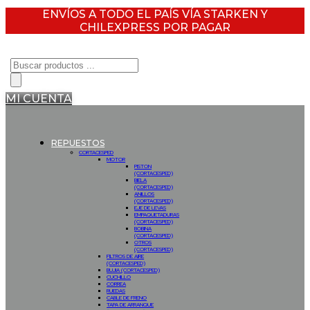
ENVÍOS A TODO EL PAÍS VÍA STARKEN Y
CHILEXPRESS POR PAGAR
Búsqueda
de
productos
MI CUENTA
REPUESTOS
CORTACESPED
MOTOR
PISTON
(CORTACESPED)
BIELA
(CORTACESPED)
ANILLOS
(CORTACESPED)
EJE DE LEVAS
EMPAQUETADURAS
(CORTACESPED)
BOBINA
(CORTACESPED)
OTROS
(CORTACESPED)
FILTROS DE AIRE
(CORTACESPED)
BUJIA (CORTACESPED)
CUCHILLO
CORREA
RUEDAS
CABLE DE FRENO
TAPA DE ARRANQUE