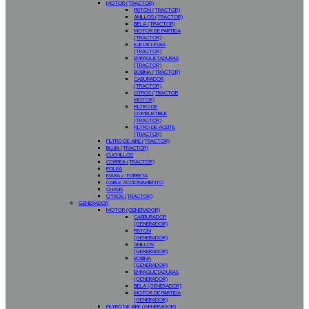
MOTOR (TRACTOR)
PISTON (TRACTOR)
ANILLOS (TRACTOR)
BIELA (TRACTOR)
MOTOR DE PARTIDA
(TRACTOR)
EJE DE LEVAS
(TRACTOR)
EMPAQUETADURAS
(TRACTOR)
BOBINA (TRACTOR)
CABURADOR
(TRACTOR)
OTROS (TRACTOR
MOTOR)
FILTRO DE
COMBUSTIBLE
(TRACTOR)
FILTRO DE ACEITE
(TRACTOR)
FILTRO DE AIRE (TRACTOR)
BUJIA (TRACTOR)
CUCHILLOS
CORREA (TRACTOR)
POLEA
MASA / TORRETA
CABLE ACCIONAMIENTO
CHASIS
OTROS (TRACTOR)
GENERADOR
MOTOR (GENERADOR)
CARBURADOR
(GENERADOR)
PISTON
(GENERADOR)
ANILLOS
(GENERADOR)
BOBINA
(GENERADOR)
EMPAQUETADURAS
(GENERADOR)
BIELA (GENERADOR)
MOTOR DE PARTIDA
(GENERADOR)
FILTRO DE AIRE (GENERADOR)