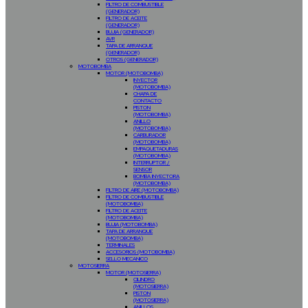
FILTRO DE COMBUSTIBLE
(GENERADOR)
FILTRO DE ACEITE
(GENERADOR)
BUJIA (GENERADOR)
AVR
TAPA DE ARRANQUE
(GENERADOR)
OTROS (GENERADOR)
MOTOBOMBA
MOTOR (MOTOBOMBA)
INYECTOR
(MOTOBOMBA)
CHAPA DE
CONTACTO
PISTON
(MOTOBOMBA)
ANILLO
(MOTOBOMBA)
CARBURADOR
(MOTOBOMBA)
EMPAQUETADURAS
(MOTOBOMBA)
INTERRUPTOR /
SENSOR
BOMBA INYECTORA
(MOTOBOMBA)
FILTRO DE AIRE (MOTOBOMBA)
FILTRO DE COMBUSTIBLE
(MOTOBOMBA)
FILTRO DE ACEITE
(MOTOBOMBA)
BUJIA (MOTOBOMBA)
TAPA DE ARRANQUE
(MOTOBOMBA)
TERMINALES
ACCESORIOS (MOTOBOMBA)
SELLO MECANICO
MOTOSIERRA
MOTOR (MOTOSIERRA)
CILINDRO
(MOTOSIERRA)
PISTON
(MOTOSIERRA)
ANILLOS