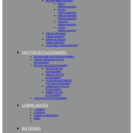
MOTOR (HIDROLAVADORA)
ANILLO
(HIDROLAVADORA)
PISTON
(HIDROLAVADORA)
EMPAQUETADURAS
(HIDROLAVADORA)
VALVULAS
(HIDROLAVADORA)
OTROS
(HIDROLAVADORA)
TAPA DE ARRANQUE
(HIDROLAVADORA)
BOMBA DE PRESION
(HIDROLAVADORA)
ACCESORIOS (HIDROLAVADORA)
MOTOR ESTACIONARIO
FILTRO DE AIRE (MOTOR ESTACIONARIO)
TAPA DE ARRANQUE (MOTOR
ESTACIONARIO)
MOTOR (MOTOR ESTACIONARIO)
PISTON (MOTOR
ESTACIONARIO)
ANILLOS (MOTOR
ESTACIONARIO)
KIT DE EMPAQUETADURAS
(MOTOR ESTACIONARIO)
CARBURADOR (MOTOR
ESTACIONARIO)
BOBINA (MOTOR
ESTACIONARIO)
OTROS (MOTOR ESTACIONARIO)
LUBRICANTES
2 TIEMPOS
4 TIEMPOS
CADENA (LUBRICANTES)
DIESEL
BATERIAS