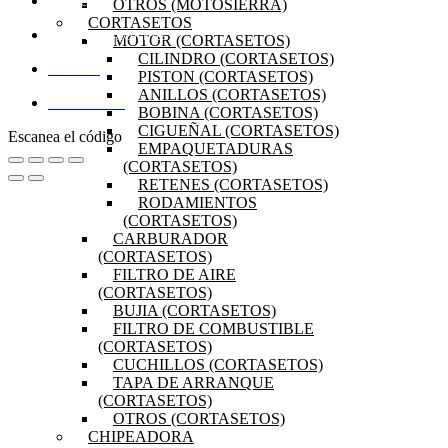
OTROS (MOTOSIERRA)
PRODUCTOS
CORTASETOS
PREGUNTAS FRECUENTES
MOTOR (CORTASETOS)
CILINDRO (CORTASETOS)
MI CUENTA
PISTON (CORTASETOS)
ANILLOS (CORTASETOS)
DISTRIBUIDORES
BOBINA (CORTASETOS)
CIGUEÑAL (CORTASETOS)
Escanea el código
EMPAQUETADURAS
(CORTASETOS)
RETENES (CORTASETOS)
RODAMIENTOS
(CORTASETOS)
CARBURADOR
(CORTASETOS)
FILTRO DE AIRE
(CORTASETOS)
BUJIA (CORTASETOS)
FILTRO DE COMBUSTIBLE
(CORTASETOS)
CUCHILLOS (CORTASETOS)
TAPA DE ARRANQUE
(CORTASETOS)
OTROS (CORTASETOS)
CHIPEADORA