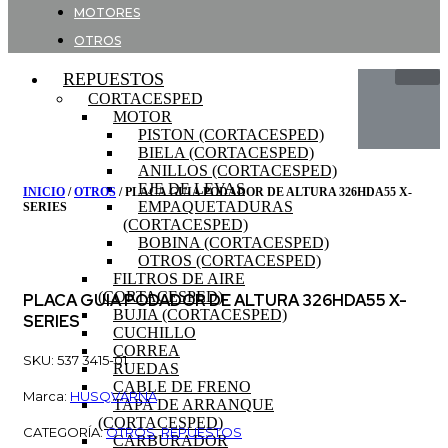
MOTORES
OTROS
REPUESTOS
CORTACESPED
MOTOR
PISTON (CORTACESPED)
BIELA (CORTACESPED)
ANILLOS (CORTACESPED)
EJE DE LEVAS
INICIO
/
OTROS
/ PLACA GUIA PODADOR DE ALTURA 326HDA55 X-
EMPAQUETADURAS
SERIES
(CORTACESPED)
BOBINA (CORTACESPED)
OTROS (CORTACESPED)
FILTROS DE AIRE
(CORTACESPED)
PLACA GUIA PODADOR DE ALTURA 326HDA55 X-
BUJIA (CORTACESPED)
SERIES
CUCHILLO
CORREA
SKU: 537 3415-01
RUEDAS
CABLE DE FRENO
Marca:
HUSQVARNA
TAPA DE ARRANQUE
(CORTACESPED)
CATEGORÍA:
OTROS
,
REPUESTOS
CARBURADOR