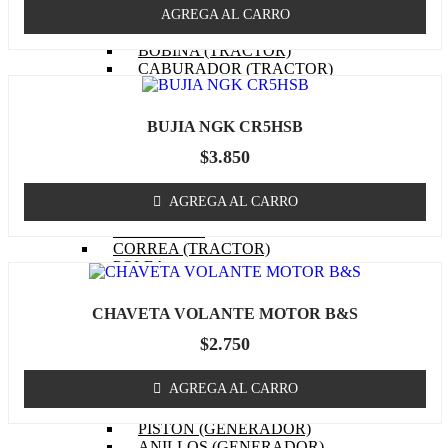
EMPAQUETADURAS
AGREGA AL CARRO
(TRACTOR)
BOBINA (TRACTOR)
CABURADOR (TRACTOR)
OTROS (TRACTOR
MOTOR)
FILTRO DE COMBUSTIBLE
BUJIA NGK CR5HSB
(TRACTOR)
$
3.850
FILTRO DE ACEITE
(TRACTOR)
FILTRO DE AIRE (TRACTOR)
AGREGA AL CARRO
BUJIA (TRACTOR)
CUCHILLOS
CORREA (TRACTOR)
POLEA
MASA / TORRETA
CABLE ACCIONAMIENTO
CHAVETA VOLANTE MOTOR B&S
CHASIS
OTROS (TRACTOR)
$
2.750
GENERADOR
MOTOR (GENERADOR)
AGREGA AL CARRO
CARBURADOR
(GENERADOR)
PISTON (GENERADOR)
ANILLOS (GENERADOR)