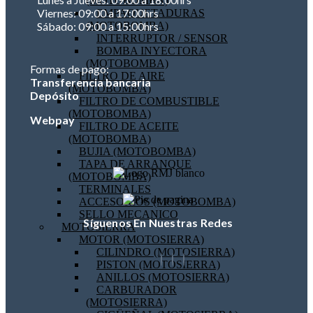
(MOTOBOMBA)
Viernes: 09:00 a 17:00hrs
EMPAQUETADURAS
(MOTOBOMBA)
Sábado: 09:00 a 15:00hrs
INTERRUPTOR / SENSOR
BOMBA INYECTORA
(MOTOBOMBA)
Formas de pago:
FILTRO DE AIRE
Transferencia bancaria
(MOTOBOMBA)
Depósito
FILTRO DE COMBUSTIBLE
(MOTOBOMBA)
Webpay
FILTRO DE ACEITE
(MOTOBOMBA)
BUJIA (MOTOBOMBA)
TAPA DE ARRANQUE
(MOTOBOMBA)
TERMINALES
ACCESORIOS (MOTOBOMBA)
SELLO MECANICO
Síguenos En Nuestras Redes
MOTOSIERRA
MOTOR (MOTOSIERRA)
CILINDRO (MOTOSIERRA)
PISTON (MOTOSIERRA)
ANILLOS (MOTOSIERRA)
CARBURADOR
(MOTOSIERRA)