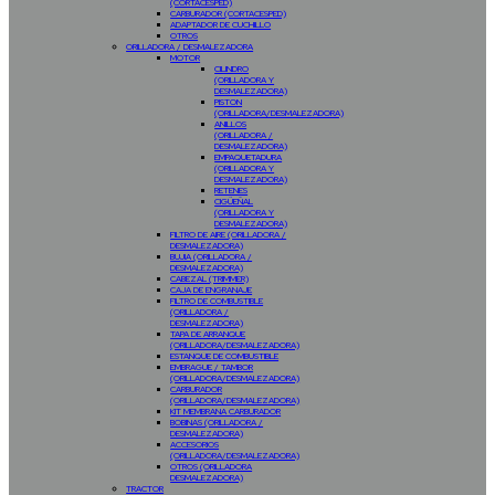
(CORTACESPED)
CARBURADOR (CORTACESPED)
ADAPTADOR DE CUCHILLO
OTROS
ORILLADORA / DESMALEZADORA
MOTOR
CILINDRO
(ORILLADORA Y
DESMALEZADORA)
PISTON
(ORILLADORA/DESMALEZADORA)
ANILLOS
(ORILLADORA /
DESMALEZADORA)
EMPAQUETADURA
(ORILLADORA Y
DESMALEZADORA)
RETENES
CIGÜEÑAL
(ORILLADORA Y
DESMALEZADORA)
FILTRO DE AIRE (ORILLADORA /
DESMALEZADORA)
BUJIA (ORILLADORA /
DESMALEZADORA)
CABEZAL (TRIMMER)
CAJA DE ENGRANAJE
FILTRO DE COMBUSTIBLE
(ORILLADORA /
DESMALEZADORA)
TAPA DE ARRANQUE
(ORILLADORA/DESMALEZADORA)
ESTANQUE DE COMBUSTIBLE
EMBRAGUE / TAMBOR
(ORILLADORA/DESMALEZADORA)
CARBURADOR
(ORILLADORA/DESMALEZADORA)
KIT MEMBRANA CARBURADOR
BOBINAS (ORILLADORA /
DESMALEZADORA)
ACCESORIOS
(ORILLADORA/DESMALEZADORA)
OTROS (ORILLADORA
DESMALEZADORA)
TRACTOR