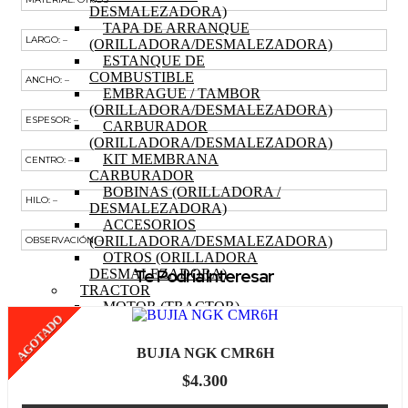
DESMALEZADORA)
TAPA DE ARRANQUE
LARGO: –
(ORILLADORA/DESMALEZADORA)
ESTANQUE DE
COMBUSTIBLE
ANCHO: –
EMBRAGUE / TAMBOR
(ORILLADORA/DESMALEZADORA)
ESPESOR: –
CARBURADOR
(ORILLADORA/DESMALEZADORA)
KIT MEMBRANA
CENTRO: –
CARBURADOR
BOBINAS (ORILLADORA /
HILO: –
DESMALEZADORA)
ACCESORIOS
(ORILLADORA/DESMALEZADORA)
OBSERVACIÓN: –
OTROS (ORILLADORA
Te Podría Interesar
DESMALEZADORA)
TRACTOR
MOTOR (TRACTOR)
AGOTADO
PISTON (TRACTOR)
ANILLOS (TRACTOR)
BUJIA NGK CMR6H
BIELA (TRACTOR)
MOTOR DE PARTIDA
$
4.300
(TRACTOR)
EJE DE LEVAS (TRACTOR)