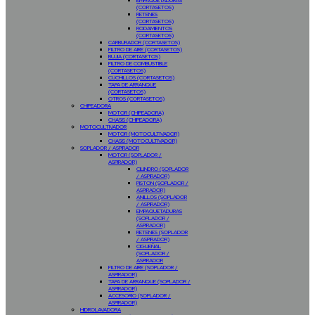
EMPAQUETADURAS
(CORTASETOS)
RETENES
(CORTASETOS)
RODAMIENTOS
(CORTASETOS)
CARBURADOR (CORTASETOS)
FILTRO DE AIRE (CORTASETOS)
BUJIA (CORTASETOS)
FILTRO DE COMBUSTIBLE
(CORTASETOS)
CUCHILLOS (CORTASETOS)
TAPA DE ARRANQUE
(CORTASETOS)
OTROS (CORTASETOS)
CHIPEADORA
MOTOR (CHIPEADORA)
CHASIS (CHIPEADORA)
MOTOCULTIVADOR
MOTOR (MOTOCULTIVADOR)
CHASIS (MOTOCULTIVADOR)
SOPLADOR / ASPIRADOR
MOTOR (SOPLADOR /
ASPIRADOR)
CILINDRO (SOPLADOR
/ ASPIRADOR)
PISTON (SOPLADOR /
ASPIRADOR)
ANILLOS (SOPLADOR
/ ASPIRADOR)
EMPAQUETADURAS
(SOPLADOR /
ASPIRADOR)
RETENES (SOPLADOR
/ ASPIRADOR)
CIGUEÑAL
(SOPLADOR /
ASPIRADOR
FILTRO DE AIRE (SOPLADOR /
ASPIRADOR)
TAPA DE ARRANQUE (SOPLADOR /
ASPIRADOR)
ACCESORIO (SOPLADOR /
ASPIRADOR)
HIDROLAVADORA