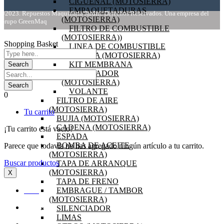
CIGÜEÑAL (MOTOSIERRA)
EMPAQUETADURAS
©2023. Repuestos Maquinaria Jardín. Derechos Reservados. Una empresa del
(MOTOSIERRA)
Grupo GreenMaq
FILTRO DE COMBUSTIBLE
(MOTOSIERRA))
Shopping Basket
LINEA DE COMBUSTIBLE
BOBINA (MOTOSIERRA)
KIT MEMBRANA
CARBURADOR
(MOTOSIERRA)
VOLANTE
0
FILTRO DE AIRE
(MOTOSIERRA)
Tu carrito
BUJIA (MOTOSIERRA)
CADENA (MOTOSIERRA)
¡Tu carrito está vacío!
ESPADA
BOMBA DE ACEITE
Parece que todavía no has agregado ningún artículo a tu carrito.
(MOTOSIERRA)
Buscar productos
TAPA DE ARRANQUE
(MOTOSIERRA)
X
TAPA DE FRENO
EMBRAGUE / TAMBOR
INICIO
(MOTOSIERRA)
SILENCIADOR
OFERTAS
LIMAS