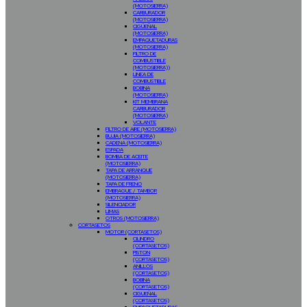
(MOTOSIERRA)
CARBURADOR
(MOTOSIERRA)
CIGÜEÑAL
(MOTOSIERRA)
EMPAQUETADURAS
(MOTOSIERRA)
FILTRO DE
COMBUSTIBLE
(MOTOSIERRA))
LINEA DE
COMBUSTIBLE
BOBINA
(MOTOSIERRA)
KIT MEMBRANA
CARBURADOR
(MOTOSIERRA)
VOLANTE
FILTRO DE AIRE (MOTOSIERRA)
BUJIA (MOTOSIERRA)
CADENA (MOTOSIERRA)
ESPADA
BOMBA DE ACEITE
(MOTOSIERRA)
TAPA DE ARRANQUE
(MOTOSIERRA)
TAPA DE FRENO
EMBRAGUE / TAMBOR
(MOTOSIERRA)
SILENCIADOR
LIMAS
OTROS (MOTOSIERRA)
CORTASETOS
MOTOR (CORTASETOS)
CILINDRO
(CORTASETOS)
PISTON
(CORTASETOS)
ANILLOS
(CORTASETOS)
BOBINA
(CORTASETOS)
CIGUEÑAL
(CORTASETOS)