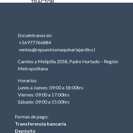
TRACTOR
MOTOR (TRACTOR)
PISTON (TRACTOR)
ANILLOS (TRACTOR)
Encuéntranos en:
BIELA (TRACTOR)
+56977766884
MOTOR DE PARTIDA
ventas@repuestosmaquinariajardin.cl
(TRACTOR)
Camino a Melipilla 2058, Padre Hurtado – Región
EJE DE LEVAS
Metropolitana
(TRACTOR)
EMPAQUETADURAS
Horarios:
(TRACTOR)
Lunes a Jueves: 09:00 a 18:00hrs
Viernes: 09:00 a 17:00hrs
BOBINA (TRACTOR)
Sábado: 09:00 a 15:00hrs
CABURADOR
(TRACTOR)
Formas de pago:
OTROS (TRACTOR
Transferencia bancaria
MOTOR)
Depósito