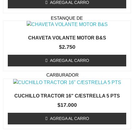
TAPA DE ARRANQUE
AGREGA AL CARRO
(ORILLADORA/DESMALEZADORA)
ESTANQUE DE
COMBUSTIBLE
EMBRAGUE / TAMBOR
CHAVETA VOLANTE MOTOR B&S
(ORILLADORA/DESMALEZADORA)
$
2.750
CARBURADOR
(ORILLADORA/DESMALEZADORA)
AGREGA AL CARRO
KIT MEMBRANA
CARBURADOR
BOBINAS (ORILLADORA /
DESMALEZADORA)
CUCHILLO TRACTOR 16" C/ESTRELLA 5 PTS
ACCESORIOS
$
17.000
(ORILLADORA/DESMALEZADORA)
AGREGA AL CARRO
OTROS (ORILLADORA
DESMALEZADORA)