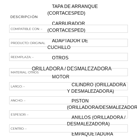
TAPA DE ARRANQUE
(CORTACESPED)
DESCRIPCIÓN
CARBURADOR
COMPATIBLE CON: –
(CORTACESPED)
ADAPTADOR DE
PRODUCTO: ORIGINAL
CUCHILLO
REEMPLAZA: –
OTROS
ORILLADORA / DESMALEZADORA
MATERIAL: OTROS
MOTOR
CILINDRO (ORILLADORA
LARGO: –
Y DESMALEZADORA)
ANCHO: –
PISTON
(ORILLADORA/DESMALEZADOR
ESPESOR: –
ANILLOS (ORILLADORA /
DESMALEZADORA)
CENTRO: –
EMPAQUETADURA