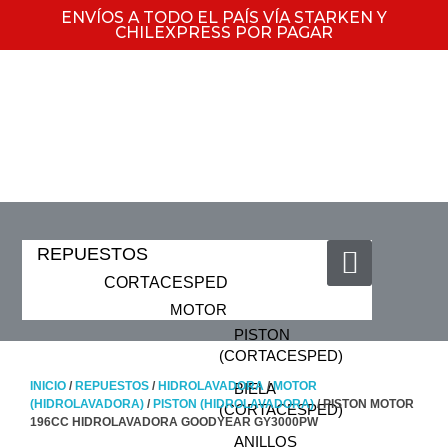
ENVÍOS A TODO EL PAÍS VÍA STARKEN Y
CHILEXPRESS POR PAGAR
REPUESTOS
CORTACESPED
MOTOR
PISTON
(CORTACESPED)
INICIO
/
REPUESTOS
/
HIDROLAVADORA
/
MOTOR
BIELA
(HIDROLAVADORA)
/
PISTON (HIDROLAVADORA)
/ PISTON MOTOR
(CORTACESPED)
196CC HIDROLAVADORA GOODYEAR GY3000PW
ANILLOS