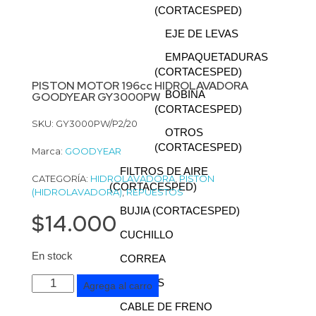
(CORTACESPED)
EJE DE LEVAS
EMPAQUETADURAS
(CORTACESPED)
PISTON MOTOR 196cc HIDROLAVADORA
BOBINA
GOODYEAR GY3000PW
(CORTACESPED)
SKU: GY3000PW/P2/20
OTROS
(CORTACESPED)
Marca:
GOODYEAR
FILTROS DE AIRE
CATEGORÍA:
HIDROLAVADORA
,
PISTON
(CORTACESPED)
(HIDROLAVADORA)
,
REPUESTOS
BUJIA (CORTACESPED)
$
14.000
CUCHILLO
En stock
CORREA
RUEDAS
Agrega al carro
CABLE DE FRENO