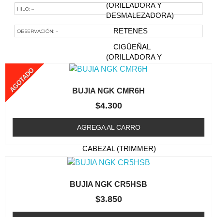
(ORILLADORA Y
HILO: –
DESMALEZADORA)
RETENES
OBSERVACIÓN: –
CIGÜEÑAL
Te Podría Interesar
(ORILLADORA Y
DESMALEZADORA)
AGOTADO
FILTRO DE AIRE
BUJIA NGK CMR6H
(ORILLADORA /
DESMALEZADORA)
$
4.300
BUJIA (ORILLADORA /
AGREGA AL CARRO
DESMALEZADORA)
CABEZAL (TRIMMER)
CAJA DE ENGRANAJE
FILTRO DE COMBUSTIBLE
BUJIA NGK CR5HSB
(ORILLADORA /
$
3.850
DESMALEZADORA)