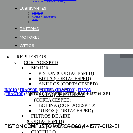
OTROS (MOTOR ESTACIONARIO)
LUBRICANTES
2 TIEMPOS
4 TIEMPOS
CADENA (LUBRICANTES)
DIESEL
BATERIAS
MOTORES
OTROS
REPUESTOS
CORTACESPED
MOTOR
PISTON (CORTACESPED)
BIELA (CORTACESPED)
ANILLOS (CORTACESPED)
EJE DE LEVAS
INICIO
/
TRACTOR
/
MOTOR (TRACTOR)
/
PISTON
(TRACTOR)
/ PISTON COMPLETO MOTOR B&S 441577-0112-E1
EMPAQUETADURAS
(CORTACESPED)
BOBINA (CORTACESPED)
OTROS (CORTACESPED)
FILTROS DE AIRE
(CORTACESPED)
PISTON COMPLETO MOTOR B&S 441577-0112-E1
BUJIA (CORTACESPED)
CUCHILLO