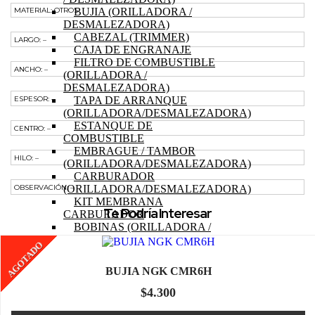
MATERIAL: OTROS
BUJIA (ORILLADORA /
DESMALEZADORA)
CABEZAL (TRIMMER)
LARGO: –
CAJA DE ENGRANAJE
FILTRO DE COMBUSTIBLE
ANCHO: –
(ORILLADORA /
DESMALEZADORA)
ESPESOR: –
TAPA DE ARRANQUE
(ORILLADORA/DESMALEZADORA)
ESTANQUE DE
CENTRO: –
COMBUSTIBLE
EMBRAGUE / TAMBOR
HILO: –
(ORILLADORA/DESMALEZADORA)
CARBURADOR
OBSERVACIÓN: –
(ORILLADORA/DESMALEZADORA)
KIT MEMBRANA
Te Podría Interesar
CARBURADOR
BOBINAS (ORILLADORA /
DESMALEZADORA)
AGOTADO
ACCESORIOS
(ORILLADORA/DESMALEZADORA)
BUJIA NGK CMR6H
OTROS (ORILLADORA
DESMALEZADORA)
$
4.300
TRACTOR