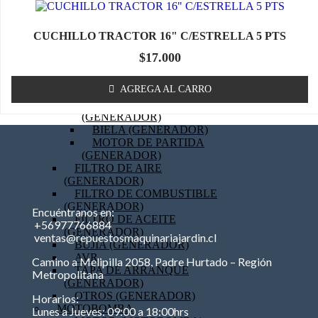
OTROS (TRACTOR)
GENERADOR
MOTOR (GENERADOR)
CUCHILLO TRACTOR 16" C/ESTRELLA 5 PTS
CARBURADOR
(GENERADOR)
$
17.000
PISTON (GENERADOR)
ANILLOS (GENERADOR)
AGREGA AL CARRO
BOBINA (GENERADOR)
EMPAQUETADURAS
(GENERADOR)
BIELA (GENERADOR)
MOTOR DE PARTIDA
(GENERADOR)
FILTRO DE AIRE
(GENERADOR)
FILTRO DE COMBUSTIBLE
(GENERADOR)
Encuéntranos en:
FILTRO DE ACEITE
+56977766884
(GENERADOR)
ventas@repuestosmaquinariajardin.cl
BUJIA (GENERADOR)
AVR
Camino a Melipilla 2058, Padre Hurtado – Región
TAPA DE ARRANQUE
Metropolitana
(GENERADOR)
OTROS (GENERADOR)
Horarios:
MOTOBOMBA
Lunes a Jueves: 09:00 a 18:00hrs