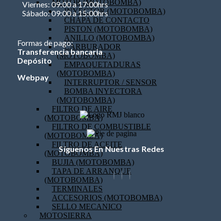
MOTOR (MOTOBOMBA)
Viernes: 09:00 a 17:00hrs
INYECTOR (MOTOBOMBA)
Sábado: 09:00 a 15:00hrs
CHAPA DE CONTACTO
PISTON (MOTOBOMBA)
ANILLO (MOTOBOMBA)
Formas de pago:
CARBURADOR
Transferencia bancaria
(MOTOBOMBA)
Depósito
EMPAQUETADURAS
(MOTOBOMBA)
Webpay
INTERRUPTOR / SENSOR
BOMBA INYECTORA
(MOTOBOMBA)
FILTRO DE AIRE
(MOTOBOMBA)
FILTRO DE COMBUSTIBLE
(MOTOBOMBA)
FILTRO DE ACEITE
Síguenos En Nuestras Redes
(MOTOBOMBA)
BUJIA (MOTOBOMBA)
TAPA DE ARRANQUE
(MOTOBOMBA)
TERMINALES
ACCESORIOS (MOTOBOMBA)
SELLO MECANICO
MOTOSIERRA