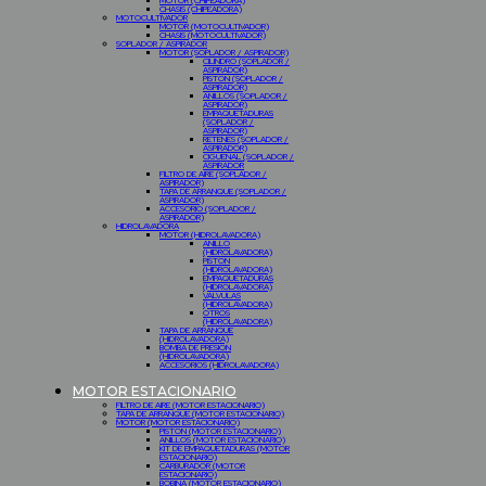
MOTOR (CHIPEADORA)
CHASIS (CHIPEADORA)
MOTOCULTIVADOR
MOTOR (MOTOCULTIVADOR)
CHASIS (MOTOCULTIVADOR)
SOPLADOR / ASPIRADOR
MOTOR (SOPLADOR / ASPIRADOR)
CILINDRO (SOPLADOR /
ASPIRADOR)
PISTON (SOPLADOR /
ASPIRADOR)
ANILLOS (SOPLADOR /
ASPIRADOR)
EMPAQUETADURAS
(SOPLADOR /
ASPIRADOR)
RETENES (SOPLADOR /
ASPIRADOR)
CIGUEÑAL (SOPLADOR /
ASPIRADOR
FILTRO DE AIRE (SOPLADOR /
ASPIRADOR)
TAPA DE ARRANQUE (SOPLADOR /
ASPIRADOR)
ACCESORIO (SOPLADOR /
ASPIRADOR)
HIDROLAVADORA
MOTOR (HIDROLAVADORA)
ANILLO
(HIDROLAVADORA)
PISTON
(HIDROLAVADORA)
EMPAQUETADURAS
(HIDROLAVADORA)
VALVULAS
(HIDROLAVADORA)
OTROS
(HIDROLAVADORA)
TAPA DE ARRANQUE
(HIDROLAVADORA)
BOMBA DE PRESION
(HIDROLAVADORA)
ACCESORIOS (HIDROLAVADORA)
MOTOR ESTACIONARIO
FILTRO DE AIRE (MOTOR ESTACIONARIO)
TAPA DE ARRANQUE (MOTOR ESTACIONARIO)
MOTOR (MOTOR ESTACIONARIO)
PISTON (MOTOR ESTACIONARIO)
ANILLOS (MOTOR ESTACIONARIO)
KIT DE EMPAQUETADURAS (MOTOR
ESTACIONARIO)
CARBURADOR (MOTOR
ESTACIONARIO)
BOBINA (MOTOR ESTACIONARIO)