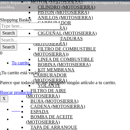
MOTOR (MOTOSIERRA)
2023. Repuestos Maquinaria Jardín. Derechos Reservados. Una empresa del Grupo
CILINDRO (MOTOSIERRA)
reenMaq
PISTON (MOTOSIERRA)
ANILLOS (MOTOSIERRA)
Shopping Basket
CARBURADOR
(MOTOSIERRA)
CIGÜEÑAL (MOTOSIERRA)
EMPAQUETADURAS
(MOTOSIERRA)
FILTRO DE COMBUSTIBLE
0
(MOTOSIERRA))
LINEA DE COMBUSTIBLE
Tu carrito
BOBINA (MOTOSIERRA)
KIT MEMBRANA
¡Tu carrito está vacío!
CARBURADOR
(MOTOSIERRA)
Parece que todavía no has agregado ningún artículo a tu carrito.
VOLANTE
FILTRO DE AIRE
Buscar productos
(MOTOSIERRA)
X
BUJIA (MOTOSIERRA)
CADENA (MOTOSIERRA)
INICIO
ESPADA
BOMBA DE ACEITE
OFERTAS
(MOTOSIERRA)
TAPA DE ARRANQUE
PRODUCTOS