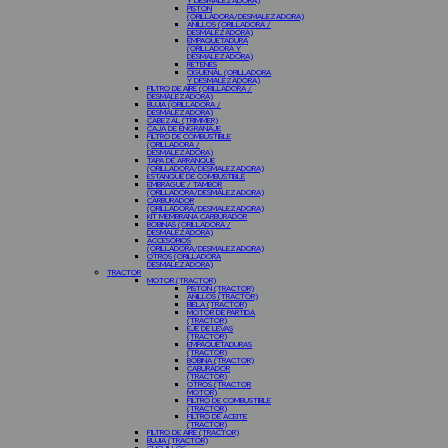
Y DESMALEZADORA)
PISTON
(ORILLADORA/DESMALEZADORA)
ANILLOS (ORILLADORA /
DESMALEZADORA)
EMPAQUETADURA
(ORILLADORA Y
DESMALEZADORA)
RETENES
CIGÜEÑAL (ORILLADORA
Y DESMALEZADORA)
FILTRO DE AIRE (ORILLADORA /
DESMALEZADORA)
BUJIA (ORILLADORA /
DESMALEZADORA)
CABEZAL (TRIMMER)
CAJA DE ENGRANAJE
FILTRO DE COMBUSTIBLE
(ORILLADORA /
DESMALEZADORA)
TAPA DE ARRANQUE
(ORILLADORA/DESMALEZADORA)
ESTANQUE DE COMBUSTIBLE
EMBRAGUE / TAMBOR
(ORILLADORA/DESMALEZADORA)
CARBURADOR
(ORILLADORA/DESMALEZADORA)
KIT MEMBRANA CARBURADOR
BOBINAS (ORILLADORA /
DESMALEZADORA)
ACCESORIOS
(ORILLADORA/DESMALEZADORA)
OTROS (ORILLADORA
DESMALEZADORA)
TRACTOR
MOTOR (TRACTOR)
PISTON (TRACTOR)
ANILLOS (TRACTOR)
BIELA (TRACTOR)
MOTOR DE PARTIDA
(TRACTOR)
EJE DE LEVAS
(TRACTOR)
EMPAQUETADURAS
(TRACTOR)
BOBINA (TRACTOR)
CABURADOR
(TRACTOR)
OTROS (TRACTOR
MOTOR)
FILTRO DE COMBUSTIBLE
(TRACTOR)
FILTRO DE ACEITE
(TRACTOR)
FILTRO DE AIRE (TRACTOR)
BUJIA (TRACTOR)