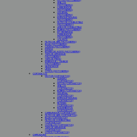
PISTON (MOTOSIERRA)
ANILLOS
(MOTOSIERRA)
CARBURADOR
(MOTOSIERRA)
CIGÜEÑAL
(MOTOSIERRA)
EMPAQUETADURAS
(MOTOSIERRA)
FILTRO DE COMBUSTIBLE
(MOTOSIERRA))
LINEA DE COMBUSTIBLE
BOBINA (MOTOSIERRA)
KIT MEMBRANA
CARBURADOR
(MOTOSIERRA)
VOLANTE
FILTRO DE AIRE (MOTOSIERRA)
BUJIA (MOTOSIERRA)
CADENA (MOTOSIERRA)
ESPADA
BOMBA DE ACEITE (MOTOSIERRA)
TAPA DE ARRANQUE
(MOTOSIERRA)
TAPA DE FRENO
EMBRAGUE / TAMBOR
(MOTOSIERRA)
SILENCIADOR
LIMAS
OTROS (MOTOSIERRA)
CORTASETOS
MOTOR (CORTASETOS)
CILINDRO
(CORTASETOS)
PISTON (CORTASETOS)
ANILLOS
(CORTASETOS)
BOBINA (CORTASETOS)
CIGUEÑAL
(CORTASETOS)
EMPAQUETADURAS
(CORTASETOS)
RETENES
(CORTASETOS)
RODAMIENTOS
(CORTASETOS)
CARBURADOR (CORTASETOS)
FILTRO DE AIRE (CORTASETOS)
BUJIA (CORTASETOS)
FILTRO DE COMBUSTIBLE
(CORTASETOS)
CUCHILLOS (CORTASETOS)
TAPA DE ARRANQUE
(CORTASETOS)
OTROS (CORTASETOS)
CHIPEADORA