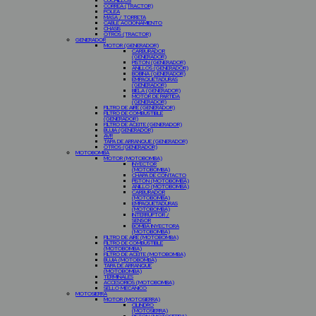
CUCHILLOS
CORREA (TRACTOR)
POLEA
MASA / TORRETA
CABLE ACCIONAMIENTO
CHASIS
OTROS (TRACTOR)
GENERADOR
MOTOR (GENERADOR)
CARBURADOR
(GENERADOR)
PISTON (GENERADOR)
ANILLOS (GENERADOR)
BOBINA (GENERADOR)
EMPAQUETADURAS
(GENERADOR)
BIELA (GENERADOR)
MOTOR DE PARTIDA
(GENERADOR)
FILTRO DE AIRE (GENERADOR)
FILTRO DE COMBUSTIBLE
(GENERADOR)
FILTRO DE ACEITE (GENERADOR)
BUJIA (GENERADOR)
AVR
TAPA DE ARRANQUE (GENERADOR)
OTROS (GENERADOR)
MOTOBOMBA
MOTOR (MOTOBOMBA)
INYECTOR
(MOTOBOMBA)
CHAPA DE CONTACTO
PISTON (MOTOBOMBA)
ANILLO (MOTOBOMBA)
CARBURADOR
(MOTOBOMBA)
EMPAQUETADURAS
(MOTOBOMBA)
INTERRUPTOR /
SENSOR
BOMBA INYECTORA
(MOTOBOMBA)
FILTRO DE AIRE (MOTOBOMBA)
FILTRO DE COMBUSTIBLE
(MOTOBOMBA)
FILTRO DE ACEITE (MOTOBOMBA)
BUJIA (MOTOBOMBA)
TAPA DE ARRANQUE
(MOTOBOMBA)
TERMINALES
ACCESORIOS (MOTOBOMBA)
SELLO MECANICO
MOTOSIERRA
MOTOR (MOTOSIERRA)
CILINDRO
(MOTOSIERRA)