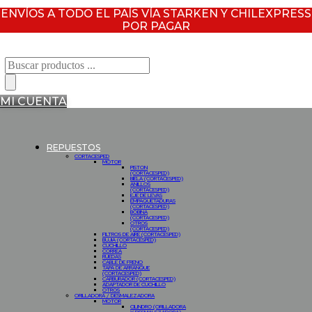
ENVÍOS A TODO EL PAÍS VÍA STARKEN Y CHILEXPRESS
POR PAGAR
Búsqueda
de
productos
MI CUENTA
REPUESTOS
CORTACESPED
MOTOR
PISTON
(CORTACESPED)
BIELA (CORTACESPED)
ANILLOS
(CORTACESPED)
EJE DE LEVAS
EMPAQUETADURAS
(CORTACESPED)
BOBINA
(CORTACESPED)
OTROS
(CORTACESPED)
FILTROS DE AIRE (CORTACESPED)
BUJIA (CORTACESPED)
CUCHILLO
CORREA
RUEDAS
CABLE DE FRENO
TAPA DE ARRANQUE
(CORTACESPED)
CARBURADOR (CORTACESPED)
ADAPTADOR DE CUCHILLO
OTROS
ORILLADORA / DESMALEZADORA
MOTOR
CILINDRO (ORILLADORA