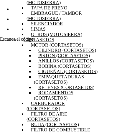
(MOTOSIERRA)
TAPA DE FRENO
PREGUNTAS FRECUENTES
EMBRAGUE / TAMBOR
(MOTOSIERRA)
MI CUENTA
SILENCIADOR
LIMAS
DISTRIBUIDORES
OTROS (MOTOSIERRA)
Escanea el código
CORTASETOS
MOTOR (CORTASETOS)
CILINDRO (CORTASETOS)
PISTON (CORTASETOS)
ANILLOS (CORTASETOS)
BOBINA (CORTASETOS)
CIGUEÑAL (CORTASETOS)
EMPAQUETADURAS
(CORTASETOS)
RETENES (CORTASETOS)
RODAMIENTOS
(CORTASETOS)
CARBURADOR
(CORTASETOS)
FILTRO DE AIRE
(CORTASETOS)
BUJIA (CORTASETOS)
FILTRO DE COMBUSTIBLE