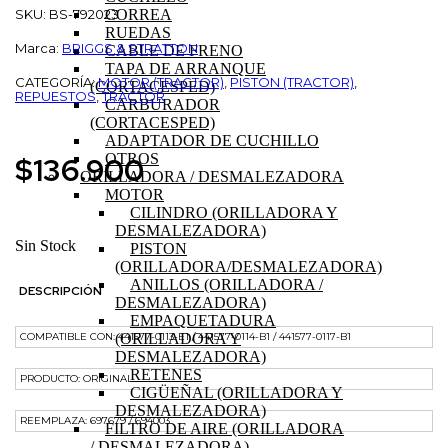
SKU: BS-792023
CORREA
RUEDAS
Marca:
BRIGGS & STRATTON
CABLE DE FRENO
TAPA DE ARRANQUE
CATEGORÍA:
MOTOR (TRACTOR)
,
PISTON (TRACTOR)
,
(CORTACESPED)
REPUESTOS
,
TRACTOR
CARBURADOR
(CORTACESPED)
ADAPTADOR DE CUCHILLO
$
136.900
OTROS
ORILLADORA / DESMALEZADORA
MOTOR
CILINDRO (ORILLADORA Y
DESMALEZADORA)
Sin Stock
PISTON
(ORILLADORA/DESMALEZADORA)
ANILLOS (ORILLADORA /
DESCRIPCIÓN
DESMALEZADORA)
EMPAQUETADURA
(ORILLADORA Y
COMPATIBLE CON: 441577-0113-E1 / 441577-0114-B1 / 441577-0117-B1
DESMALEZADORA)
RETENES
PRODUCTO: ORIGINAL
CIGÜEÑAL (ORILLADORA Y
DESMALEZADORA)
REEMPLAZA: 697679 / 694003
FILTRO DE AIRE (ORILLADORA
/ DESMALEZADORA)