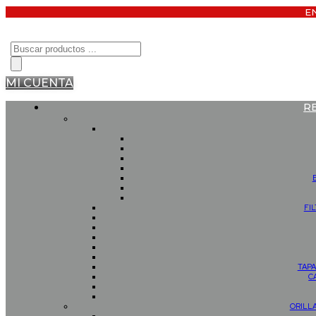
E
Búsqueda
de
productos
MI CUENTA
R
FI
TAPA
C
ORILL