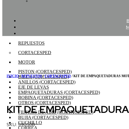
REPUESTOS
CORTACESPED
MOTOR
PISTON (CORTACESPED)
INICIO
/
REPUESTOS
/
CORTACESPED
/ KIT DE EMPAQUETADURAS MOTO
BIELA (CORTACESPED)
ANILLOS (CORTACESPED)
EJE DE LEVAS
EMPAQUETADURAS (CORTACESPED)
BOBINA (CORTACESPED)
OTROS (CORTACESPED)
KIT DE EMPAQUETADURA
FILTROS DE AIRE (CORTACESPED)
BUJIA (CORTACESPED)
CUCHILLO
SKU: 590508
CORREA