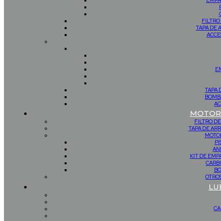
EMPA
FILTRO
TAPA DE 
ACCE
E
TAPA 
BOMBA
AC
MOTOR 
FILTRO DE
TAPA DE AR
MOTOR
PI
AN
KIT DE EM
CARB
BO
OTROS
LU
CA