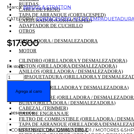
RUEDAS
Marca:
BRIGGS & STRATTON
CABLE DE FRENO
TAPA DE ARRANQUE (CORTACESPED)
CATEGORÍA:
CORTACESPED
,
KIT DE EMPAQUETADURA
CARBURADOR (CORTACESPED)
ADAPTADOR DE CUCHILLO
OTROS
$
17.600
ORILLADORA / DESMALEZADORA
MOTOR
CILINDRO (ORILLADORA Y DESMALEZADORA)
PISTON (ORILLADORA/DESMALEZADORA)
En stock
ANILLOS (ORILLADORA / DESMALEZADORA)
KIT
EMPAQUETADURA (ORILLADORA Y DESMALEZA
DE
RETENES
EMPAQUETADURAS
CIGÜEÑAL (ORILLADORA Y DESMALEZADORA)
Agrega al carro
MOTOR
FILTRO DE AIRE (ORILLADORA / DESMALEZADOR
B&S
BUJIA (ORILLADORA / DESMALEZADORA)
120502-
CABEZAL (TRIMMER)
0255-
CAJA DE ENGRANAJE
DESCRIPCIÓN
E1
FILTRO DE COMBUSTIBLE (ORILLADORA / DESM
cantidad
TAPA DE ARRANQUE (ORILLADORA/DESMALEZA
COMPATIBLE CON: 120H07-0110-D1 / MOTORES 6.5H
ESTANQUE DE COMBUSTIBLE