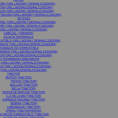
MOTOR
NDRO (ORILLADORA Y DESMALEZADORA)
TON (ORILLADORA/DESMALEZADORA)
LOS (ORILLADORA / DESMALEZADORA)
TADURA (ORILLADORA Y DESMALEZADORA)
RETENES
EÑAL (ORILLADORA Y DESMALEZADORA)
AIRE (ORILLADORA / DESMALEZADORA)
(ORILLADORA / DESMALEZADORA)
CABEZAL (TRIMMER)
CAJA DE ENGRANAJE
USTIBLE (ORILLADORA / DESMALEZADORA)
RANQUE (ORILLADORA/DESMALEZADORA)
ESTANQUE DE COMBUSTIBLE
TAMBOR (ORILLADORA/DESMALEZADORA)
OR (ORILLADORA/DESMALEZADORA)
IT MEMBRANA CARBURADOR
 (ORILLADORA / DESMALEZADORA)
OS (ORILLADORA/DESMALEZADORA)
 (ORILLADORA DESMALEZADORA)
TRACTOR
MOTOR (TRACTOR)
PISTON (TRACTOR)
ANILLOS (TRACTOR)
BIELA (TRACTOR)
MOTOR DE PARTIDA (TRACTOR)
EJE DE LEVAS (TRACTOR)
EMPAQUETADURAS (TRACTOR)
BOBINA (TRACTOR)
CABURADOR (TRACTOR)
OTROS (TRACTOR MOTOR)
ILTRO DE COMBUSTIBLE (TRACTOR)