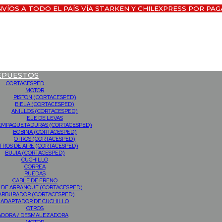
NVÍOS A TODO EL PAÍS VÍA STARKEN Y CHILEXPRESS POR PAG
EPUESTOS
CORTACESPED
MOTOR
PISTON (CORTACESPED)
BIELA (CORTACESPED)
ANILLOS (CORTACESPED)
EJE DE LEVAS
EMPAQUETADURAS (CORTACESPED)
BOBINA (CORTACESPED)
OTROS (CORTACESPED)
LTROS DE AIRE (CORTACESPED)
BUJIA (CORTACESPED)
CUCHILLO
CORREA
RUEDAS
CABLE DE FRENO
 DE ARRANQUE (CORTACESPED)
ARBURADOR (CORTACESPED)
ADAPTADOR DE CUCHILLO
OTROS
ADORA / DESMALEZADORA