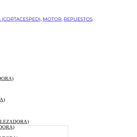
 (CORTACESPED)
,
MOTOR
,
REPUESTOS
DORA)
A)
ALEZADORA)
DORA)
P