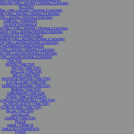
ADURA (ORILLADORA Y DESMALEZADORA)
RETENES
ÑAL (ORILLADORA Y DESMALEZADORA)
AIRE (ORILLADORA / DESMALEZADORA)
(ORILLADORA / DESMALEZADORA)
CABEZAL (TRIMMER)
CAJA DE ENGRANAJE
USTIBLE (ORILLADORA / DESMALEZADORA)
ANQUE (ORILLADORA/DESMALEZADORA)
STANQUE DE COMBUSTIBLE
AMBOR (ORILLADORA/DESMALEZADORA)
OR (ORILLADORA/DESMALEZADORA)
IT MEMBRANA CARBURADOR
 (ORILLADORA / DESMALEZADORA)
OS (ORILLADORA/DESMALEZADORA)
 (ORILLADORA DESMALEZADORA)
TRACTOR
MOTOR (TRACTOR)
PISTON (TRACTOR)
ANILLOS (TRACTOR)
BIELA (TRACTOR)
MOTOR DE PARTIDA (TRACTOR)
EJE DE LEVAS (TRACTOR)
EMPAQUETADURAS (TRACTOR)
BOBINA (TRACTOR)
CABURADOR (TRACTOR)
OTROS (TRACTOR MOTOR)
ILTRO DE COMBUSTIBLE (TRACTOR)
FILTRO DE ACEITE (TRACTOR)
FILTRO DE AIRE (TRACTOR)
BUJIA (TRACTOR)
CUCHILLOS
CORREA (TRACTOR)
POLEA
MASA / TORRETA
CABLE ACCIONAMIENTO
CHASIS