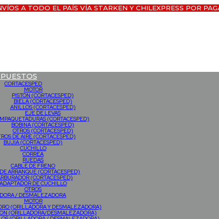
NVÍOS A TODO EL PAÍS VÍA STARKEN Y CHILEXPRESS POR PAG
EPUESTOS
CORTACESPED
MOTOR
PISTON (CORTACESPED)
BIELA (CORTACESPED)
ANILLOS (CORTACESPED)
EJE DE LEVAS
MPAQUETADURAS (CORTACESPED)
BOBINA (CORTACESPED)
OTROS (CORTACESPED)
TROS DE AIRE (CORTACESPED)
BUJIA (CORTACESPED)
CUCHILLO
CORREA
RUEDAS
CABLE DE FRENO
 DE ARRANQUE (CORTACESPED)
ARBURADOR (CORTACESPED)
ADAPTADOR DE CUCHILLO
OTROS
ADORA / DESMALEZADORA
MOTOR
NDRO (ORILLADORA Y DESMALEZADORA)
TON (ORILLADORA/DESMALEZADORA)
LOS (ORILLADORA / DESMALEZADORA)