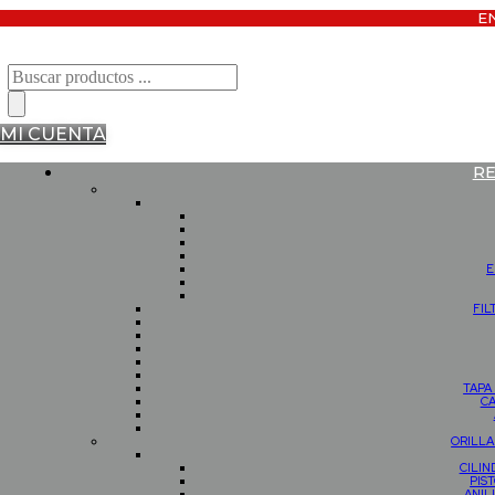
E
Búsqueda
de
productos
MI CUENTA
R
E
FIL
TAPA
C
ORILL
CILI
PIS
ANIL