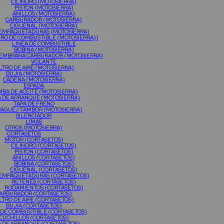
CILINDRO (MOTOSIERRA)
PISTON (MOTOSIERRA)
ANILLOS (MOTOSIERRA)
CARBURADOR (MOTOSIERRA)
CIGÜEÑAL (MOTOSIERRA)
EMPAQUETADURAS (MOTOSIERRA)
TRO DE COMBUSTIBLE (MOTOSIERRA))
LINEA DE COMBUSTIBLE
BOBINA (MOTOSIERRA)
MEMBRANA CARBURADOR (MOTOSIERRA)
VOLANTE
LTRO DE AIRE (MOTOSIERRA)
BUJIA (MOTOSIERRA)
CADENA (MOTOSIERRA)
ESPADA
BA DE ACEITE (MOTOSIERRA)
A DE ARRANQUE (MOTOSIERRA)
TAPA DE FRENO
AGUE / TAMBOR (MOTOSIERRA)
SILENCIADOR
LIMAS
OTROS (MOTOSIERRA)
CORTASETOS
MOTOR (CORTASETOS)
CILINDRO (CORTASETOS)
PISTON (CORTASETOS)
ANILLOS (CORTASETOS)
BOBINA (CORTASETOS)
CIGUEÑAL (CORTASETOS)
EMPAQUETADURAS (CORTASETOS)
RETENES (CORTASETOS)
RODAMIENTOS (CORTASETOS)
ARBURADOR (CORTASETOS)
LTRO DE AIRE (CORTASETOS)
BUJIA (CORTASETOS)
 DE COMBUSTIBLE (CORTASETOS)
CUCHILLOS (CORTASETOS)
A DE ARRANQUE (CORTASETOS)