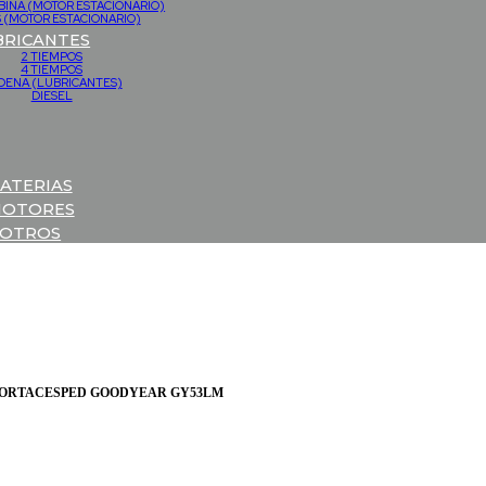
BINA (MOTOR ESTACIONARIO)
 (MOTOR ESTACIONARIO)
BRICANTES
2 TIEMPOS
4 TIEMPOS
DENA (LUBRICANTES)
DIESEL
ATERIAS
OTORES
OTROS
 CORTACESPED GOODYEAR GY53LM