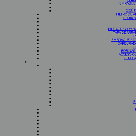
EMPAQUET
CIGÜE
FILTRO DE 
BUJIA 
FILTRO DE COMB
TAPA DE ARR
E
EMBRAGUE / T
CARBURAD
K
BOBINAS
ACCESORI
OTROS
F