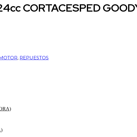
224cc CORTACESPED GOO
MOTOR
,
REPUESTOS
ORA)
)