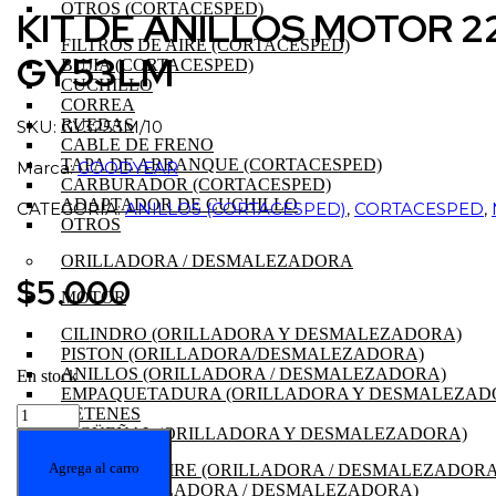
OTROS (CORTACESPED)
KIT DE ANILLOS MOTOR 
FILTROS DE AIRE (CORTACESPED)
GY53LM
BUJIA (CORTACESPED)
CUCHILLO
CORREA
RUEDAS
SKU: GY3253M/10
CABLE DE FRENO
TAPA DE ARRANQUE (CORTACESPED)
Marca:
GOODYEAR
CARBURADOR (CORTACESPED)
ADAPTADOR DE CUCHILLO
CATEGORÍA:
ANILLOS (CORTACESPED)
,
CORTACESPED
,
OTROS
ORILLADORA / DESMALEZADORA
$
5.000
MOTOR
CILINDRO (ORILLADORA Y DESMALEZADORA)
PISTON (ORILLADORA/DESMALEZADORA)
ANILLOS (ORILLADORA / DESMALEZADORA)
En stock
EMPAQUETADURA (ORILLADORA Y DESMALEZAD
KIT
RETENES
DE
CIGÜEÑAL (ORILLADORA Y DESMALEZADORA)
ANILLOS
Agrega al carro
FILTRO DE AIRE (ORILLADORA / DESMALEZADORA
MOTOR
BUJIA (ORILLADORA / DESMALEZADORA)
224cc