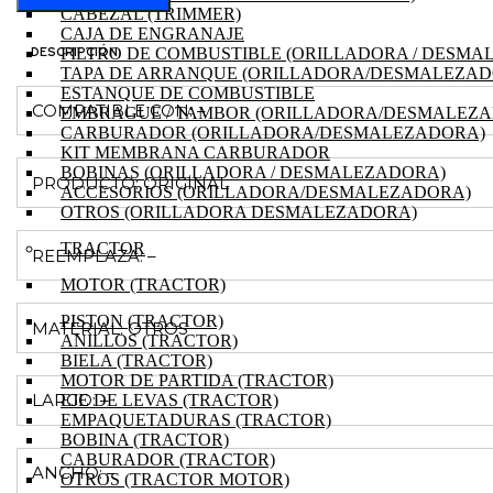
CABEZAL (TRIMMER)
CORTACESPED
CAJA DE ENGRANAJE
GOODYEAR
DESCRIPCIÓN
FILTRO DE COMBUSTIBLE (ORILLADORA / DESMA
GY53LM
TAPA DE ARRANQUE (ORILLADORA/DESMALEZAD
cantidad
ESTANQUE DE COMBUSTIBLE
COMPATIBLE CON: –
EMBRAGUE / TAMBOR (ORILLADORA/DESMALEZ
CARBURADOR (ORILLADORA/DESMALEZADORA)
KIT MEMBRANA CARBURADOR
BOBINAS (ORILLADORA / DESMALEZADORA)
PRODUCTO: ORIGINAL
ACCESORIOS (ORILLADORA/DESMALEZADORA)
OTROS (ORILLADORA DESMALEZADORA)
TRACTOR
REEMPLAZA: –
MOTOR (TRACTOR)
PISTON (TRACTOR)
MATERIAL: OTROS
ANILLOS (TRACTOR)
BIELA (TRACTOR)
MOTOR DE PARTIDA (TRACTOR)
LARGO: –
EJE DE LEVAS (TRACTOR)
EMPAQUETADURAS (TRACTOR)
BOBINA (TRACTOR)
CABURADOR (TRACTOR)
ANCHO: –
OTROS (TRACTOR MOTOR)