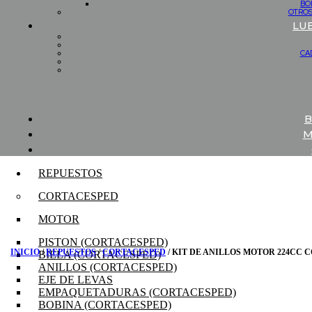
BO
OTROS
LU
CA
B
M
REPUESTOS
CORTACESPED
MOTOR
PISTON (CORTACESPED)
INICIO
/
REPUESTOS
/
CORTACESPED
/ KIT DE ANILLOS MOTOR 224CC
BIELA (CORTACESPED)
ANILLOS (CORTACESPED)
EJE DE LEVAS
EMPAQUETADURAS (CORTACESPED)
BOBINA (CORTACESPED)