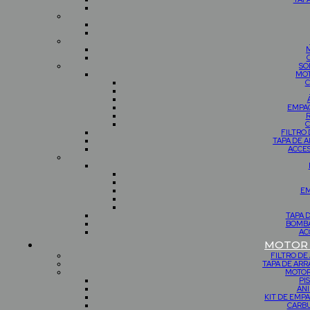
SO
MOT
C
EMPAQ
R
C
FILTRO 
TAPA DE 
ACCES
EM
TAPA 
BOMBA
AC
MOTOR 
FILTRO DE
TAPA DE AR
MOTOR
PI
ANI
KIT DE EMP
CARBU