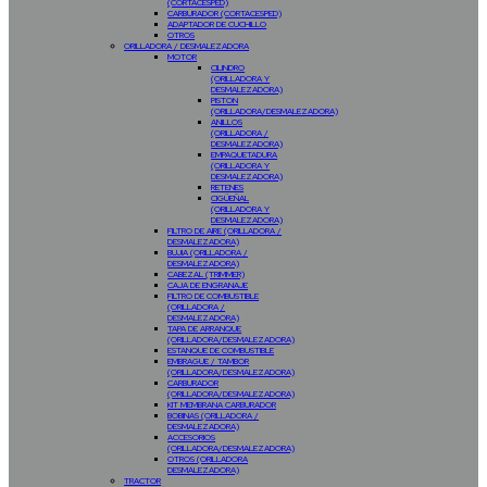
(CORTACESPED)
CARBURADOR (CORTACESPED)
ADAPTADOR DE CUCHILLO
OTROS
ORILLADORA / DESMALEZADORA
MOTOR
CILINDRO
(ORILLADORA Y
DESMALEZADORA)
PISTON
(ORILLADORA/DESMALEZADORA)
ANILLOS
(ORILLADORA /
DESMALEZADORA)
EMPAQUETADURA
(ORILLADORA Y
DESMALEZADORA)
RETENES
CIGÜEÑAL
(ORILLADORA Y
DESMALEZADORA)
FILTRO DE AIRE (ORILLADORA /
DESMALEZADORA)
BUJIA (ORILLADORA /
DESMALEZADORA)
CABEZAL (TRIMMER)
CAJA DE ENGRANAJE
FILTRO DE COMBUSTIBLE
(ORILLADORA /
DESMALEZADORA)
TAPA DE ARRANQUE
(ORILLADORA/DESMALEZADORA)
ESTANQUE DE COMBUSTIBLE
EMBRAGUE / TAMBOR
(ORILLADORA/DESMALEZADORA)
CARBURADOR
(ORILLADORA/DESMALEZADORA)
KIT MEMBRANA CARBURADOR
BOBINAS (ORILLADORA /
DESMALEZADORA)
ACCESORIOS
(ORILLADORA/DESMALEZADORA)
OTROS (ORILLADORA
DESMALEZADORA)
TRACTOR