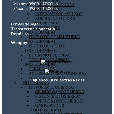
(MOTOBOMBA)
Viernes: 09:00 a 17:00hrs
EMPAQUETADURAS
Sábado: 09:00 a 15:00hrs
(MOTOBOMBA)
INTERRUPTOR / SENSOR
BOMBA INYECTORA
(MOTOBOMBA)
Formas de pago:
FILTRO DE AIRE
Transferencia bancaria
(MOTOBOMBA)
Depósito
FILTRO DE COMBUSTIBLE
(MOTOBOMBA)
Webpay
FILTRO DE ACEITE
(MOTOBOMBA)
BUJIA (MOTOBOMBA)
TAPA DE ARRANQUE
(MOTOBOMBA)
TERMINALES
ACCESORIOS (MOTOBOMBA)
SELLO MECANICO
Síguenos En Nuestras Redes
MOTOSIERRA
MOTOR (MOTOSIERRA)
CILINDRO (MOTOSIERRA)
PISTON (MOTOSIERRA)
ANILLOS (MOTOSIERRA)
CARBURADOR
(MOTOSIERRA)