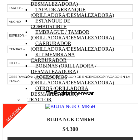
DESMALEZADORA)
LARGO: –
TAPA DE ARRANQUE
(ORILLADORA/DESMALEZADORA)
ESTANQUE DE
ANCHO: –
COMBUSTIBLE
EMBRAGUE / TAMBOR
ESPESOR: –
(ORILLADORA/DESMALEZADORA)
CARBURADOR
(ORILLADORA/DESMALEZADORA)
CENTRO: –
KIT MEMBRANA
CARBURADOR
HILO: –
BOBINAS (ORILLADORA /
DESMALEZADORA)
ACCESORIOS
OBSERVACIÓN: 2 POSICIONES INDICADOR DE ENCENDIDO/APAGADO EN LA
PLACA
(ORILLADORA/DESMALEZADORA)
OTROS (ORILLADORA
Te Podría Interesar
DESMALEZADORA)
TRACTOR
MOTOR (TRACTOR)
AGOTADO
PISTON (TRACTOR)
ANILLOS (TRACTOR)
BUJIA NGK CMR6H
BIELA (TRACTOR)
MOTOR DE PARTIDA
$
4.300
(TRACTOR)
EJE DE LEVAS (TRACTOR)