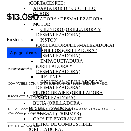
(CORTACESPED)
ADAPTADOR DE CUCHILLO
$
13.090
OTROS
ORILLADORA / DESMALEZADORA
MOTOR
CILINDRO (ORILLADORA Y
DESMALEZADORA)
En stock
PISTON
(ORILLADORA/DESMALEZADORA)
INTERRUPTOR
ANILLOS (ORILLADORA /
Agrega al carro
MOTOR
DESMALEZADORA)
SUBARU
EMPAQUETADURA
EY08
(ORILLADORA Y
DESCRIPCIÓN
cantidad
DESMALEZADORA)
RETENES
CIGÜEÑAL (ORILLADORA Y
COMPATIBLE CON: MOTOR SUBARU EY08 / EY28 / EX13 / EX17 / EX21
DESMALEZADORA)
FILTRO DE AIRE (ORILLADORA
PRODUCTO: ALTERNATIVO
/ DESMALEZADORA)
BUJIA (ORILLADORA /
DESMALEZADORA)
REEMPLAZA: 066-00003-60 / 066-00003-61 / 066-00004-71 / 066-00005-10 /
X66-00003-61 / X66-00005-10
CABEZAL (TRIMMER)
CAJA DE ENGRANAJE
FILTRO DE COMBUSTIBLE
MATERIAL: PLASTICO
(ORILLADORA /