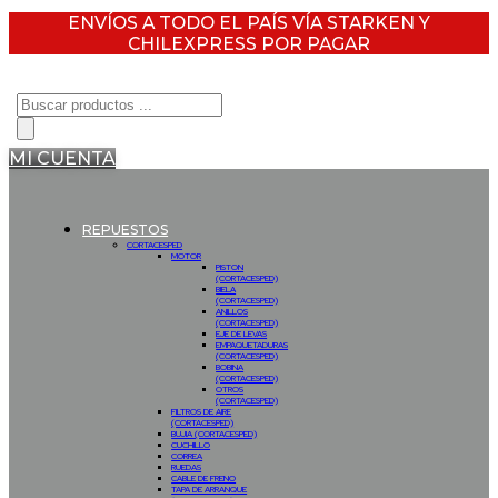
ENVÍOS A TODO EL PAÍS VÍA STARKEN Y
CHILEXPRESS POR PAGAR
Búsqueda
de
productos
MI CUENTA
REPUESTOS
CORTACESPED
MOTOR
PISTON
(CORTACESPED)
BIELA
(CORTACESPED)
ANILLOS
(CORTACESPED)
EJE DE LEVAS
EMPAQUETADURAS
(CORTACESPED)
BOBINA
(CORTACESPED)
OTROS
(CORTACESPED)
FILTROS DE AIRE
(CORTACESPED)
BUJIA (CORTACESPED)
CUCHILLO
CORREA
RUEDAS
CABLE DE FRENO
TAPA DE ARRANQUE