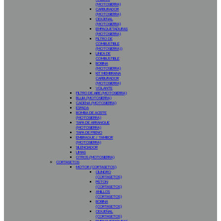
(MOTOSIERRA)
CARBURADOR
(MOTOSIERRA)
CIGÜEÑAL
(MOTOSIERRA)
EMPAQUETADURAS
(MOTOSIERRA)
FILTRO DE
COMBUSTIBLE
(MOTOSIERRA))
LINEA DE
COMBUSTIBLE
BOBINA
(MOTOSIERRA)
KIT MEMBRANA
CARBURADOR
(MOTOSIERRA)
VOLANTE
FILTRO DE AIRE (MOTOSIERRA)
BUJIA (MOTOSIERRA)
CADENA (MOTOSIERRA)
ESPADA
BOMBA DE ACEITE
(MOTOSIERRA)
TAPA DE ARRANQUE
(MOTOSIERRA)
TAPA DE FRENO
EMBRAGUE / TAMBOR
(MOTOSIERRA)
SILENCIADOR
LIMAS
OTROS (MOTOSIERRA)
CORTASETOS
MOTOR (CORTASETOS)
CILINDRO
(CORTASETOS)
PISTON
(CORTASETOS)
ANILLOS
(CORTASETOS)
BOBINA
(CORTASETOS)
CIGUEÑAL
(CORTASETOS)