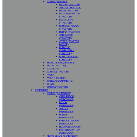
MOTOR (TRACTOR)
PISTON (TRACTOR)
ANILLOS (TRACTOR)
BIELA (TRACTOR)
MOTOR DE PARTIDA
(TRACTOR)
EJE DE LEVAS
(TRACTOR)
EMPAQUETADURAS
(TRACTOR)
BOBINA (TRACTOR)
CABURADOR
(TRACTOR)
OTROS (TRACTOR
MOTOR)
FILTRO DE
COMBUSTIBLE
(TRACTOR)
FILTRO DE ACEITE
(TRACTOR)
FILTRO DE AIRE (TRACTOR)
BUJIA (TRACTOR)
CUCHILLOS
CORREA (TRACTOR)
POLEA
MASA / TORRETA
CABLE ACCIONAMIENTO
CHASIS
OTROS (TRACTOR)
GENERADOR
MOTOR (GENERADOR)
CARBURADOR
(GENERADOR)
PISTON
(GENERADOR)
ANILLOS
(GENERADOR)
BOBINA
(GENERADOR)
EMPAQUETADURAS
(GENERADOR)
BIELA (GENERADOR)
MOTOR DE PARTIDA
(GENERADOR)
FILTRO DE AIRE (GENERADOR)