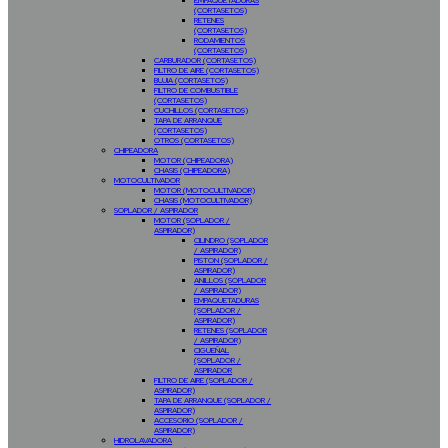
EMPAQUETADURAS
(CORTASETOS)
RETENES
(CORTASETOS)
RODAMIENTOS
(CORTASETOS)
CARBURADOR (CORTASETOS)
FILTRO DE AIRE (CORTASETOS)
BUJIA (CORTASETOS)
FILTRO DE COMBUSTIBLE
(CORTASETOS)
CUCHILLOS (CORTASETOS)
TAPA DE ARRANQUE
(CORTASETOS)
OTROS (CORTASETOS)
CHIPEADORA
MOTOR (CHIPEADORA)
CHASIS (CHIPEADORA)
MOTOCULTIVADOR
MOTOR (MOTOCULTIVADOR)
CHASIS (MOTOCULTIVADOR)
SOPLADOR / ASPIRADOR
MOTOR (SOPLADOR /
ASPIRADOR)
CILINDRO (SOPLADOR
/ ASPIRADOR)
PISTON (SOPLADOR /
ASPIRADOR)
ANILLOS (SOPLADOR
/ ASPIRADOR)
EMPAQUETADURAS
(SOPLADOR /
ASPIRADOR)
RETENES (SOPLADOR
/ ASPIRADOR)
CIGUEÑAL
(SOPLADOR /
ASPIRADOR
FILTRO DE AIRE (SOPLADOR /
ASPIRADOR)
TAPA DE ARRANQUE (SOPLADOR /
ASPIRADOR)
ACCESORIO (SOPLADOR /
ASPIRADOR)
HIDROLAVADORA