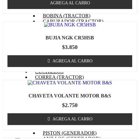
AGREGA AL CARRO
EMPAQUETADURAS
(TRACTOR)
BOBINA (TRACTOR)
CABURADOR (TRACTOR)
OTROS (TRACTOR
MOTOR)
BUJIA NGK CR5HSB
FILTRO DE COMBUSTIBLE
(TRACTOR)
$
3.850
FILTRO DE ACEITE
(TRACTOR)
FILTRO DE AIRE (TRACTOR)
AGREGA AL CARRO
BUJIA (TRACTOR)
CUCHILLOS
CORREA (TRACTOR)
POLEA
MASA / TORRETA
CABLE ACCIONAMIENTO
CHAVETA VOLANTE MOTOR B&S
CHASIS
$
2.750
OTROS (TRACTOR)
GENERADOR
MOTOR (GENERADOR)
AGREGA AL CARRO
CARBURADOR
(GENERADOR)
PISTON (GENERADOR)
ANILLOS (GENERADOR)