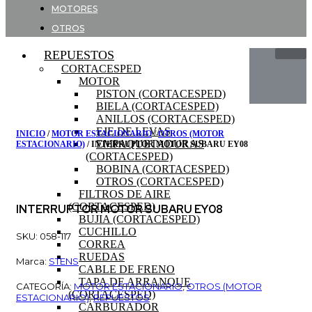
MOTORES
OTROS
REPUESTOS
CORTACESPED
MOTOR
PISTON (CORTACESPED)
BIELA (CORTACESPED)
ANILLOS (CORTACESPED)
EJE DE LEVAS
INICIO
/
MOTOR ESTACIONARIO
/
OTROS (MOTOR
EMPAQUETADURAS
ESTACIONARIO)
/ INTERRUPTOR MOTOR SUBARU EY08
(CORTACESPED)
BOBINA (CORTACESPED)
OTROS (CORTACESPED)
FILTROS DE AIRE
(CORTACESPED)
INTERRUPTOR MOTOR SUBARU EY08
BUJIA (CORTACESPED)
CUCHILLO
SKU: 058-117
CORREA
RUEDAS
Marca:
STENS
CABLE DE FRENO
TAPA DE ARRANQUE
CATEGORÍA:
MOTOR ESTACIONARIO
,
OTROS (MOTOR
(CORTACESPED)
ESTACIONARIO)
,
REPUESTOS
CARBURADOR