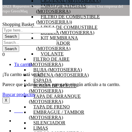
CIGÜEÑAL (MOTOSIERRA)
EMPAQUETADURAS
©2023. Repuestos Maquinaria Jardín. Derechos Reservados. Una empresa del
Grupo GreenMaq
(MOTOSIERRA)
FILTRO DE COMBUSTIBLE
(MOTOSIERRA))
Shopping Basket
LINEA DE COMBUSTIBLE
BOBINA (MOTOSIERRA)
KIT MEMBRANA
CARBURADOR
(MOTOSIERRA)
VOLANTE
0
FILTRO DE AIRE
Tu carrito
(MOTOSIERRA)
BUJIA (MOTOSIERRA)
¡Tu carrito está vacío!
CADENA (MOTOSIERRA)
ESPADA
Parece que todavía no has agregado ningún artículo a tu carrito.
BOMBA DE ACEITE
(MOTOSIERRA)
Buscar productos
TAPA DE ARRANQUE
X
(MOTOSIERRA)
TAPA DE FRENO
INICIO
EMBRAGUE / TAMBOR
(MOTOSIERRA)
OFERTAS
SILENCIADOR
LIMAS
PRODUCTOS