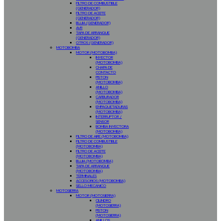
FILTRO DE COMBUSTIBLE
(GENERADOR)
FILTRO DE ACEITE
(GENERADOR)
BUJIA (GENERADOR)
AVR
TAPA DE ARRANQUE
(GENERADOR)
OTROS (GENERADOR)
MOTOBOMBA
MOTOR (MOTOBOMBA)
INYECTOR
(MOTOBOMBA)
CHAPA DE
CONTACTO
PISTON
(MOTOBOMBA)
ANILLO
(MOTOBOMBA)
CARBURADOR
(MOTOBOMBA)
EMPAQUETADURAS
(MOTOBOMBA)
INTERRUPTOR /
SENSOR
BOMBA INYECTORA
(MOTOBOMBA)
FILTRO DE AIRE (MOTOBOMBA)
FILTRO DE COMBUSTIBLE
(MOTOBOMBA)
FILTRO DE ACEITE
(MOTOBOMBA)
BUJIA (MOTOBOMBA)
TAPA DE ARRANQUE
(MOTOBOMBA)
TERMINALES
ACCESORIOS (MOTOBOMBA)
SELLO MECANICO
MOTOSIERRA
MOTOR (MOTOSIERRA)
CILINDRO
(MOTOSIERRA)
PISTON
(MOTOSIERRA)
ANILLOS