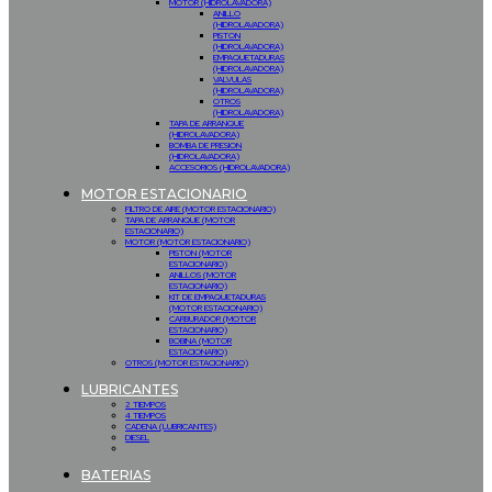
MOTOR (HIDROLAVADORA)
ANILLO
(HIDROLAVADORA)
PISTON
(HIDROLAVADORA)
EMPAQUETADURAS
(HIDROLAVADORA)
VALVULAS
(HIDROLAVADORA)
OTROS
(HIDROLAVADORA)
TAPA DE ARRANQUE
(HIDROLAVADORA)
BOMBA DE PRESION
(HIDROLAVADORA)
ACCESORIOS (HIDROLAVADORA)
MOTOR ESTACIONARIO
FILTRO DE AIRE (MOTOR ESTACIONARIO)
TAPA DE ARRANQUE (MOTOR
ESTACIONARIO)
MOTOR (MOTOR ESTACIONARIO)
PISTON (MOTOR
ESTACIONARIO)
ANILLOS (MOTOR
ESTACIONARIO)
KIT DE EMPAQUETADURAS
(MOTOR ESTACIONARIO)
CARBURADOR (MOTOR
ESTACIONARIO)
BOBINA (MOTOR
ESTACIONARIO)
OTROS (MOTOR ESTACIONARIO)
LUBRICANTES
2 TIEMPOS
4 TIEMPOS
CADENA (LUBRICANTES)
DIESEL
BATERIAS