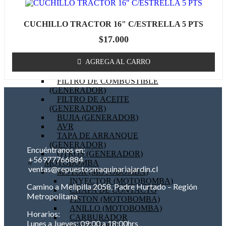
BOBINA (GENERADOR)
EMPAQUETADURAS
CUCHILLO TRACTOR 16" C/ESTRELLA 5 PTS
(GENERADOR)
BIELA (GENERADOR)
$
17.000
MOTOR DE PARTIDA
(GENERADOR)
AGREGA AL CARRO
FILTRO DE AIRE
(GENERADOR)
FILTRO DE COMBUSTIBLE
(GENERADOR)
FILTRO DE ACEITE
(GENERADOR)
BUJIA (GENERADOR)
AVR
TAPA DE ARRANQUE
(GENERADOR)
Encuéntranos en:
OTROS (GENERADOR)
+56977766884
MOTOBOMBA
ventas@repuestosmaquinariajardin.cl
MOTOR (MOTOBOMBA)
INYECTOR (MOTOBOMBA)
Camino a Melipilla 2058, Padre Hurtado – Región
CHAPA DE CONTACTO
Metropolitana
PISTON (MOTOBOMBA)
ANILLO (MOTOBOMBA)
Horarios:
CARBURADOR
Lunes a Jueves: 09:00 a 18:00hrs