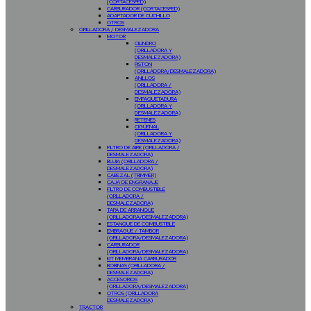
(CORTACESPED)
CARBURADOR (CORTACESPED)
ADAPTADOR DE CUCHILLO
OTROS
ORILLADORA / DESMALEZADORA
MOTOR
CILINDRO
(ORILLADORA Y
DESMALEZADORA)
PISTON
(ORILLADORA/DESMALEZADORA)
ANILLOS
(ORILLADORA /
DESMALEZADORA)
EMPAQUETADURA
(ORILLADORA Y
DESMALEZADORA)
RETENES
CIGÜEÑAL
(ORILLADORA Y
DESMALEZADORA)
FILTRO DE AIRE (ORILLADORA /
DESMALEZADORA)
BUJIA (ORILLADORA /
DESMALEZADORA)
CABEZAL (TRIMMER)
CAJA DE ENGRANAJE
FILTRO DE COMBUSTIBLE
(ORILLADORA /
DESMALEZADORA)
TAPA DE ARRANQUE
(ORILLADORA/DESMALEZADORA)
ESTANQUE DE COMBUSTIBLE
EMBRAGUE / TAMBOR
(ORILLADORA/DESMALEZADORA)
CARBURADOR
(ORILLADORA/DESMALEZADORA)
KIT MEMBRANA CARBURADOR
BOBINAS (ORILLADORA /
DESMALEZADORA)
ACCESORIOS
(ORILLADORA/DESMALEZADORA)
OTROS (ORILLADORA
DESMALEZADORA)
TRACTOR