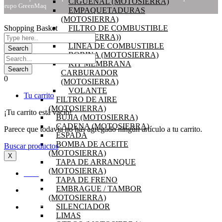
CIGÜEÑAL (MOTOSIERRA)
Grupo GreenMaq
EMPAQUETADURAS
(MOTOSIERRA)
Shopping Basket
FILTRO DE COMBUSTIBLE
(MOTOSIERRA))
LINEA DE COMBUSTIBLE
BOBINA (MOTOSIERRA)
KIT MEMBRANA
CARBURADOR
0
(MOTOSIERRA)
VOLANTE
Tu carrito
FILTRO DE AIRE
(MOTOSIERRA)
¡Tu carrito está vacío!
BUJIA (MOTOSIERRA)
CADENA (MOTOSIERRA)
Parece que todavía no has agregado ningún artículo a tu carrito.
ESPADA
BOMBA DE ACEITE
Buscar productos
(MOTOSIERRA)
X
TAPA DE ARRANQUE
(MOTOSIERRA)
INICIO
TAPA DE FRENO
EMBRAGUE / TAMBOR
OFERTAS
(MOTOSIERRA)
SILENCIADOR
PRODUCTOS
LIMAS