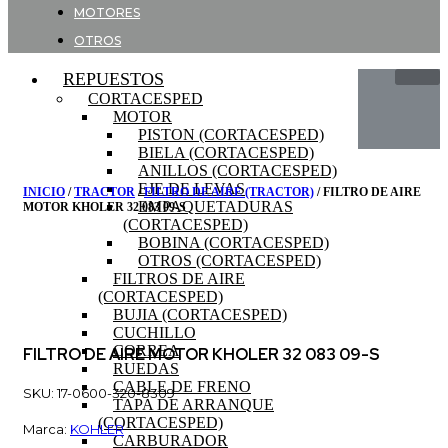
MOTORES
OTROS
REPUESTOS
CORTACESPED
MOTOR
PISTON (CORTACESPED)
BIELA (CORTACESPED)
ANILLOS (CORTACESPED)
EJE DE LEVAS
INICIO
/
TRACTOR
/
FILTRO DE AIRE (TRACTOR)
/ FILTRO DE AIRE
EMPAQUETADURAS
MOTOR KHOLER 32 083 09-S
(CORTACESPED)
BOBINA (CORTACESPED)
OTROS (CORTACESPED)
FILTROS DE AIRE
(CORTACESPED)
BUJIA (CORTACESPED)
CUCHILLO
CORREA
FILTRO DE AIRE MOTOR KHOLER 32 083 09-S
RUEDAS
CABLE DE FRENO
SKU: 17-0600-320-8309
TAPA DE ARRANQUE
(CORTACESPED)
Marca:
KOHLER
CARBURADOR