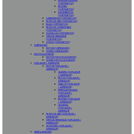
EMPAQUETADURAS
(CORTASETOS)
RETENES
(CORTASETOS)
RODAMIENTOS
(CORTASETOS)
CARBURADOR (CORTASETOS)
FILTRO DE AIRE (CORTASETOS)
BUJIA (CORTASETOS)
FILTRO DE COMBUSTIBLE
(CORTASETOS)
CUCHILLOS (CORTASETOS)
TAPA DE ARRANQUE
(CORTASETOS)
OTROS (CORTASETOS)
CHIPEADORA
MOTOR (CHIPEADORA)
CHASIS (CHIPEADORA)
MOTOCULTIVADOR
MOTOR (MOTOCULTIVADOR)
CHASIS (MOTOCULTIVADOR)
SOPLADOR / ASPIRADOR
MOTOR (SOPLADOR /
ASPIRADOR)
CILINDRO (SOPLADOR
/ ASPIRADOR)
PISTON (SOPLADOR /
ASPIRADOR)
ANILLOS (SOPLADOR
/ ASPIRADOR)
EMPAQUETADURAS
(SOPLADOR /
ASPIRADOR)
RETENES (SOPLADOR
/ ASPIRADOR)
CIGUEÑAL
(SOPLADOR /
ASPIRADOR
FILTRO DE AIRE (SOPLADOR /
ASPIRADOR)
TAPA DE ARRANQUE (SOPLADOR /
ASPIRADOR)
ACCESORIO (SOPLADOR /
ASPIRADOR)
HIDROLAVADORA