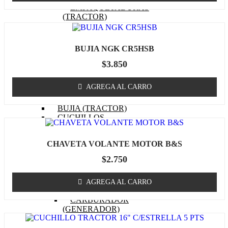
EMPAQUETADURAS
(TRACTOR)
BOBINA (TRACTOR)
CABURADOR (TRACTOR)
OTROS (TRACTOR
BUJIA NGK CR5HSB
MOTOR)
FILTRO DE COMBUSTIBLE
$
3.850
(TRACTOR)
FILTRO DE ACEITE
AGREGA AL CARRO
(TRACTOR)
FILTRO DE AIRE (TRACTOR)
BUJIA (TRACTOR)
CUCHILLOS
CORREA (TRACTOR)
POLEA
CHAVETA VOLANTE MOTOR B&S
MASA / TORRETA
CABLE ACCIONAMIENTO
$
2.750
CHASIS
OTROS (TRACTOR)
GENERADOR
AGREGA AL CARRO
MOTOR (GENERADOR)
CARBURADOR
(GENERADOR)
PISTON (GENERADOR)
ANILLOS (GENERADOR)