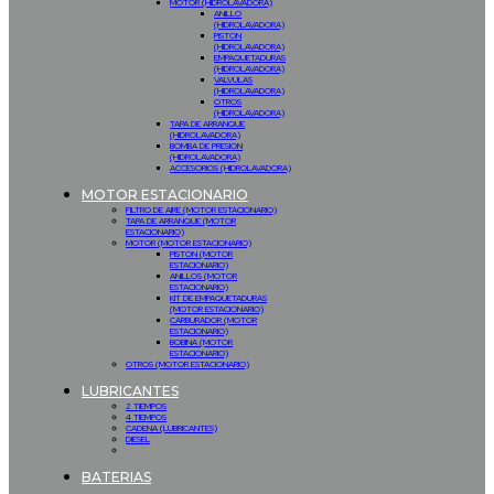
MOTOR (HIDROLAVADORA)
ANILLO
(HIDROLAVADORA)
PISTON
(HIDROLAVADORA)
EMPAQUETADURAS
(HIDROLAVADORA)
VALVULAS
(HIDROLAVADORA)
OTROS
(HIDROLAVADORA)
TAPA DE ARRANQUE
(HIDROLAVADORA)
BOMBA DE PRESION
(HIDROLAVADORA)
ACCESORIOS (HIDROLAVADORA)
MOTOR ESTACIONARIO
FILTRO DE AIRE (MOTOR ESTACIONARIO)
TAPA DE ARRANQUE (MOTOR
ESTACIONARIO)
MOTOR (MOTOR ESTACIONARIO)
PISTON (MOTOR
ESTACIONARIO)
ANILLOS (MOTOR
ESTACIONARIO)
KIT DE EMPAQUETADURAS
(MOTOR ESTACIONARIO)
CARBURADOR (MOTOR
ESTACIONARIO)
BOBINA (MOTOR
ESTACIONARIO)
OTROS (MOTOR ESTACIONARIO)
LUBRICANTES
2 TIEMPOS
4 TIEMPOS
CADENA (LUBRICANTES)
DIESEL
BATERIAS