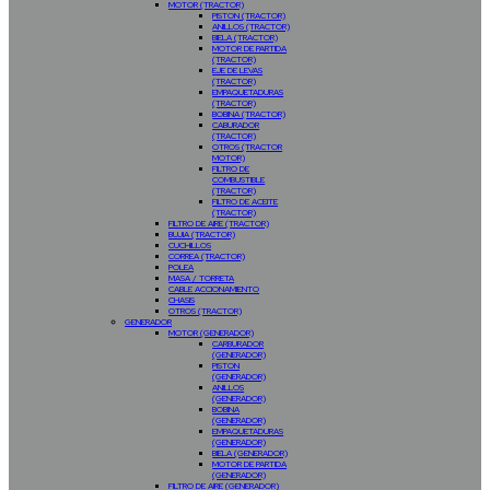
MOTOR (TRACTOR)
PISTON (TRACTOR)
ANILLOS (TRACTOR)
BIELA (TRACTOR)
MOTOR DE PARTIDA
(TRACTOR)
EJE DE LEVAS
(TRACTOR)
EMPAQUETADURAS
(TRACTOR)
BOBINA (TRACTOR)
CABURADOR
(TRACTOR)
OTROS (TRACTOR
MOTOR)
FILTRO DE
COMBUSTIBLE
(TRACTOR)
FILTRO DE ACEITE
(TRACTOR)
FILTRO DE AIRE (TRACTOR)
BUJIA (TRACTOR)
CUCHILLOS
CORREA (TRACTOR)
POLEA
MASA / TORRETA
CABLE ACCIONAMIENTO
CHASIS
OTROS (TRACTOR)
GENERADOR
MOTOR (GENERADOR)
CARBURADOR
(GENERADOR)
PISTON
(GENERADOR)
ANILLOS
(GENERADOR)
BOBINA
(GENERADOR)
EMPAQUETADURAS
(GENERADOR)
BIELA (GENERADOR)
MOTOR DE PARTIDA
(GENERADOR)
FILTRO DE AIRE (GENERADOR)