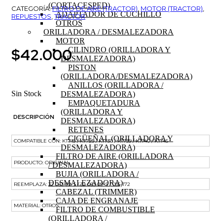
(CORTACESPED)
CATEGORÍA:
FILTRO DE AIRE (TRACTOR)
,
MOTOR (TRACTOR)
,
ADAPTADOR DE CUCHILLO
REPUESTOS
,
TRACTOR
OTROS
ORILLADORA / DESMALEZADORA
MOTOR
$
42.000
CILINDRO (ORILLADORA Y
DESMALEZADORA)
PISTON
(ORILLADORA/DESMALEZADORA)
ANILLOS (ORILLADORA /
Sin Stock
DESMALEZADORA)
EMPAQUETADURA
(ORILLADORA Y
DESCRIPCIÓN
DESMALEZADORA)
RETENES
CIGÜEÑAL (ORILLADORA Y
COMPATIBLE CON: KT715 / KT725 / KT730 / KT735 / KT740 / KT745
DESMALEZADORA)
FILTRO DE AIRE (ORILLADORA
PRODUCTO: ORIGINAL
/ DESMALEZADORA)
BUJIA (ORILLADORA /
DESMALEZADORA)
REEMPLAZA: 32 083 09-S / 32 083 09-S / 055-172
CABEZAL (TRIMMER)
CAJA DE ENGRANAJE
MATERIAL: OTROS
FILTRO DE COMBUSTIBLE
(ORILLADORA /