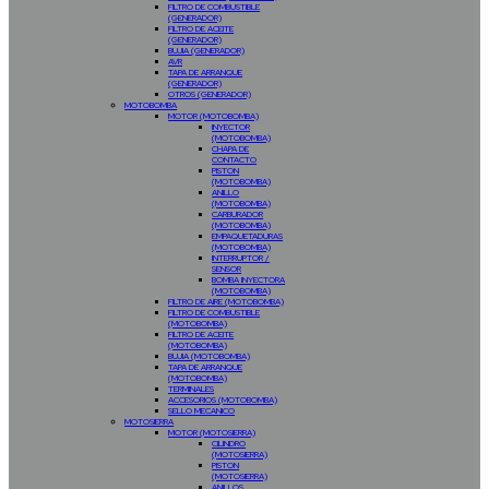
FILTRO DE COMBUSTIBLE
(GENERADOR)
FILTRO DE ACEITE
(GENERADOR)
BUJIA (GENERADOR)
AVR
TAPA DE ARRANQUE
(GENERADOR)
OTROS (GENERADOR)
MOTOBOMBA
MOTOR (MOTOBOMBA)
INYECTOR
(MOTOBOMBA)
CHAPA DE
CONTACTO
PISTON
(MOTOBOMBA)
ANILLO
(MOTOBOMBA)
CARBURADOR
(MOTOBOMBA)
EMPAQUETADURAS
(MOTOBOMBA)
INTERRUPTOR /
SENSOR
BOMBA INYECTORA
(MOTOBOMBA)
FILTRO DE AIRE (MOTOBOMBA)
FILTRO DE COMBUSTIBLE
(MOTOBOMBA)
FILTRO DE ACEITE
(MOTOBOMBA)
BUJIA (MOTOBOMBA)
TAPA DE ARRANQUE
(MOTOBOMBA)
TERMINALES
ACCESORIOS (MOTOBOMBA)
SELLO MECANICO
MOTOSIERRA
MOTOR (MOTOSIERRA)
CILINDRO
(MOTOSIERRA)
PISTON
(MOTOSIERRA)
ANILLOS