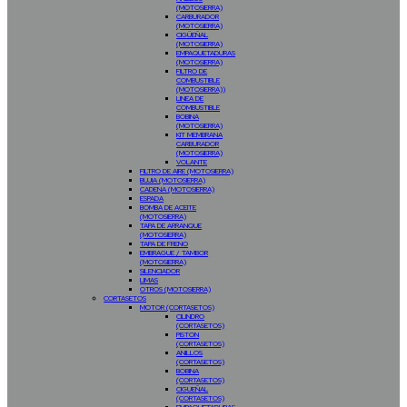
(MOTOSIERRA)
CARBURADOR
(MOTOSIERRA)
CIGÜEÑAL
(MOTOSIERRA)
EMPAQUETADURAS
(MOTOSIERRA)
FILTRO DE
COMBUSTIBLE
(MOTOSIERRA))
LINEA DE
COMBUSTIBLE
BOBINA
(MOTOSIERRA)
KIT MEMBRANA
CARBURADOR
(MOTOSIERRA)
VOLANTE
FILTRO DE AIRE (MOTOSIERRA)
BUJIA (MOTOSIERRA)
CADENA (MOTOSIERRA)
ESPADA
BOMBA DE ACEITE
(MOTOSIERRA)
TAPA DE ARRANQUE
(MOTOSIERRA)
TAPA DE FRENO
EMBRAGUE / TAMBOR
(MOTOSIERRA)
SILENCIADOR
LIMAS
OTROS (MOTOSIERRA)
CORTASETOS
MOTOR (CORTASETOS)
CILINDRO
(CORTASETOS)
PISTON
(CORTASETOS)
ANILLOS
(CORTASETOS)
BOBINA
(CORTASETOS)
CIGUEÑAL
(CORTASETOS)