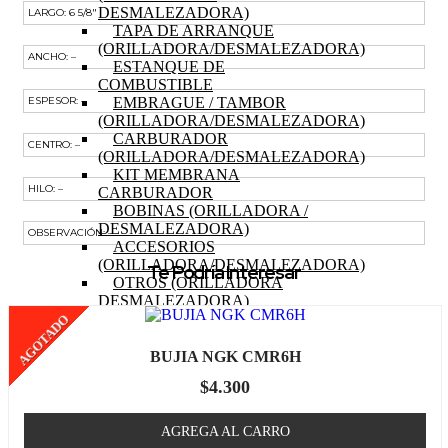
DESMALEZADORA)
LARGO: 6 5/8″
TAPA DE ARRANQUE
(ORILLADORA/DESMALEZADORA)
ANCHO: –
ESTANQUE DE
COMBUSTIBLE
EMBRAGUE / TAMBOR
ESPESOR: –
(ORILLADORA/DESMALEZADORA)
CARBURADOR
CENTRO: –
(ORILLADORA/DESMALEZADORA)
KIT MEMBRANA
HILO: –
CARBURADOR
BOBINAS (ORILLADORA /
DESMALEZADORA)
OBSERVACIÓN: –
ACCESORIOS
(ORILLADORA/DESMALEZADORA)
Te Podría Interesar
OTROS (ORILLADORA
DESMALEZADORA)
TRACTOR
AGOTADO
MOTOR (TRACTOR)
PISTON (TRACTOR)
BUJIA NGK CMR6H
ANILLOS (TRACTOR)
$
4.300
BIELA (TRACTOR)
MOTOR DE PARTIDA
(TRACTOR)
AGREGA AL CARRO
EJE DE LEVAS (TRACTOR)