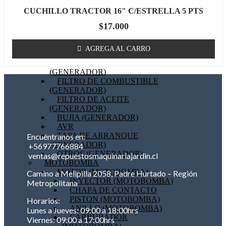
BOBINA (GENERADOR)
CUCHILLO TRACTOR 16" C/ESTRELLA 5 PTS
EMPAQUETADURAS
$
17.000
(GENERADOR)
BIELA (GENERADOR)
MOTOR DE PARTIDA
AGREGA AL CARRO
(GENERADOR)
FILTRO DE AIRE
(GENERADOR)
FILTRO DE COMBUSTIBLE
(GENERADOR)
FILTRO DE ACEITE
(GENERADOR)
BUJIA (GENERADOR)
AVR
TAPA DE ARRANQUE
Encuéntranos en:
(GENERADOR)
+56977766884
OTROS (GENERADOR)
ventas@repuestosmaquinariajardin.cl
MOTOBOMBA
MOTOR (MOTOBOMBA)
Camino a Melipilla 2058, Padre Hurtado – Región
INYECTOR (MOTOBOMBA)
Metropolitana
CHAPA DE CONTACTO
PISTON (MOTOBOMBA)
Horarios:
ANILLO (MOTOBOMBA)
Lunes a Jueves: 09:00 a 18:00hrs
CARBURADOR
Viernes: 09:00 a 17:00hrs