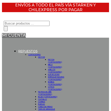
ENVÍOS A TODO EL PAÍS VÍA STARKEN Y
CHILEXPRESS POR PAGAR
Búsqueda
de
productos
MI CUENTA
REPUESTOS
CORTACESPED
MOTOR
PISTON
(CORTACESPED)
BIELA
(CORTACESPED)
ANILLOS
(CORTACESPED)
EJE DE LEVAS
EMPAQUETADURAS
(CORTACESPED)
BOBINA
(CORTACESPED)
OTROS
(CORTACESPED)
FILTROS DE AIRE
(CORTACESPED)
BUJIA (CORTACESPED)
CUCHILLO
CORREA
RUEDAS
CABLE DE FRENO
TAPA DE ARRANQUE