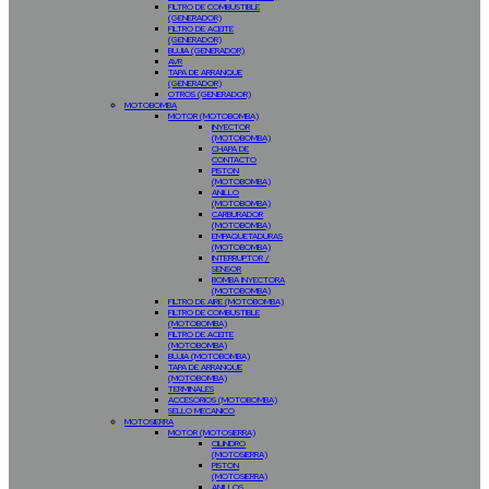
FILTRO DE COMBUSTIBLE
(GENERADOR)
FILTRO DE ACEITE
(GENERADOR)
BUJIA (GENERADOR)
AVR
TAPA DE ARRANQUE
(GENERADOR)
OTROS (GENERADOR)
MOTOBOMBA
MOTOR (MOTOBOMBA)
INYECTOR
(MOTOBOMBA)
CHAPA DE
CONTACTO
PISTON
(MOTOBOMBA)
ANILLO
(MOTOBOMBA)
CARBURADOR
(MOTOBOMBA)
EMPAQUETADURAS
(MOTOBOMBA)
INTERRUPTOR /
SENSOR
BOMBA INYECTORA
(MOTOBOMBA)
FILTRO DE AIRE (MOTOBOMBA)
FILTRO DE COMBUSTIBLE
(MOTOBOMBA)
FILTRO DE ACEITE
(MOTOBOMBA)
BUJIA (MOTOBOMBA)
TAPA DE ARRANQUE
(MOTOBOMBA)
TERMINALES
ACCESORIOS (MOTOBOMBA)
SELLO MECANICO
MOTOSIERRA
MOTOR (MOTOSIERRA)
CILINDRO
(MOTOSIERRA)
PISTON
(MOTOSIERRA)
ANILLOS