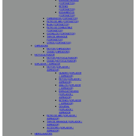
EMPAQUETADURAS
(CORTASETOS)
RETENES
(CORTASETOS)
RODAMIENTOS
(CORTASETOS)
CARBURADOR (CORTASETOS)
FILTRO DE AIRE (CORTASETOS)
BUJIA (CORTASETOS)
FILTRO DE COMBUSTIBLE
(CORTASETOS)
CUCHILLOS (CORTASETOS)
TAPA DE ARRANQUE
(CORTASETOS)
OTROS (CORTASETOS)
CHIPEADORA
MOTOR (CHIPEADORA)
CHASIS (CHIPEADORA)
MOTOCULTIVADOR
MOTOR (MOTOCULTIVADOR)
CHASIS (MOTOCULTIVADOR)
SOPLADOR / ASPIRADOR
MOTOR (SOPLADOR /
ASPIRADOR)
CILINDRO (SOPLADOR
/ ASPIRADOR)
PISTON (SOPLADOR /
ASPIRADOR)
ANILLOS (SOPLADOR
/ ASPIRADOR)
EMPAQUETADURAS
(SOPLADOR /
ASPIRADOR)
RETENES (SOPLADOR
/ ASPIRADOR)
CIGUEÑAL
(SOPLADOR /
ASPIRADOR
FILTRO DE AIRE (SOPLADOR /
ASPIRADOR)
TAPA DE ARRANQUE (SOPLADOR /
ASPIRADOR)
ACCESORIO (SOPLADOR /
ASPIRADOR)
HIDROLAVADORA