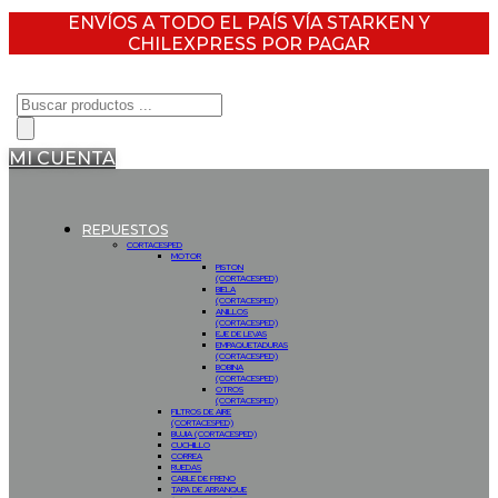
ENVÍOS A TODO EL PAÍS VÍA STARKEN Y
CHILEXPRESS POR PAGAR
Búsqueda
de
productos
MI CUENTA
REPUESTOS
CORTACESPED
MOTOR
PISTON
(CORTACESPED)
BIELA
(CORTACESPED)
ANILLOS
(CORTACESPED)
EJE DE LEVAS
EMPAQUETADURAS
(CORTACESPED)
BOBINA
(CORTACESPED)
OTROS
(CORTACESPED)
FILTROS DE AIRE
(CORTACESPED)
BUJIA (CORTACESPED)
CUCHILLO
CORREA
RUEDAS
CABLE DE FRENO
TAPA DE ARRANQUE