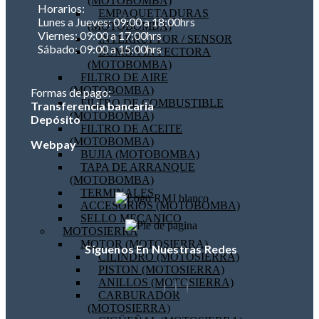
(MOTOBOMBA)
Horarios:
EMPAQUETADURAS
Lunes a Jueves: 09:00 a 18:00hrs
(MOTOBOMBA)
Viernes: 09:00 a 17:00hrs
INTERRUPTOR / SENSOR
Sábado: 09:00 a 15:00hrs
BOMBA INYECTORA
(MOTOBOMBA)
FILTRO DE AIRE
(MOTOBOMBA)
Formas de pago:
FILTRO DE COMBUSTIBLE
Transferencia bancaria
(MOTOBOMBA)
Depósito
FILTRO DE ACEITE
(MOTOBOMBA)
Webpay
BUJIA (MOTOBOMBA)
TAPA DE ARRANQUE
(MOTOBOMBA)
TERMINALES
ACCESORIOS (MOTOBOMBA)
SELLO MECANICO
MOTOSIERRA
MOTOR (MOTOSIERRA)
Síguenos En Nuestras Redes
CILINDRO (MOTOSIERRA)
PISTON (MOTOSIERRA)
ANILLOS (MOTOSIERRA)
CARBURADOR
(MOTOSIERRA)