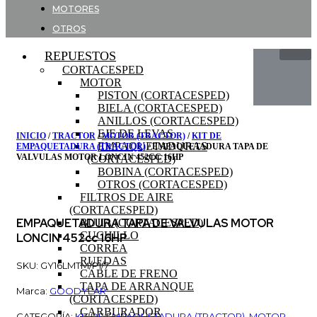
MOTORES
OTROS
REPUESTOS
CORTACESPED
MOTOR
PISTON (CORTACESPED)
BIELA (CORTACESPED)
ANILLOS (CORTACESPED)
EJE DE LEVAS
INICIO
/
TRACTOR
/
MOTOR (TRACTOR)
/
KIT DE
EMPAQUETADURAS
EMPAQUETADURA (TRACTOR)
/ EMPAQUETADURA TAPA DE
VALVULAS MOTOR LONCIN 452CC 16HP
(CORTACESPED)
BOBINA (CORTACESPED)
OTROS (CORTACESPED)
FILTROS DE AIRE
(CORTACESPED)
EMPAQUETADURA TAPA DE VALVULAS MOTOR
BUJIA (CORTACESPED)
CUCHILLO
LONCIN 452cc 16HP
CORREA
RUEDAS
SKU: GY16LMTM/P1/7
CABLE DE FRENO
TAPA DE ARRANQUE
Marca:
GOODYEAR
(CORTACESPED)
CARBURADOR
CATEGORÍA:
KIT DE EMPAQUETADURA (TRACTOR)
,
MOTOR