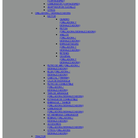
(CORTACESPED)
CARBURADOR (CORTACESPED)
ADAPTADOR DE CUCHILLO
OTROS
ORILLADORA / DESMALEZADORA
MOTOR
CILINDRO
(ORILLADORA Y
DESMALEZADORA)
PISTON
(ORILLADORA/DESMALEZADORA)
ANILLOS
(ORILLADORA /
DESMALEZADORA)
EMPAQUETADURA
(ORILLADORA Y
DESMALEZADORA)
RETENES
CIGÜEÑAL
(ORILLADORA Y
DESMALEZADORA)
FILTRO DE AIRE (ORILLADORA /
DESMALEZADORA)
BUJIA (ORILLADORA /
DESMALEZADORA)
CABEZAL (TRIMMER)
CAJA DE ENGRANAJE
FILTRO DE COMBUSTIBLE
(ORILLADORA /
DESMALEZADORA)
TAPA DE ARRANQUE
(ORILLADORA/DESMALEZADORA)
ESTANQUE DE COMBUSTIBLE
EMBRAGUE / TAMBOR
(ORILLADORA/DESMALEZADORA)
CARBURADOR
(ORILLADORA/DESMALEZADORA)
KIT MEMBRANA CARBURADOR
BOBINAS (ORILLADORA /
DESMALEZADORA)
ACCESORIOS
(ORILLADORA/DESMALEZADORA)
OTROS (ORILLADORA
DESMALEZADORA)
TRACTOR