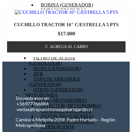
BOBINA (GENERADOR)
EMPAQUETADURAS
(GENERADOR)
BIELA (GENERADOR)
CUCHILLO TRACTOR 16" C/ESTRELLA 5 PTS
MOTOR DE PARTIDA
(GENERADOR)
$
17.000
FILTRO DE AIRE
(GENERADOR)
AGREGA AL CARRO
FILTRO DE COMBUSTIBLE
(GENERADOR)
FILTRO DE ACEITE
(GENERADOR)
BUJIA (GENERADOR)
AVR
TAPA DE ARRANQUE
(GENERADOR)
OTROS (GENERADOR)
MOTOBOMBA
Encuéntranos en:
MOTOR (MOTOBOMBA)
+56977766884
INYECTOR (MOTOBOMBA)
ventas@repuestosmaquinariajardin.cl
CHAPA DE CONTACTO
PISTON (MOTOBOMBA)
Camino a Melipilla 2058, Padre Hurtado – Región
ANILLO (MOTOBOMBA)
Metropolitana
CARBURADOR