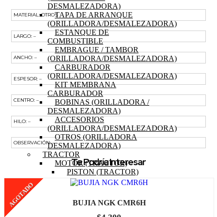
DESMALEZADORA)
TAPA DE ARRANQUE
MATERIAL: OTROS
(ORILLADORA/DESMALEZADORA)
ESTANQUE DE
LARGO: –
COMBUSTIBLE
EMBRAGUE / TAMBOR
(ORILLADORA/DESMALEZADORA)
ANCHO: –
CARBURADOR
(ORILLADORA/DESMALEZADORA)
ESPESOR: –
KIT MEMBRANA
CARBURADOR
CENTRO: –
BOBINAS (ORILLADORA /
DESMALEZADORA)
ACCESORIOS
HILO: –
(ORILLADORA/DESMALEZADORA)
OTROS (ORILLADORA
OBSERVACIÓN: –
DESMALEZADORA)
TRACTOR
Te Podría Interesar
MOTOR (TRACTOR)
PISTON (TRACTOR)
ANILLOS (TRACTOR)
AGOTADO
BIELA (TRACTOR)
MOTOR DE PARTIDA
BUJIA NGK CMR6H
(TRACTOR)
EJE DE LEVAS (TRACTOR)