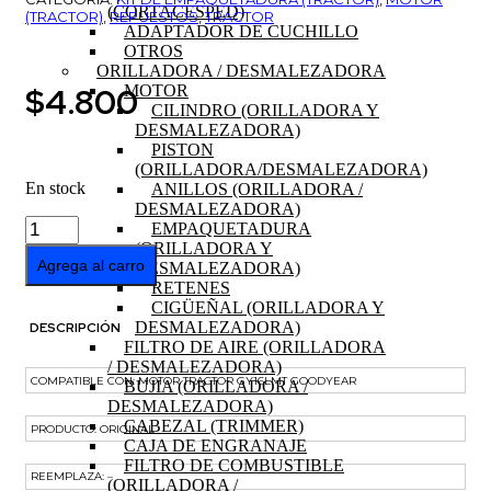
(CORTACESPED)
(TRACTOR)
,
REPUESTOS
,
TRACTOR
ADAPTADOR DE CUCHILLO
OTROS
ORILLADORA / DESMALEZADORA
$
4.800
MOTOR
CILINDRO (ORILLADORA Y
DESMALEZADORA)
PISTON
(ORILLADORA/DESMALEZADORA)
En stock
ANILLOS (ORILLADORA /
DESMALEZADORA)
EMPAQUETADURA
EMPAQUETADURA
TAPA
(ORILLADORA Y
DE
Agrega al carro
DESMALEZADORA)
VALVULAS
RETENES
MOTOR
CIGÜEÑAL (ORILLADORA Y
LONCIN
DESMALEZADORA)
DESCRIPCIÓN
452cc
FILTRO DE AIRE (ORILLADORA
16HP
/ DESMALEZADORA)
cantidad
COMPATIBLE CON: MOTOR TRACTOR GY16LMT GOODYEAR
BUJIA (ORILLADORA /
DESMALEZADORA)
CABEZAL (TRIMMER)
PRODUCTO: ORIGINAL
CAJA DE ENGRANAJE
FILTRO DE COMBUSTIBLE
REEMPLAZA: –
(ORILLADORA /