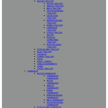
MOTOR (TRACTOR)
PISTON (TRACTOR)
ANILLOS (TRACTOR)
BIELA (TRACTOR)
MOTOR DE PARTIDA
(TRACTOR)
EJE DE LEVAS
(TRACTOR)
EMPAQUETADURAS
(TRACTOR)
BOBINA (TRACTOR)
CABURADOR
(TRACTOR)
OTROS (TRACTOR
MOTOR)
FILTRO DE
COMBUSTIBLE
(TRACTOR)
FILTRO DE ACEITE
(TRACTOR)
FILTRO DE AIRE (TRACTOR)
BUJIA (TRACTOR)
CUCHILLOS
CORREA (TRACTOR)
POLEA
MASA / TORRETA
CABLE ACCIONAMIENTO
CHASIS
OTROS (TRACTOR)
GENERADOR
MOTOR (GENERADOR)
CARBURADOR
(GENERADOR)
PISTON
(GENERADOR)
ANILLOS
(GENERADOR)
BOBINA
(GENERADOR)
EMPAQUETADURAS
(GENERADOR)
BIELA (GENERADOR)
MOTOR DE PARTIDA
(GENERADOR)
FILTRO DE AIRE (GENERADOR)