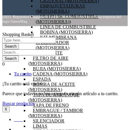
CIGÜEÑAL (MOTOSIERRA)
EMPAQUETADURAS
(MOTOSIERRA)
FILTRO DE COMBUSTIBLE
©2023. Repuestos Maquinaria Jardín. Derechos Reservados. Una empresa del
Grupo GreenMaq
(MOTOSIERRA))
LINEA DE COMBUSTIBLE
BOBINA (MOTOSIERRA)
Shopping Basket
KIT MEMBRANA
CARBURADOR
(MOTOSIERRA)
VOLANTE
FILTRO DE AIRE
(MOTOSIERRA)
0
BUJIA (MOTOSIERRA)
Tu carrito
CADENA (MOTOSIERRA)
ESPADA
¡Tu carrito está vacío!
BOMBA DE ACEITE
(MOTOSIERRA)
Parece que todavía no has agregado ningún artículo a tu carrito.
TAPA DE ARRANQUE
(MOTOSIERRA)
Buscar productos
TAPA DE FRENO
X
EMBRAGUE / TAMBOR
(MOTOSIERRA)
INICIO
SILENCIADOR
LIMAS
OFERTAS