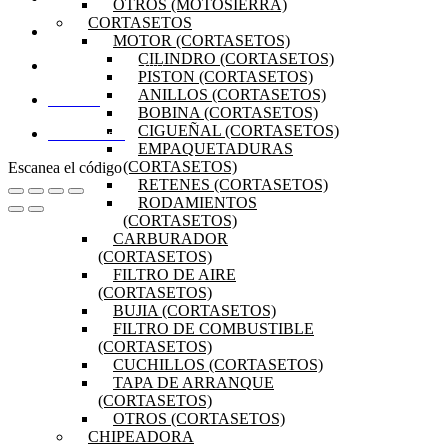
OTROS (MOTOSIERRA)
CORTASETOS
PRODUCTOS
MOTOR (CORTASETOS)
CILINDRO (CORTASETOS)
PREGUNTAS FRECUENTES
PISTON (CORTASETOS)
ANILLOS (CORTASETOS)
MI CUENTA
BOBINA (CORTASETOS)
CIGUEÑAL (CORTASETOS)
DISTRIBUIDORES
EMPAQUETADURAS
(CORTASETOS)
Escanea el código
RETENES (CORTASETOS)
RODAMIENTOS
(CORTASETOS)
CARBURADOR
(CORTASETOS)
FILTRO DE AIRE
(CORTASETOS)
BUJIA (CORTASETOS)
FILTRO DE COMBUSTIBLE
(CORTASETOS)
CUCHILLOS (CORTASETOS)
TAPA DE ARRANQUE
(CORTASETOS)
OTROS (CORTASETOS)
CHIPEADORA