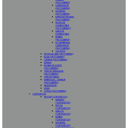
(MOTOSIERRA)
CARBURADOR
(MOTOSIERRA)
CIGÜEÑAL
(MOTOSIERRA)
EMPAQUETADURAS
(MOTOSIERRA)
FILTRO DE
COMBUSTIBLE
(MOTOSIERRA))
LINEA DE
COMBUSTIBLE
BOBINA
(MOTOSIERRA)
KIT MEMBRANA
CARBURADOR
(MOTOSIERRA)
VOLANTE
FILTRO DE AIRE (MOTOSIERRA)
BUJIA (MOTOSIERRA)
CADENA (MOTOSIERRA)
ESPADA
BOMBA DE ACEITE
(MOTOSIERRA)
TAPA DE ARRANQUE
(MOTOSIERRA)
TAPA DE FRENO
EMBRAGUE / TAMBOR
(MOTOSIERRA)
SILENCIADOR
LIMAS
OTROS (MOTOSIERRA)
CORTASETOS
MOTOR (CORTASETOS)
CILINDRO
(CORTASETOS)
PISTON
(CORTASETOS)
ANILLOS
(CORTASETOS)
BOBINA
(CORTASETOS)
CIGUEÑAL
(CORTASETOS)