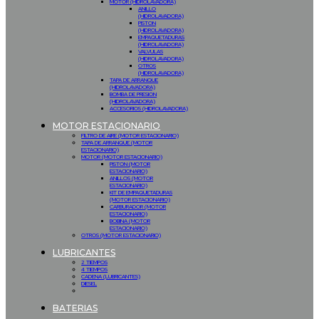
MOTOR (HIDROLAVADORA)
ANILLO
(HIDROLAVADORA)
PISTON
(HIDROLAVADORA)
EMPAQUETADURAS
(HIDROLAVADORA)
VALVULAS
(HIDROLAVADORA)
OTROS
(HIDROLAVADORA)
TAPA DE ARRANQUE
(HIDROLAVADORA)
BOMBA DE PRESION
(HIDROLAVADORA)
ACCESORIOS (HIDROLAVADORA)
MOTOR ESTACIONARIO
FILTRO DE AIRE (MOTOR ESTACIONARIO)
TAPA DE ARRANQUE (MOTOR
ESTACIONARIO)
MOTOR (MOTOR ESTACIONARIO)
PISTON (MOTOR
ESTACIONARIO)
ANILLOS (MOTOR
ESTACIONARIO)
KIT DE EMPAQUETADURAS
(MOTOR ESTACIONARIO)
CARBURADOR (MOTOR
ESTACIONARIO)
BOBINA (MOTOR
ESTACIONARIO)
OTROS (MOTOR ESTACIONARIO)
LUBRICANTES
2 TIEMPOS
4 TIEMPOS
CADENA (LUBRICANTES)
DIESEL
BATERIAS